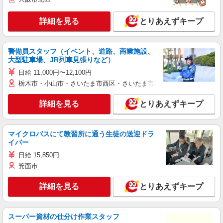
詳細を見る
とりあえずキープ
警備員スタッフ（イベント、道路、商業施設、
大型駐車場、JR列車見張りなど）
日給 11,000円〜12,100円
栃木市・小山市・さいたま市西区・さいたま市岩槻区・久喜市・蓮田
詳細を見る
とりあえずキープ
マイクロバスにて教習所に通う生徒の送迎ドラ
イバー
日給 15,850円
箕面市
詳細を見る
とりあえずキープ
スーパー資材の仕分け作業スタッフ