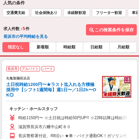
人気の条件
交通費支給
社会保険あり
未経験歓迎
フリーター歓迎
車通
求人件数 :
5
件
この検索条件を保存
長浜市の平均時給を見る
指定なし
新着順
時給順
日給順
月給順
長浜市
アルバイト
パート
丸亀製麺長浜店
土日祝時給1200円〜★ラスト迄入れる方積極
採用中【シフト1週間毎】週1日〜／1日2h〜O
K◎
ル
キッチン・ホールスタッフ
入
者
時給1150円〜 ☆土日祝は時給50円UP!! ☆22時以降は時給25％U
歓
滋賀県長浜市八幡中山町８０
～
り
長浜警察署付近、R8沿い ★車・バイク通勤OK！ガソリン代も規
K