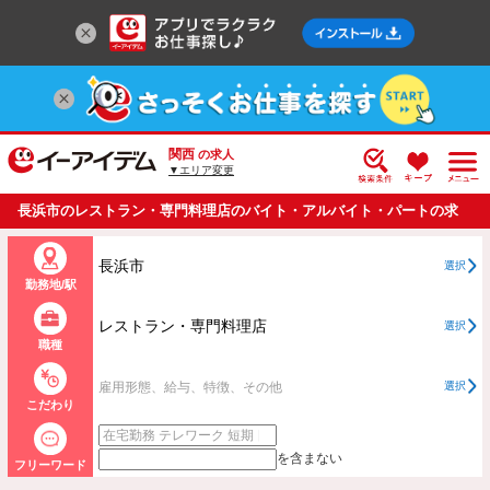
関西
の求人
▼エリア変更
長浜市のレストラン・専門料理店のバイト・アルバイト・パートの求
人情報一覧
長浜市
選択
勤務地/駅
レストラン・専門料理店
選択
職種
雇用形態、給与、特徴、その他
選択
こだわり
を含まない
フリーワード