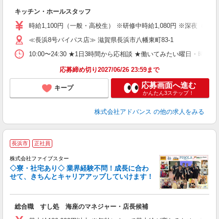
な
キッチン・ホールスタッフ
時給1,100円（一般・高校生） ※研修中時給1,080円 ※深夜（一般のみ
≪長浜8号バイパス店≫ 滋賀県長浜市八幡東町83-1
10:00〜24:30 ★1日3時間から応相談 ★働いてみたい曜日・時間を
応募締め切り2027/06/26 23:59まで
応募画面へ進む
キープ
かんたん3ステップ！
株式会社アドバンス
の他の求人をみる
長浜市
正社員
株式会社ファイブスター
◇寮・社宅あり◇ 業界経験不問！成長に合わ
せて、きちんとキャリアアップしていけます！
顔
総合職 すし処 海座のマネジャー・店長候補