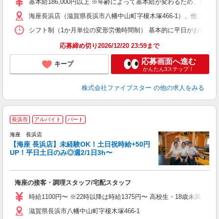
基本給186,000円以上 ※年齢によって基本給が変わるため、担当者に
海座長浜店（滋賀県長浜市八幡中山町字榎木塚466-1）、他 ※転居
シフト制（1か月単位の変形労働時間制） 基本的に平日がお休みとなりま
応募締め切り2026/12/20 23:59まで
応募画面へ進む
キープ
かんたん3ステップ！
株式会社ファイブスター
の他の求人をみる
土
長浜市
アルバイト
パート
文
1
海座 長浜店
【海座 長浜店】未経験OK！土日祝時給+50円
で
UP！平日土日のみ◎週2/1日3h〜
は
ら
海座の接客・調理スタッフ/宅配スタッフ
時給1100円〜 ※22時以降は時給1375円〜 高校生・18歳未満の方は
滋賀県長浜市八幡中山町字榎木塚466-1