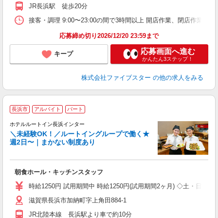
JR長浜駅 徒歩20分
接客・調理 9:00〜23:00の間で3時間以上 開店作業、閉店作業
応募締め切り2026/12/20 23:59まで
応募画面へ進む
キープ
かんたん3ステップ！
株式会社ファイブスター
の他の求人をみる
長浜市
アルバイト
パート
ホテルルートイン長浜インター
＼未経験OK！／ルートイングループで働く★
週2日〜｜まかない制度あり
履
迎
躍
朝食ホール・キッチンスタッフ
早
保
時給1250円 試用期間中 時給1250円(試用期間2ヶ月) ◇土・日・
資
滋賀県長浜市加納町字上角田884-1
JR北陸本線 長浜駅より車で約10分