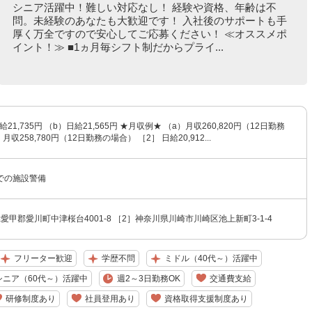
シニア活躍中！難しい対応なし！ 経験や資格、年齢は不
問。未経験のあなたも大歓迎です！ 入社後のサポートも手
厚く万全ですので安心してご応募ください！ ≪オススメポ
イント！≫ ■1ヵ月毎シフト制だからプライ...
給21,735円 （b）日給21,565円 ★月収例★ （a）月収260,820円（12日勤務
収258,780円（12日勤務の場合） ［2］ 日給20,912...
での施設警備
愛甲郡愛川町中津桜台4001-8 ［2］神奈川県川崎市川崎区池上新町3-1-4
フリーター歓迎
学歴不問
ミドル（40代～）活躍中
シニア（60代～）活躍中
週2～3日勤務OK
交通費支給
研修制度あり
社員登用あり
資格取得支援制度あり