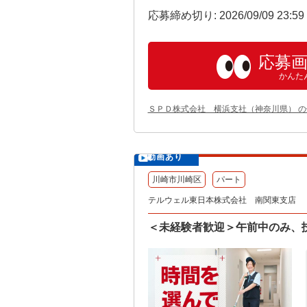
応募締め切り: 2026/09/09 23:5
応募
かんた
ＳＰＤ株式会社 横浜支社（神奈川県） 
動画あり
川崎市川崎区
パート
テルウェル東日本株式会社 南関東支店
＜未経験者歓迎＞午前中のみ、扶