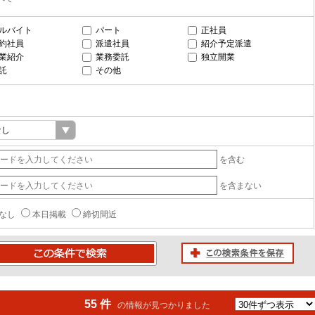
ルバイト
パート
正社員
約社員
派遣社員
紹介予定派遣
業紹介
業務委託
独立開業
託
その他
を含む
を含まない
なし
本日掲載
締切間近
この検索条件を保存
条件で検索
55 件
の情報が見つかりました