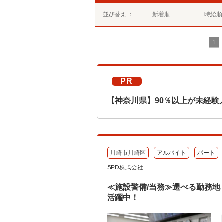
並び替え ：
新着順
時給順
1
PR
【神奈川県】90％以上が未経験
川崎市川崎区
アルバイト
パート
SPD株式会社
≪施設警備/当務≫選べる勤務地
活躍中！