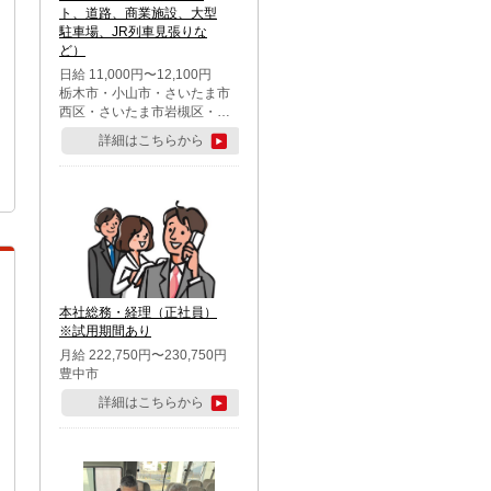
ト、道路、商業施設、大型
駐車場、JR列車見張りな
ど）
日給 11,000円〜12,100円
栃木市・小山市・さいたま市
西区・さいたま市岩槻区・久
喜市・蓮田市
詳細はこちらから
本社総務・経理（正社員）
※試用期間あり
月給 222,750円〜230,750円
豊中市
詳細はこちらから