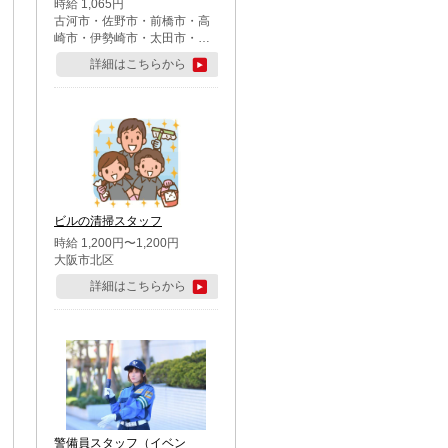
時給 1,065円
古河市・佐野市・前橋市・高
崎市・伊勢崎市・太田市・館
林市・藤岡市・大泉町・さい
詳細はこちらから
たま市北区・川越市・熊谷
市・行田市・秩父市・所沢
市・飯能市・東松山市・坂戸
市・鶴ケ島市・千葉市中央
区・市川市・松戸市・習志野
市・柏市・流山市・八千代
市・足立区・江戸川区・八王
子市・町田市
ビルの清掃スタッフ
時給 1,200円〜1,200円
大阪市北区
詳細はこちらから
警備員スタッフ（イベン