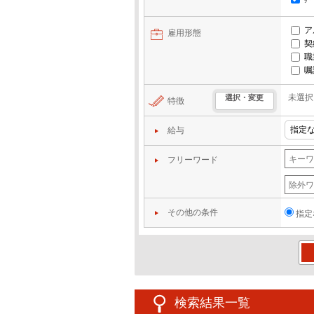
ア
雇用形態
契
職
嘱
未選択
選択・変更
特徴
給与
フリーワード
その他の条件
指定
この
検索結果一覧