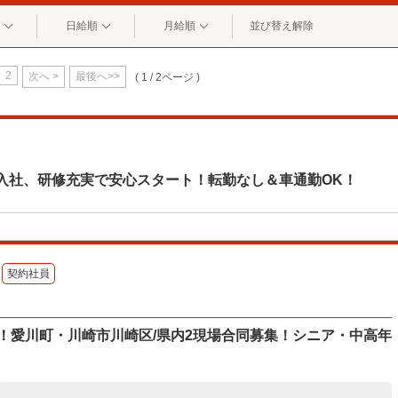
日給順
月給順
並び替え解除
2
次へ >
最後へ>>
( 1 / 2ページ )
入社、研修充実で安心スタート！転勤なし＆車通勤OK！
契約社員
！愛川町・川崎市川崎区/県内2現場合同募集！シニア・中高年