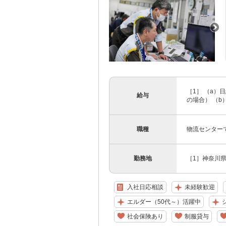
［1］ （a）日
給与
の場合） （b）月
職種
物流センター
勤務地
［1］神奈川県
入社日応相談
未経験歓迎
エルダー（50代～）活躍中
社会保険あり
制服貸与