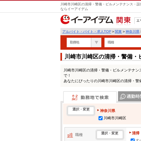
川崎市川崎区の清掃・警備・ビルメンテナンス・設備
ならイーアイデム
エ
関東
アルバイト・バイト・求人TOP
>
関東
>
神奈川県
勤務地
職種
川崎市川崎区の清掃・警備・
ートの求人情報一覧
川崎市川崎区の清掃・警備・ビルメンテナン
で！
あなたにぴったりの川崎市川崎区の清掃・警
勤務地で検索
通勤時間・区
選択・変更
神奈川県
川崎市川崎区
清掃
選択・変更
職種
す