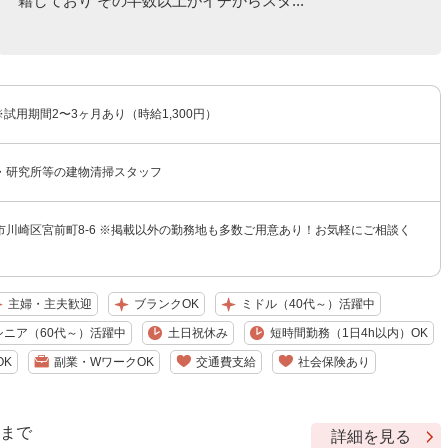
籍しており その半数以上がイチからスタ...
 ※試用期間2〜3ヶ月あり（時給1,300円）
・研究所等の建物清掃スタッフ
市川崎区宮前町8-6 ※掲載以外の勤務地も多数ご用意あり！お気軽にご相談く
主婦・主夫歓迎
ブランクOK
ミドル（40代～）活躍中
シニア（60代～）活躍中
土日祝休み
短時間勤務（1日4h以内）OK
OK
副業・WワークOK
交通費支給
社会保険あり
9 まで
詳細を見る