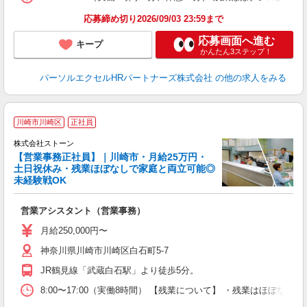
応募締め切り2026/09/03 23:59まで
応募画面へ進む
キープ
かんたん3ステップ！
パーソルエクセルHRパートナーズ株式会社
の他の求人をみる
川崎市川崎区
正社員
株式会社ストーン
空
【営業事務正社員】｜川崎市・月給25万円・
土日祝休み・残業ほぼなしで家庭と両立可能◎
未経験戦OK
応
営業アシスタント（営業事務）
月給250,000円〜
神奈川県川崎市川崎区白石町5-7
JR鶴見線「武蔵白石駅」より徒歩5分。
8:00〜17:00（実働8時間） 【残業について】 ・残業はほぼな