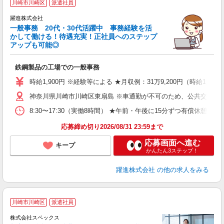
川崎市川崎区
派遣社員
躍進株式会社
一般事務 20代・30代活躍中 事務経験を活
かして働ける！待遇充実！正社員へのステップ
アップも可能◎
問
鉄鋼製品の工場での一般事務
時給1,900円 ※経験等による ★月収例：31万9,200円（時給1,90
神奈川県川崎市川崎区東扇島 ※車通勤が不可のため、公共交通機
8:30〜17:30（実働8時間） ★午前・午後に15分ずつ有償休憩あり！
応募締め切り2026/08/31 23:59まで
応募画面へ進む
キープ
かんたん3ステップ！
躍進株式会社
の他の求人をみる
川崎市川崎区
派遣社員
勤
株式会社スペックス