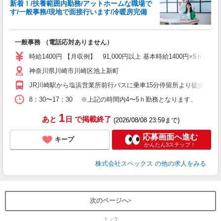
新着！/扶養範囲内勤務/アットホームな職場で
す/一般事務/現地で面接行います/冷暖房完備
一般事務 （電話応対ありません）
時給1400円 【月収例】 91,000円以上 基本時給1400円×5ｈ×1
神奈川県川崎市川崎区池上新町
JR川崎駅から塩浜営業所前行バスに乗車15分停留所より徒歩3分 
8：30〜17：30 ※上記の時間内4〜5ｈ勤務となります。 例え
1
あと
日
で掲載終了
(2026/08/08 23:59まで)
応募画面へ進む
キープ
かんたん3ステップ！
株式会社スペックス
の他の求人をみる
次のページへ
1／2