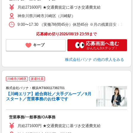
交
月給271600円 ★交通費規定に基づき交通費支給
神奈川県川崎市川崎区（川崎駅）
9:00〜17:30 （実働7時間45分）休憩45分 ※月の残業目
応募締め切り2026/08/19 23:59まで
応募画面へ進む
キープ
かんたん3ステップ！
株式会社パソナ
の他の求人をみる
川崎市川崎区
派遣社員
株式会社パソナ・横浜/KT600117382701
【川崎エリア】総合商社／大手グループ／9月
スタート／営業事務のお仕事です
そ
交
営業事務/一般事務/OA事務
月給271600円 ★交通費規定に基づき交通費支給