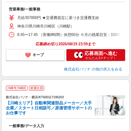
ナ
交
営業事務/一般事務
月給307800円 ★交通費規定に基づき交通費支給
神奈川県川崎市川崎区（川崎駅）
8:45〜17:45 （実働8時間）休憩60分 ※月の残業目安：15
応募締め切り2026/08/19 23:59まで
応募画面へ進む
キープ
かんたん3ステップ！
株式会社パソナ
の他の求人をみる
川崎市川崎区
派遣社員
株式会社パソナ・横浜/KT600117196203
【川崎エリア】自動車関連部品メーカー／大手
企業／スタート日相談可／原価管理サポートの
お仕事です
援
交
一般事務/データ入力