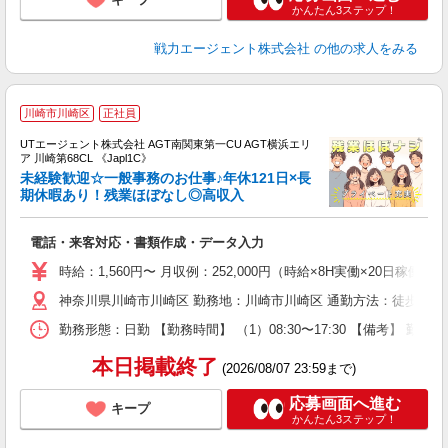
かんたん3ステップ！
戦力エージェント株式会社
の他の求人をみる
川崎市川崎区
正社員
UTエージェント株式会社 AGT南関東第一CU AGT横浜エリ
ア 川崎第68CL 《Japl1C》
未経験歓迎☆一般事務のお仕事♪年休121日×長
期休暇あり！残業ほぼなし◎高収入
る
電話・来客対応・書類作成・データ入力
入
場
時給：1,560円〜 月収例：252,000円（時給×8H実働×20日稼働
タ
神奈川県川崎市川崎区 勤務地：川崎市川崎区 通勤方法：徒歩/バス
休
場
勤務形態：日勤 【勤務時間】 （1）08:30〜17:30 【備考】 
通
り
本日掲載終了
(2026/08/07 23:59まで)
応募画面へ進む
キープ
かんたん3ステップ！