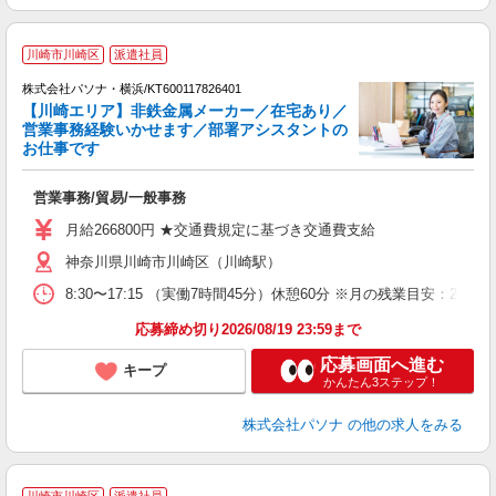
川崎市川崎区
派遣社員
株式会社パソナ・横浜/KT600117826401
【川崎エリア】非鉄金属メーカー／在宅あり／
営業事務経験いかせます／部署アシスタントの
お仕事です
レ
交
営業事務/貿易/一般事務
月給266800円 ★交通費規定に基づき交通費支給
神奈川県川崎市川崎区（川崎駅）
8:30〜17:15 （実働7時間45分）休憩60分 ※月の残業目
応募締め切り2026/08/19 23:59まで
応募画面へ進む
キープ
かんたん3ステップ！
株式会社パソナ
の他の求人をみる