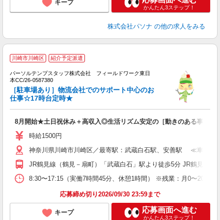
キープ
かんたん3ステップ！
株式会社パソナ
の他の求人をみる
川崎市川崎区
紹介予定派遣
＆
パーソルテンプスタッフ株式会社 フィールドワーク東日
本CC/26-0587380
会
［駐車場あり］物流会社でのサポート中心のお
仕事☆17時台定時★
8月開始★土日祝休み＋高収入◎生活リズム安定の［動きのある事務］
時給1500円
神奈川県川崎市川崎区／最寄駅：武蔵白石駅、安善駅 ≪車通勤
JR鶴見線（鶴見－扇町）「武蔵白石」駅より徒歩5分 JR鶴見線
8:30〜17:15（実働7時間45分、休憩1時間） ※残業：月0〜2
応募締め切り2026/09/30 23:59まで
応募画面へ進む
キープ
かんたん3ステップ！