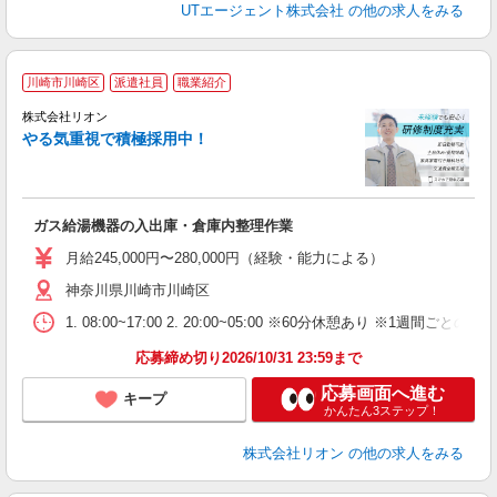
UTエージェント株式会社
の他の求人をみる
川崎市川崎区
派遣社員
職業紹介
株式会社リオン
やる気重視で積極採用中！
い
入
場
タ
ガス給湯機器の入出庫・倉庫内整理作業
額
業
月給245,000円〜280,000円（経験・能力による）
あ
神奈川県川崎市川崎区
1. 08:00~17:00 2. 20:00~05:00 ※60分休憩あり ※1週間ごとの2
応募締め切り2026/10/31 23:59まで
応募画面へ進む
キープ
かんたん3ステップ！
株式会社リオン
の他の求人をみる