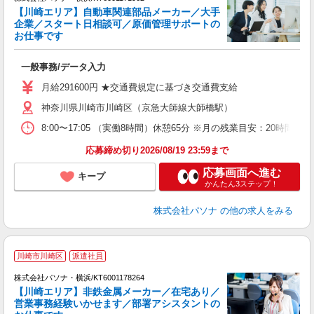
【川崎エリア】自動車関連部品メーカー／大手
企業／スタート日相談可／原価管理サポートの
お仕事です
心
一般事務/データ入力
交
売
月給291600円 ★交通費規定に基づき交通費支給
神奈川県川崎市川崎区（京急大師線大師橋駅）
8:00〜17:05 （実働8時間）休憩65分 ※月の残業目安：
応募締め切り2026/08/19 23:59まで
応募画面へ進む
キープ
かんたん3ステップ！
株式会社パソナ
の他の求人をみる
川崎市川崎区
派遣社員
株式会社パソナ・横浜/KT6001178264
【川崎エリア】非鉄金属メーカー／在宅あり／
営業事務経験いかせます／部署アシスタントの