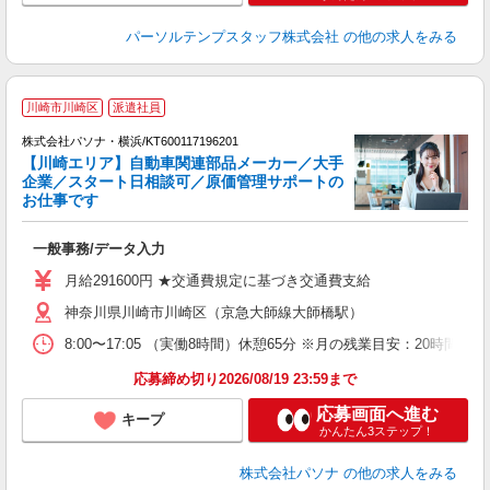
パーソルテンプスタッフ株式会社
の他の求人をみる
社
川崎市川崎区
派遣社員
株式会社パソナ・横浜/KT600117196201
【川崎エリア】自動車関連部品メーカー／大手
企業／スタート日相談可／原価管理サポートの
お仕事です
健
ト
一般事務/データ入力
交
月給291600円 ★交通費規定に基づき交通費支給
神奈川県川崎市川崎区（京急大師線大師橋駅）
8:00〜17:05 （実働8時間）休憩65分 ※月の残業目安：2
応募締め切り2026/08/19 23:59まで
応募画面へ進む
キープ
かんたん3ステップ！
株式会社パソナ
の他の求人をみる