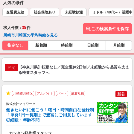
人気の条件
交通費支給
社会保険あり
未経験歓迎
ミドル（40代～）活躍中
求人件数 :
35
件
この検索条件を保存
川崎市川崎区の平均時給を見る
指定なし
新着順
時給順
日給順
月給順
【神奈川県】転勤なし／完全週休2日制／未経験から品質を支え
PR
る検査スタッフへ
川崎市川崎区
アルバイト
パート
派遣社員
新着
★
株式会社マイワーク
働きたい日に働こう！曜日・時間自由な登録制
！単発1日〜長期まで豊富にご用意しています
◎経験・年齢不問
き
カンタン軽作業スタッフ
履