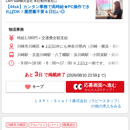
LAPI-Staff株式会社 本社/軽作業窓口
【44sk】カンタン事務で高時給★PC操作でき
ればOK！履歴書不要＆日払い◎
♪
入
物流事務
量
迎
時給1,580円＋交通費全額支給
給
川崎市川崎区 ★上記以外にも神奈川県内（川崎・横浜・相模原な
期
休
川崎駅・京急川崎駅・八丁畷駅・浜川崎駅・小田栄駅・武蔵白石
日
タ
・9:00〜18:00 ・8：00〜17：00 ※上記は一例です。
3
あと
日
で掲載終了
(2026/08/10 23:59まで)
応募画面へ進む
キープ
かんたん3ステップ！
ＬＡＰＩ－Ｓｔａｆｆ株式会社（ラピースタッフ）
の他の求人をみる
川崎市川崎区
アルバイト
パート
職業紹介