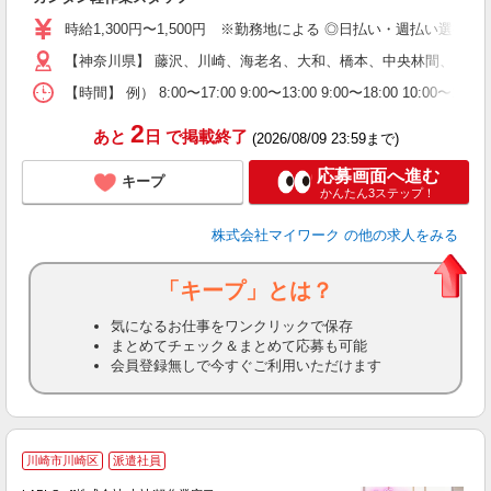
歓
時給1,300円〜1,500円 ※勤務地による ◎日払い・週払い選
躍
（
【神奈川県】 藤沢、川崎、海老名、大和、橋本、中央林間、本厚
週
【時間】 例） 8:00〜17:00 9:00〜13:00 9:00〜
シ
通
2
あと
日
で掲載終了
(2026/08/09 23:59まで)
応募画面へ進む
キープ
かんたん3ステップ！
株式会社マイワーク
の他の求人をみる
「キープ」とは？
気になるお仕事をワンクリックで保存
まとめてチェック＆まとめて応募も可能
会員登録無しで今すぐご利用いただけます
川崎市川崎区
派遣社員