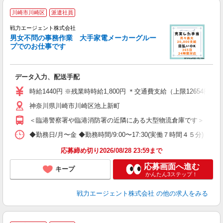
川崎市川崎区
派遣社員
も
戦力エージェント株式会社
履
男女不問の事務作業 大手家電メーカーグルー
ブ
プでのお仕事です
あ
データ入力、配送手配
時給1440円 ※残業時時給1,800円 ＊交通費支給（上限12654円
神奈川県川崎市川崎区池上新町
＜臨港警察署や臨港消防署の近隣にある大型物流倉庫です＞ ・南武線
◆勤務日/月〜金 ◆勤務時間/9:00〜17:30(実働７時間４５分)
応募締め切り2026/08/28 23:59まで
応募画面へ進む
キープ
かんたん3ステップ！
戦力エージェント株式会社
の他の求人をみる