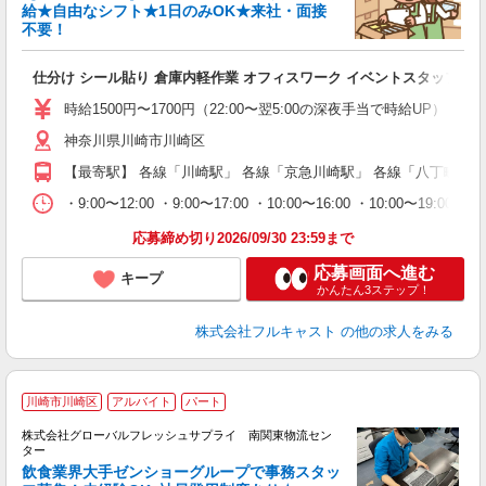
給★自由なシフト★1日のみOK★来社・面接
不要！
み
友
仕分け シール貼り 倉庫内軽作業 オフィスワーク イベントスタッフ等
リ
～
時給1500円〜1700円（22:00〜翌5:00の深夜手当で時給UP） 
り
神奈川県川崎市川崎区
以
勤
【最寄駅】 各線「川崎駅」 各線「京急川崎駅」 各線「八丁畷駅」
車
支
・9:00〜12:00 ・9:00〜17:00 ・10:00〜16:00 ・10
応募締め切り2026/09/30 23:59まで
応募画面へ進む
キープ
かんたん3ステップ！
株式会社フルキャスト
の他の求人をみる
川崎市川崎区
アルバイト
パート
株式会社グローバルフレッシュサプライ 南関東物流セン
ター
飲食業界大手ゼンショーグループで事務スタッ