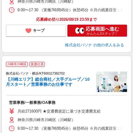
神奈川県川崎市川崎区（川崎駅）
9:00〜17:30 （実働7時間45分）休憩45分 ※月の残業目
応募締め切り2026/08/19 23:59まで
応募画面へ進む
キープ
かんたん3ステップ！
株式会社パソナ
の他の求人をみる
川崎市川崎区
派遣社員
株式会社パソナ・横浜/KT600117382702
【川崎エリア】総合商社／大手グループ／10
月スタート／営業事務のお仕事です
す
営業事務/一般事務/OA事務
交
月給271600円 ★交通費規定に基づき交通費支給
神奈川県川崎市川崎区（川崎駅）
9:00〜17:30 （実働7時間45分）休憩45分 ※月の残業目