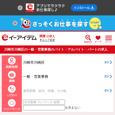
関東
の求人
▼エリア変更
川崎市川崎区の一般・営業事務のバイト・アルバイト・パートの求人
情報一覧
川崎市川崎区
選択
勤務地/駅
一般・営業事務
選択
職種
雇用形態、給与、特徴、その他
選択
こだわり
を含まない
フリーワード