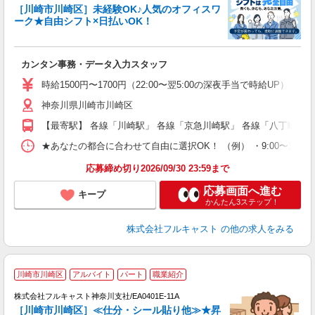
［川崎市川崎区］未経験OK♪人気のオフィスワ
ーク★自由シフト×日払いOK！
ス
カンタン事務・データ入力スタッフ
友
リ
時給1500円〜1700円（22:00〜翌5:00の深夜手当で時給UP） 
～
神奈川県川崎市川崎区
り
以
【最寄駅】 各線「川崎駅」 各線「京急川崎駅」 各線「八丁畷駅」
勤
バ
★あなたの都合に合わせて自由に選択OK！ （例） ・9:00〜12:00 ・9:0
通
応募締め切り2026/09/30 23:59まで
応募画面へ進む
キープ
かんたん3ステップ！
株式会社フルキャスト
の他の求人をみる
大
川崎市川崎区
アルバイト
パート
職業紹介
ャ
回
株式会社フルキャスト神奈川支社/EA0401E-11A
［川崎市川崎区］≪仕分・シール貼り他≫★昇