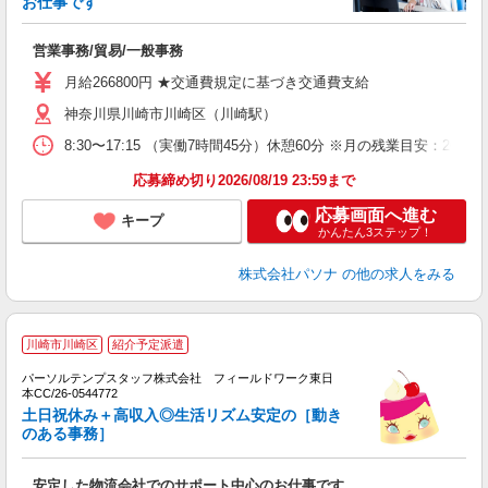
お仕事です
レ
交
営業事務/貿易/一般事務
月給266800円 ★交通費規定に基づき交通費支給
神奈川県川崎市川崎区（川崎駅）
8:30〜17:15 （実働7時間45分）休憩60分 ※月の残業目
応募締め切り2026/08/19 23:59まで
応募画面へ進む
キープ
かんたん3ステップ！
株式会社パソナ
の他の求人をみる
川崎市川崎区
紹介予定派遣
ベ
パーソルテンプスタッフ株式会社 フィールドワーク東日
本CC/26-0544772
会
土日祝休み＋高収入◎生活リズム安定の［動き
のある事務］
安定した物流会社でのサポート中心のお仕事です。