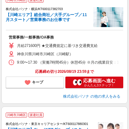
川崎市川崎区
派遣社員
株式会社パソナ・横浜/KT600117382703
【川崎エリア】総合商社／大手グループ／11
月スタート／営業事務のお仕事です
山)
営業事務/一般事務/OA事務
交
月給271600円 ★交通費規定に基づき交通費支給
神奈川県川崎市川崎区（川崎駅）
9:00〜17:30 （実働7時間45分）休憩45分 ※月の残業目
応募締め切り2026/08/19 23:59まで
応募画面へ進む
キープ
かんたん3ステップ！
株式会社パソナ
の他の求人をみる
受
川崎市川崎区
派遣社員
株式会社パソナ・東京キャリアセンター/KT600117880301