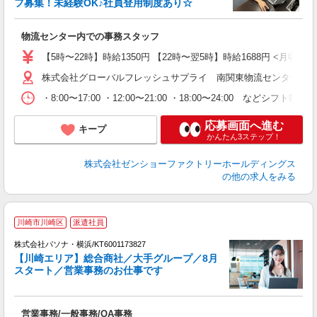
フ募集！未経験OK♪社員登用制度あり☆
い
物流センター内での事務スタッフ
【5時〜22時】時給1350円 【22時〜翌5時】時給1688円 <月収例> 
株式会社グローバルフレッシュサプライ 南関東物流センター （神奈
・8:00〜17:00 ・12:00〜21:00 ・18:00〜24:00 などシ
応募画面へ進む
キープ
かんたん3ステップ！
株式会社ゼンショーファクトリーホールディングス
の他の求人をみる
川崎市川崎区
派遣社員
株式会社パソナ・横浜/KT6001173827
【川崎エリア】総合商社／大手グループ／8月
スタート／営業事務のお仕事です
山)
営業事務/一般事務/OA事務