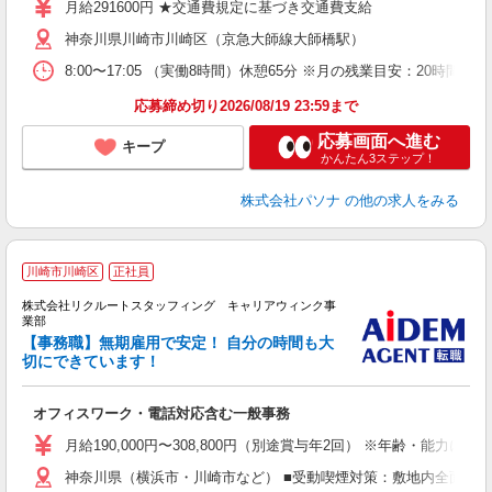
月給291600円 ★交通費規定に基づき交通費支給
神奈川県川崎市川崎区（京急大師線大師橋駅）
8:00〜17:05 （実働8時間）休憩65分 ※月の残業目安：2
応募締め切り2026/08/19 23:59まで
応募画面へ進む
キープ
かんたん3ステップ！
株式会社パソナ
の他の求人をみる
川崎市川崎区
正社員
し
株式会社リクルートスタッフィング キャリアウィンク事
年
業部
0
【事務職】無期雇用で安定！ 自分の時間も大
切にできています！
だ
オフィスワーク・電話対応含む一般事務
月給190,000円〜308,800円（別途賞与年2回） ※年齢・能力によ
神奈川県（横浜市・川崎市など） ■受動喫煙対策：敷地内全面禁煙