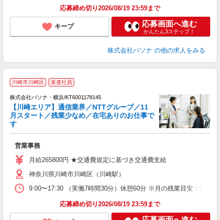
応募締め切り2026/08/19 23:59まで
応募画面へ進む
キープ
かんたん3ステップ！
株式会社パソナ
の他の求人をみる
き
川崎市川崎区
派遣社員
株式会社パソナ・横浜/KT6001178145
【川崎エリア】通信業界／NTTグループ／11
月スタート／残業少なめ／在宅ありのお仕事で
す
用
交
営業事務
月給265800円 ★交通費規定に基づき交通費支給
神奈川県川崎市川崎区（川崎駅）
9:00〜17:30 （実働7時間30分）休憩60分 ※月の残業目
応募締め切り2026/08/19 23:59まで
応募画面へ進む