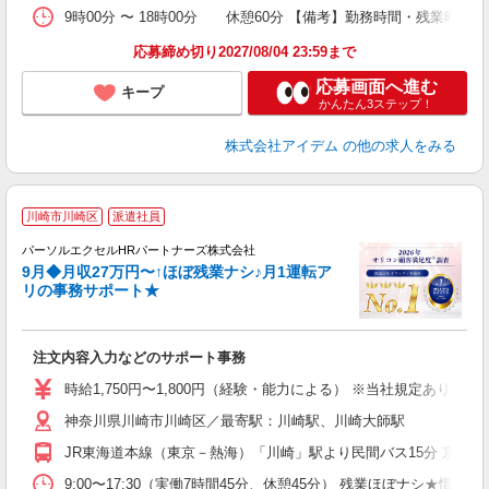
9時00分 〜 18時00分 休憩60分 【備考】勤務時間・残業時
応募締め切り2027/08/04 23:59まで
応募画面へ進む
キープ
かんたん3ステップ！
株式会社アイデム
の他の求人をみる
川崎市川崎区
派遣社員
パーソルエクセルHRパートナーズ株式会社
9月◆月収27万円〜↑ほぼ残業ナシ♪月1運転ア
リの事務サポート★
か
注文内容入力などのサポート事務
未
時給1,750円〜1,800円（経験・能力による） ※当社規定あり
神奈川県川崎市川崎区／最寄駅：川崎駅、川崎大師駅
JR東海道本線（東京－熱海）「川崎」駅より民間バス15分 京急大
9:00〜17:30（実働7時間45分、休憩45分） 残業ほぼナシ★