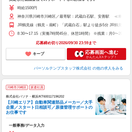
時給1500円
神奈川県川崎市川崎区／最寄駅：武蔵白石駅、安善駅 ≪車通勤
JR鶴見線（鶴見－扇町）「武蔵白石」駅より徒歩5分 JR鶴見線
8:30〜17:15（実働7時間45分、休憩1時間） ※残業：月0〜2
応募締め切り2026/09/30 23:59まで
応募画面へ進む
キープ
かんたん3ステップ！
パーソルテンプスタッフ株式会社
の他の求人をみる
社
川崎市川崎区
派遣社員
株式会社パソナ・横浜/KT600117196202
【川崎エリア】自動車関連部品メーカー／大手
企業／スタート日相談可／原価管理サポートの
お仕事です
手
交
一般事務/データ入力