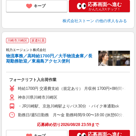
応募画面へ進む
キープ
かんたん3ステップ！
株式会社ストーン
の他の求人をみる
川崎市川崎区
派遣社員
す
戦力エージェント株式会社
物流事務／高時給1700円／大手物流倉庫／長
ト
期勤務歓迎／東扇島アクセス便利
履
ブ
フォークリフト入出荷作業
あ
時給1700円 交通費支給（規定あり） 月収例 1700円×8時間×22日
神奈川県川崎市川崎区
・JR川崎駅、京急川崎駅よりバス30分 ・バイク車通勤ok
勤務日/週5日勤務 月〜金 勤務時間/9:00〜18:00 (休憩60分、実働
応募締め切り2026/08/28 23:59まで
応募画面へ進む
キープ