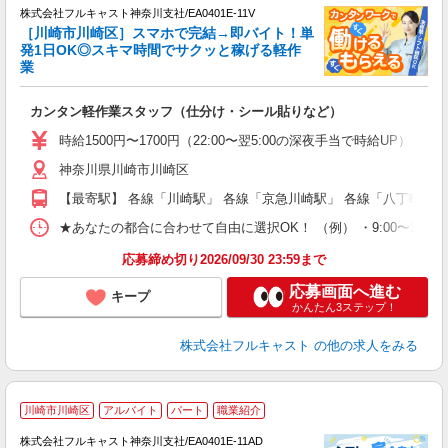
株式会社フルキャスト神奈川支社/EA0401E-11V
［川崎市川崎区］スマホで完結→即バイト！単
1
発1日OK◎スキマ時間でサクッと稼げる軽作
G
業
る
友
カンタン軽作業スタッフ（仕分け・シール貼りなど）
リ
～
時給1500円〜1700円（22:00〜翌5:00の深夜手当で時給UP） 
り
神奈川県川崎市川崎区
以
勤
【最寄駅】 各線「川崎駅」 各線「京急川崎駅」 各線「八丁畷駅」
車
支
★あなたの都合に合わせて自由に選択OK！ （例） ・9:00〜12:00 ・9:0
応募締め切り2026/09/30 23:59まで
応募画面へ進む
キープ
かんたん3ステップ！
株式会社フルキャスト
の他の求人をみる
川崎市川崎区
アルバイト
パート
職業紹介
株式会社フルキャスト神奈川支社/EA0401E-11AD