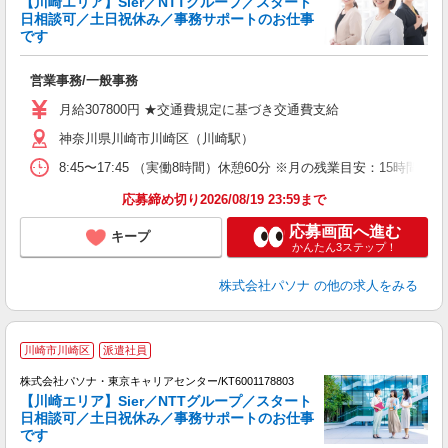
【川崎エリア】Sier／NTTグループ／スタート
日相談可／土日祝休み／事務サポートのお仕事
です
定
ポ
営業事務/一般事務
交
月給307800円 ★交通費規定に基づき交通費支給
神奈川県川崎市川崎区（川崎駅）
8:45〜17:45 （実働8時間）休憩60分 ※月の残業目安：15
応募締め切り2026/08/19 23:59まで
応募画面へ進む
キープ
かんたん3ステップ！
株式会社パソナ
の他の求人をみる
受
川崎市川崎区
派遣社員
株式会社パソナ・東京キャリアセンター/KT6001178803
【川崎エリア】Sier／NTTグループ／スタート
日相談可／土日祝休み／事務サポートのお仕事
です