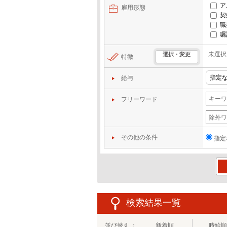
ア
雇用形態
契
職
嘱
未選択
選択・変更
特徴
給与
フリーワード
その他の条件
指定
この
検索結果一覧
並び替え ：
新着順
時給順