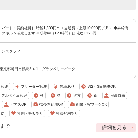
パート・契約社員］ 時給1,300円〜＋交通費（上限10,000円／月） ◆昇給有
スキルを考慮します ※研修中（120時間）は時給1,226円 ...
チンスタッフ
9 東京都町田市鶴間3-4-1 グランベリーパーク
者歓迎
フリーター歓迎
昇給あり
週2～3日勤務OK
フルタイム歓迎
朝
昼
夕方
夜
服装自由
ピアスOK
扶養内勤務OK
副業・WワークOK
補助
社割・特典あり
社員登用あり
9 まで
詳細を見る