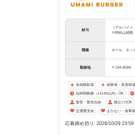
［アルバイト・
給与
※時給は経験、
職種
ホール、キッ
勤務地
〒194-858
未経験歓迎
経験者・有資格
短時間勤務（1日4h以内）OK
髪型・髪色自由
髭(ひげ)OK
交通費支給
まかない・食事
応募締め切り: 2026/10/29 23:5