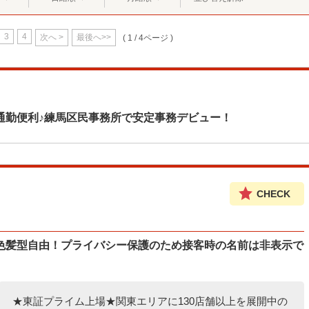
3
4
次へ >
最後へ>>
( 1 / 4ページ )
通勤便利♪練馬区民事務所で安定事務デビュー！
CHECK
色髪型自由！プライバシー保護のため接客時の名前は非表示で
★東証プライム上場★関東エリアに130店舗以上を展開中の