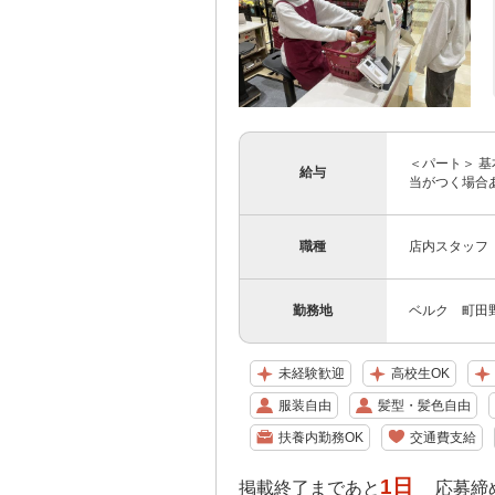
＜パート＞ 基本
給与
当がつく場合あり
職種
店内スタッフ 
勤務地
ベルク 町田野
未経験歓迎
高校生OK
服装自由
髪型・髪色自由
扶養内勤務OK
交通費支給
1日
掲載終了まであと
応募締め切り: