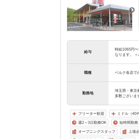
時給1065円
給与
なります。 ＜
職種
ベルク各店で
埼玉県・東京
勤務地
多数ございます
フリーター歓迎
ミドル（40
週2～3日勤務OK
短時間勤務（
オープニングスタッフ
上場