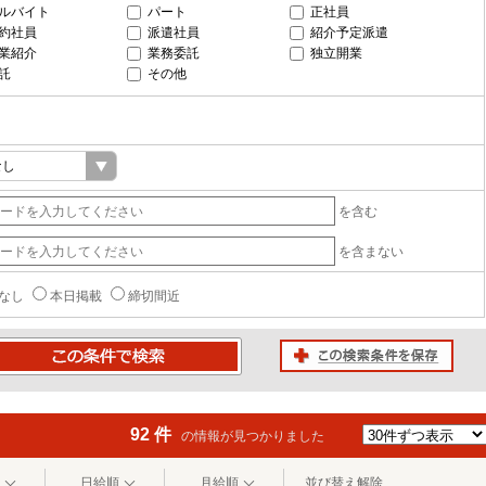
ルバイト
パート
正社員
約社員
派遣社員
紹介予定派遣
業紹介
業務委託
独立開業
託
その他
を含む
を含まない
なし
本日掲載
締切間近
この検索条件を保存
条件で検索
92 件
の情報が見つかりました
日給順
月給順
並び替え解除