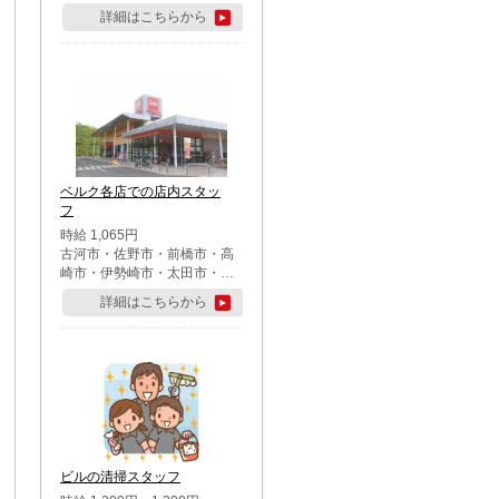
詳細はこちらから
ベルク各店での店内スタッ
フ
時給 1,065円
古河市・佐野市・前橋市・高
崎市・伊勢崎市・太田市・館
林市・藤岡市・大泉町・さい
詳細はこちらから
たま市北区・川越市・熊谷
市・行田市・秩父市・所沢
市・飯能市・東松山市・坂戸
市・鶴ケ島市・千葉市中央
区・市川市・松戸市・習志野
市・柏市・流山市・八千代
市・足立区・江戸川区・八王
子市・町田市
ビルの清掃スタッフ