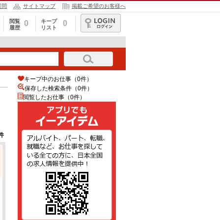
質問
サイトマップ
掲載ご希望のお客様へ
閲覧
キープ
0
0
履歴
リスト
ログイン
キープ中のお仕事（0件）
保存した検索条件（
0
件）
閲覧したお仕事（0件）
件