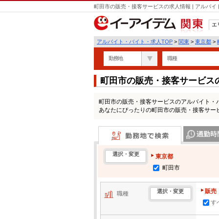
町田市の販売・接客サービスの求人情報 | アルバ
エ
関東
アルバイト・バイト・求人TOP
>
関東
>
東京都
>
勤務地
職種
町田市の販売・接客サービス
町田市の販売・接客サービスのアルバイト・
あなたにぴったりの町田市の販売・接客サー
勤務地で検索
通勤時間・区
選択・変更
東京都
町田市
販売
選択・変更
職種
す