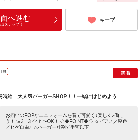
画面へ進む
キープ
ん3ステップ！
社員
新着
高時給 大人気バーガーSHOP！！一緒にはじめよう
お揃いのPOPなユニフォームを着て可愛く♪楽しく♪働こ
う！ 週2、3／4ｈ〜OK！ ◇◆POINT◆◇ ☆ピアス／髪色
／ヒゲ自由♪ ☆バーガー社割で半額以下