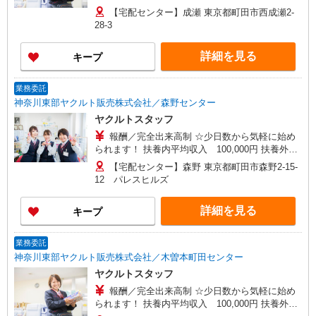
均収入 230,000円 ◎扶養の範囲内OK ◎扶養の範
【宅配センター】成瀬 東京都町田市西成瀬2-
囲を超えた高収入も応相談 働ける時間や環境に合
28-3
わせて最大限に考慮します。 収入補償 扶養内：月
10万円（3ヶ月間） 扶養外：月15万円（3ヶ月間）
詳細を見る
キープ
※延長制度あり ※研修期間：（日給2,500円、13
日間） 収入保障期間：3か月
業務委託
神奈川東部ヤクルト販売株式会社／森野センター
ヤクルトスタッフ
報酬／完全出来高制 ☆少日数から気軽に始め
られます！ 扶養内平均収入 100,000円 扶養外平
均収入 230,000円 ◎扶養の範囲内OK ◎扶養の範
【宅配センター】森野 東京都町田市森野2-15-
囲を超えた高収入も応相談 働ける時間や環境に合
12 パレスヒルズ
わせて最大限に考慮します。 収入補償 扶養内：月
10万円（3ヶ月間） 扶養外：月15万円（3ヶ月間）
詳細を見る
キープ
※延長制度あり ※研修期間：（日給2,500円、13
日間） 収入保障期間：3か月
業務委託
神奈川東部ヤクルト販売株式会社／木曽本町田センター
ヤクルトスタッフ
報酬／完全出来高制 ☆少日数から気軽に始め
られます！ 扶養内平均収入 100,000円 扶養外平