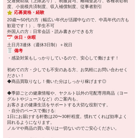
交通費助成（上限あり）、制服貸与、離職金あり、各種表彰制
度、小規模共済制度、収入補償制度、従事者割引
応募資格・経験
20歳〜50代の方（幅広い年代が活躍中なので、中高年代の方も
歓迎です！）、学生不可
外国人の方：日常会話・読み書きができる方
休日・休暇
土日月3連休（週休3日制）＋祝日
備考
・感染対策もしっかりしているので、安心して働けます！
初めての方・少しでも不安のある方、お気軽にお問い合わせく
ださい！
◆商品買取りなし！働いた分はしっかり稼げます◎
◆季節ごとの健康情報や、ヤクルト以外の宅配専用商品（ヨー
グルトやジュースなど）のご案内も、
お客さまの健康生活をサポートする大切な役割です。
・自分のペースで働ける:
1日にお届けする軒数は20〜30軒程度。慣れてくれば効率よく
回れるようになります。
ノルマや商品の買い取りは一切ないのでご安心ください。