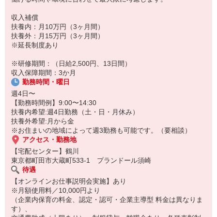
・お客さまとのコミュニケーション:
ただ商品をお届けするだけでなく、お客さまとの会話も楽しみの一
収入補償
つ。
扶養内：月10万円（3ヶ月間）
「いつもありがとう」「あなたが来るのを楽しみにしているの」そ
扶養外：月15万円（3ヶ月間）
んな言葉が直接聞ける、やりがいのあるお仕事です。
※延長制度あり
※研修期間：（日給2,500円、13日間）
収入保障期間：3か月
勤務時間・曜日
週4日〜
【勤務時間例】9:00〜14:30
扶養内希望:週4日勤務（土・日・月休み）
扶養外希望:月から金
※お住まいの地域によって週3勤務も可能です。（要相談）
アクセス・勤務地
【宅配センター】鶴川
東京都町田市大蔵町533-1 プランドール須崎
待遇
【オンラインお仕事説明会実施】あり
※月額使用料／10,000円より
（企業内保育の料金、認定・認可・企業主導型 料金は異なりま
す）、