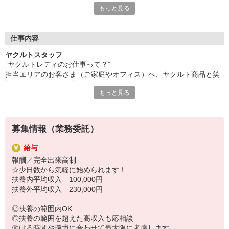
もっと見る
し合ってシフト調整しやすい環境です。
無理なく自分のペースで働けます。
●たくさんの「働くママ」があなたの仲間です！
20代〜40代の子育て世代の主婦（夫）さんが多数活躍中！
仕事内容
仕事の悩みはもちろん、育児の相談もできる、温かく協力的な職
ヤクルトスタッフ
場なので、ブランクがあってもすぐに馴染めますよ。
”ヤクルトレディのお仕事って？”
●未経験でも心配いりません！安心の研修＆同行サポート
担当エリアのお客さま（ご家庭やオフィス）へ、ヤクルト商品と笑
商品知識からお届けのコツまで、先輩スタッフが基本から丁寧に
顔をお届けするお仕事です。
教えます。
もっと見る
健康習慣をサポートし、地域の方々とのふれあいを大切にしていま
慣れるまでは同行もあるので、初めての方も安心してチャレンジ
す。
できます。
【具体的なお仕事の流れ（一例）】
●家計にプラスα！収入補償制度あり
9:00頃 〜お仕事スタート！
お仕事に慣れるまでの期間をサポートする収入補償制度がありま
募集情報（業務委託）
〜 センターで準備：お届けする商品を準備したり、仲間と
す（規定あり）。
情報交換したり。和気あいあいとした雰囲気です。
扶養内での勤務ももちろん可能ですので、ご希望の働き方をご相
給与
〜 お届けに出発：自転車やバイク（原付）などで、いつも
談ください。
報酬／完全出来高制
のルートでお客さまのもとへ。
☆少日数から気軽に始められます！
〜 お昼休憩：お届けの合間やセンターに戻って、自分のペ
扶養内平均収入 100,000円
ースでランチタイム。
扶養外平均収入 230,000円
〜 事務作業・翌日の準備：センターに戻り、売上のまとめ
や翌日の商品準備などを行います。
◎扶養の範囲内OK
14:30頃 〜 お仕事終了：夕飯の準備にも間に合う時間に退勤♪
◎扶養の範囲を超えた高収入も応相談
【このお仕事のポイント】
働ける時間や環境に合わせて最大限に考慮します。