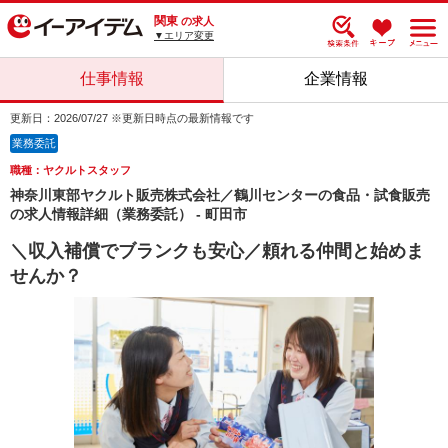
関東
の求人
▼エリア変更
仕事情報
企業情報
更新日：2026/07/27 ※更新日時点の最新情報です
業務委託
職種：ヤクルトスタッフ
神奈川東部ヤクルト販売株式会社／鶴川センターの食品・試食販売
の求人情報詳細（業務委託） - 町田市
＼収入補償でブランクも安心／頼れる仲間と始めま
せんか？