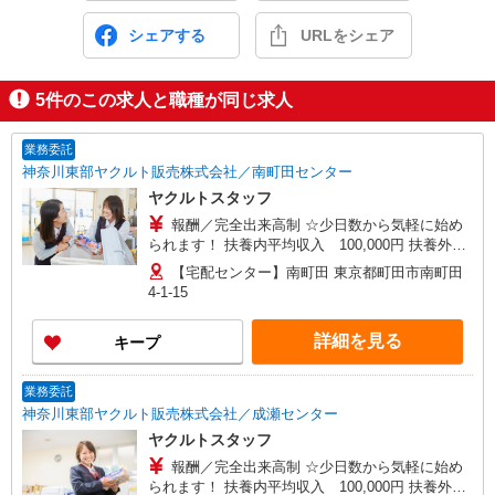
シェアする
URLをシェア
5
件のこの求人と職種が同じ求人
業務委託
神奈川東部ヤクルト販売株式会社／南町田センター
ヤクルトスタッフ
報酬／完全出来高制 ☆少日数から気軽に始め
られます！ 扶養内平均収入 100,000円 扶養外平
均収入 230,000円 ◎扶養の範囲内OK ◎扶養の範
【宅配センター】南町田 東京都町田市南町田
囲を超えた高収入も応相談 働ける時間や環境に合
4-1-15
わせて最大限に考慮します。 収入補償 扶養内：月
10万円（3ヶ月間） 扶養外：月15万円（3ヶ月間）
詳細を見る
キープ
※延長制度あり ※研修期間：（日給2,500円、13
日間） 収入保障期間：3か月
業務委託
神奈川東部ヤクルト販売株式会社／成瀬センター
ヤクルトスタッフ
報酬／完全出来高制 ☆少日数から気軽に始め
られます！ 扶養内平均収入 100,000円 扶養外平