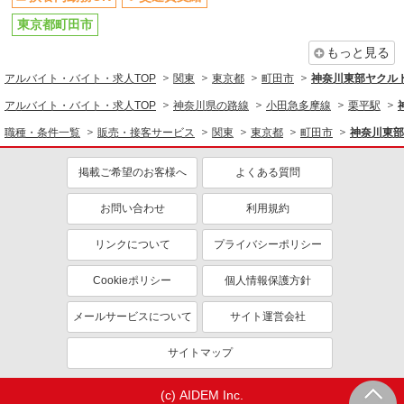
東京都町田市
もっと見る
アルバイト・バイト・求人TOP
関東
東京都
町田市
神奈川東部ヤクル
アルバイト・バイト・求人TOP
神奈川県の路線
小田急多摩線
栗平駅
職種・条件一覧
販売・接客サービス
関東
東京都
町田市
神奈川東部
掲載ご希望のお客様へ
よくある質問
お問い合わせ
利用規約
リンクについて
プライバシーポリシー
Cookieポリシー
個人情報保護方針
メールサービスについて
サイト運営会社
サイトマップ
(c) AIDEM Inc.