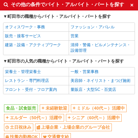
未経験歓迎
ミドル（40代～）活躍中
その他の条件でバイト・アルバイト・パートを探す
エルダー（50代～）活躍中
シニア（60代～）活躍中
町田市の職種からバイト・アルバイト・パートを探す
土日祝休み
上場企業・上場企業のグループ会
社
オフィスワーク・事務
ファッション・アパレル
扶養内勤務OK
交通費支給
販売・接客サービス
営業
同じ職種から求人を探す
建築・設備・アクティブワーク
清掃・警備・ビルメンテナンス・
設備管理
販売・接客サービス
町田市の人気の職種からバイト・アルバイト・パートを探す
食品・試食販売
栄養士・管理栄養士
一般・営業事務
同じ特徴から求人を探す
レストラン・専門料理店
美容師・ネイリスト・まつげ施術
未経験歓迎
ミドル（40代～）活躍中
フロント・受付・フロア案内
量販店・大型SC・百貨店
土日祝休み
上場企業・上場企業のグループ会
社
食品・試食販売
未経験歓迎
ミドル（40代～）活躍中
扶養内勤務OK
交通費支給
エルダー（50代～）活躍中
シニア（60代～）活躍中
土日祝休み
上場企業・上場企業のグループ会社
扶養内勤務OK
交通費支給