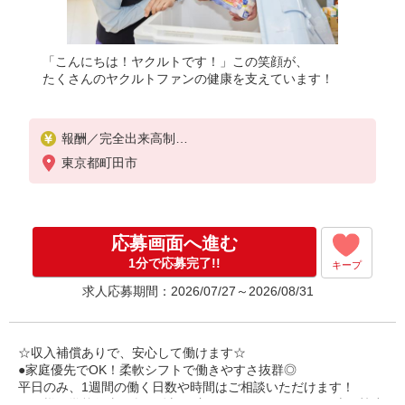
「こんにちは！ヤクルトです！」この笑顔が、
たくさんのヤクルトファンの健康を支えています！
報酬／完全出来高制
☆少日数から気軽に始められます！
東京都町田市
扶養内平均収入 100,000円
扶養外平均収入 230,000円
◎扶養の範囲内OK
応募画面へ進む
◎扶養の範囲を超えた高収入も応相談
働ける時間や環境に合わせて最大限に考慮します。
1分で応募完了!!
キープ
求人応募期間：2026/07/27～2026/08/31
収入補償
扶養内：月10万円（3ヶ月間）
扶養外：月15万円（3ヶ月間）
※延長制度あり
☆収入補償ありで、安心して働けます☆
●家庭優先でOK！柔軟シフトで働きやすさ抜群◎
※研修期間：（日給2,500円、13日間）
平日のみ、1週間の働く日数や時間はご相談いただけます！
収入保障期間：3か月
お子様の学校行事や急な体調不良などにも、スタッフ同士で協力