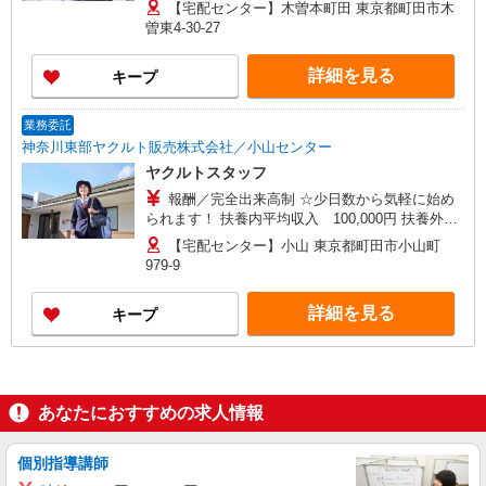
均収入 230,000円 ◎扶養の範囲内OK ◎扶養の範
【宅配センター】木曽本町田 東京都町田市木
囲を超えた高収入も応相談 働ける時間や環境に合
曽東4-30-27
わせて最大限に考慮します。 収入補償 扶養内：月
10万円（3ヶ月間） 扶養外：月15万円（3ヶ月間）
詳細を見る
キープ
※延長制度あり ※研修期間：（日給2,500円、13
日間） 収入保障期間：3か月
業務委託
神奈川東部ヤクルト販売株式会社／小山センター
ヤクルトスタッフ
報酬／完全出来高制 ☆少日数から気軽に始め
られます！ 扶養内平均収入 100,000円 扶養外平
均収入 230,000円 ◎扶養の範囲内OK ◎扶養の範
【宅配センター】小山 東京都町田市小山町
囲を超えた高収入も応相談 働ける時間や環境に合
979-9
わせて最大限に考慮します。 収入補償 扶養内：月
10万円（3ヶ月間） 扶養外：月15万円（3ヶ月間）
詳細を見る
キープ
※延長制度あり ※研修期間：（日給2,500円、13
日間） 収入保障期間：3か月
あなたにおすすめの求人情報
個別指導講師