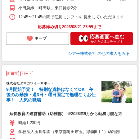
副
小田急線「町田駅」東口徒歩2分
12:45〜21:45の間で任意にシフトを 提出していただきます
応募締め切り2026/08/21 23:59まで
応募画面へ進む
キープ
かんたん3ステップ！
シアー株式会社
の他の求人をみる
町田市
パート
株式会社タマガワイーサポート
9月開始予定！ 特別な資格はなくてOK 午
後のみ勤務・週3日・曜日固定で無理なくお仕
事！ 人気の職場
き
ひ
延長教育の運営補助（幼稚部） ※2026年9月から勤務可能な方
未
ク
時給1,230円
学校法人玉川学園（東京都町田市玉川学園6-1-1）幼稚部