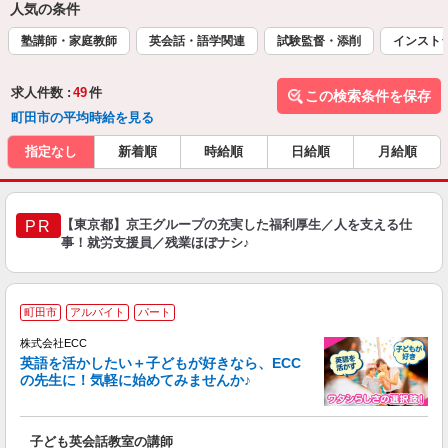
人気の条件
塾講師・家庭教師
英会話・語学関連
試験監督・添削
インスト
求人件数 :
49
件
この検索条件を保存
町田市の平均時給を見る
指定なし
新着順
時給順
日給順
月給順
【東京都】京王グループの充実した福利厚生／人を支える仕
PR
事！就労支援員／残業ほぼナシ♪
週
町田市
アルバイト
パート
株式会社ECC
英語を活かしたい＋子どもが好きなら、ECC
の先生に！気軽に始めてみませんか♪
や
職
活
子ども英会話教室の講師
活