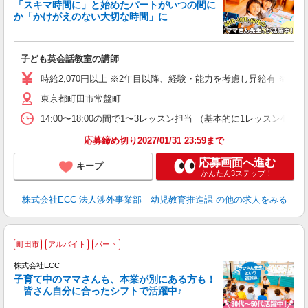
「スキマ時間に」と始めたパートがいつの間に
か「かけがえのない大切な時間」に
る
職
子ども英会話教室の講師
活
活
時給2,070円以上 ※2年目以降、経験・能力を考慮し昇給有 ※他手
昼
東京都町田市常盤町
セ
14:00〜18:00の間で1〜3レッスン担当 （基本的に1レッス
応募締め切り2027/01/31 23:59まで
応募画面へ進む
キープ
かんたん3ステップ！
株式会社ECC 法人渉外事業部 幼児教育推進課
の他の求人をみる
＞
町田市
アルバイト
パート
り
株式会社ECC
子育て中のママさんも、本業が別にある方も！
皆さん自分に合ったシフトで活躍中♪