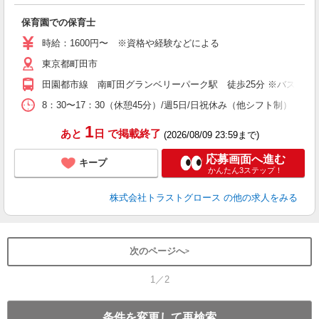
気
保育園での保育士
時給：1600円〜 ※資格や経験などによる
東京都町田市
田園都市線 南町田グランベリーパーク駅 徒歩25分 ※バス15分
8：30〜17：30（休憩45分）/週5日/日祝休み（他シフト制）
1
あと
日
で掲載終了
(2026/08/09 23:59まで)
応募画面へ進む
キープ
かんたん3ステップ！
株式会社トラストグロース
の他の求人をみる
次のページへ
1／2
条件を変更して再検索