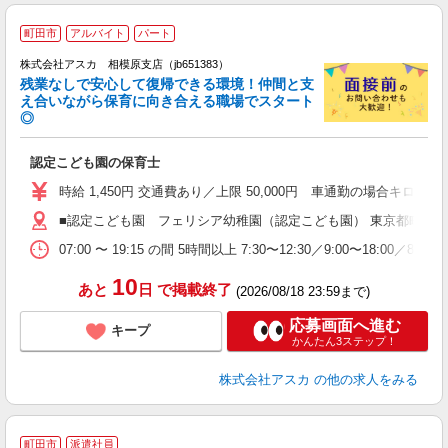
町田市
アルバイト
パート
株式会社アスカ 相模原支店（jb651383）
残業なしで安心して復帰できる環境！仲間と支
え合いながら保育に向き合える職場でスタート
◎
面
認定こども園の保育士
入
不
時給 1,450円 交通費あり／上限 50,000円 車通勤の場合キロ換算
（
■認定こども園 フェリシア幼稚園（認定こども園） 東京都町田市三
あ
07:00 〜 19:15 の間 5時間以上 7:30〜12:30／9:00〜18:00／8:30〜1
10
あと
日
で掲載終了
(2026/08/18 23:59まで)
応募画面へ進む
キープ
かんたん3ステップ！
株式会社アスカ
の他の求人をみる
町田市
派遣社員