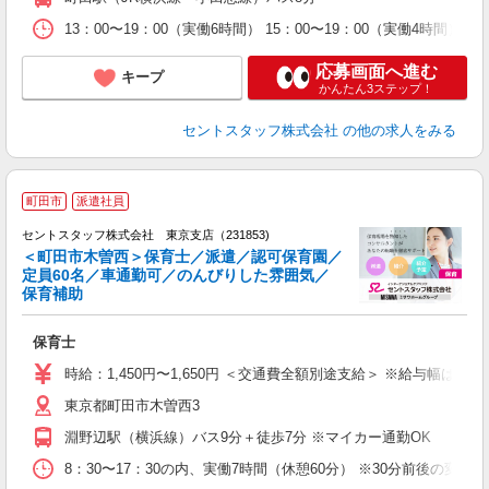
13：00〜19：00（実働6時間） 15：00〜19：00（実働4時間） 
応募画面へ進む
キープ
かんたん3ステップ！
セントスタッフ株式会社
の他の求人をみる
町田市
派遣社員
セントスタッフ株式会社 東京支店（231853)
＜町田市木曽西＞保育士／派遣／認可保育園／
定員60名／車通勤可／のんびりした雰囲気／
こ
保育補助
ミ
ニ
保育士
制
時給：1,450円〜1,650円 ＜交通費全額別途支給＞ ※給与幅は経
東京都町田市木曽西3
淵野辺駅（横浜線）バス9分＋徒歩7分 ※マイカー通勤OK
8：30〜17：30の内、実働7時間（休憩60分） ※30分前後の変