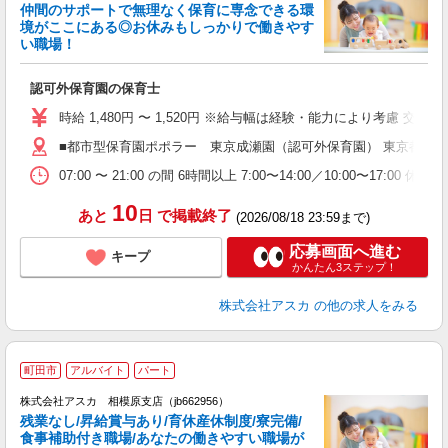
仲間のサポートで無理なく保育に専念できる環
境がここにある◎お休みもしっかりで働きやす
い職場！
面
認可外保育園の保育士
入
不
時給 1,480円 〜 1,520円 ※給与幅は経験・能力により考慮 交通費あり／全
託
■都市型保育園ポポラー 東京成瀬園（認可外保育園） 東京都町田市
制
07:00 〜 21:00 の間 6時間以上 7:00〜14:00／10:00〜17:
10
あと
日
で掲載終了
(2026/08/18 23:59まで)
応募画面へ進む
キープ
かんたん3ステップ！
株式会社アスカ
の他の求人をみる
町田市
アルバイト
パート
株式会社アスカ 相模原支店（jb662956）
残業なし/昇給賞与あり/育休産休制度/寮完備/
食事補助付き職場/あなたの働きやすい職場が