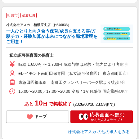
町田市
派遣社員
株式会社アスカ 相模原支店（jb646833）
一人ひとりと向き合う保育/成長を支える喜び/
駅チカ・経験加算が未来につながる職場環境を
ご用意！
面
私立認可保育園の保育士
入
不
時給 1,650円 〜 1,700円 ※給与幅は経験・能力により考慮 交
チ
■レイモンド南町田保育園（私立認可保育園） 東京都町田市鶴間8丁
朝
東急田園都市線 南町田グランベリーパーク駅より徒歩7分
15:00〜20:00／17:00〜20:00 変形 / 1か月単位 固定勤務OKです！
10
あと
日
で掲載終了
(2026/08/18 23:59まで)
応募画面へ進む
キープ
かんたん3ステップ！
株式会社アスカ
の他の求人をみる