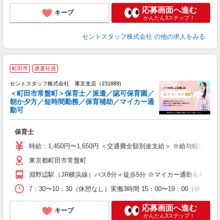
応募画面へ進む
キープ
かんたん3ステップ！
セントスタッフ株式会社
の他の求人をみる
町田市
派遣社員
セントスタッフ株式会社 東京支店（231889)
＜町田市常盤町＞保育士／派遣／認可保育園／
朝か夕方／短時間勤務／保育補助／マイカー通
こ
勤可
ミ
勤
保育士
チ
貯
時給：1,450円〜1,650円 ＜交通費全額別途支給＞ ※給与幅は経
東京都町田市常盤町
淵野辺駅（JR横浜線）バス8分＋徒歩5分 ※マイカー通勤も相談O
7：30〜10：30（休憩なし）実働3時間 15：00〜19：00（休
応募画面へ進む
キープ
かんたん3ステップ！