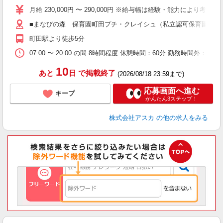
不
月給 230,000円 〜 290,000円 ※給与幅は経験・能力により考慮 賞
あ
■まなびの森 保育園町田プチ・クレイシュ（私立認可保育園） 東京都
（
町田駅より徒歩5分
度
07:00 〜 20:00 の間 8時間程度 休憩時間：60分 勤務時間外：あ
10
あと
日
で掲載終了
(2026/08/18 23:59まで)
応募画面へ進む
キープ
かんたん3ステップ！
株式会社アスカ
の他の求人をみる