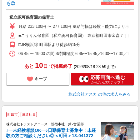
も◎
面
私立認可保育園の保育士
入
不
月給 233,100円 〜 277,100円 ※給与幅は経験・能力により考慮 
あ
■こうりん保育園（私立認可保育園） 東京都町田市金森７丁目６－
残
□JR横浜線 町田駅より徒歩約15分
当
06:45 〜 19:00 の間 8時間程度 6:45〜15:45／8:30〜17:30／10:00〜1
10
あと
日
で掲載終了
(2026/08/18 23:59まで)
応募画面へ進む
キープ
かんたん3ステップ！
株式会社アスカ
の他の求人をみる
町田市
派遣社員
株式会社トラストグロース 新宿本社 第2営業部
♪―未経験相談OK―♪日勤保育士募集中！未経
験の方ご相談ください◎＜町田＞13-041372