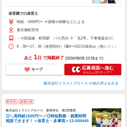
気
保育園での保育士
時給：1600円〜 ※資格や経験などによる
東京都町田市
・小田急線 町田駅 バス25分 ※「北2号」下車後徒歩3分
8：30〜17：30（休憩60分）/週4〜5日/日祝休み（他シフト制）
1
あと
日
で掲載終了
(2026/08/09 23:59まで)
応募画面へ進む
キープ
かんたん3ステップ！
株式会社トラストグロース
の他の求人をみる
町田市
派遣社員
株式会社トラストグロース 新宿本社 第2営業部
◎＼高時給1600円〜／◎時短勤務・就業時間
相談できます！＜保育士・多摩境＞13-050445