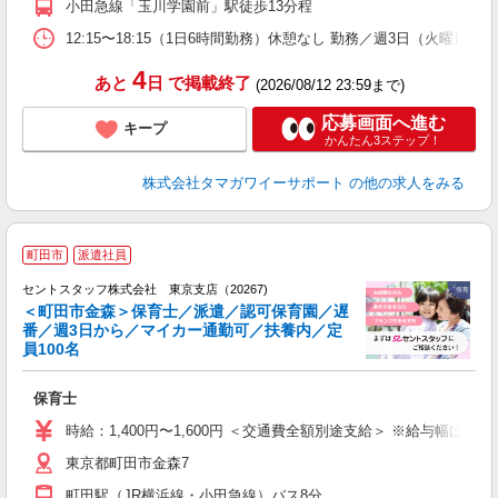
小田急線「玉川学園前」駅徒歩13分程
12:15〜18:15（1日6時間勤務）休憩なし 勤務／週3日（火曜日
4
あと
日
で掲載終了
(2026/08/12 23:59まで)
応募画面へ進む
キープ
かんたん3ステップ！
株式会社タマガワイーサポート
の他の求人をみる
町田市
派遣社員
セントスタッフ株式会社 東京支店（20267)
＜町田市金森＞保育士／派遣／認可保育園／遅
番／週3日から／マイカー通勤可／扶養内／定
こ
員100名
ミ
日
保育士
煙
績
時給：1,400円〜1,600円 ＜交通費全額別途支給＞ ※給与幅は経
東京都町田市金森7
町田駅（JR横浜線・小田急線）バス8分