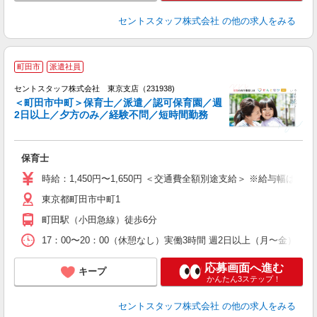
セントスタッフ株式会社
の他の求人をみる
町田市
派遣社員
セントスタッフ株式会社 東京支店（231938)
＜町田市中町＞保育士／派遣／認可保育園／週
2日以上／夕方のみ／経験不問／短時間勤務
こ
ミ
日
保育士
煙
績
時給：1,450円〜1,650円 ＜交通費全額別途支給＞ ※給与幅は経
東京都町田市中町1
町田駅（小田急線）徒歩6分
17：00〜20：00（休憩なし）実働3時間 週2日以上（月〜金）相談
応募画面へ進む
キープ
かんたん3ステップ！
セントスタッフ株式会社
の他の求人をみる