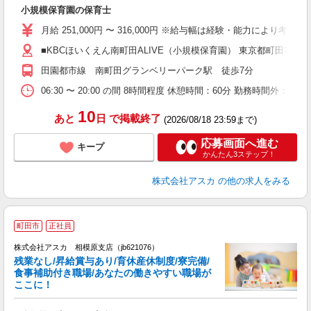
面
小規模保育園の保育士
入
不
月給 251,000円 〜 316,000円 ※給与幅は経験・能力により考
あ
■KBCほいくえん南町田ALIVE（小規模保育園） 東京都町田市南町田5
支
田園都市線 南町田グランベリーパーク駅 徒歩7分
（
06:30 〜 20:00 の間 8時間程度 休憩時間：60分 勤務時間外
10
あと
日
で掲載終了
(2026/08/18 23:59まで)
応募画面へ進む
キープ
かんたん3ステップ！
株式会社アスカ
の他の求人をみる
町田市
正社員
株式会社アスカ 相模原支店（jb621076）
残業なし/昇給賞与あり/育休産休制度/寮完備/
食事補助付き職場/あなたの働きやすい職場が
ここに！
面