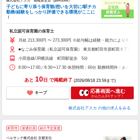
株式会社アスカ 相模原支店（jb643086）
子どもに寄り添う保育観/想いを大切に/駅チカ
勤務/経験をしっかり評価できる環境がここに
！
面
私立認可保育園の保育士
入
不
月給 213,300円 〜 273,300円 ※給与幅は経験・能力により考慮 
あ
■なごみ保育園（私立認可保育園） 東京都町田市原町田５丁目１
険
小田急線/JR横浜線 町田駅徒歩 5分
役
8:00〜17:00／8:30〜17:30 休憩時間：60分 勤務時間外：あり／月平
10
あと
日
で掲載終了
(2026/08/18 23:59まで)
応募画面へ進む
キープ
かんたん3ステップ！
株式会社アスカ
の他の求人をみる
町田市
派遣社員
紹介予定派遣
ベルサンテ株式会社 京都支社