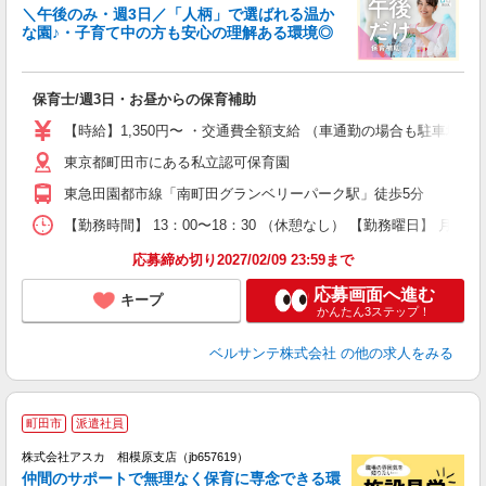
＼午後のみ・週3日／「人柄」で選ばれる温か
な園♪・子育て中の方も安心の理解ある環境◎
り
保育士/週3日・お昼からの保育補助
入
活
【時給】1,350円〜 ・交通費全額支給 （車通勤の場合も駐車場
～
東京都町田市にある私立認可保育園
あ
煙
東急田園都市線「南町田グランベリーパーク駅」徒歩5分
務
【勤務時間】 13：00〜18：30 （休憩なし） 【勤務曜日】 月曜
り 
応募締め切り2027/02/09 23:59まで
応募画面へ進む
キープ
かんたん3ステップ！
ベルサンテ株式会社
の他の求人をみる
町田市
派遣社員
株式会社アスカ 相模原支店（jb657619）
仲間のサポートで無理なく保育に専念できる環