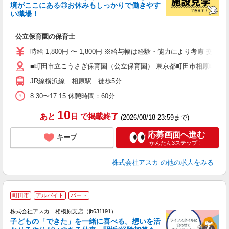
境がここにある◎お休みもしっかりで働きやす
い職場！
面
公立保育園の保育士
入
不
時給 1,800円 〜 1,800円 ※給与幅は経験・能力により考慮 交
チ
■町田市立こうさぎ保育園（公立保育園） 東京都町田市相原町792
あ
方
JR線横浜線 相原駅 徒歩5分
8:30〜17:15 休憩時間：60分
10
あと
日
で掲載終了
(2026/08/18 23:59まで)
応募画面へ進む
キープ
かんたん3ステップ！
株式会社アスカ
の他の求人をみる
町田市
アルバイト
パート
株式会社アスカ 相模原支店（jb631191）
子どもの「できた」を一緒に喜べる。想いを活