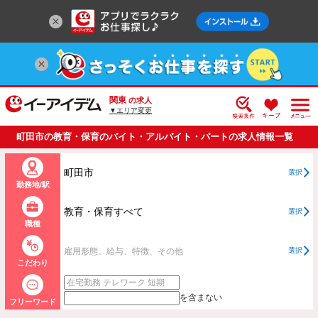
関東
の求人
▼エリア変更
町田市の教育・保育のバイト・アルバイト・パートの求人情報一覧
町田市
選択
勤務地/駅
教育・保育すべて
選択
職種
雇用形態、給与、特徴、その他
選択
こだわり
を含まない
フリーワード