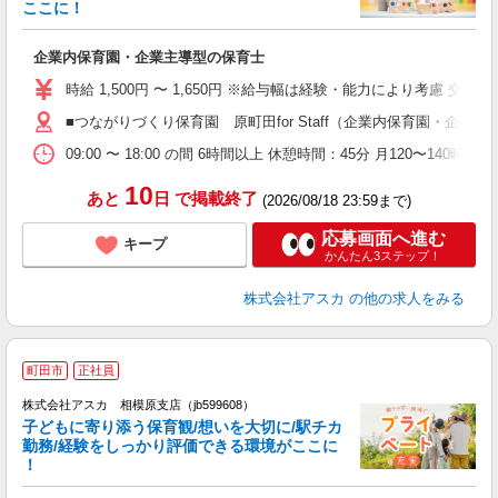
ここに！
面
企業内保育園・企業主導型の保育士
入
不
時給 1,500円 〜 1,650円 ※給与幅は経験・能力により考慮 交通費
賞
■つながりづくり保育園 原町田for Staff（企業内保育園・企業主
な
産
09:00 〜 18:00 の間 6時間以上 休憩時間：45分 月120〜1
10
あと
日
で掲載終了
(2026/08/18 23:59まで)
応募画面へ進む
キープ
かんたん3ステップ！
株式会社アスカ
の他の求人をみる
町田市
正社員
株式会社アスカ 相模原支店（jb599608）
子どもに寄り添う保育観/想いを大切に/駅チカ
勤務/経験をしっかり評価できる環境がここに
！