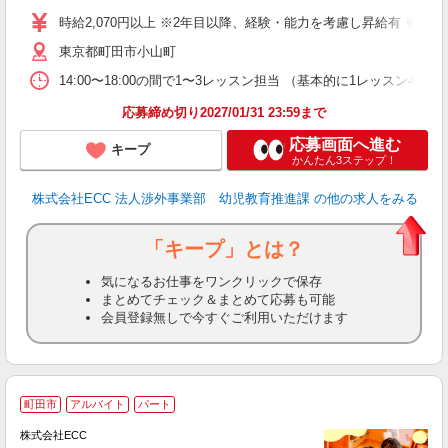
昼
時給2,070円以上 ※2年目以降、経験・能力を考慮し昇給有 ※他手
セ
東京都町田市小山町
14:00〜18:00の間で1〜3レッスン担当 （基本的に1レッス
応募締め切り2027/01/31 23:59まで
応募画面へ進む
キープ
かんたん3ステップ！
株式会社ECC 法人渉外事業部 幼児教育推進課
の他の求人をみる
「キープ」とは？
気になるお仕事をワンクリックで保存
まとめてチェック＆まとめて応募も可能
会員登録無しで今すぐご利用いただけます
家
町田市
アルバイト
パート
ん
談
株式会社ECC