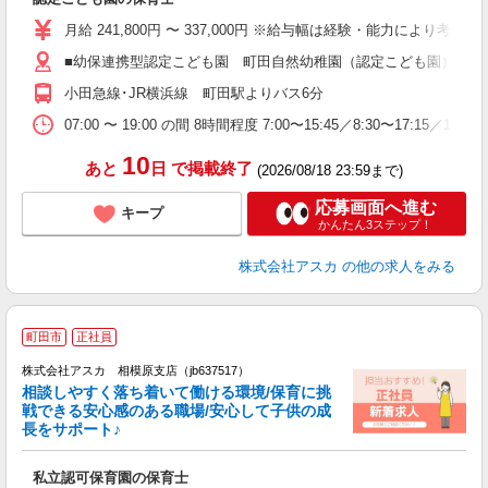
入
不
月給 241,800円 〜 337,000円 ※給与幅は経験・能力により考慮 
休
■幼保連携型認定こども園 町田自然幼稚園（認定こども園） 東京
（
小田急線･JR横浜線 町田駅よりバス6分
ン
07:00 〜 19:00 の間 8時間程度 7:00〜15:45／8:30〜17:15／10
10
あと
日
で掲載終了
(2026/08/18 23:59まで)
応募画面へ進む
キープ
かんたん3ステップ！
株式会社アスカ
の他の求人をみる
町田市
正社員
株式会社アスカ 相模原支店（jb637517）
相談しやすく落ち着いて働ける環境/保育に挑
戦できる安心感のある職場/安心して子供の成
長をサポート♪
面
私立認可保育園の保育士
入