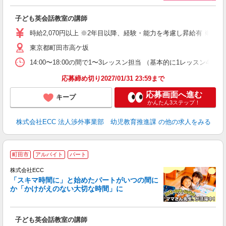
に
子ども英会話教室の講師
職
活
時給2,070円以上 ※2年目以降、経験・能力を考慮し昇給有 ※他手
活
東京都町田市高ケ坂
昼
セ
14:00〜18:00の間で1〜3レッスン担当 （基本的に1レッス
応募締め切り2027/01/31 23:59まで
応募画面へ進む
キープ
かんたん3ステップ！
株式会社ECC 法人渉外事業部 幼児教育推進課
の他の求人をみる
家
町田市
アルバイト
パート
ん
談
株式会社ECC
「スキマ時間に」と始めたパートがいつの間に
か「かけがえのない大切な時間」に
る
職
子ども英会話教室の講師
活