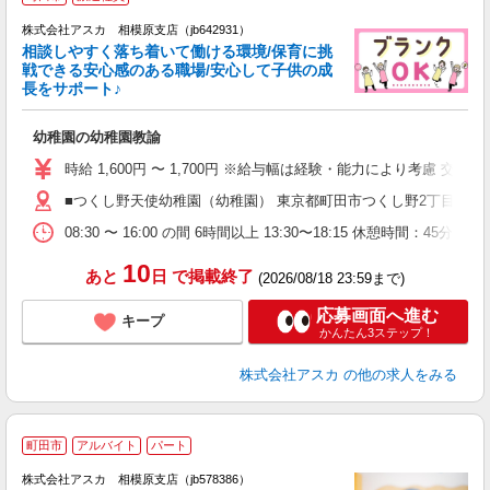
株式会社アスカ 相模原支店（jb642931）
相談しやすく落ち着いて働ける環境/保育に挑
戦できる安心感のある職場/安心して子供の成
長をサポート♪
面
幼稚園の幼稚園教諭
入
不
時給 1,600円 〜 1,700円 ※給与幅は経験・能力により考慮 
し
■つくし野天使幼稚園（幼稚園） 東京都町田市つくし野2丁目184
退
08:30 〜 16:00 の間 6時間以上 13:30〜18:15 休憩時間：45
10
あと
日
で掲載終了
(2026/08/18 23:59まで)
応募画面へ進む
キープ
かんたん3ステップ！
株式会社アスカ
の他の求人をみる
町田市
アルバイト
パート
株式会社アスカ 相模原支店（jb578386）