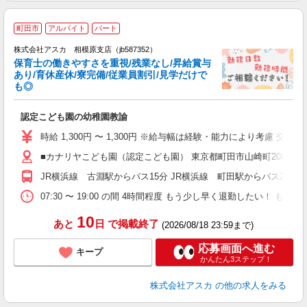
町田市
アルバイト
パート
株式会社アスカ 相模原支店（jb587352）
保育士の働きやすさを重視/残業なし/昇給賞与
あり/育休産休/寮完備/従業員割引/見学だけで
も◎
面
認定こども園の幼稚園教諭
入
主
時給 1,300円 〜 1,300円 ※給与幅は経験・能力により考慮 交通費
賞
■カナリヤこども園（認定こども園） 東京都町田市山崎町20881
め
り
JR横浜線 古淵駅からバス15分 JR横浜線 町田駅からバス25分
07:30 〜 19:00 の間 4時間程度 もう少し早く退勤したい！
10
あと
日
で掲載終了
(2026/08/18 23:59まで)
応募画面へ進む
キープ
かんたん3ステップ！
株式会社アスカ
の他の求人をみる