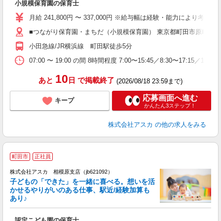
小規模保育園の保育士
入
不
月給 241,800円 〜 337,000円 ※給与幅は経験・能力により考慮 
あ
■つながり保育園・まちだ（小規模保育園） 東京都町田市原町田53
業
小田急線/JR横浜線 町田駅徒歩5分
夕
07:00 〜 19:00 の間 8時間程度 7:00〜15:45／8:30〜17:15／10
10
あと
日
で掲載終了
(2026/08/18 23:59まで)
応募画面へ進む
キープ
かんたん3ステップ！
株式会社アスカ
の他の求人をみる
町田市
正社員
株式会社アスカ 相模原支店（jb621092）
子どもの「できた」を一緒に喜べる。想いを活
かせるやりがいのある仕事、駅近/経験加算も
あり♪
面
認定こども園の保育士