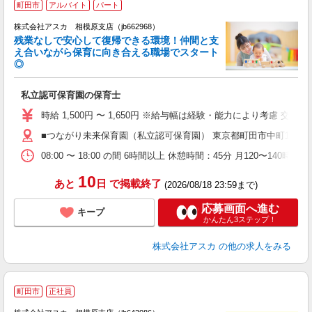
町田市
アルバイト
パート
株式会社アスカ 相模原支店（jb662968）
残業なしで安心して復帰できる環境！仲間と支
え合いながら保育に向き合える職場でスタート
◎
面
私立認可保育園の保育士
入
不
時給 1,500円 〜 1,650円 ※給与幅は経験・能力により考慮 交通
残
■つながり未来保育園（私立認可保育園） 東京都町田市中町1丁目3
得
08:00 〜 18:00 の間 6時間以上 休憩時間：45分 月120〜1
10
あと
日
で掲載終了
(2026/08/18 23:59まで)
応募画面へ進む
キープ
かんたん3ステップ！
株式会社アスカ
の他の求人をみる
町田市
正社員