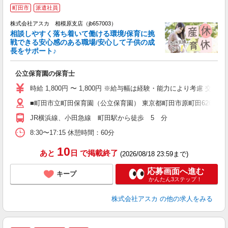
町田市
派遣社員
株式会社アスカ 相模原支店（jb657003）
相談しやすく落ち着いて働ける環境/保育に挑
戦できる安心感のある職場/安心して子供の成
長をサポート♪
面
公立保育園の保育士
入
不
時給 1,800円 〜 1,800円 ※給与幅は経験・能力により考慮 交
チ
■町田市立町田保育園（公立保育園） 東京都町田市原町田62615
あ
方
JR横浜線、小田急線 町田駅から徒歩 5 分
8:30〜17:15 休憩時間：60分
10
あと
日
で掲載終了
(2026/08/18 23:59まで)
応募画面へ進む
キープ
かんたん3ステップ！
株式会社アスカ
の他の求人をみる