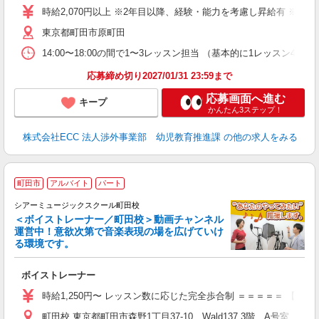
活
時給2,070円以上 ※2年目以降、経験・能力を考慮し昇給有 ※他手
昼
東京都町田市原町田
セ
14:00〜18:00の間で1〜3レッスン担当 （基本的に1レッス
応募締め切り2027/01/31 23:59まで
応募画面へ進む
キープ
かんたん3ステップ！
株式会社ECC 法人渉外事業部 幼児教育推進課
の他の求人をみる
町田市
アルバイト
パート
シアーミュージックスクール町田校
＜ボイストレーナー／町田校＞動画チャンネル
運営中！意欲次第で音楽表現の場を広げていけ
る環境です。
◇
ボイストレーナー
W
ー
時給1,250円〜 レッスン数に応じた完全歩合制 ＝＝＝＝＝ 【
日
町田校 東京都町田市森野1丁目37-10 Wald137 3階 A号室
日