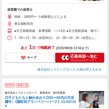
気
保育園での保育士
時給：1600円〜 ※経験面などによる
東京都町田市
●京王相模原線 多摩境駅 バス4分 ●京王相模原線 橋本駅 バス
7：00〜13：00（休憩45分） 14：00〜19：00（休憩なし）
1
あと
日
で掲載終了
(2026/08/09 23:59まで)
応募画面へ進む
キープ
かんたん3ステップ！
株式会社トラストグロース
の他の求人をみる
町田市
派遣社員
株式会社トラストグロース 新宿本社 第2営業部
◎子どもたちと触れ合おう◎20〜50代の方活
躍中♪《南町田グランベリーパーク》13-03715
4