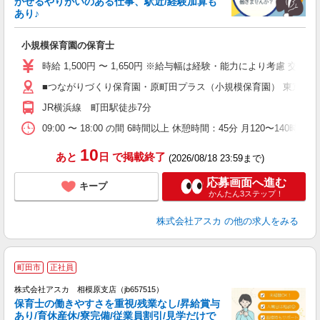
かせるやりがいのある仕事、駅近/経験加算も
あり♪
面
小規模保育園の保育士
入
不
時給 1,500円 〜 1,650円 ※給与幅は経験・能力により考慮 交通
チ
■つながりづくり保育園・原町田プラス（小規模保育園） 東京都町田
り
JR横浜線 町田駅徒歩7分
09:00 〜 18:00 の間 6時間以上 休憩時間：45分 月120〜1
10
あと
日
で掲載終了
(2026/08/18 23:59まで)
応募画面へ進む
キープ
かんたん3ステップ！
株式会社アスカ
の他の求人をみる
町田市
正社員
株式会社アスカ 相模原支店（jb657515）
保育士の働きやすさを重視/残業なし/昇給賞与
あり/育休産休/寮完備/従業員割引/見学だけで