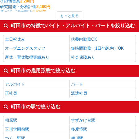
その他営業
2,200円
研究開発・分析評価
2,100円
英会話・語学関連
2,070円
もっと見る
CADオペレーター・積算
2,000円
個人営業
2,000円
町田市の特徴でバイト・アルバイト・パートを絞り込む
作業療法士・理学療法士・言語聴覚士・視能訓練士
1,796円
家事代行
1,700円
土日祝休み
扶養内勤務OK
町田市の他の職種の平均時給を見る
オープニングスタッフ
短時間勤務（1日4h以内）OK
産休・育休取得実績あり
社会保険あり
町田市の雇用形態で絞り込む
アルバイト
パート
正社員
派遣社員
町田市の駅で絞り込む
相原駅
すずかけ台駅
玉川学園前駅
多摩境駅
つくし野駅
鶴川駅