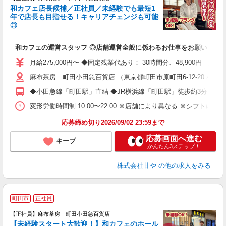
和カフェ店長候補／正社員／未経験でも最短1
年で店長も目指せる！キャリアチェンジも可能
◎
き
和カフェの運営スタッフ ◎店舗運営全般に係わるお仕事をお願いしま
昇
月給275,000円〜 ◆固定残業代あり： 30時間分、48,900円 
麻布茶房 町田小田急百貨店 （東京都町田市原町田6-12-20 小田
◆小田急線「町田駅」直結 ◆JR横浜線「町田駅」徒歩約3分
変形労働時間制 10:00〜22:00 ※店舗により異なる ※シフト
応募締め切り2026/09/02 23:59まで
応募画面へ進む
キープ
かんたん3ステップ！
株式会社甘や
の他の求人をみる
*
町田市
正社員
【正社員】麻布茶房 町田小田急百貨店
【未経験スタート大歓迎！】和カフェのホール