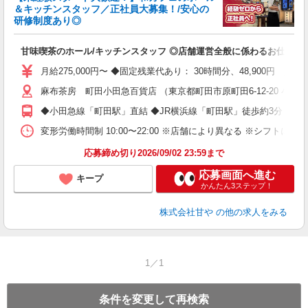
＆キッチンスタッフ／正社員大募集！/安心の
研修制度あり◎
し
甘味喫茶のホール/キッチンスタッフ ◎店舗運営全般に係わるお仕事を
昇
月給275,000円〜 ◆固定残業代あり： 30時間分、48,900円 
麻布茶房 町田小田急百貨店 （東京都町田市原町田6-12-20 小田
◆小田急線「町田駅」直結 ◆JR横浜線「町田駅」徒歩約3分
変形労働時間制 10:00〜22:00 ※店舗により異なる ※シフト
応募締め切り2026/09/02 23:59まで
応募画面へ進む
キープ
かんたん3ステップ！
株式会社甘や
の他の求人をみる
1／1
条件を変更して再検索