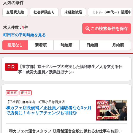
人気の条件
交通費支給
社会保険あり
未経験歓迎
ミドル（40代～）活躍中
求人件数 :
4
件
この検索条件を保存
町田市の平均時給を見る
指定なし
新着順
時給順
日給順
月給順
【東京都】京王グループの充実した福利厚生／人を支える仕
PR
事！就労支援員／残業ほぼナシ♪
町田市
正社員
【正社員】麻布茶房 町田小田急百貨店
和カフェ店長候補／正社員／経験者なら3ヶ月
で店長に！キャリアチェンジも可能◎
頑
和カフェの運営スタッフ ◎店舗運営全般に係わるお仕事をお願いしま
昇