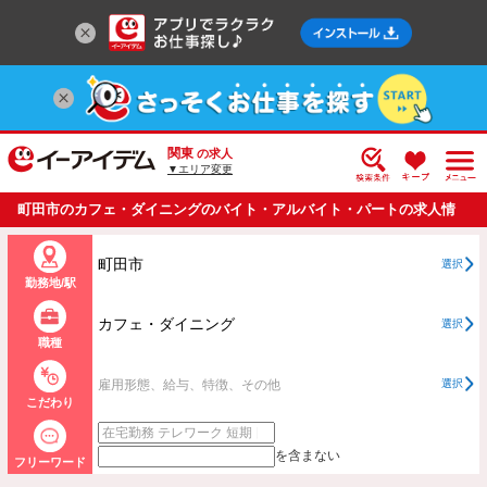
関東
の求人
▼エリア変更
町田市のカフェ・ダイニングのバイト・アルバイト・パートの求人情
報一覧
町田市
選択
勤務地/駅
カフェ・ダイニング
選択
職種
雇用形態、給与、特徴、その他
選択
こだわり
を含まない
フリーワード