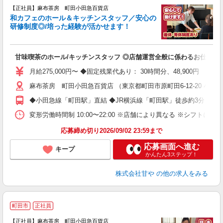
【正社員】麻布茶房 町田小田急百貨店
和カフェのホール＆キッチンスタッフ／安心の
研修制度◎/培った経験が活かせます！
リ
甘味喫茶のホール/キッチンスタッフ ◎店舗運営全般に係わるお仕事を
昇
月給275,000円〜 ◆固定残業代あり： 30時間分、48,900円 
麻布茶房 町田小田急百貨店 （東京都町田市原町田6-12-20 小田
◆小田急線「町田駅」直結 ◆JR横浜線「町田駅」徒歩約3分
変形労働時間制 10:00〜22:00 ※店舗により異なる ※シフト
応募締め切り2026/09/02 23:59まで
応募画面へ進む
キープ
かんたん3ステップ！
株式会社甘や
の他の求人をみる
*
町田市
正社員
【正社員】麻布茶房 町田小田急百貨店