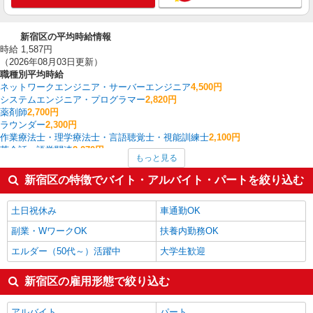
新宿区の平均時給情報
時給 1,587円
（2026年08月03日更新）
職種別平均時給
ネットワークエンジニア・サーバーエンジニア
4,500円
システムエンジニア・プログラマー
2,820円
薬剤師
2,700円
ラウンダー
2,300円
作業療法士・理学療法士・言語聴覚士・視能訓練士
2,100円
英会話・語学関連
2,070円
もっと見る
その他IT・クリエイティブ
2,067円
研究開発・分析評価
2,000円
新宿区の特徴でバイト・アルバイト・パートを絞り込む
建築・土木・設備
2,000円
電気・ガス・水道工事/設備工事
2,000円
土日祝休み
車通勤OK
新宿区の他の職種の平均時給を見る
副業・WワークOK
扶養内勤務OK
エルダー（50代～）活躍中
大学生歓迎
新宿区の雇用形態で絞り込む
アルバイト
パート