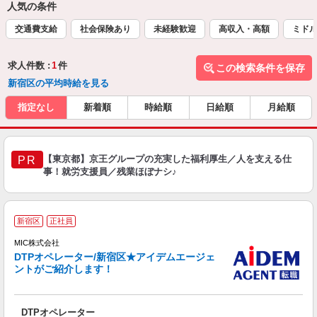
人気の条件
交通費支給
社会保険あり
未経験歓迎
高収入・高額
ミドル
求人件数 :
1
件
この検索条件を保存
新宿区の平均時給を見る
指定なし
新着順
時給順
日給順
月給順
【東京都】京王グループの充実した福利厚生／人を支える仕
PR
事！就労支援員／残業ほぼナシ♪
2
新宿区
正社員
MIC株式会社
DTPオペレーター/新宿区★アイデムエージェ
業
ントがご紹介します！
DTPオペレーター