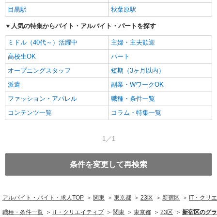
目黒駅
秋葉原駅
人気の特集からバイト・アルバイト・パートを探す
ミドル（40代～）活躍中
主婦・主夫歓迎
高校生OK
パート
オープニングスタッフ
短期（3ヶ月以内）
派遣
副業・WワークOK
ファッション・アパレル
職種・条件一覧
コンテンツ一覧
コラム・特集一覧
1／1
条件を変更して再検索
アルバイト・バイト・求人TOP
関東
東京都
23区
新宿区
IT・クリ
職種・条件一覧
IT・クリエイティブ
関東
東京都
23区
新宿区のグラ