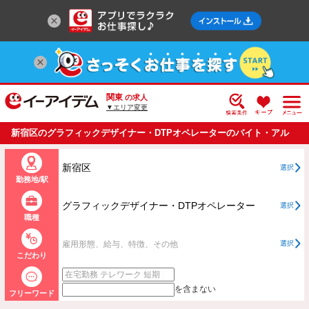
関東
の求人
▼エリア変更
新宿区のグラフィックデザイナー・DTPオペレーターのバイト・アル
バイト・パートの求人情報一覧
新宿区
選択
勤務地/駅
グラフィックデザイナー・DTPオペレーター
選択
職種
雇用形態、給与、特徴、その他
選択
こだわり
を含まない
フリーワード