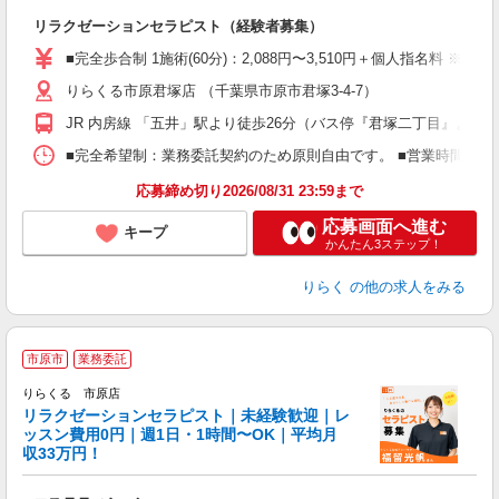
間
リラクゼーションセラピスト（経験者募集）
入
た
■完全歩合制 1施術(60分)：2,088円〜3,510円＋個人指名料 
主
りらくる市原君塚店 （千葉県市原市君塚3-4-7）
躍
額
JR 内房線 「五井」駅より徒歩26分（バス停『君塚二丁目』より徒
間
ス
■完全希望制：業務委託契約のため原則自由です。 ■営業時間帯（9
K.
応募締め切り2026/08/31 23:59まで
応募画面へ進む
キープ
かんたん3ステップ！
りらく
の他の求人をみる
市原市
業務委託
りらくる 市原店
学
リラクゼーションセラピスト｜未経験歓迎｜レ
ッスン費用0円｜週1日・1時間〜OK｜平均月
収33万円！
目