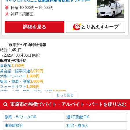
マイクロバスによる施設利用者送迎ドライバー
日給 10,900円〜10,900円
神戸市須磨区
詳細を見る
とりあえずキープ
市原市の平均時給情報
時給 1,451円
（2026年08月03日更新）
職種別平均時給
薬剤師
2,750円
英会話・語学関連
2,070円
大型ドライバー
1,900円
板金・塗装・溶接
1,800円
フォークリフト
1,596円
経理・人事・労務・総務・法務
1,580円
もっと見る
看護師・保健師・看護助手・助産師
1,574円
家電・携帯販売
1,563円
市原市の特徴でバイト・アルバイト・パートを絞り込む
製造・組立・加工
1,554円
その他軽作業・製造・物流
1,521円
副業・WワークOK
週1日勤務OK
市原市の他の職種の平均時給を見る
未経験歓迎
社宅・寮あり