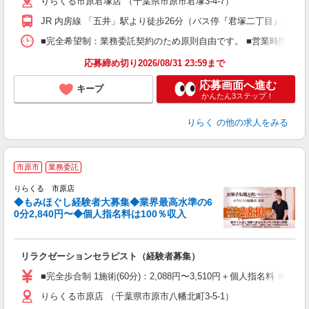
りらくる市原君塚店 （千葉県市原市君塚3-4-7）
躍
額
JR 内房線 「五井」駅より徒歩26分（バス停『君塚二丁目』より徒
間
ス
■完全希望制：業務委託契約のため原則自由です。 ■営業時間帯（9
K.
応募締め切り2026/08/31 23:59まで
応募画面へ進む
キープ
かんたん3ステップ！
りらく
の他の求人をみる
◆
市原市
業務委託
円
りらくる 市原店
◆もみほぐし経験者大募集◆業界最高水準の6
0分2,840円〜◆個人指名料は100％収入
に
間
リラクゼーションセラピスト（経験者募集）
入
た
■完全歩合制 1施術(60分)：2,088円〜3,510円＋個人指名料 
主
りらくる市原店 （千葉県市原市八幡北町3-5-1）
躍