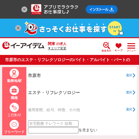
関東
の求人
▼エリア変更
市原市のエステ・リフレクソロジーのバイト・アルバイト・パートの
求人情報一覧
市原市
選択
勤務地/駅
エステ・リフレクソロジー
選択
職種
雇用形態、給与、特徴、その他
選択
こだわり
を含まない
フリーワード