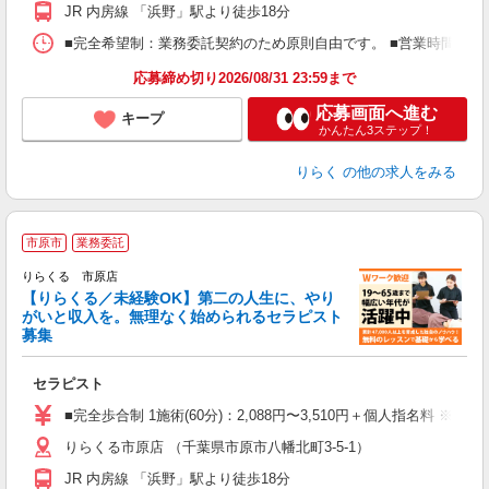
額
JR 内房線 「浜野」駅より徒歩18分
間
ス
■完全希望制：業務委託契約のため原則自由です。 ■営業時間帯（9
K.
応募締め切り2026/08/31 23:59まで
応募画面へ進む
キープ
かんたん3ステップ！
りらく
の他の求人をみる
市原市
業務委託
りらくる 市原店
【りらくる／未経験OK】第二の人生に、やり
がいと収入を。無理なく始められるセラピスト
募集
つ
セラピスト
入
た
■完全歩合制 1施術(60分)：2,088円〜3,510円＋個人指名料 ※
主
りらくる市原店 （千葉県市原市八幡北町3-5-1）
躍
額
JR 内房線 「浜野」駅より徒歩18分
間