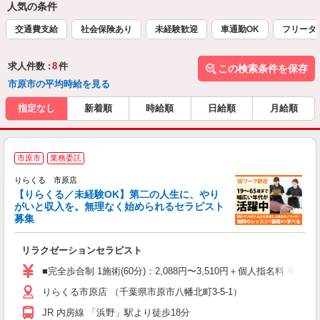
人気の条件
交通費支給
社会保険あり
未経験歓迎
車通勤OK
フリータ
求人件数 :
8
件
この検索条件を保存
市原市の平均時給を見る
指定なし
新着順
時給順
日給順
月給順
市原市
業務委託
りらくる 市原店
【りらくる／未経験OK】第二の人生に、やり
がいと収入を。無理なく始められるセラピスト
募集
つ
リラクゼーションセラピスト
入
た
■完全歩合制 1施術(60分)：2,088円〜3,510円＋個人指名料 ※
主
りらくる市原店 （千葉県市原市八幡北町3-5-1）
躍
額
JR 内房線 「浜野」駅より徒歩18分
間