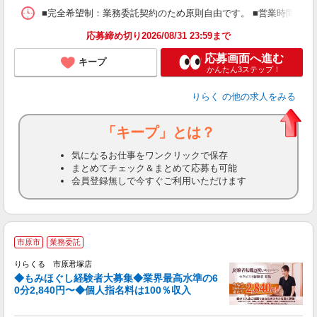
ス
■完全希望制：業務委託契約のため原則自由です。 ■営業時間帯（9
K.
応募締め切り2026/08/31 23:59まで
応募画面へ進む
キープ
かんたん3ステップ！
りらく
の他の求人をみる
「キープ」とは？
気になるお仕事をワンクリックで保存
まとめてチェック＆まとめて応募も可能
会員登録無しで今すぐご利用いただけます
◆
市原市
業務委託
円
りらくる 市原君塚店
◆もみほぐし経験者大募集◆業界最高水準の6
0分2,840円〜◆個人指名料は100％収入
に