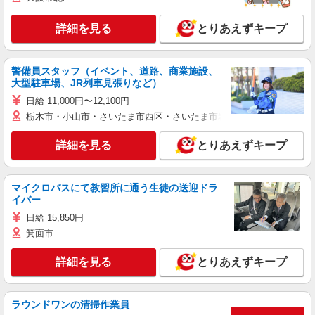
詳細を見る
とりあえずキープ
警備員スタッフ（イベント、道路、商業施設、
大型駐車場、JR列車見張りなど）
日給 11,000円〜12,100円
栃木市・小山市・さいたま市西区・さいたま市岩槻区・久喜市・蓮田
詳細を見る
とりあえずキープ
マイクロバスにて教習所に通う生徒の送迎ドラ
イバー
日給 15,850円
箕面市
詳細を見る
とりあえずキープ
ラウンドワンの清掃作業員