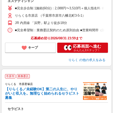
エステティシャン
入
た
■完全歩合制 1施術(60分)：2,088円〜3,510円＋個人指名料 ※
主
りらくる市原店 （千葉県市原市八幡北町3-5-1）
躍
額
JR 内房線 「浜野」駅より徒歩18分
間
ス
■完全希望制：業務委託契約のため原則自由 ■営業時間帯（10:00
K.
応募締め切り2026/08/31 23:59まで
応募画面へ進む
キープ
かんたん3ステップ！
りらく
の他の求人をみる
市原市
業務委託
りらくる 市原君塚店
【りらくる／未経験OK】第二の人生に、やり
がいと収入を。無理なく始められるセラピスト
募集
つ
セラピスト
入