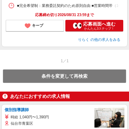
ス
■完全希望制：業務委託契約のため原則自由 ■営業時間帯（10:00
K.
応募締め切り2026/08/31 23:59まで
応募画面へ進む
キープ
かんたん3ステップ！
りらく
の他の求人をみる
1／1
条件を変更して再検索
あなたにおすすめの求人情報
個別指導講師
時給 1,040円〜1,390円
仙台市青葉区