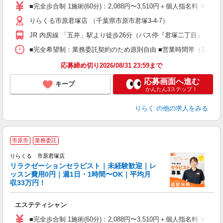
た
■完全歩合制 1施術(60分)：2,088円〜3,510円＋個人指名料 ※
主
りらくる市原君塚店 （千葉県市原市君塚3-4-7）
躍
額
JR 内房線 「五井」駅より徒歩26分（バス停『君塚二丁目』より徒
間
ス
■完全希望制：業務委託契約のため原則自由 ■営業時間帯（10:00
K.
応募締め切り2026/08/31 23:59まで
応募画面へ進む
キープ
かんたん3ステップ！
りらく
の他の求人をみる
市原市
業務委託
りらくる 市原君塚店
学
リラクゼーションセラピスト｜未経験歓迎｜レ
ッスン費用0円｜週1日・1時間〜OK｜平均月
収33万円！
目
エステティシャン
入
た
■完全歩合制 1施術(60分)：2,088円〜3,510円＋個人指名料 ※