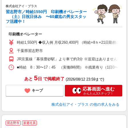
手
株式会社アイ・プラス
習志野市／時給1550円 印刷機オペレーター
O
（土）日祝日休み 〜60歳迄の男女スタッ
フ活躍中！
丁
印刷機オペレーター
時給1,550円 ◆収入例 月収260,400円 （時給×8ｈ×21日勤務の場
千葉県習志野市
JR京葉線「幕張豊砂駅」より車で約3分 ※送迎はありませんので
■時給 8：30〜17：45 （実働8時間） ※残業有り（1日0〜2時間
5
あと
日
で掲載終了
(2026/08/12 23:59まで)
応募画面へ進む
キープ
かんたん3ステップ！
株式会社アイ・プラス
の他の求人をみる
習志野市
派遣社員
が