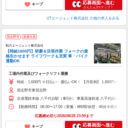
応募画面へ進む
キープ
かんたん3ステップ！
UTエージェント株式会社
の他の求人をみる
習志野市
派遣社員
戦力エージェント株式会社
【時給1600円】研磨＆目視作業 フォークの資
格生かせます ライフワークも充実 車・バイク
心
通勤OK
〈
履
工場内作業及びフォークリフト運搬
ブ
時給：1,600円 ※日払い・週払いOK！ 【月収例】 1,600円×8h×2
あ
習志野市東習志野
京成電鉄本線 八千代台駅（車5分） 東葉高速鉄道 八千代緑が丘駅
【勤務時間】 08:00〜17:00（実働：8時間/休憩：45分※残
応募締め切り2026/08/28 23:59まで
応募画面へ進む
キープ