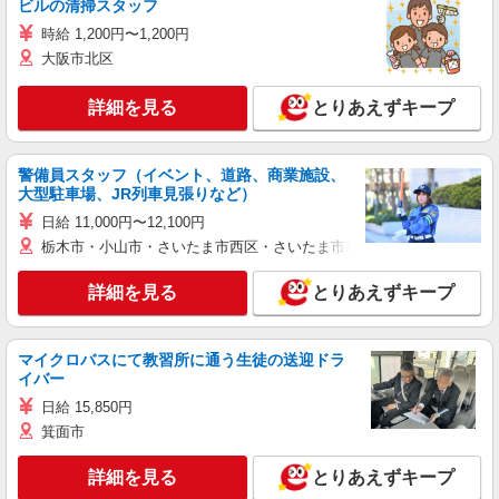
ビルの清掃スタッフ
時給 1,200円〜1,200円
大阪市北区
詳細を見る
とりあえずキープ
警備員スタッフ（イベント、道路、商業施設、
大型駐車場、JR列車見張りなど）
日給 11,000円〜12,100円
栃木市・小山市・さいたま市西区・さいたま市岩槻区・久喜市・蓮田
詳細を見る
とりあえずキープ
マイクロバスにて教習所に通う生徒の送迎ドラ
イバー
日給 15,850円
箕面市
詳細を見る
とりあえずキープ