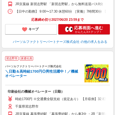
JR京葉線 新習志野駅 「新習志野駅」から無料送迎バス8分 ・京
【日中の勤務】 9:00〜17:30 休憩60分 ［実働］7時間30分 【就
応募締め切り2027/06/20 23:59まで
応募画面へ進む
キープ
かんたん3ステップ！
パーソルファクトリーパートナーズ株式会社
の他の求人をみる
習志野市
派遣社員
♪
パーソルファクトリーパートナーズ株式会社
イ
＼日勤＆高時給1700円◎男性活躍中！／機械
オペレーター
募
印刷会社の機械オペレーター（日勤）
新
（
時給1700円 ※交通費全額支給（規定あり） 【月収例】32.8万
給
千葉県習志野市
JR京葉線 幕張豊砂駅 「幕張豊砂駅」から車3分 ・JR「新習志