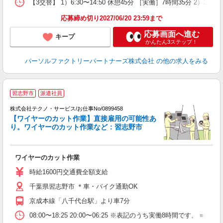
【3交替】 1）6:30〜14:50 休憩45分 ［実働］7時間35分 2）22:
応募締め切り2027/06/20 23:59まで
応募画面へ進む
キープ
かんたん3ステップ！
パーソルファクトリーパートナーズ株式会社
の他の求人をみる
習志野市
派遣社員
し
株式会社テクノ・サービス/お仕事No/0899458
【ワイヤーのカット作業】直接雇用の可能性あ
り。ワイヤーのカット作業など：習志野市
ノ
ワイヤーのカット作業
履
高
時給1600円交通費全額支給
千葉県習志野市 ＊車・バイク通勤OK
京成本線「八千代台駅」より車7分
08:00〜18:25 20:00〜06:25 ※表記のうち実働8時間で