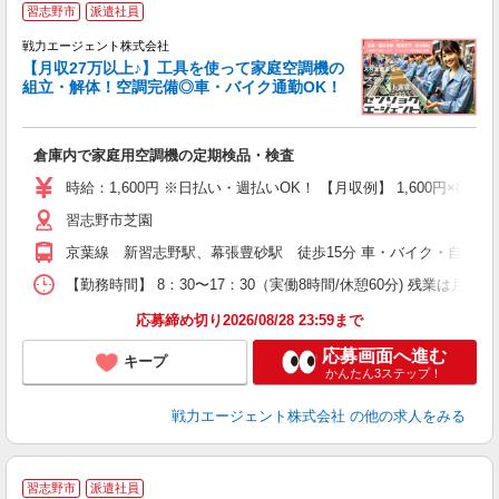
習志野市
派遣社員
戦力エージェント株式会社
【月収27万以上♪】工具を使って家庭空調機の
組立・解体！空調完備◎車・バイク通勤OK！
業
男
倉庫内で家庭用空調機の定期検品・検査
履
ブ
時給：1,600円 ※日払い・週払いOK！ 【月収例】 1,600円×8h×2
習志野市芝園
あ
京葉線 新習志野駅、幕張豊砂駅 徒歩15分 車・バイク・自転車通勤
【勤務時間】 8：30〜17：30（実働8時間/休憩60分) 残業は月10h
応募締め切り2026/08/28 23:59まで
応募画面へ進む
キープ
かんたん3ステップ！
戦力エージェント株式会社
の他の求人をみる
＼
習志野市
派遣社員
ル