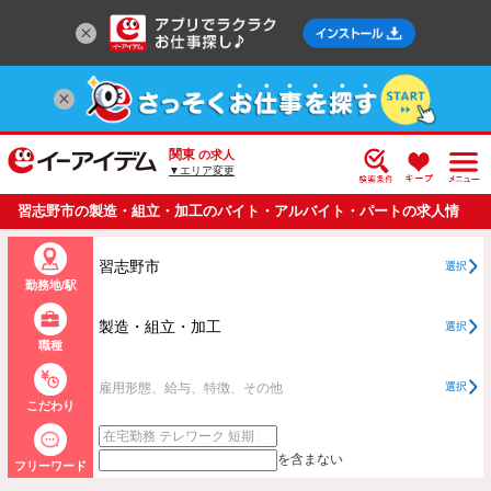
関東
の求人
▼エリア変更
習志野市の製造・組立・加工のバイト・アルバイト・パートの求人情
報一覧
習志野市
選択
勤務地/駅
製造・組立・加工
選択
職種
雇用形態、給与、特徴、その他
選択
こだわり
を含まない
フリーワード