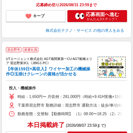
応募締め切り2026/08/31 23:59まで
応募画面へ進む
キープ
かんたん3ステップ！
株式会社テクノ・サービス
の他の求人をみる
習志野市
派遣社員
UTエージェント株式会社 AGT南関東第一CU AGT船橋エリ
ア 習志野第3CL《JBIG1-PC》
【年休159日×高収入】ワイヤー加工の機械操
作◎玉掛けクレーンの資格が活かせる
る
投入・機械操作
入
場
時給：1,650円〜 月収例：291,000円（時給×9.41H実働×15日稼
タ
千葉県習志野市 勤務詳細：習志野市 通勤方法：徒歩/車/自転車/バ
休
場
勤務形態：交替制 【勤務時間】 （1）08:00〜18:25 （2）20
通
り
本日掲載終了
(2026/08/07 23:59まで)