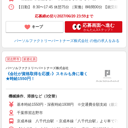
【日勤】 8:30〜17:45 休憩75分 ［実働］8時間00分 【就労期間
応募締め切り2027/06/20 23:59まで
応募画面へ進む
キープ
かんたん3ステップ！
パーソルファクトリーパートナーズ株式会社
の他の求人をみる
習志野市
派遣社員
パーソルファクトリーパートナーズ株式会社
《会社が資格取得を応援♪》スキルも身に着く
★時給1550円！
K
迎
機械操作、溶接など（3交替）
日
り
基本時給1550円・深夜時給1938円 ※交通費全額支給（規定あり） 【
千葉県習志野市
京成本線 八千代台駅 ・京成本線「八千代台駅」より車で7分 ★