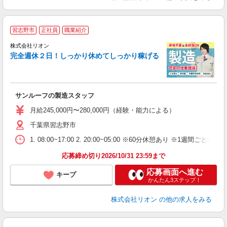
習志野市
正社員
職業紹介
株式会社リオン
完全週休２日！しっかり休めてしっかり稼げる
家
社
サンルーフの製造スタッフ
入
場
月給245,000円〜280,000円（経験・能力による）
タ
千葉県習志野市
額
業
1. 08:00~17:00 2. 20:00~05:00 ※60分休憩あり ※1週間ごとの2
あ
応募締め切り2026/10/31 23:59まで
応募画面へ進む
キープ
かんたん3ステップ！
株式会社リオン
の他の求人をみる