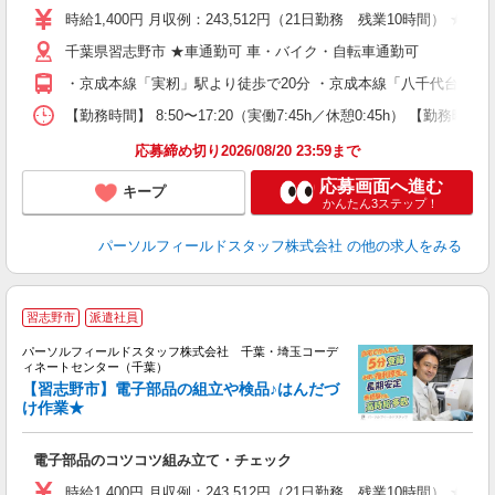
時給1,400円 月収例：243,512円（21日勤務 残業10時間） ★
千葉県習志野市 ★車通勤可 車・バイク・自転車通勤可
・京成本線「実籾」駅より徒歩で20分 ・京成本線「八千代台」駅
【勤務時間】 8:50〜17:20（実働7:45h／休憩0:45h） 【
応募締め切り2026/08/20 23:59まで
応募画面へ進む
キープ
かんたん3ステップ！
パーソルフィールドスタッフ株式会社
の他の求人をみる
習志野市
派遣社員
き
パーソルフィールドスタッフ株式会社 千葉・埼玉コーデ
勤
ィネートセンター（千葉）
【習志野市】電子部品の組立や検品♪はんだづ
ツ
け作業★
履
堂
電子部品のコツコツ組み立て・チェック
会
時給1,400円 月収例：243,512円（21日勤務 残業10時間） ★