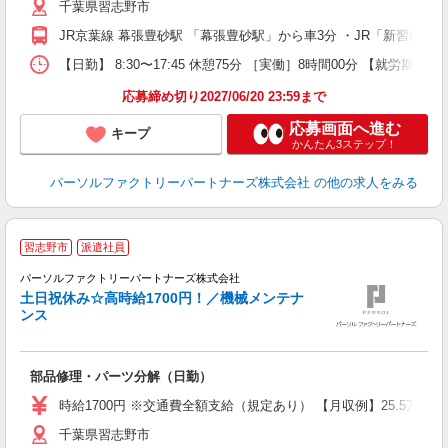
千葉県習志野市
JR京葉線 幕張豊砂駅 「幕張豊砂駅」から車3分 ・JR「新習志
【日勤】 8:30〜17:45 休憩75分 ［実働］8時間00分 【就労期間
応募締め切り2027/06/20 23:59まで
応募画面へ進む
キープ
かんたん3ステップ！
パーソルファクトリーパートナーズ株式会社
の他の求人をみる
習志野市
派遣社員
時
パーソルファクトリーパートナーズ株式会社
土日祝休み☆高時給1700円！／機械メンテナ
ンス
く
部品修理・パーツ分解（日勤）
ー
い
時給1700円 ※交通費全額支給（規定あり） 【月収例】25.5万円
登
千葉県習志野市