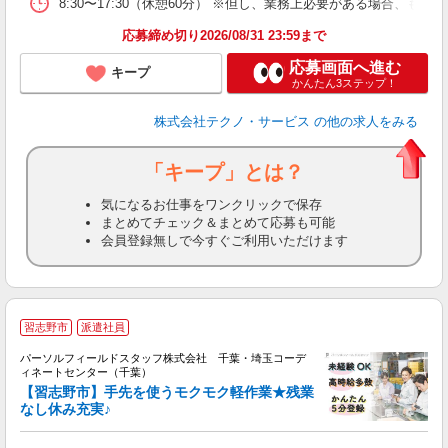
8:30〜17:30（休憩60分） ※但し、業務上必要がある場合
応募締め切り2026/08/31 23:59まで
応募画面へ進む
キープ
かんたん3ステップ！
株式会社テクノ・サービス
の他の求人をみる
「キープ」とは？
気になるお仕事をワンクリックで保存
まとめてチェック＆まとめて応募も可能
会員登録無しで今すぐご利用いただけます
習志野市
派遣社員
業
パーソルフィールドスタッフ株式会社 千葉・埼玉コーデ
カ
ィネートセンター（千葉）
【習志野市】手先を使うモクモク軽作業★残業
ツ
なし休み充実♪
履
中