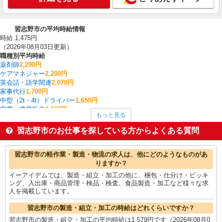
習志野市の平均時給情報
時給 1,475円
（2026年08月03日更新）
職種別平均時給
薬剤師
2,290円
ケアマネジャー
2,200円
英会話・語学関連
2,070円
家事代行
1,700円
中型（2t・4t）ドライバー
1,650円
家電・携帯販売
1,627円
もっと見る
看護師・保健師・看護助手・助産師
1,616円
経理・人事・労務・総務・法務
1,600円
習志野市のお仕事を探している方からよくある質問
医療事務・受付・クラーク
1,600円
製造・組立・加工
1,579円
習志野市の他の職種の平均時給を見る
習志野市の軽作業・製造・物流の求人は、他にどのようなものがあ
りますか？
イーアイデムでは、製造・組立・加工の他に、梱包・仕分け・ピッキ
ング、入出庫・商品管理・検品・検査、食品製造・加工など様々な求
人を掲載しています。
習志野市の製造・組立・加工の時給はどれくらいですか？
習志野市の製造・組立・加工の平均時給は1,579円です（2026年08月0