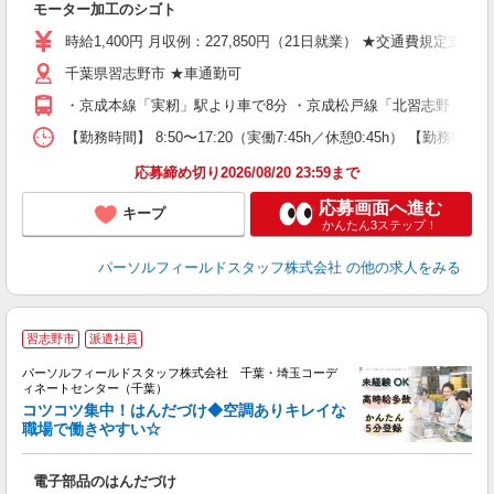
モーター加工のシゴト
時給1,400円 月収例：227,850円（21日就業） ★交通費規定支給
千葉県習志野市 ★車通勤可
・京成本線「実籾」駅より車で8分 ・京成松戸線「北習志野」駅よ
【勤務時間】 8:50〜17:20（実働7:45h／休憩0:45h） 【
応募締め切り2026/08/20 23:59まで
応募画面へ進む
キープ
かんたん3ステップ！
パーソルフィールドスタッフ株式会社
の他の求人をみる
習志野市
派遣社員
き
パーソルフィールドスタッフ株式会社 千葉・埼玉コーデ
勤
ィネートセンター（千葉）
コツコツ集中！はんだづけ◆空調ありキレイな
ツ
職場で働きやすい☆
履
堂
電子部品のはんだづけ
会