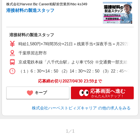
株式会社Harvest Biz Career柏駅前営業所/hbc-ks349
し
溶接材料の製造スタッフ
可
溶接材料の製造スタッフ
時給1,580円×7時間35分×21日＋残業手当+深夜手当＝月29万円
千葉県習志野市
京成電鉄本線「八千代台駅」より車で5分 ※交通費一部支給（規定
（１）6：30〜14：50 （2）14：30〜22：50 （3）22：45〜7：05
応募締め切り2027/04/30 23:59まで
応募画面へ進む
キープ
かんたん3ステップ！
株式会社ハーベストビィズキャリア
の他の求人をみる
1／1