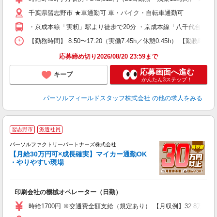
千葉県習志野市 ★車通勤可 車・バイク・自転車通勤可
・京成本線「実籾」駅より徒歩で20分 ・京成本線「八千代台」駅
【勤務時間】 8:50〜17:20（実働7:45h／休憩0:45h） 【
応募締め切り2026/08/20 23:59まで
応募画面へ進む
キープ
かんたん3ステップ！
パーソルフィールドスタッフ株式会社
の他の求人をみる
習志野市
派遣社員
す
パーソルファクトリーパートナーズ株式会社
【月給30万円可×成長確実】マイカー通勤OK
・やりやすい現場
新
印刷会社の機械オペレーター（日勤）
（
給
時給1700円 ※交通費全額支給（規定あり） 【月収例】32.8万