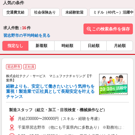
人気の条件
交通費支給
社会保険あり
未経験歓迎
ミドル（40代～）活躍中
求人件数 :
16
件
この検索条件を保存
習志野市の平均時給を見る
指定なし
新着順
時給順
日給順
月給順
習志野市
正社員
株式会社テクノ・サービス マニュファクチャリング【千
葉県】
経験よりも、安定して働きたいという気持ちを
重視！製造業で正社員として長期安定を叶える
チャンス
く
入
製造スタッフ（組立・加工・目視検査・機械操作など）
未
あ
月給230000〜280000円（スキル・経験を考慮）
遣
千葉県習志野市 （他にも千葉県内に多数あり） ※勤務地はご希望