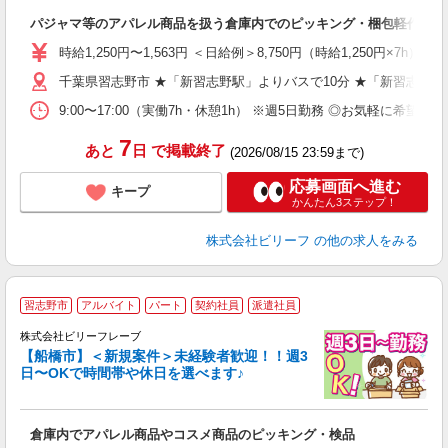
第
パジャマ等のアパレル商品を扱う倉庫内でのピッキング・梱包軽作業
ブ
収
時給1,250円〜1,563円 ＜日給例＞8,750円（時給1,250円×7h） 
制
千葉県習志野市 ★「新習志野駅」よりバスで10分 ★「新習志野
プ
め
9:00〜17:00（実働7h・休憩1h） ※週5日勤務 ◎お気軽に希
7
あと
日
で掲載終了
(2026/08/15 23:59まで)
応募画面へ進む
キープ
かんたん3ステップ！
株式会社ビリーフ
の他の求人をみる
習志野市
アルバイト
パート
契約社員
派遣社員
仕
中
株式会社ビリーフレーブ
【船橋市】＜新規案件＞未経験者歓迎！！週3
い
日〜OKで時間帯や休日を選べます♪
入
り
女
倉庫内でアパレル商品やコスメ商品のピッキング・検品
ド