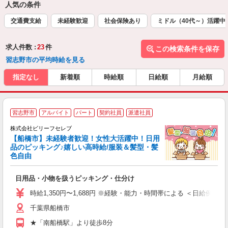
人気の条件
交通費支給
未経験歓迎
社会保険あり
ミドル（40代～）活躍中
求人件数 :
23
件
この検索条件を保存
習志野市の平均時給を見る
指定なし
新着順
時給順
日給順
月給順
習志野市
アルバイト
パート
契約社員
派遣社員
株式会社ビリーフセレブ
に
【船橋市】未経験者歓迎！女性大活躍中！日用
く
品のピッキング♪嬉しい高時給/服装＆髪型・髪
色自由
軽
入
日用品・小物を扱うピッキング・仕分け
た
第
時給1,350円〜1,688円 ※経験・能力・時間帯による ＜日給例＞10,800
ブ
千葉県船橋市
払
げ
★「南船橋駅」より徒歩8分
支