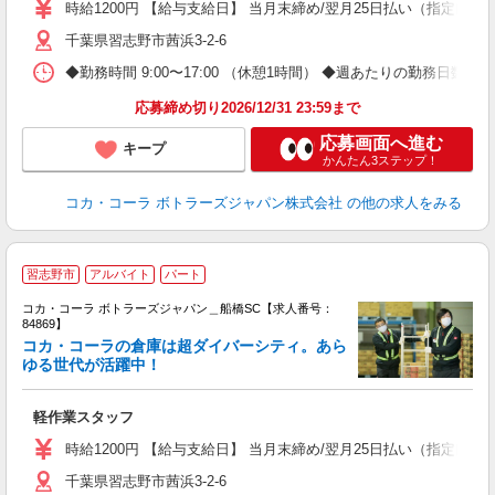
時給1200円 【給与支給日】 当月末締め/翌月25日払い（指定口座
千葉県習志野市茜浜3-2-6
◆勤務時間 9:00〜17:00 （休憩1時間） ◆週あたりの勤務日数 
応募締め切り2026/12/31 23:59まで
応募画面へ進む
キープ
かんたん3ステップ！
コカ・コーラ ボトラーズジャパン株式会社
の他の求人をみる
習志野市
アルバイト
パート
コカ・コーラ ボトラーズジャパン＿船橋SC【求人番号：
84869】
コカ・コーラの倉庫は超ダイバーシティ。あら
ゆる世代が活躍中！
め
軽作業スタッフ
未
時給1200円 【給与支給日】 当月末締め/翌月25日払い（指定口座
千葉県習志野市茜浜3-2-6