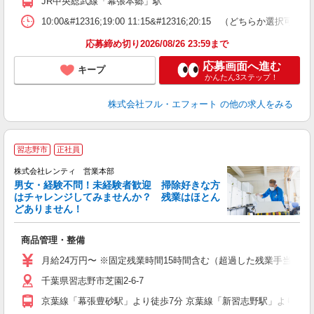
JR中央総武線「幕張本郷」駅
10:00&#12316;19:00 11:15&#12316;20:15 （どちら
応募締め切り2026/08/26 23:59まで
応募画面へ進む
キープ
かんたん3ステップ！
株式会社フル・エフォート
の他の求人をみる
習志野市
正社員
株式会社レンティ 営業本部
男女・経験不問！未経験者歓迎 掃除好きな方
はチャレンジしてみませんか？ 残業はほとん
どありません！
充
商品管理・整備
未
月給24万円〜 ※固定残業時間15時間含む（超過した残業手当は追
役
千葉県習志野市芝園2-6-7
京葉線「幕張豊砂駅」より徒歩7分 京葉線「新習志野駅」より徒歩