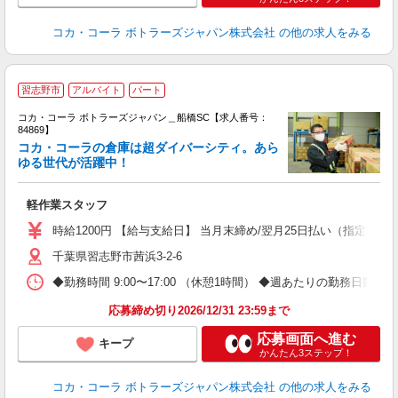
コカ・コーラ ボトラーズジャパン株式会社
の他の求人をみる
習志野市
アルバイト
パート
コカ・コーラ ボトラーズジャパン＿船橋SC【求人番号：
84869】
コカ・コーラの倉庫は超ダイバーシティ。あら
ゆる世代が活躍中！
で
軽作業スタッフ
未
時給1200円 【給与支給日】 当月末締め/翌月25日払い（指定口座
千葉県習志野市茜浜3-2-6
◆勤務時間 9:00〜17:00 （休憩1時間） ◆週あたりの勤務日数 
応募締め切り2026/12/31 23:59まで
応募画面へ進む
キープ
かんたん3ステップ！
コカ・コーラ ボトラーズジャパン株式会社
の他の求人をみる