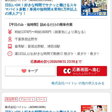
く
日払いOK！好きな時間でサクッと働けるスキ
マバイト多数！単発や短時間＆常時1万件以上
☆
の求人アリ！
験
【平日のみ・短時間】詰めるだけの簡単作業
即
活
時給1374円〜時給1600円（就業先により異なる）
（
千葉県習志野市
短
K
最寄駅：新習志野駅、津田沼駅
日
髪
週1日以上/お好きな時間で勤務◎ 朝ダケ・昼ダケ・夜ダケ・夜勤など、 ご自
応募締め切り2026/08/31 23:59まで
応募画面へ進む
キープ
かんたん3ステップ！
株式会社バイトレ
の他の求人をみる
習志野市
アルバイト
パート
株式会社バイトレ（ADM813696）
く
日払いOK！好きな時間でサクッと働けるスキ