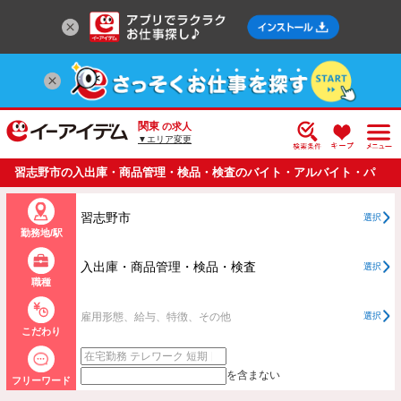
関東
の求人
▼エリア変更
習志野市の入出庫・商品管理・検品・検査のバイト・アルバイト・パ
ートの求人情報一覧
習志野市
選択
勤務地/駅
入出庫・商品管理・検品・検査
選択
職種
雇用形態、給与、特徴、その他
選択
こだわり
を含まない
フリーワード