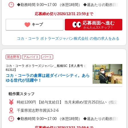
◆勤務時間 9:00〜17:00 （休憩1時間） ◆週あたりの勤務日数 
応募締め切り2026/12/31 23:59まで
応募画面へ進む
キープ
かんたん3ステップ！
コカ・コーラ ボトラーズジャパン株式会社
の他の求人をみる
習志野市
アルバイト
パート
コカ・コーラ ボトラーズジャパン＿船橋SC【求人番号：
81312】
コカ・コーラの倉庫は超ダイバーシティ。あら
ゆる世代が活躍中！
で
軽作業スタッフ
未
時給1200円 【給与支給日】 当月末締め/翌月25日払い（指定口座
千葉県習志野市茜浜3-2-6
◆勤務時間 9:00〜17:00 （休憩1時間） ◆週あたりの勤務日数 
応募締め切り2026/12/31 23:59まで