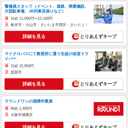
警備員スタッフ（イベント、道路、商業施設、
大型駐車場、JR列車見張りなど）
日給 11,000円〜12,100円
栃木市・小山市・さいたま市西区・さいたま市岩槻区・久喜市・蓮田
詳細を見る
とりあえずキープ
マイクロバスにて教習所に通う生徒の送迎ドラ
イバー
日給 15,850円
箕面市
詳細を見る
とりあえずキープ
ラウンドワンの清掃作業員
時給 1,400円
大阪市城東区
詳細を見る
とりあえずキープ