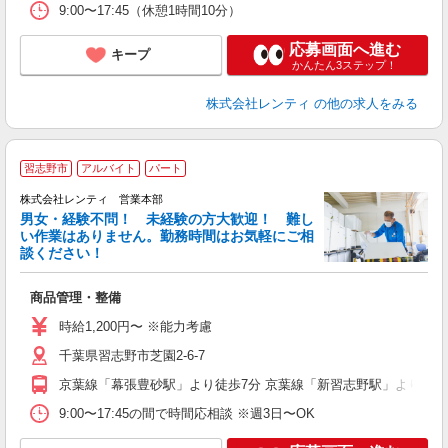
9:00〜17:45（休憩1時間10分）
応募画面へ進む
キープ
かんたん3ステップ！
株式会社レンティ
の他の求人をみる
習志野市
アルバイト
パート
株式会社レンティ 営業本部
男女・経験不問！ 未経験の方大歓迎！ 難し
い作業はありません。勤務時間はお気軽にご相
談ください！
◎
商品管理・整備
未
時給1,200円〜 ※能力考慮
役
千葉県習志野市芝園2-6-7
京葉線「幕張豊砂駅」より徒歩7分 京葉線「新習志野駅」より徒歩
9:00〜17:45の間で時間応相談 ※週3日〜OK