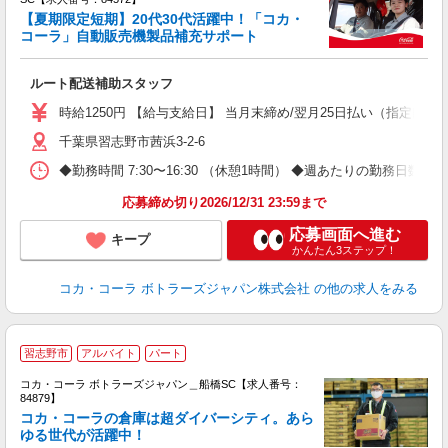
【夏期限定短期】20代30代活躍中！「コカ・
コーラ」自動販売機製品補充サポート
務
未
ルート配送補助スタッフ
内
時給1250円 【給与支給日】 当月末締め/翌月25日払い（指定口座
千葉県習志野市茜浜3-2-6
◆勤務時間 7:30〜16:30 （休憩1時間） ◆週あたりの勤務日数 
応募締め切り2026/12/31 23:59まで
応募画面へ進む
キープ
かんたん3ステップ！
コカ・コーラ ボトラーズジャパン株式会社
の他の求人をみる
習志野市
アルバイト
パート
コカ・コーラ ボトラーズジャパン＿船橋SC【求人番号：
84879】
コカ・コーラの倉庫は超ダイバーシティ。あら
ゆる世代が活躍中！