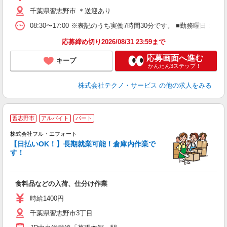
給
千葉県習志野市 ＊送迎あり
08:30〜17:00 ※表記のうち実働7時間30分です。 ■勤務曜日
応募締め切り2026/08/31 23:59まで
応募画面へ進む
キープ
かんたん3ステップ！
株式会社テクノ・サービス
の他の求人をみる
習志野市
アルバイト
パート
倉
株式会社フル・エフォート
い
【日払いOK！】長期就業可能！倉庫内作業で
す！
き
＿
履
食料品などの入荷、仕分け作業
躍
額
時給1400円
自
千葉県習志野市3丁目
ク
用