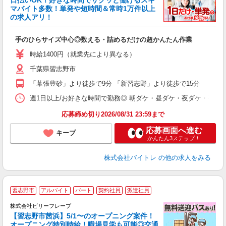
マバイト多数！単発や短時間＆常時1万件以上
☆
の求人アリ！
験
手のひらサイズ中心◎数える・詰めるだけの超かんたん作業
即
活
時給1400円（就業先により異なる）
（
千葉県習志野市
短
K
「幕張豊砂」より徒歩で9分 「新習志野」より徒歩で15分
日
髪
週1日以上/お好きな時間で勤務◎ 朝ダケ・昼ダケ・夜ダケ・夜勤など、 ご自
応募締め切り2026/08/31 23:59まで
応募画面へ進む
キープ
かんたん3ステップ！
株式会社バイトレ
の他の求人をみる
習志野市
アルバイト
パート
契約社員
派遣社員
れ
株式会社ビリーフレーブ
【習志野市茜浜】5/1〜のオープニング案件！
K
オープニング特別時給！職場見学も可能◎交通