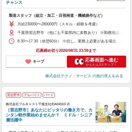
チャンス
く
入
製造スタッフ（組立・加工・目視検査・機械操作など）
未
あ
月給230000〜280000円（スキル・経験を考慮）
遣
千葉県習志野市 （他にも千葉県内に多数あり） ※勤務地はご希望
8:30〜17:30（休憩60分） ※但し、業務上必要がある場合
応募締め切り2026/08/31 23:59まで
応募画面へ進む
キープ
かんたん3ステップ！
株式会社テクノ・サービス
の他の求人をみる
習志野市
アルバイト
パート
株式会社フルキャスト千葉支社/EA0401D-2I
［習志野市］あなたにピッタリの働き方で、カ
ンタン軽作業始めませんか？ ミドル・シニア
層活躍中
フ