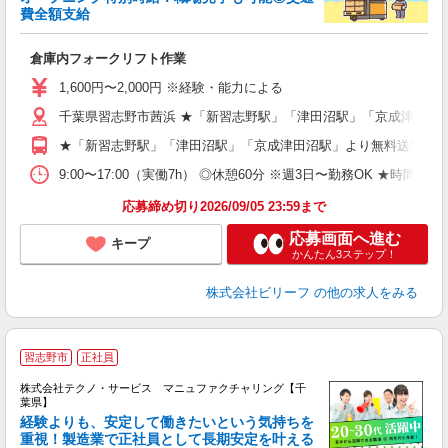
費全額支給
り
入
倉庫内フォークリフト作業
た
第
1,600円〜2,000円 ※経験・能力による
ブ
千葉県習志野市茜浜 ★「新習志野駅」「津田沼駅」「京成津田沼
収
シ
★「新習志野駅」「津田沼駅」「京成津田沼駅」より無料送迎バ
通
険
9:00〜17:00（実働7h） ◎休憩60分 ※週3日〜勤務OK ★時間固
応募締め切り2026/09/05 23:59まで
応募画面へ進む
キープ
かんたん3ステップ！
株式会社ビリーフ
の他の求人をみる
習志野市
正社員
株式会社テクノ・サービス マニュファクチャリング【千
葉県】
経験よりも、安定して働きたいという気持ちを
重視！製造業で正社員として長期安定を叶える