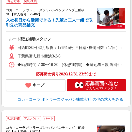
習志野市
契約社員
コカ・コーラ ボトラーズジャパンベンディング＿船橋
SC【求人番号：79482】
入社初日から活躍できる！先輩と二人一組で取
引先の商品補充
別
ルート配送補助スタッフ
未
企
日給9120円 ◎月収例：176415円 ＊日給×稼働日数（17日）＋残業手
千葉県習志野市茜浜3-2-6
◆勤務時間 7:30〜16:30 （休憩1時間） ◆週勤務日数 週4日 
応募締め切り2026/12/31 23:59まで
応募画面へ進む
キープ
かんたん3ステップ！
コカ・コーラ ボトラーズジャパン株式会社
の他の求人をみる
【
習志野市
アルバイト
パート
代
け
コカ・コーラ ボトラーズジャパンベンディング＿船橋
SC【求人番号：84572】