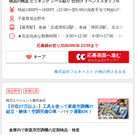
商品の検品 ピッキング シール貼り 仕分け イベントスタッフ等
友
リ
時給1400円〜1600円（22:00〜翌5:00の深夜手当で時給UP） 
～
千葉県習志野市
り
以
【最寄駅】 各線「京成津田沼駅」 各線「津田沼駅」 京成本線「
勤
車
★完全自由な勤務時間！ ・9:00〜12:00 ・9:00〜17:00 ・10
支
応募締め切り2026/09/30 23:59まで
応募画面へ進む
キープ
かんたん3ステップ！
株式会社フルキャスト
の他の求人をみる
習志野市
派遣社員
戦力エージェント株式会社
【月収27万以上♪】工具を使って家庭空調機の
組立・解体！空調完備◎車・バイク通勤OK！
業
男
倉庫内で家庭用空調機の定期検品・検査
履