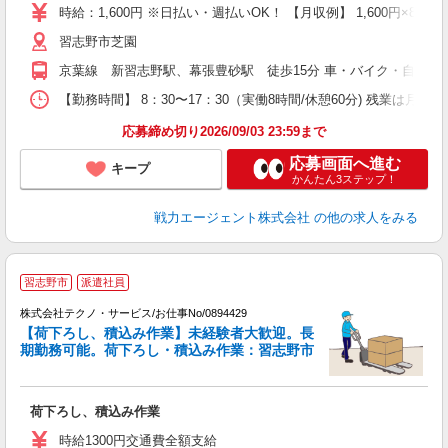
ブ
時給：1,600円 ※日払い・週払いOK！ 【月収例】 1,600円×8h×2
習志野市芝園
あ
京葉線 新習志野駅、幕張豊砂駅 徒歩15分 車・バイク・自転車通勤
【勤務時間】 8：30〜17：30（実働8時間/休憩60分) 残業は月10h
応募締め切り2026/09/03 23:59まで
応募画面へ進む
キープ
かんたん3ステップ！
戦力エージェント株式会社
の他の求人をみる
習志野市
派遣社員
株式会社テクノ・サービス/お仕事No/0894429
【荷下ろし、積込み作業】未経験者大歓迎。長
期勤務可能。荷下ろし・積込み作業：習志野市
グ
荷下ろし、積込み作業
履
週
時給1300円交通費全額支給