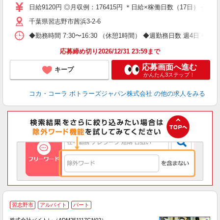
日給9120円 ◎月収例：176415円 ＊日給×稼働日数（17日）＋残業手
千葉県習志野市茜浜3-2-6
◆勤務時間 7:30〜16:30 （休憩1時間） ◆週勤務日数 週4日 
応募締め切り2026/12/31 23:59まで
応募画面へ進む
キープ
かんたん3ステップ！
コカ・コーラ ボトラーズジャパン株式会社
の他の求人をみる
習志野市
アルバイト
パート
株式会社バイトレ（ADM251117GN02）