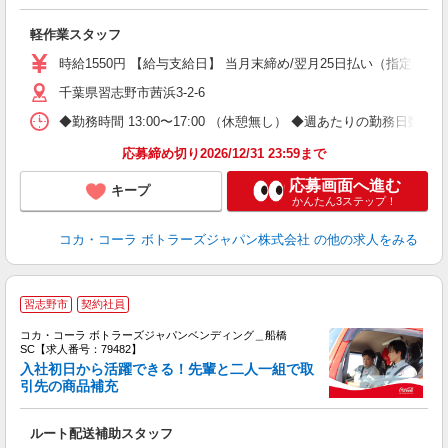
め
軽作業スタッフ
未
期
時給1550円 【給与支給日】 当月末締め/翌月25日払い（指定口座
千葉県習志野市茜浜3-2-6
◆勤務時間 13:00〜17:00 （休憩無し） ◆週あたりの勤務日数 
応募締め切り2026/12/31 23:59まで
応募画面へ進む
キープ
かんたん3ステップ！
コカ・コーラ ボトラーズジャパン株式会社
の他の求人をみる
習志野市
契約社員
コカ・コーラ ボトラーズジャパンベンディング＿船橋
SC【求人番号：79482】
入社初日から活躍できる！先輩と二人一組で取
慮
引先の商品補充
未
企
ルート配送補助スタッフ