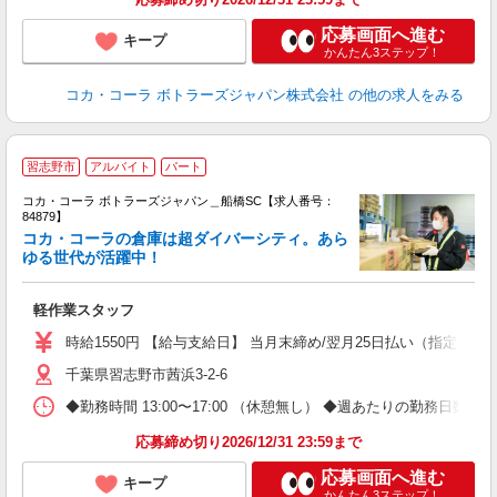
応募画面へ進む
キープ
かんたん3ステップ！
コカ・コーラ ボトラーズジャパン株式会社
の他の求人をみる
習志野市
アルバイト
パート
コカ・コーラ ボトラーズジャパン＿船橋SC【求人番号：
84879】
コカ・コーラの倉庫は超ダイバーシティ。あら
ゆる世代が活躍中！
で
軽作業スタッフ
未
期
時給1550円 【給与支給日】 当月末締め/翌月25日払い（指定口座
千葉県習志野市茜浜3-2-6
◆勤務時間 13:00〜17:00 （休憩無し） ◆週あたりの勤務日数 
応募締め切り2026/12/31 23:59まで
応募画面へ進む
キープ
かんたん3ステップ！