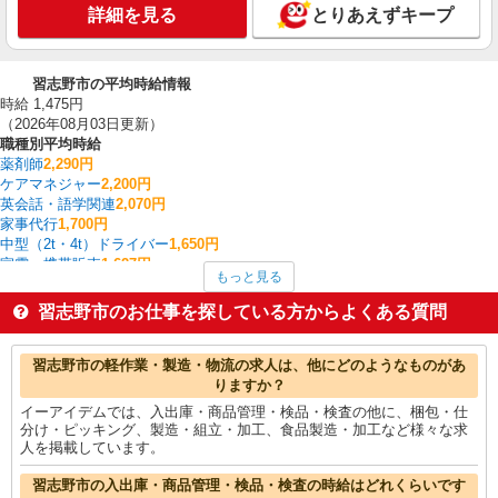
詳細を見る
とりあえずキープ
習志野市の平均時給情報
時給 1,475円
（2026年08月03日更新）
職種別平均時給
薬剤師
2,290円
ケアマネジャー
2,200円
英会話・語学関連
2,070円
家事代行
1,700円
中型（2t・4t）ドライバー
1,650円
家電・携帯販売
1,627円
もっと見る
看護師・保健師・看護助手・助産師
1,616円
経理・人事・労務・総務・法務
1,600円
習志野市のお仕事を探している方からよくある質問
医療事務・受付・クラーク
1,600円
製造・組立・加工
1,579円
習志野市の他の職種の平均時給を見る
習志野市の軽作業・製造・物流の求人は、他にどのようなものがあ
りますか？
イーアイデムでは、入出庫・商品管理・検品・検査の他に、梱包・仕
分け・ピッキング、製造・組立・加工、食品製造・加工など様々な求
人を掲載しています。
習志野市の入出庫・商品管理・検品・検査の時給はどれくらいです