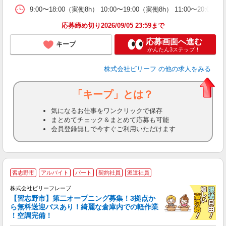
9:00〜18:00（実働8h） 10:00〜19:00（実働8h） 11:00〜20:
応募締め切り2026/09/05 23:59まで
応募画面へ進む
キープ
かんたん3ステップ！
株式会社ビリーフ
の他の求人をみる
「キープ」とは？
気になるお仕事をワンクリックで保存
まとめてチェック＆まとめて応募も可能
会員登録無しで今すぐご利用いただけます
習志野市
アルバイト
パート
契約社員
派遣社員
8
費
株式会社ビリーフレーブ
【習志野市】第二オープニング募集！3拠点か
待
ら無料送迎バスあり！綺麗な倉庫内での軽作業
入
！空調完備！
た