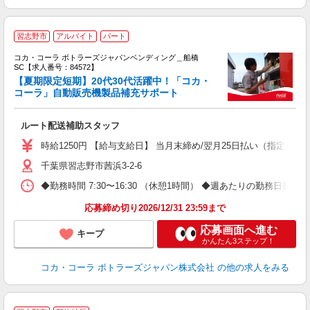
【
習志野市
アルバイト
パート
代
け
コカ・コーラ ボトラーズジャパンベンディング＿船橋
SC【求人番号：84572】
【夏期限定短期】20代30代活躍中！「コカ・
コーラ」自動販売機製品補充サポート
務
未
ルート配送補助スタッフ
内
時給1250円 【給与支給日】 当月末締め/翌月25日払い（指定口座
千葉県習志野市茜浜3-2-6
◆勤務時間 7:30〜16:30 （休憩1時間） ◆週あたりの勤務日数 
応募締め切り2026/12/31 23:59まで
応募画面へ進む
キープ
かんたん3ステップ！
コカ・コーラ ボトラーズジャパン株式会社
の他の求人をみる