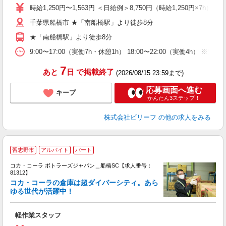
い
時給1,250円〜1,563円 ＜日給例＞8,750円（時給1,250円×7h） 
由
千葉県船橋市 ★「南船橋駅」より徒歩8分
自
★「南船橋駅」より徒歩8分
9:00〜17:00（実働7h・休憩1h） 18:00〜22:00（実働4h） 
7
あと
日
で掲載終了
(2026/08/15 23:59まで)
応募画面へ進む
キープ
かんたん3ステップ！
株式会社ビリーフ
の他の求人をみる
習志野市
アルバイト
パート
コカ・コーラ ボトラーズジャパン＿船橋SC【求人番号：
81312】
コカ・コーラの倉庫は超ダイバーシティ。あら
ゆる世代が活躍中！
め
軽作業スタッフ
未