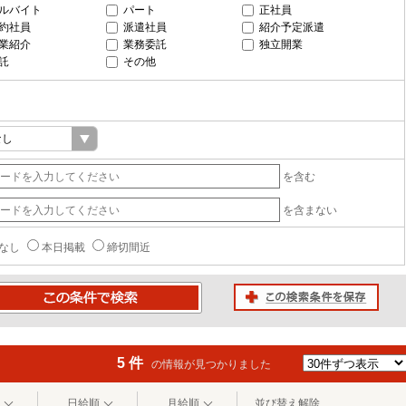
ルバイト
パート
正社員
約社員
派遣社員
紹介予定派遣
業紹介
業務委託
独立開業
託
その他
を含む
を含まない
なし
本日掲載
締切間近
この検索条件を保存
条件で検索
5 件
の情報が見つかりました
日給順
月給順
並び替え解除