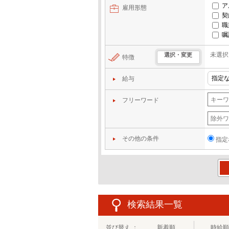
ア
雇用形態
契
職
嘱
未選択
選択・変更
特徴
給与
フリーワード
その他の条件
指定
この
検索結果一覧
並び替え ：
新着順
時給順