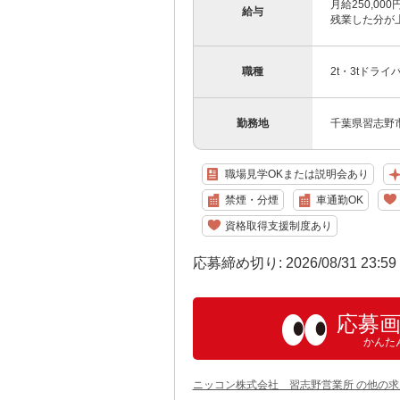
月給250,0
給与
残業した分が上
職種
2t・3tドライ
勤務地
千葉県習志野市
職場見学OKまたは説明会あり
禁煙・分煙
車通勤OK
資格取得支援制度あり
応募締め切り: 2026/08/31 23:5
応募
かんた
ニッコン株式会社 習志野営業所 の他の求