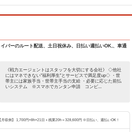
ドライバーのルート配送、土日祝休み、日払い週払いOK,、車通
《戦力エージェントはスタッフを大切にする会社》 ◇他社
にはマネできない”福利厚生”とサービスで満足度up◇ ・世
帯主には家族手当・世帯主手当の支給 ・必要に応じた前払
いシステム ※スマホでカンタン申請 コンビ...
 【月収例】 1,700円×8h×21日＋残業20h＝328,600円 ※日払い、週払いOK！