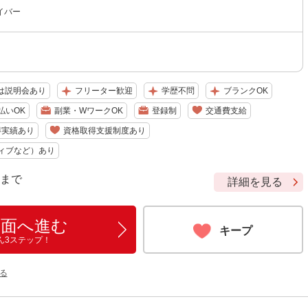
イバー
は説明会あり
フリーター歓迎
学歴不問
ブランクOK
払いOK
副業・WワークOK
登録制
交通費支給
得実績あり
資格取得支援制度あり
ィブなど）あり
9 まで
詳細を見る
画面へ進む
キープ
ん3ステップ！
る