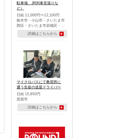
駐車場、JR列車見張りな
ど）
日給 11,000円〜12,100円
栃木市・小山市・さいたま市
西区・さいたま市岩槻区・久
喜市・蓮田市
詳細はこちらから
マイクロバスにて教習所に
通う生徒の送迎ドライバー
日給 15,850円
箕面市
詳細はこちらから