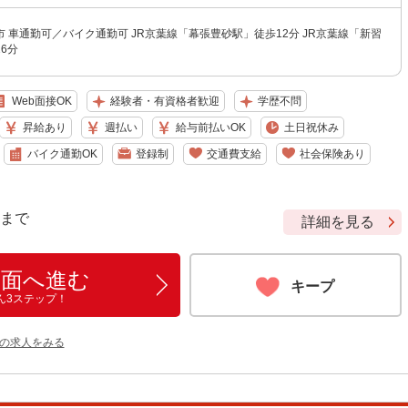
 車通勤可／バイク通勤可 JR京葉線「幕張豊砂駅」徒歩12分 JR京葉線「新習
6分
Web面接OK
経験者・有資格者歓迎
学歴不問
昇給あり
週払い
給与前払いOK
土日祝休み
バイク通勤OK
登録制
交通費支給
社会保険あり
9 まで
詳細を見る
画面へ進む
キープ
ん3ステップ！
他の求人をみる