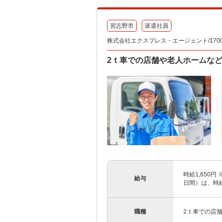
習志野市
派遣社員
株式会社エクスプレス・エージェント/1700
2ｔ車での店舗や老人ホームな
時給1,650
給与
日間）は、時給
職種
2ｔ車での店