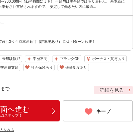
00円〜300,000円（勤務時間による） ※給与は歩合給ではありません。 基本給に
乗せされ支給されますので、 安定して働きたい方に最適...
バー
茜浜3-6-4 ◎車通勤可（駐車場あり） ◎U・Iターン歓迎！
未経験歓迎
学歴不問
ブランクOK
ボーナス・賞与あり
交通費支給
社会保険あり
研修制度あり
9 まで
詳細を見る
画面へ進む
キープ
ん3ステップ！
人をみる