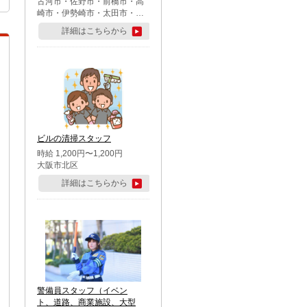
古河市・佐野市・前橋市・高
崎市・伊勢崎市・太田市・館
林市・藤岡市・大泉町・さい
詳細はこちらから
たま市北区・川越市・熊谷
市・行田市・秩父市・所沢
市・飯能市・東松山市・坂戸
市・鶴ケ島市・千葉市中央
区・市川市・松戸市・習志野
市・柏市・流山市・八千代
市・足立区・江戸川区・八王
子市・町田市
ビルの清掃スタッフ
時給 1,200円〜1,200円
大阪市北区
詳細はこちらから
警備員スタッフ（イベン
ト、道路、商業施設、大型