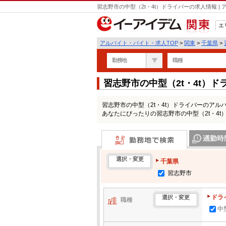
習志野市の中型（2t・4t）ドライバーの求人情報 
エ
関東
アルバイト・バイト・求人TOP
>
関東
>
千葉県
>
勤務地
職種
習志野市の中型（2t・4t）
習志野市の中型（2t・4t）ドライバーのア
あなたにぴったりの習志野市の中型（2t・4
勤務地で検索
通勤時間・区
選択・変更
千葉県
習志野市
ドラ
選択・変更
職種
中