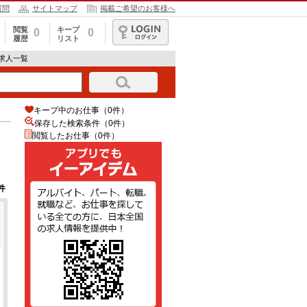
質問
サイトマップ
掲載ご希望のお客様へ
閲覧
キープ
0
0
履歴
リスト
ログイン
の求人一覧
キープ中のお仕事（0件）
保存した検索条件（
0
件）
閲覧したお仕事（0件）
件