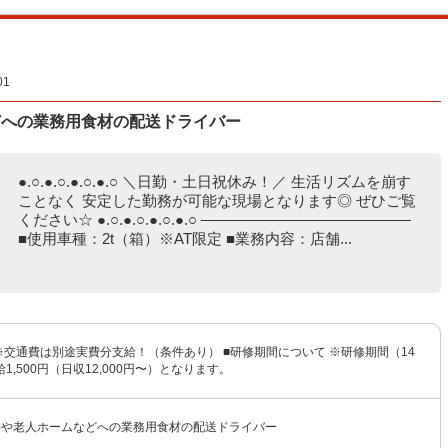
1
どへの業務用食材の配送ドライバー
●.○.●.○.●.○.●.○ ＼日勤・土日祝休み！／ 生活リズムを崩す
ことなく 安定した勤務が可能な現場となります◎ ぜひご覧
ください☆ ●.○.●.○.●.○.●.○ ――――――――――――――
■使用車種：2t（箱）※AT限定 ■業務内容：店舗...
円 ※交通費は別途実費分支給！（条件あり） ■研修期間について ※研修期間（14
1,500円（日収12,000円〜）となります。
舗や老人ホームなどへの業務用食材の配送ドライバー