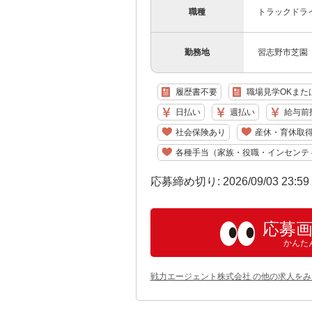
職種
トラックドラ
勤務地
習志野市芝園
履歴書不要
職場見学OKまた
日払い
週払い
給与前
社会保険あり
産休・育休取
各種手当（家族・役職・インセンテ
応募締め切り: 2026/09/03 23:5
応募
かんた
戦力エージェント株式会社 の他の求人をみ