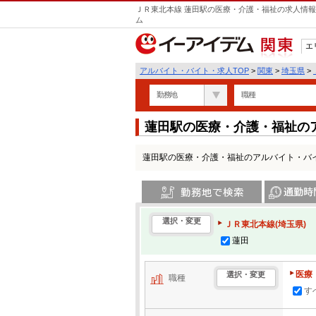
ＪＲ東北本線 蓮田駅の医療・介護・福祉の求人情報
ム
エ
関東
アルバイト・バイト・求人TOP
>
関東
>
埼玉県
>
勤務地
職種
蓮田駅の医療・介護・福祉の
蓮田駅の医療・介護・福祉のアルバイト・バ
勤務地で検索
通勤時間・区
選択・変更
ＪＲ東北本線(埼玉県)
蓮田
医療
選択・変更
職種
す