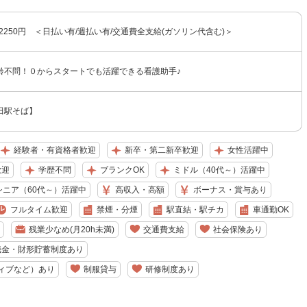
〜2250円 ＜日払い有/週払い有/交通費全支給(ガソリン代含む)＞
齢不問！０からスタートでも活躍できる看護助手♪
田駅そば】
経験者・有資格者歓迎
新卒・第二新卒歓迎
女性活躍中
歓迎
学歴不問
ブランクOK
ミドル（40代～）活躍中
シニア（60代～）活躍中
高収入・高額
ボーナス・賞与あり
フルタイム歓迎
禁煙・分煙
駅直結・駅チカ
車通勤OK
残業少なめ(月20h未満)
交通費支給
社会保険あり
職金・財形貯蓄制度あり
ィブなど）あり
制服貸与
研修制度あり