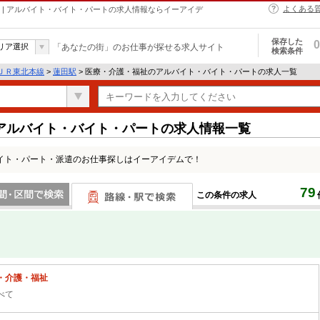
よくある
 | アルバイト・バイト・パートの求人情報ならイーアイデ
保存した
0
リア選択
「あなたの街」のお仕事が探せる求人サイト
検索条件
ＪＲ東北本線
>
蓮田駅
> 医療・介護・福祉のアルバイト・バイト・パートの求人一覧
アルバイト・バイト・パートの求人情報一覧
イト・パート・派遣のお仕事探しはイーアイデムで！
79
この条件の求人
間で検索
路線・駅・駅で検索
・介護・福祉
べて