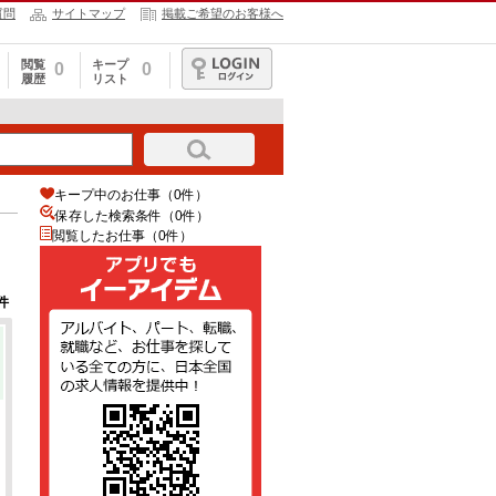
質問
サイトマップ
掲載ご希望のお客様へ
閲覧
キープ
0
0
履歴
リスト
ログイン
キープ中のお仕事（0件）
保存した検索条件（
0
件）
閲覧したお仕事（0件）
件