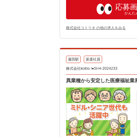
応募
かんた
株式会社コトリオ の他の求人をみる
蓮田駅
派遣社員
株式会社kotrio /●SI-H-2024233
異業種から安定した医療福祉業界