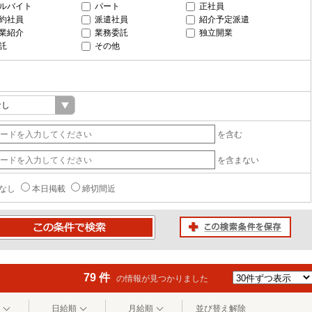
ルバイト
パート
正社員
約社員
派遣社員
紹介予定派遣
業紹介
業務委託
独立開業
託
その他
を含む
を含まない
なし
本日掲載
締切間近
この検索条件を保存
条件で検索
79 件
の情報が見つかりました
日給順
月給順
並び替え解除