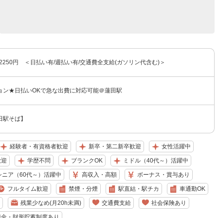
〜2250円 ＜日払い有/週払い有/交通費全支給(ガソリン代含む)＞
ョン★日払いOKで急な出費に対応可能＠蓮田駅
田駅そば】
経験者・有資格者歓迎
新卒・第二新卒歓迎
女性活躍中
歓迎
学歴不問
ブランクOK
ミドル（40代～）活躍中
シニア（60代～）活躍中
高収入・高額
ボーナス・賞与あり
フルタイム歓迎
禁煙・分煙
駅直結・駅チカ
車通勤OK
残業少なめ(月20h未満)
交通費支給
社会保険あり
職金・財形貯蓄制度あり