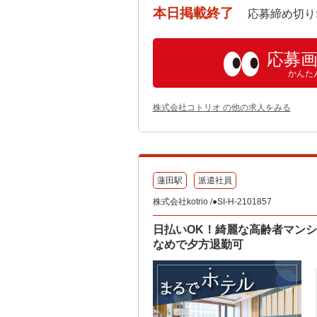
本日掲載終了
応募締め切り: 202
応募
かんた
株式会社コトリオ の他の求人をみる
蓮田駅
派遣社員
株式会社kotrio /●SI-H-2101857
日払いOK！綺麗な高齢者マン
なめで夕方退勤可