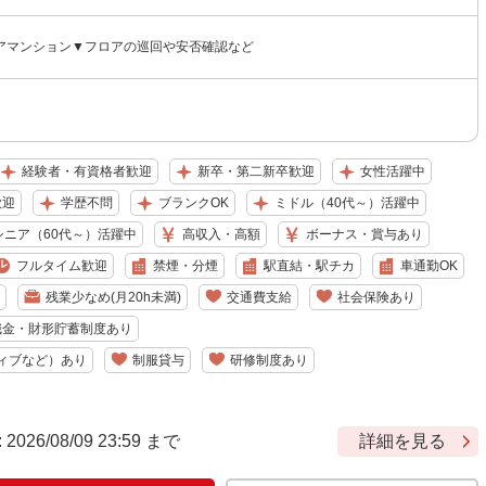
アマンション▼フロアの巡回や安否確認など
経験者・有資格者歓迎
新卒・第二新卒歓迎
女性活躍中
歓迎
学歴不問
ブランクOK
ミドル（40代～）活躍中
シニア（60代～）活躍中
高収入・高額
ボーナス・賞与あり
フルタイム歓迎
禁煙・分煙
駅直結・駅チカ
車通勤OK
残業少なめ(月20h未満)
交通費支給
社会保険あり
職金・財形貯蓄制度あり
ィブなど）あり
制服貸与
研修制度あり
6/08/09 23:59 まで
詳細を見る