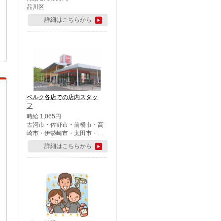
品川区
詳細はこちらから
ベルク各店での店内スタッ
フ
時給 1,065円
古河市・佐野市・前橋市・高
崎市・伊勢崎市・太田市・館
林市・藤岡市・大泉町・さい
詳細はこちらから
たま市北区・川越市・熊谷
市・行田市・秩父市・所沢
市・飯能市・東松山市・坂戸
市・鶴ケ島市・千葉市中央
区・市川市・松戸市・習志野
市・柏市・流山市・八千代
市・足立区・江戸川区・八王
子市・町田市