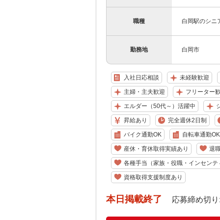
職種
白岡駅のシニ
勤務地
白岡市
入社日応相談
未経験歓迎
主婦・主夫歓迎
フリーター
エルダー（50代～）活躍中
昇給あり
完全週休2日制
バイク通勤OK
自転車通勤OK
産休・育休取得実績あり
退
各種手当（家族・役職・インセンテ
資格取得支援制度あり
本日掲載終了
応募締め切り: 202