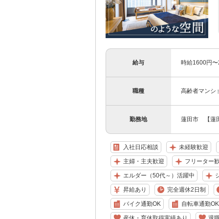
給与
時給1600円
職種
高齢者マンシ
勤務地
蓮田市 【蓮
入社日応相談
未経験歓迎
主婦・主夫歓迎
フリーター
エルダー（50代～）活躍中
昇給あり
完全週休2日制
バイク通勤OK
自転車通勤OK
産休・育休取得実績あり
退