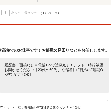
3
次へ >
最後へ>>
( 1 / 3ページ )
サ高住でのお仕事です！お部屋の見回りなどをお任せします。
履歴書・面接なし⇒電話1本で登録完了！シフト・時給希望
お聞かせください【20代〜60代まで活躍中♪#日払い#短期O
K#ワガママOK】
〜2250円 ＜日払い有/週払い有/交通費全支給(ガソリン代含む)＞