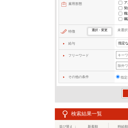
ア
雇用形態
契
職
嘱
未選択
選択・変更
特徴
給与
フリーワード
その他の条件
指定
この
検索結果一覧
並び替え ：
新着順
時給順