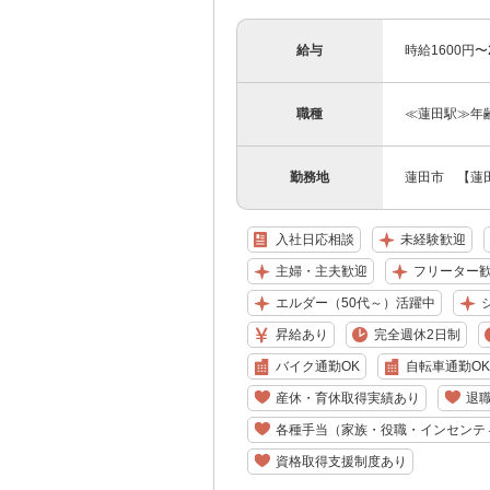
給与
時給1600円
職種
≪蓮田駅≫年
勤務地
蓮田市 【蓮
入社日応相談
未経験歓迎
主婦・主夫歓迎
フリーター
エルダー（50代～）活躍中
昇給あり
完全週休2日制
バイク通勤OK
自転車通勤OK
産休・育休取得実績あり
退
各種手当（家族・役職・インセンテ
資格取得支援制度あり