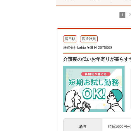
1
2
蓮田駅
派遣社員
株式会社kotrio /●SI-H-2075068
介護度の低いお年寄りが暮らす
給与
時給1600円