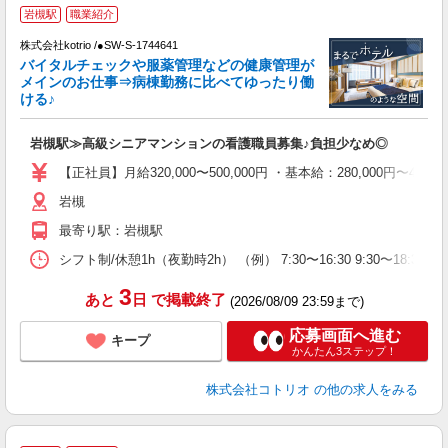
岩槻駅
職業紹介
き
株式会社kotrio /●SW-S-1744641
女
バイタルチェックや服薬管理などの健康管理が
ド
メインのお仕事⇒病棟勤務に比べてゆったり働
活
ける♪
ル
自
岩槻駅≫高級シニアマンションの看護職員募集♪負担少なめ◎
役
【正社員】月給320,000〜500,000円 ・基本給：280,000円〜
岩槻
最寄り駅：岩槻駅
シフト制/休憩1h（夜勤時2h） （例） 7:30〜16:30 9:30〜18:30
3
あと
日
で掲載終了
(2026/08/09 23:59まで)
応募画面へ進む
キープ
かんたん3ステップ！
株式会社コトリオ
の他の求人をみる