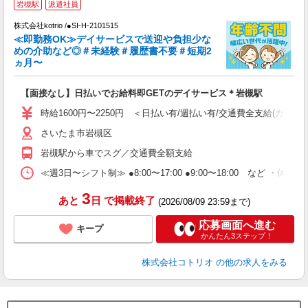
岩槻駅
派遣社員
株式会社kotrio /●SI-H-2101515
女
≪即勤務OK≫デイサービスで送迎や負担少な
ド
めの介助など◎＃未経験＃履歴書不要＃短期2
活
ヵ月〜
ル
自
【面接なし】日払いでお給料即GETのデイサービス＊岩槻駅
役
時給1600円〜2250円 ＜日払い有/週払い有/交通費全支給(ガソリ
さいたま市岩槻区
岩槻駅から車でスグ／交通費全額支給
≪週3日〜シフト制≫ ●8:00〜17:00 ●9:00〜18:00 など ・休憩1
3
あと
日
で掲載終了
(2026/08/09 23:59まで)
応募画面へ進む
キープ
かんたん3ステップ！
株式会社コトリオ
の他の求人をみる