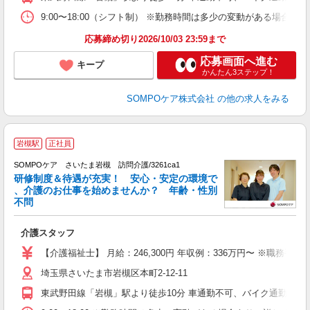
9:00〜18:00（シフト制） ※勤務時間は多少の変動がある場合あり
応募締め切り2026/10/03 23:59まで
応募画面へ進む
キープ
かんたん3ステップ！
SOMPOケア株式会社
の他の求人をみる
岩槻駅
正社員
SOMPOケア さいたま岩槻 訪問介護/3261ca1
研修制度＆待遇が充実！ 安心・安定の環境で
、介護のお仕事を始めませんか？ 年齢・性別
不問
い
介護スタッフ
経
業
【介護福祉士】 月給：246,300円 年収例：336万円〜 ※職
埼玉県さいたま市岩槻区本町2-12-11
東武野田線「岩槻」駅より徒歩10分 車通勤不可、バイク通勤応相