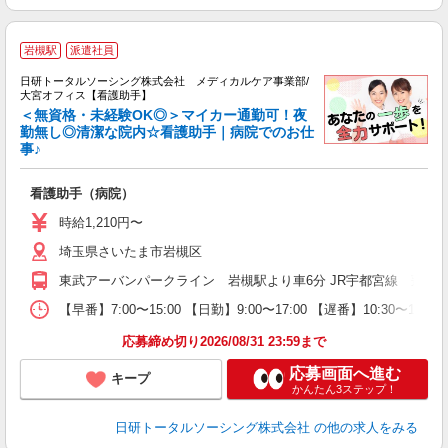
岩槻駅
派遣社員
ス
日研トータルソーシング株式会社 メディカルケア事業部/
入
大宮オフィス【看護助手】
未
＜無資格・未経験OK◎＞マイカー通勤可！夜
婦
勤無し◎清潔な院内☆看護助手｜病院でのお仕
事♪
～
あ
会
看護助手（病院）
時給1,210円〜
埼玉県さいたま市岩槻区
東武アーバンパークライン 岩槻駅より車6分 JR宇都宮線 蓮田駅
【早番】7:00〜15:00 【日勤】9:00〜17:00 【遅番】10:30〜18
応募締め切り2026/08/31 23:59まで
応募画面へ進む
キープ
かんたん3ステップ！
日研トータルソーシング株式会社
の他の求人をみる