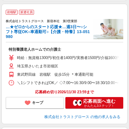
岩槻駅
派遣社員
株式会社トラストグロース 新宿本社 第3営業部
…★ゼロからのスタート応援★…週3日〜○シ
フト専従OK○車通勤可○【介護・特養】13-051
980
ル
特別養護老人ホームでの介護士
時給：無資格1300円/初任者1400円/実務者1500円/介福1600円
埼玉県さいたま市岩槻区
東武野田線 岩槻駅 徒歩15分 ＊車通勤可能
＼1シフトできればOK／ ◇7:00〜16:30/9:00〜18:30/10:00
応募締め切り2026/11/30 23:59まで
応募画面へ進む
キープ
かんたん3ステップ！
株式会社トラストグロース
の他の求人をみる