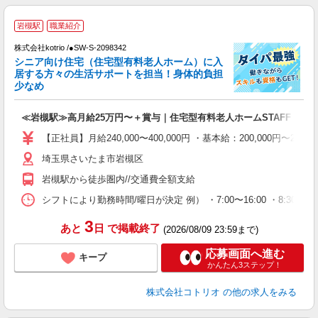
岩槻駅
職業紹介
要
株式会社kotrio /●SW-S-2098342
女
シニア向け住宅（住宅型有料老人ホーム）に入
ド
居する方々の生活サポートを担当！身体的負担
活
少なめ
ル
自
≪岩槻駅≫高月給25万円〜＋賞与｜住宅型有料老人ホームSTAFF
役
【正社員】月給240,000〜400,000円 ・基本給：200,000
埼玉県さいたま市岩槻区
岩槻駅から徒歩圏内//交通費全額支給
シフトにより勤務時間/曜日が決定 例） ・7:00〜16:00 ・8:30〜17:
3
あと
日
で掲載終了
(2026/08/09 23:59まで)
応募画面へ進む
キープ
かんたん3ステップ！
株式会社コトリオ
の他の求人をみる