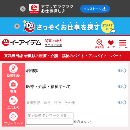
関東
の求人
▼エリア変更
東武野田線 岩槻駅の医療・介護・福祉のバイト・アルバイト・パート
の求人情報一覧
岩槻駅
選択
勤務地/駅
医療・介護・福祉すべて
選択
職種
雇用形態、給与、特徴、その他
選択
こだわり
を含まない
フリーワード