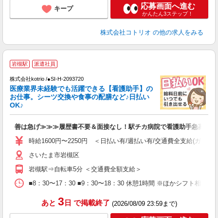
応募画面へ進む
キープ
かんたん3ステップ！
株式会社コトリオ
の他の求人をみる
岩槻駅
派遣社員
株式会社kotrio /●SI-H-2093720
女
医療業界未経験でも活躍できる【看護助手】の
ド
お仕事。シーツ交換や食事の配膳など♪日払い
活
OK♪
ル
自
善は急げ≫≫≫履歴書不要＆面接なし！駅チカ病院で看護助手急募
役
時給1600円〜2250円 ＜日払い有/週払い有/交通費全支給(ガソリ
さいたま市岩槻区
岩槻駅⇒自転車5分 ＜交通費全額支給＞
■8：30〜17：30 ■9：30〜18：30 休憩1時間 ※ほかシフト相談
3
あと
日
で掲載終了
(2026/08/09 23:59まで)