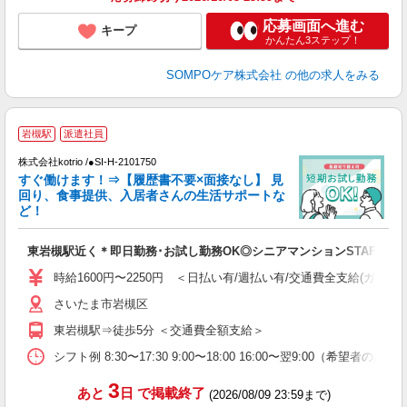
応募画面へ進む
キープ
かんたん3ステップ！
SOMPOケア株式会社
の他の求人をみる
岩槻駅
派遣社員
株式会社kotrio /●SI-H-2101750
女
すぐ働けます！⇒【履歴書不要×面接なし】 見
ド
回り、食事提供、入居者さんの生活サポートな
活
ど！
ル
自
東岩槻駅近く＊即日勤務･お試し勤務OK◎シニアマンションSTAFF
役
時給1600円〜2250円 ＜日払い有/週払い有/交通費全支給(ガソリ
さいたま市岩槻区
東岩槻駅⇒徒歩5分 ＜交通費全額支給＞
シフト例 8:30〜17:30 9:00〜18:00 16:00〜翌9:00（希望者の
3
あと
日
で掲載終了
(2026/08/09 23:59まで)