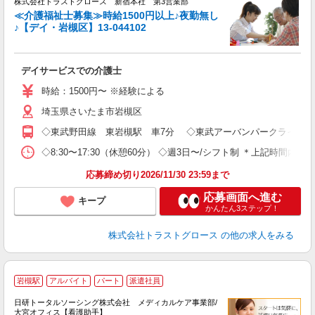
株式会社トラストグロース 新宿本社 第3営業部
≪介護福祉士募集≫時給1500円以上♪夜勤無し
♪【デイ・岩槻区】13-044102
気
デイサービスでの介護士
時給：1500円〜 ※経験による
埼玉県さいたま市岩槻区
◇東武野田線 東岩槻駅 車7分 ◇東武アーバンパークライン 岩
◇8:30〜17:30（休憩60分） ◇週3日〜/シフト制 ＊上記時間内
応募締め切り2026/11/30 23:59まで
応募画面へ進む
キープ
かんたん3ステップ！
株式会社トラストグロース
の他の求人をみる
岩槻駅
アルバイト
パート
派遣社員
日研トータルソーシング株式会社 メディカルケア事業部/
大宮オフィス【看護助手】