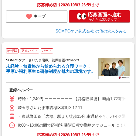
応募締め切り2026/10/03 23:59まで
応募画面へ進む
キープ
かんたん3ステップ！
SOMPOケア株式会社
の他の求人をみる
岩槻駅
アルバイト
パート
SOMPOケア さいたま岩槻 訪問介護/3261cc3
未経験・無資格から始められる介護ワーク！
手厚い福利厚生＆研修制度が魅力の環境です。
す
登録ヘルパー
未
h
時給：1,240円 ーーーーーーー 【資格取得後】 時給1,720円〜 
転
埼玉県さいたま市岩槻区本町2-12-11
制
・東武野田線「岩槻」駅より徒歩13分 車通勤不可、バイク通勤応
9:00〜18:00の間で応相談 受講日程や勤務スケジュールにより
応募締め切り2026/10/03 23:59まで