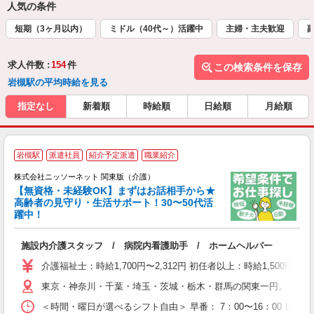
人気の条件
短期（3ヶ月以内）
ミドル（40代～）活躍中
主婦・主夫歓迎
求人件数 :
154
件
この検索条件を保存
岩槻駅の平均時給を見る
指定なし
新着順
時給順
日給順
月給順
≪
岩槻駅
派遣社員
紹介予定派遣
職業紹介
株式会社ニッソーネット 関東版（介護）
【無資格・未経験OK】まずはお話相手から★
高齢者の見守り・生活サポート！30〜50代活
ご
躍中！
取
入
施設内介護スタッフ / 病院内看護助手 / ホームヘルパー
ー
社
介護福祉士：時給1,700円〜2,312円 初任者以上：時給1,500円
東京・神奈川・千葉・埼玉・茨城・栃木・群馬の関東一円。 関東
＜時間・曜日が選べるシフト自由＞ 早番： 7：00〜16：00 日勤：