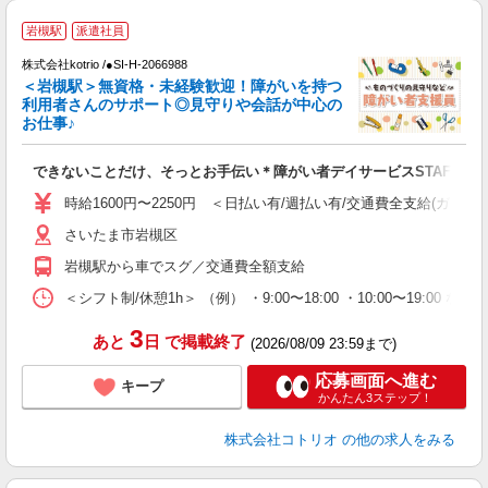
応
岩槻駅
派遣社員
代
株式会社kotrio /●SI-H-2066988
女
＜岩槻駅＞無資格・未経験歓迎！障がいを持つ
ド
利用者さんのサポート◎見守りや会話が中心の
活
お仕事♪
ル
自
できないことだけ、そっとお手伝い＊障がい者デイサービスSTAFF
役
時給1600円〜2250円 ＜日払い有/週払い有/交通費全支給(ガソリ
さいたま市岩槻区
岩槻駅から車でスグ／交通費全額支給
＜シフト制/休憩1h＞ （例） ・9:00〜18:00 ・10:00〜19:00 な
3
あと
日
で掲載終了
(2026/08/09 23:59まで)
応募画面へ進む
キープ
かんたん3ステップ！
株式会社コトリオ
の他の求人をみる