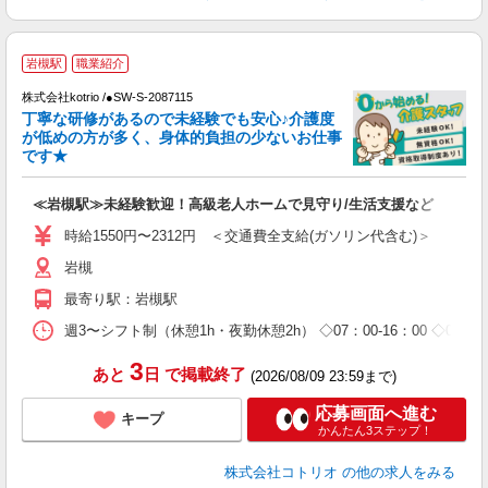
岩槻駅
職業紹介
≪
株式会社kotrio /●SW-S-2087115
女
丁寧な研修があるので未経験でも安心♪介護度
ド
が低めの方が多く、身体的負担の少ないお仕事
活
です★
ル
自
≪岩槻駅≫未経験歓迎！高級老人ホームで見守り/生活支援など
役
時給1550円〜2312円 ＜交通費全支給(ガソリン代含む)＞
岩槻
最寄り駅：岩槻駅
週3〜シフト制（休憩1h・夜勤休憩2h） ◇07：00-16：00 ◇08：30
3
あと
日
で掲載終了
(2026/08/09 23:59まで)
応募画面へ進む
キープ
かんたん3ステップ！
株式会社コトリオ
の他の求人をみる