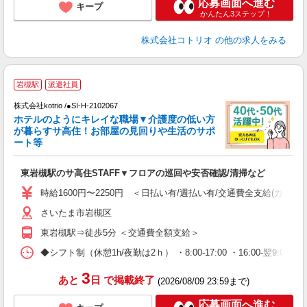
応募画面へ進む
キープ
かんたん3ステップ！
株式会社コトリオ
の他の求人をみる
岩槻駅
派遣社員
く
株式会社kotrio /●SI-H-2102067
女
ホテルのようにキレイな職場▼介護度の低い方
ド
が暮らすサ高住！お部屋の見回りや生活のサポ
活
ート等
ル
自
東岩槻駅のサ高住STAFF▼フロアの巡回や安否確認/清掃など
役
時給1600円〜2250円 ＜日払い有/週払い有/交通費全支給(ガソリ
さいたま市岩槻区
東岩槻駅⇒徒歩5分 ＜交通費全額支給＞
◆シフト制（休憩1h/夜勤は2ｈ） ・8:00-17:00 ・16:00-翌9:
3
あと
日
で掲載終了
(2026/08/09 23:59まで)
応募画面へ進む