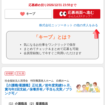
応募締め切り2026/12/31 23:59まで
応募画面へ進む
キープ
かんたん3ステップ！
株式会社ニッソーネット
の他の求人をみる
「キープ」とは？
気になるお仕事をワンクリックで保存
まとめてチェック＆まとめて応募も可能
会員登録無しで今すぐご利用いただけます
岩槻駅
正社員
社会福祉法人清澄会 特別養護老人ホーム 白鶴ホーム
【介護職/看護職】正社員／前年度実績5ヶ月、
お
賞与年2回支給／保養所有／手当も充実／ブラ
入
ンク可／
第
給
［1］介護職員 ［2］看護職員