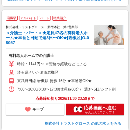
岩槻駅
アルバイト
パート
職業紹介
株式会社トラストグロース 新宿本社 第3営業部
＜介護士・パート＞★定員47名の有料老人ホ
ーム★早番と日勤で週3日〜OK★[岩槻区]O-0
に
8057
有料老人ホームでの介護士
時給：1141円〜 ※資格や経験などによる
埼玉県さいたま市岩槻区
東武野田線 岩槻駅 徒歩 15分 ★車通勤OK★
7:00〜16:00/8:30〜17:30(休憩各60分） 週3〜5日/シフト制
応募締め切り2026/11/30 23:59まで
応募画面へ進む
キープ
かんたん3ステップ！
株式会社トラストグロース
の他の求人をみる