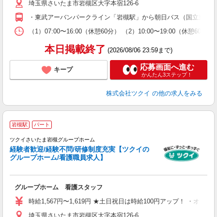
埼玉県さいたま市岩槻区大字本宿126-6
ー
O
・東武アーバンパークライン「岩槻駅」から朝日バス（国立東埼玉
な
（1）07:00〜16:00（休憩60分） （2）10:00〜19:00
髪
本日掲載終了
(2026/08/06 23:59まで)
応募画面へ進む
キープ
かんたん3ステップ！
株式会社ツクイ
の他の求人をみる
岩槻駅
パート
ツクイさいたま岩槻グループホーム
経験者歓迎/経験不問/研修制度充実【ツクイの
グループホーム/看護職員求人】
各
グループホーム 看護スタッフ
入
り
時給1,567円〜1,619円 ★土日祝日は時給100円アップ！ ・オン
リ
埼玉県さいたま市岩槻区大字本宿126-6
ー