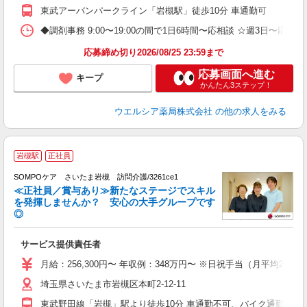
東武アーバンパークライン「岩槻駅」徒歩10分 車通勤可
◆調剤事務 9:00〜19:00の間で1日6時間〜応相談 ☆週3日〜
応募締め切り2026/08/25 23:59まで
応募画面へ進む
キープ
かんたん3ステップ！
ウエルシア薬局株式会社
の他の求人をみる
岩槻駅
正社員
SOMPOケア さいたま岩槻 訪問介護/3261ce1
≪正社員／賞与あり≫新たなステージでスキル
を発揮しませんか？ 安心の大手グループです
◎
ち
サービス提供責任者
未
分
月給：256,300円〜 年収例：348万円〜 ※日祝手当（月平均
社
埼玉県さいたま市岩槻区本町2-12-11
東武野田線「岩槻」駅より徒歩10分 車通勤不可、バイク通勤応相