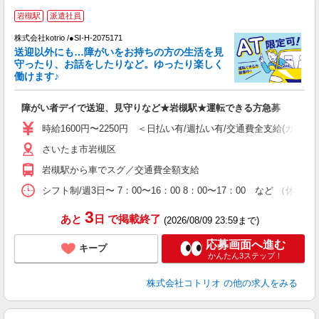
履
岩槻駅
派遣社員
株式会社kotrio /●SI-H-2075171
女
送迎以外にも…障がいをお持ちの方の生活を見
ド
守ったり、お話をしたりなど。ゆったり楽しく
活
働けます♪
ル
自
障がい者デイで送迎、見守りなど★岩槻駅★運転できる方急募
役
時給1600円〜2250円 ＜日払い有/週払い有/交通費全支給(ガソリ
さいたま市岩槻区
岩槻駅から車でスグ／交通費全額支給
シフト制/週3日〜 7：00〜16：00 8：00〜17：00 など （休
3
あと
日
で掲載終了
(2026/08/09 23:59まで)
応募画面へ進む
キープ
かんたん3ステップ！
株式会社コトリオ
の他の求人をみる