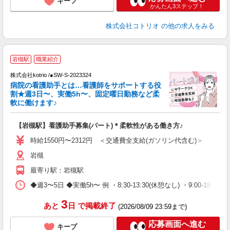
キープ
かんたん3ステップ！
株式会社コトリオ
の他の求人をみる
岩槻駅
職業紹介
株式会社kotrio /●SW-S-2023324
女
病院の看護助手とは…看護師をサポートする役
ド
割★週3日〜、実働5h〜、固定曜日勤務など柔
活
軟に働けます♪
ル
自
【岩槻駅】看護助手募集(パート)＊柔軟性がある働き方♪
役
時給1550円〜2312円 ＜交通費全支給(ガソリン代含む)＞
岩槻
最寄り駅：岩槻駅
◆週3〜5日 ◆実働5h〜 例 ・8:30-13:30(休憩なし) ・9:00-18:00(休憩
3
あと
日
で掲載終了
(2026/08/09 23:59まで)
応募画面へ進む
キープ