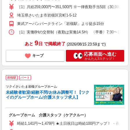
［1］月給259,000円〜351,500円 ※一律夜勤手当5回（30,
埼玉県さいたま市岩槻区宮町1-5-12
東武アーバンパークライン「岩槻駅」より徒歩15分
［1］実働8Hの交替制（夜勤は実働14.5H） 〈早番〉7:30〜17:00 〈中
9
あと
日
で掲載終了
(2026/08/15 23:59まで)
応募画面へ進む
キープ
かんたん3ステップ！
岩槻駅
パート
ツクイさいたま岩槻グループホーム
未経験者歓迎/経験不問/お休み調整可！【ツク
イのグループホーム/介護スタッフ求人】
各
グループホーム 介護スタッフ（ケアクルー）
入
り
時給1,141円〜1,479円 ★土日祝日は時給100円アップ！ ・夜勤
リ