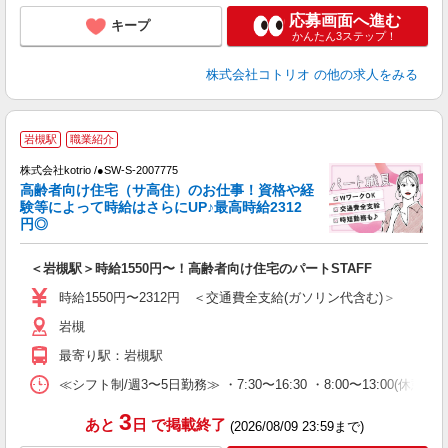
応募画面へ進む
キープ
かんたん3ステップ！
株式会社コトリオ
の他の求人をみる
2
岩槻駅
職業紹介
株式会社kotrio /●SW-S-2007775
女
高齢者向け住宅（サ高住）のお仕事！資格や経
ド
験等によって時給はさらにUP♪最高時給2312
活
円◎
ル
自
＜岩槻駅＞時給1550円〜！高齢者向け住宅のパートSTAFF
役
時給1550円〜2312円 ＜交通費全支給(ガソリン代含む)＞
岩槻
最寄り駅：岩槻駅
≪シフト制/週3〜5日勤務≫ ・7:30〜16:30 ・8:00〜13:00(休憩な
3
あと
日
で掲載終了
(2026/08/09 23:59まで)