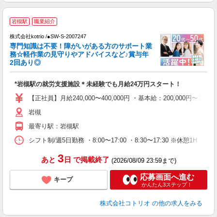
岩槻駅
職業紹介
株式会社kotrio /●SW-S-2007247
女
専門知識は不要！障がいがある方のサポート業
ド
務☆軽作業の見守りやアドバイスなど♪賞与年
活
2回あり◎
ル
自
*岩槻駅の就労支援施設＊未経験でも月給24万円スタート！
役
【正社員】月給240,000〜400,000円 ・基本給：200,000
岩槻
最寄り駅：岩槻駅
シフト制/週5日勤務 ・8:00〜17:00 ・8:30〜17:30 ※休憩1H
3
あと
日
で掲載終了
(2026/08/09 23:59まで)
応募画面へ進む
キープ
かんたん3ステップ！
株式会社コトリオ
の他の求人をみる