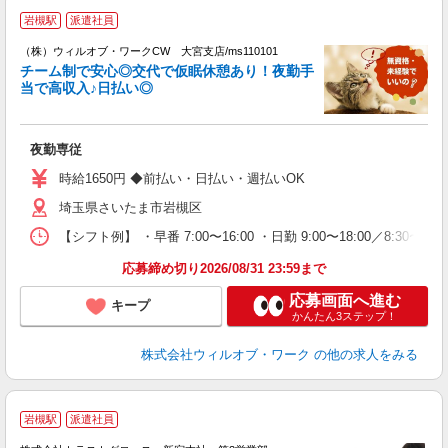
岩槻駅
派遣社員
（株）ウィルオブ・ワークCW 大宮支店/ms110101
チーム制で安心◎交代で仮眠休憩あり！夜勤手
当で高収入♪日払い◎
修
入
場
夜勤専従
第
ミ
時給1650円 ◆前払い・日払い・週払いOK
～
埼玉県さいたま市岩槻区
務
煙
【シフト例】 ・早番 7:00〜16:00 ・日勤 9:00〜18:00／8:
社
応募締め切り2026/08/31 23:59まで
応募画面へ進む
キープ
かんたん3ステップ！
株式会社ウィルオブ・ワーク
の他の求人をみる
岩槻駅
派遣社員