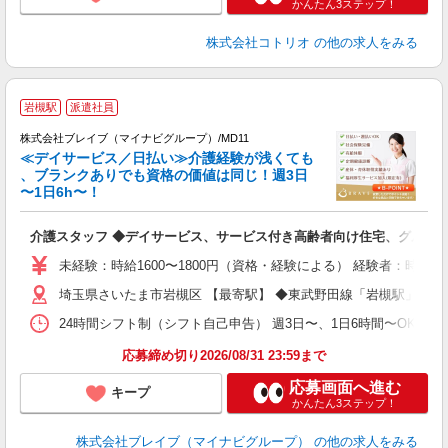
かんたん3ステップ！
株式会社コトリオ
の他の求人をみる
岩槻駅
派遣社員
株式会社ブレイブ（マイナビグループ）/MD11
≪デイサービス／日払い≫介護経験が浅くても
、ブランクありでも資格の価値は同じ！週3日
〜1日6h〜！
ト
介護スタッフ ◆デイサービス、サービス付き高齢者向け住宅、グルー
入
ー
未経験：時給1600〜1800円（資格・経験による） 経験者：時給1
代
埼玉県さいたま市岩槻区 【最寄駅】 ◆東武野田線「岩槻駅」 ◆
O
24時間シフト制（シフト自己申告） 週3日〜、1日6時間〜OK 【勤務
応募締め切り2026/08/31 23:59まで
応募画面へ進む
キープ
かんたん3ステップ！
株式会社ブレイブ（マイナビグループ）
の他の求人をみる