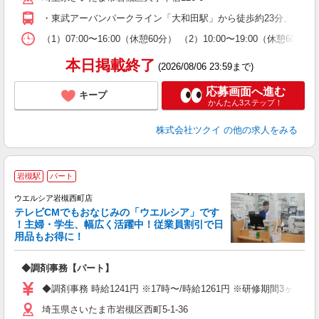
O
・東武アーバンパークライン「大和田駅」から徒歩約23分、車約6
な
（1）07:00〜16:00（休憩60分） （2）10:00〜19:00（休憩60
髪
本日掲載終了
(2026/08/06 23:59まで)
応募画面へ進む
キープ
かんたん3ステップ！
株式会社ツクイ
の他の求人をみる
岩槻駅
パート
ウエルシア岩槻西町店
テレビCMでもおなじみの「ウエルシア」です
！主婦・学生、幅広く活躍中！従業員割引で日
用品もお得に！
プ
◆調剤事務【パート】
ボ
の
◆調剤事務 時給1241円 ※17時〜/時給1261円 ※研修期間3ヶ
り
埼玉県さいたま市岩槻区西町5-1-36