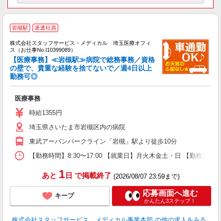
岩槻駅
派遣社員
方
を
株式会社スタッフサービス・メディカル 埼玉医療オフィ
み
ス（お仕事No.I10399089）
【医療事務】≪岩槻駅≫病院で総務事務／資格
の壁で、貴重な経験を捨てないで／週4日以上
勤務可◎
は
車
医療事務
時給1355円
埼玉県さいたま市岩槻区内の病院
東武アーバンパークライン「岩槻」駅より徒歩10分
【勤務時間】8:30〜17:00 【就業日】月火木金土・日 【勤務期間
1
あと
日
で掲載終了
(2026/08/07 23:59まで)
応募画面へ進む
キープ
かんたん3ステップ！
株式会社スタッフサービス メディカル事業本部
の他の求人をみる