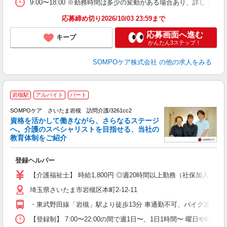
9:00〜18:00 ※勤務時間は多少の変動がある場合あり、詳しく
応募締め切り2026/10/03 23:59まで
応募画面へ進む
キープ
かんたん3ステップ！
SOMPOケア株式会社
の他の求人をみる
【
岩槻駅
アルバイト
パート
SOMPOケア さいたま岩槻 訪問介護/3261cc2
資格を活かして働きながら、さらなるステージ
へ。介護のスペシャリストを目指せる、当社の
教育体制をご紹介
ャ
登録ヘルパー
未
ル
【介護福祉士】 時給1,800円 ◎週20時間以上勤務（社保加入者）の場
躍
埼玉県さいたま市岩槻区本町2-12-11
O
O
・東武野田線「岩槻」駅より徒歩13分 車通勤不可、バイク通勤応
【登録制】 7:00〜22:00の間で週1日〜、1日1時間〜 曜日や