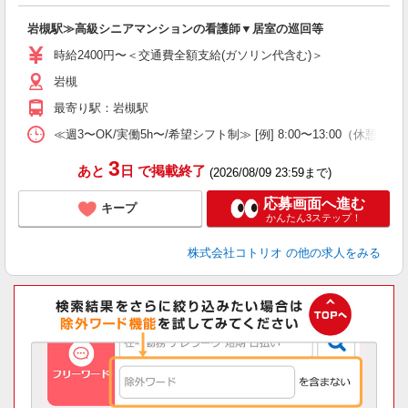
活
ル
岩槻駅≫高級シニアマンションの看護師▼居室の巡回等
自
時給2400円〜＜交通費全額支給(ガソリン代含む)＞
役
岩槻
最寄り駅：岩槻駅
≪週3〜OK/実働5h〜/希望シフト制≫ [例] 8:00〜13:00
3
あと
日
で掲載終了
(2026/08/09 23:59まで)
応募画面へ進む
キープ
かんたん3ステップ！
株式会社コトリオ
の他の求人をみる