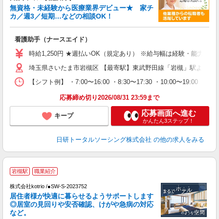
無資格・未経験から医療業界デビュー★ 家チ
カ／週3／短期…などの相談OK！
も
入
看護助手（ナースエイド）
未
婦
時給1,250円 ★週払いOK（規定あり） ※給与幅は経験・能力によ
～
埼玉県さいたま市岩槻区 【最寄駅】東武野田線「岩槻」駅よりバ
あ
日
【シフト例】 ・7:00〜16:00 ・8:30〜17:30 ・10:00
録
得
応募締め切り2026/08/31 23:59まで
応募画面へ進む
キープ
かんたん3ステップ！
日研トータルソーシング株式会社
の他の求人をみる
岩槻駅
職業紹介
株式会社kotrio /●SW-S-2023752
居住者様が快適に暮らせるようサポートします
女
◎居室の見回りや安否確認、けがや急病の対応
ド
など。