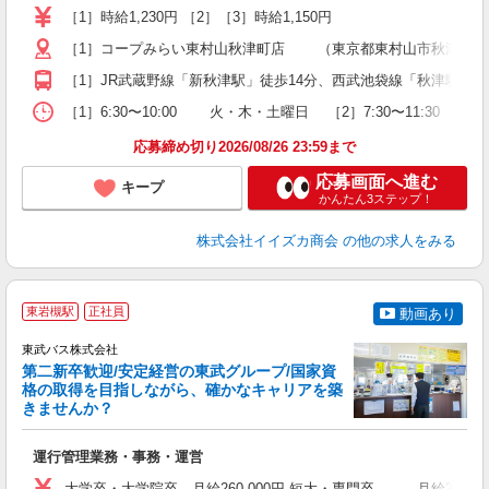
朝
［1］時給1,230円 ［2］［3］時給1,150円
［1］コープみらい東村山秋津町店 （東京都東村山市秋津町2-18
［1］JR武蔵野線「新秋津駅」徒歩14分、西武池袋線「秋津駅」徒歩
［1］6:30〜10:00 火・木・土曜日 ［2］7:30〜11:30 
応募締め切り2026/08/26 23:59まで
応募画面へ進む
キープ
かんたん3ステップ！
株式会社イイズカ商会
の他の求人をみる
東岩槻駅
正社員
動画あり
東武バス株式会社
第二新卒歓迎/安定経営の東武グループ/国家資
格の取得を目指しながら、確かなキャリアを築
きませんか？
き
運行管理業務・事務・運営
職
卒
大学卒・大学院卒 月給260,000円 短大・専門卒 月給240