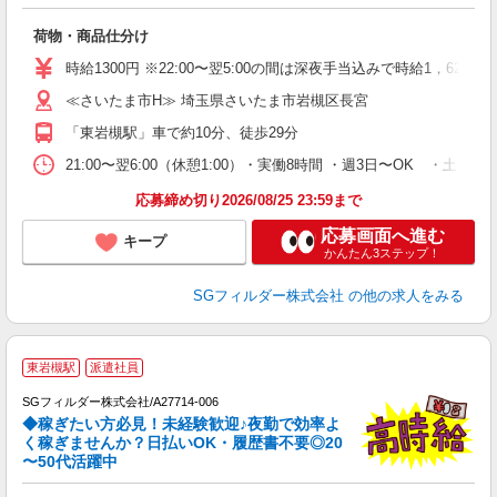
ル
荷物・商品仕分け
フ
シ
時給1300円 ※22:00〜翌5:00の間は深夜手当込みで時給1，625
イ
≪さいたま市H≫ 埼玉県さいたま市岩槻区長宮
「東岩槻駅」車で約10分、徒歩29分
21:00〜翌6:00（休憩1:00）・実働8時間 ・週3日〜OK ・
応募締め切り2026/08/25 23:59まで
応募画面へ進む
キープ
かんたん3ステップ！
SGフィルダー株式会社
の他の求人をみる
東岩槻駅
派遣社員
SGフィルダー株式会社/A27714-006
◆稼ぎたい方必見！未経験歓迎♪夜勤で効率よ
2
く稼ぎませんか？日払いOK・履歴書不要◎20
〜50代活躍中
ル