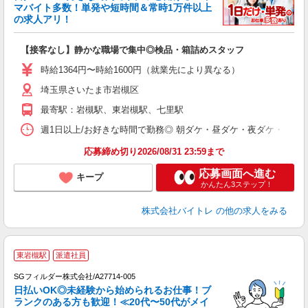
マバイト多数！単発や短時間＆常時1万件以上
☆
の求人アリ！
験
【接客なし】静かな職場で集中◎検品・箱詰めスタッフ
即
活
時給1364円〜時給1600円（就業先により異なる）
（
埼玉県さいたま市岩槻区
短
K
最寄駅：岩槻駅、東岩槻駅、七里駅
日
髪
週1日以上/お好きな時間で勤務◎ 朝ダケ・昼ダケ・夜ダケ・夜勤など、 ご自
応募締め切り2026/08/31 23:59まで
応募画面へ進む
キープ
かんたん3ステップ！
株式会社バイトレ
の他の求人をみる
東岩槻駅
派遣社員
SGフィルダー株式会社/A27714-005
日払いOK◎未経験から始められるお仕事！ブ
ランクのある方も歓迎！≪20代〜50代がメイ