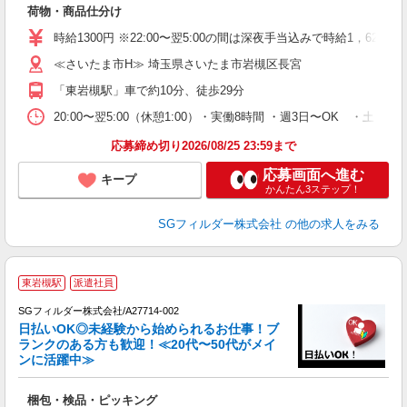
荷物・商品仕分け
フ
シ
時給1300円 ※22:00〜翌5:00の間は深夜手当込みで時給1，625
イ
≪さいたま市H≫ 埼玉県さいたま市岩槻区長宮
「東岩槻駅」車で約10分、徒歩29分
20:00〜翌5:00（休憩1:00）・実働8時間 ・週3日〜OK ・
応募締め切り2026/08/25 23:59まで
応募画面へ進む
キープ
かんたん3ステップ！
SGフィルダー株式会社
の他の求人をみる
東岩槻駅
派遣社員
SGフィルダー株式会社/A27714-002
日払いOK◎未経験から始められるお仕事！ブ
ランクのある方も歓迎！≪20代〜50代がメイ
ンに活躍中≫
遣
梱包・検品・ピッキング
フ