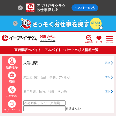
関東
の求人
▼エリア変更
東岩槻駅のバイト・アルバイト・パートの求人情報一覧
東岩槻駅
選択
勤務地/駅
未設定
例）食品、事務、アパレル
選択
職種
雇用形態、給与、特徴、その他
選択
こだわり
を含まない
フリーワード