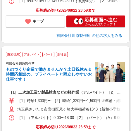
［1］9:00〜18:00／14:00〜23:00（休憩90分） ［2］9:00〜18:0
応募締め切り2026/08/22 23:59まで
応募画面へ進む
キープ
かんたん3ステップ！
有限会社川原製作所
の他の求人をみる
東岩槻駅
アルバイト
パート
正社員
有限会社川原製作所
ものづくり企業で働きませんか？土日祝休み＆
時間応相談の、プライベートと両立しやすいお
仕事です！
に
［1］二次加工及び製品検査などの軽作業（アルバイト） ［2］二次加
入
躍
［1］時給1,300円〜 ［2］時給1,320円〜1,500円 ※年齢・経験
煙
埼玉県さいたま市岩槻区尾ヶ崎大字稲荷谷1343（新和小学校近く
保
［1］（アルバイト）9:00〜18:00 ［2］（パート）（A）9:00〜
応募締め切り2026/08/22 23:59まで