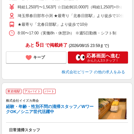
婦
時給1,250円〜1,563円 ☆日給例10,000円（時給1,250円×8h） 
～
埼玉県春日部市小渕 ★最寄り「北春日部駅」より徒歩で10分
完
自
★最寄り「北春日部駅」より徒歩で10分
8:00〜17:00（実働8h・休憩1h） ※週5日勤務・シフト制
5
あと
日
で掲載終了
(2026/08/15 23:59まで)
応募画面へ進む
キープ
かんたん3ステップ！
株式会社ビリーフ
の他の求人をみる
東岩槻駅
アルバイト
パート
株式会社イイズカ商会
経験・年齢・性別不問の清掃スタッフ／Wワー
クOK／シニア世代活躍中
し
日常清掃スタッフ
未