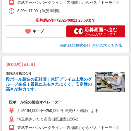
東武アーバンパークライン「岩槻駅」からバス「トーモク前」より
8:00〜17:00（休憩1時間）
応募締め切り2026/08/21 23:59まで
応募画面へ進む
キープ
かんたん3ステップ！
南彩紙器株式会社
の他の求人をみる
東岩槻駅
正社員
南彩紙器株式会社
段ボール製造の正社員！東証プライム上場のグ
ループ企業！景気に左右されにくく、安定性の
高さが魅力です。
夏
段ボール箱の製造オペレーター
入
ス
月給194,000円〜250,000円 ※資格・経験による
通
埼玉県さいたま市岩槻区鹿室1285-2
イ
東武アーバンパークライン「岩槻駅」からバス「トーモク前」より