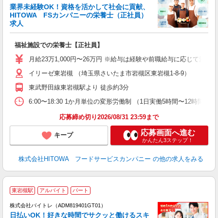
業界未経験OK！資格を活かして社会に貢献、
HITOWA FSカンパニーの栄養士（正社員）
う
求人
朝
e
福祉施設での栄養士【正社員】
迎
月給23万1,000円〜26万円 ※給与は経験や前職給与に応じて決定
ル
イリーゼ東岩槻 （埼玉県さいたま市岩槻区東岩槻1-8-9）
り
煙
東武野田線東岩槻駅より 徒歩約3分
食
6:00〜18:30 1か月単位の変形労働制 （1日実働5時間〜12時間） シフト例
応募締め切り2026/08/31 23:59まで
応募画面へ進む
キープ
かんたん3ステップ！
株式会社HITOWA フードサービスカンパニー
の他の求人をみる
東岩槻駅
アルバイト
パート
株式会社バイトレ（ADM819401GT01）
く
日払いOK！好きな時間でサクッと働けるスキ