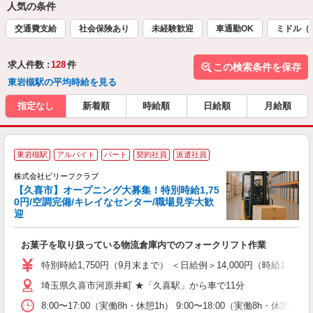
人気の条件
交通費支給
社会保険あり
未経験歓迎
車通勤OK
ミドル（
求人件数 :
128
件
この検索条件を保存
東岩槻駅の平均時給を見る
指定なし
新着順
時給順
日給順
月給順
東岩槻駅
アルバイト
パート
契約社員
派遣社員
給
株式会社ビリーフクラブ
【久喜市】オープニング大募集！特別時給1,75
お
0円/空調完備/キレイなセンター/職場見学大歓
迎
は
即
お菓子を取り扱っている物流倉庫内でのフォークリフト作業
未
性
特別時給1,750円（9月末まで） ＜日給例＞14,000円（時給1,750円
ル
埼玉県久喜市河原井町 ★「久喜駅」から車で11分
払
オ
8:00〜17:00（実働8h・休憩1h） 9:00〜18:00（実働8h
勤