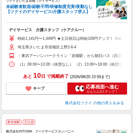
ツクイさいたま岩槻（デイサービス）
未経験者歓迎/経験不問/研修制度充実/夜勤なし
【ツクイのデイサービス/介護スタッフ求人】
各
デイサービス 介護スタッフ（ケアクルー）
入
り
時給1,141円〜1,449円 ★土日祝日は時給100円アップ！ ※給
リ
埼玉県さいたま市岩槻区上野2-6-4
ー
O
・東武アーバンパークライン「岩槻駅」から朝日バス（国立東埼玉
な
（1）08:00〜13:00（休憩なし） （2）13:00〜18:00（
髪
10
あと
日
で掲載終了
(2026/08/20 23:59まで)
応募画面へ進む
キープ
かんたん3ステップ！
株式会社ツクイ
の他の求人をみる
私
東岩槻駅
正社員
株式会社HITOWA フードサービスカンパニー