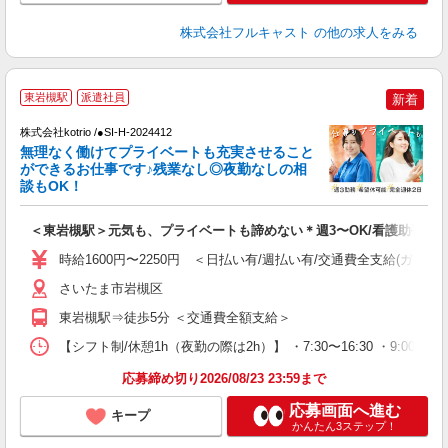
株式会社フルキャスト
の他の求人をみる
東岩槻駅
派遣社員
新着
日
株式会社kotrio /●SI-H-2024412
女
無理なく働けてプライベートも充実させること
ド
ができるお仕事です♪残業なし◎夜勤なしの相
活
談もOK！
ル
自
＜東岩槻駅＞元気も、プライベートも諦めない＊週3〜OK/看護助手
役
時給1600円〜2250円 ＜日払い有/週払い有/交通費全支給(ガソリ
さいたま市岩槻区
東岩槻駅⇒徒歩5分 ＜交通費全額支給＞
【シフト制/休憩1h（夜勤の際は2h）】 ・7:30〜16:30 ・9:00〜1
応募締め切り2026/08/23 23:59まで
応募画面へ進む
キープ
かんたん3ステップ！