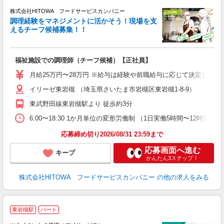
株式会社HITOWA フードサービスカンパニー
調理経験をマネジメントに活かそう！現場を支
えるチーフ候補募集！！
の
福祉施設での調理師（チーフ候補）【正社員】
朝
e
月給25万円〜28万円 ※給与は経験や前職給与に応じて決定します。
イリーゼ東岩槻 （埼玉県さいたま市岩槻区東岩槻1-8-9）
迎
ル
東武野田線東岩槻駅より 徒歩約3分
り
煙
6:00〜18:30 1か月単位の変形労働制 （1日実働5時間〜12時間） シフト例
食
応募締め切り2026/08/31 23:59まで
応募画面へ進む
キープ
かんたん3ステップ！
株式会社HITOWA フードサービスカンパニー
の他の求人をみる
東岩槻駅
パート