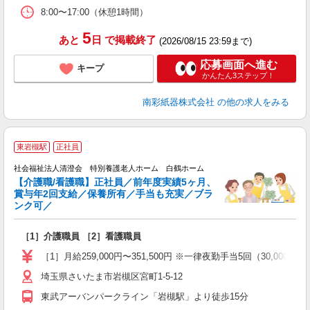
8:00〜17:00（休憩1時間）
5
あと
日
で掲載終了
(2026/08/15 23:59まで)
応募画面へ進む
キープ
かんたん3ステップ！
南彩紙器株式会社
の他の求人をみる
東岩槻駅
正社員
社会福祉法人清澄会 特別養護老人ホーム 白鶴ホーム
【介護職/看護職】正社員／前年度実績5ヶ月、
お
賞与年2回支給／保養所有／手当も充実／ブラ
入
ンク可／
第
給
［1］介護職員 ［2］看護職員
［1］月給259,000円〜351,500円 ※一律夜勤手当5回（30,
埼玉県さいたま市岩槻区宮町1-5-12
東武アーバンパークライン「岩槻駅」より徒歩15分