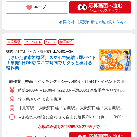
応募画面へ進む
キープ
かんたん3ステップ！
有限会社川原製作所
の他の求人をみる
東岩槻駅
アルバイト
パート
職業紹介
→
株式会社フルキャスト埼玉支社/EA0401F-3A
ホ
［さいたま市岩槻区］スマホで完結→即バイト
日
！単発1日OK◎スキマ時間でサクッと稼げる
E
軽作業
?
友
軽作業（検品・ピッキング・シール貼り・仕分け・イベントスタッフ 
リ
～
時給1400円〜1600円 ※22:00〜翌5:00は深夜手当ありで時給U
り
埼玉県さいたま市岩槻区
以
勤
【最寄駅】 東武野田線「岩槻駅」 東武野田線「東岩槻駅」
車
支
★あなたの都合に合わせて自由に選択OK！ （例） ・9:00〜12:00 ・9:0
応募締め切り2026/09/30 23:59まで
応募画面へ進む