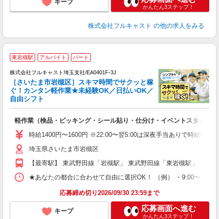
キープ
かんたん3ステップ！
株式会社フルキャスト
の他の求人をみる
東岩槻駅
アルバイト
パート
の
株式会社フルキャスト埼玉支社/EA0401F-3J
活
［さいたま市岩槻区］スキマ時間でサクッと稼
間
ぐ！カンタン軽作業★未経験OK／日払いOK／
る
自由シフト
払
? 
軽作業（検品・ピッキング・シール貼り・仕分け・イベントスタッフ 
友
リ
時給1400円〜1600円 ※22:00〜翌5:00は深夜手当ありで時給U
～
埼玉県さいたま市岩槻区
り
以
【最寄駅】 東武野田線「岩槻駅」 東武野田線「東岩槻駅」
勤
車
★あなたの都合に合わせて自由に選択OK！ （例） ・9:00〜12:00 ・9:0
支
応募締め切り2026/09/30 23:59まで
応募画面へ進む
キープ
かんたん3ステップ！