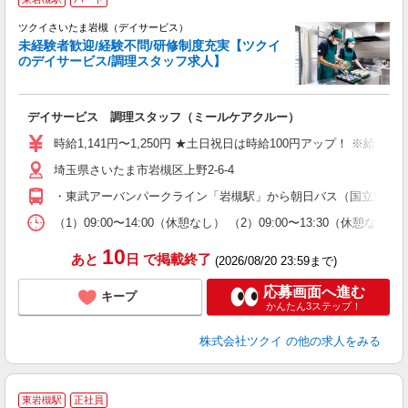
ツクイさいたま岩槻（デイサービス）
未経験者歓迎/経験不問/研修制度充実【ツクイ
のデイサービス/調理スタッフ求人】
各
デイサービス 調理スタッフ（ミールケアクルー）
入
り
時給1,141円〜1,250円 ★土日祝日は時給100円アップ！ ※給
リ
埼玉県さいたま市岩槻区上野2-6-4
ー
O
・東武アーバンパークライン「岩槻駅」から朝日バス（国立東埼玉
な
（1）09:00〜14:00（休憩なし） （2）09:00〜13:30
髪
10
あと
日
で掲載終了
(2026/08/20 23:59まで)
応募画面へ進む
キープ
かんたん3ステップ！
株式会社ツクイ
の他の求人をみる
東岩槻駅
正社員