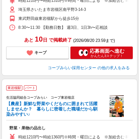
時給1210円〜時給1310円※時間・曜日による ※加給含む 時給12
埼玉県さいたま市岩槻区南平野3-14-3
東武野田線東岩槻駅から徒歩15分
8:30〜11:30 【勤務日数】 週3日、1日3h〜応相談
10
あと
日
で掲載終了
(2026/08/20 23:59まで)
応募画面へ進む
キープ
かんたん3ステップ！
コープみらい採用センター
の他の求人をみる
東岩槻駅
パート
生活協同組合コープみらい コープ東岩槻店
【農産】新鮮な野菜やくだものに囲まれて活躍
しませんか？ 暮らしに密着した職場だから馴
染みやすい♪
は
野菜・果物の品出し
未
ク
時給1210円〜時給1360円※時間・曜日による ※加給含む 時給121