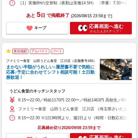
［1］実働8Hの交替制（夜勤は実働14.5H） 〈早番〉7:30〜17:00 〈中
5
あと
日
で掲載終了
(2026/08/15 23:59まで)
応募画面へ進む
キープ
かんたん3ステップ！
東岩槻駅
アルバイト
パート
★
ファミリー食堂 山田うどん食堂 江川店（店舗番号165）
まかない半額がうれしい♪履歴書不要で気軽に
応募♪予定に合わせてシフト相談可能！土日勤
務歓迎！
お
うどん食堂のキッチンスタッフ
未
以
8:15〜22:00／時給1170円 22:00〜／時給1463円 高校生／時
ファミリー食堂 山田うどん食堂 江川店 （埼玉県さいたま市岩槻区
8:15〜22:30 ※1日3時間より、週2日より（時間・日数応相談）
応募締め切り2026/09/08 23:59まで
応募画面へ進む