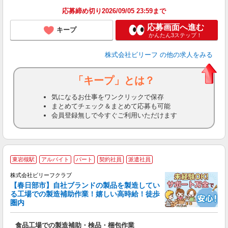
応募締め切り2026/09/05 23:59まで
応募画面へ進む
キープ
かんたん3ステップ！
株式会社ビリーフ
の他の求人をみる
「キープ」とは？
気になるお仕事をワンクリックで保存
まとめてチェック＆まとめて応募も可能
会員登録無しで今すぐご利用いただけます
東岩槻駅
アルバイト
パート
契約社員
派遣社員
株式会社ビリーフクラブ
し
【春日部市】自社ブランドの製品を製造してい
る工場での製造補助作業！嬉しい高時給！徒歩
圏内
軽
入
食品工場での製造補助・検品・梱包作業
験