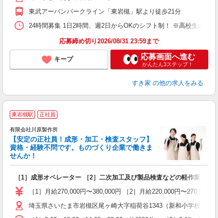
事
東武アーバンパークライン「東岩槻」駅より徒歩21分
24時間募集 1日2時間、週2日からOKのシフト制！ ※高校生のシ
応募締め切り2026/08/31 23:59まで
応募画面へ進む
キープ
かんたん3ステップ！
すき家
の他の求人をみる
東岩槻駅
正社員
有限会社川原製作所
【安定の正社員！成形・加工・検査スタッフ】
資格・経験不問です。ものづくり企業で働きま
せんか！
気
入
［1］成形オペレーター ［2］二次加工及び製品検査などの軽作業
問
O
［1］月給270,000円〜380,000円 ［2］月給220,000円〜270,
研
埼玉県さいたま市岩槻区尾ヶ崎大字稲荷谷1343（新和小学校近く