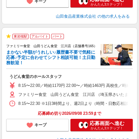
キープ
かんたん3ステップ！
山田食品産業株式会社
の他の求人をみる
東岩槻駅
アルバイト
パート
★
ファミリー食堂 山田うどん食堂 江川店（店舗番号165）
まかない半額がうれしい♪履歴書不要で気軽に
応募♪予定に合わせてシフト相談可能！土日勤
務歓迎！
お
うどん食堂のホールスタッフ
未
以
8:15〜22:00／時給1170円 22:00〜／時給1463円 高校生／時
ファミリー食堂 山田うどん食堂 江川店 （埼玉県さいたま市岩槻区
8:15〜22:30 ※1日3時間より、週2日より（時間・日数応相談）
応募締め切り2026/09/08 23:59まで
応募画面へ進む
キープ
かんたん3ステップ！