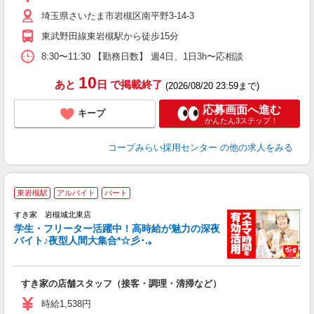
埼玉県さいたま市岩槻区南平野3-14-3
東武野田線東岩槻駅から徒歩15分
8:30〜11:30 【勤務日数】 週4日、1日3h〜応相談
10
あと
日
で掲載終了
(2026/08/20 23:59まで)
応募画面へ進む
キープ
かんたん3ステップ！
コープみらい採用センター
の他の求人をみる
東岩槻駅
アルバイト
パート
すき家 岩槻城北東店
学生・フリーター活躍中！高時給が魅力の深夜
バイト♪夜型人間大集合*☆彡･.｡
つ
すき家の店舗スタッフ（接客・調理・清掃など）
履
ミ
時給1,538円
～