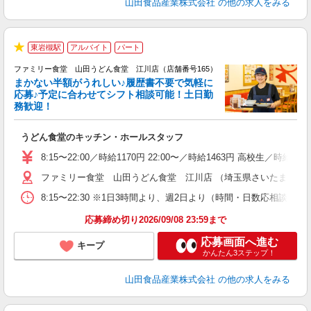
山田食品産業株式会社
の他の求人をみる
東岩槻駅
アルバイト
パート
★
ファミリー食堂 山田うどん食堂 江川店（店舗番号165）
まかない半額がうれしい♪履歴書不要で気軽に
応募♪予定に合わせてシフト相談可能！土日勤
務歓迎！
お
うどん食堂のキッチン・ホールスタッフ
未
以
8:15〜22:00／時給1170円 22:00〜／時給1463円 高校生／時
ファミリー食堂 山田うどん食堂 江川店 （埼玉県さいたま市岩槻区
8:15〜22:30 ※1日3時間より、週2日より（時間・日数応相談）
応募締め切り2026/09/08 23:59まで
応募画面へ進む
キープ
かんたん3ステップ！
山田食品産業株式会社
の他の求人をみる