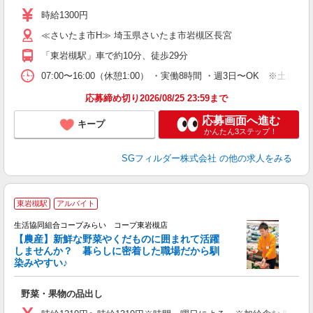
シ
時給1300円
勤
≪さいたま市H≫ 埼玉県さいたま市岩槻区長宮
「東岩槻駅」車で約10分、徒歩29分
07:00〜16:00（休憩1:00） ・実働8時間 ・週3日〜OK 
応募締め切り2026/08/25 23:59まで
応募画面へ進む
キープ
かんたん3ステップ！
SGフィルダー株式会社
の他の求人をみる
東岩槻駅
アルバイト
生活協同組合コープみらい コープ東岩槻店
【農産】新鮮な野菜やくだものに囲まれて活躍
しませんか？ 暮らしに密着した職場だから馴
染みやすい♪
は
野菜・果物の品出し
未
扶