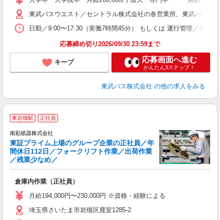
ボ
場
東武バスウエスト／セントラル株式会社の各営業所、東武バス日光株式会
勤
日勤／9:00〜17:30（実働7時間45分） もしくは 運行管理／
応募締め切り2026/09/30 23:59まで
典
応募画面へ進む
キープ
かんたん3ステップ！
東武バス株式会社
の他の求人をみる
東岩槻駅
正社員
南彩紙器株式会社
東証プライム上場のグループ企業の正社員／年
間休日112日／フォークリフト作業／出荷作業
／残業少なめ／
W
倉庫内作業（正社員）
入
ス
月給194,000円〜230,000円 ※資格・経験による
通
埼玉県さいたま市岩槻区鹿室1285-2
イ