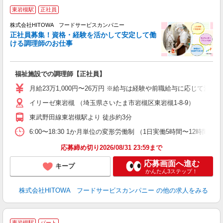
東岩槻駅
正社員
務
株式会社HITOWA フードサービスカンパニー
正社員募集！資格・経験を活かして安定して働
ける調理師のお仕事
食
の
福祉施設での調理師【正社員】
朝
e
月給23万1,000円〜26万円 ※給与は経験や前職給与に応じて決定
イリーゼ東岩槻 （埼玉県さいたま市岩槻区東岩槻1-8-9）
迎
ル
東武野田線東岩槻駅より 徒歩約3分
り
煙
6:00〜18:30 1か月単位の変形労働制 （1日実働5時間〜12時間） シフト例
食
応募締め切り2026/08/31 23:59まで
応募画面へ進む
キープ
かんたん3ステップ！
株式会社HITOWA フードサービスカンパニー
の他の求人をみる
東岩槻駅
パート