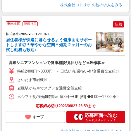
株式会社コトリオ
の他の求人をみる
東岩槻駅
派遣社員
新着
◎
株式会社kotrio /●SI-H-2101639
女
居住者様が快適に暮らせるよう健康面をサポー
ド
トします◎＊華やかな空間＊短期２ヶ月〜のお
活
試し勤務も歓迎♪
ル
自
高級シニアマンションで健康相談/見回りなど≪岩槻駅≫
役
時給2400円〜3000円 ＜日払い有/週払い有/交通費全支給(ガソリ
さいたま市岩槻区
岩槻駅から車でスグ／交通費全額支給
≪シフト制/実働8時間≫ 週3日〜OK [例] ◆8:00〜17:00
応募締め切り2026/08/23 23:59まで
応募画面へ進む
キープ
かんたん3ステップ！