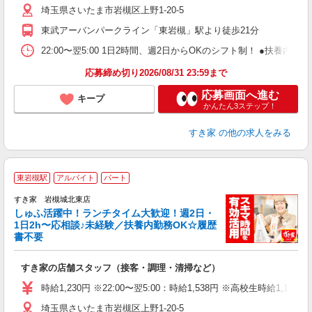
埼玉県さいたま市岩槻区上野1-20-5
勤
社
東武アーバンパークライン「東岩槻」駅より徒歩21分
22:00〜翌5:00 1日2時間、週2日からOKのシフト制！ ●扶養内勤務
応募締め切り2026/08/31 23:59まで
応募画面へ進む
キープ
かんたん3ステップ！
すき家
の他の求人をみる
≪
東岩槻駅
アルバイト
パート
すき家 岩槻城北東店
しゅふ活躍中！ランチタイム大歓迎！週2日・
安
1日2h〜応相談♪未経験／扶養内勤務OK☆履歴
書不要
の
すき家の店舗スタッフ（接客・調理・清掃など）
履
タ
時給1,230円 ※22:00〜翌5:00：時給1,538円 ※高校生時給1,150
（
埼玉県さいたま市岩槻区上野1-20-5
夜