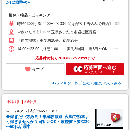
ンに活躍中≫
遣
梱包・検品・ピッキング
フ
シ
時給1300円 ※22:00〜23:00の間は深夜手当込みで時給1，625円
勤
≪さいたま市H≫ 埼玉県さいたま市岩槻区長宮
「東岩槻駅」車で約10分、徒歩29分
14:00〜23:00（休憩1:00） ・実働8時間 ・週3日〜OK 
応募締め切り2026/08/25 23:59まで
応募画面へ進む
キープ
かんたん3ステップ！
SGフィルダー株式会社
の他の求人をみる
東岩槻駅
派遣社員
SGフィルダー株式会社/A27714-007
◆稼ぎたい方必見！未経験歓迎♪夜勤で効率よ
2
く稼ぎませんか？日払いOK・履歴書不要◎20
〜50代活躍中