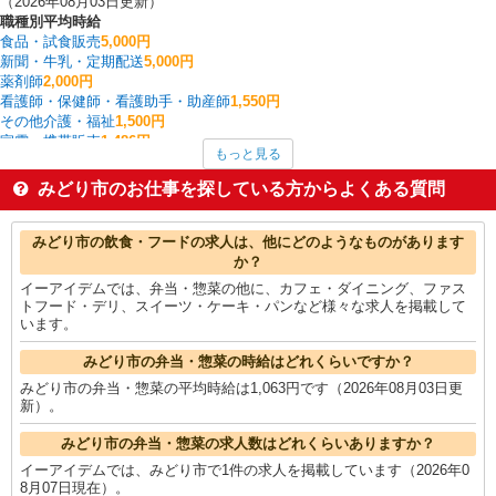
（2026年08月03日更新）
職種別平均時給
食品・試食販売
5,000円
新聞・牛乳・定期配送
5,000円
薬剤師
2,000円
看護師・保健師・看護助手・助産師
1,550円
その他介護・福祉
1,500円
家電・携帯販売
1,486円
もっと見る
介護職・ヘルパー
1,482円
製造・組立・加工
1,408円
みどり市のお仕事を探している方からよくある質問
金属加工
1,400円
保育士・保育補助
1,400円
みどり市の他の職種の平均時給を見る
みどり市の飲食・フードの求人は、他にどのようなものがあります
か？
イーアイデムでは、弁当・惣菜の他に、カフェ・ダイニング、ファス
トフード・デリ、スイーツ・ケーキ・パンなど様々な求人を掲載して
います。
みどり市の弁当・惣菜の時給はどれくらいですか？
みどり市の弁当・惣菜の平均時給は1,063円です（2026年08月03日更
新）。
みどり市の弁当・惣菜の求人数はどれくらいありますか？
イーアイデムでは、みどり市で1件の求人を掲載しています（2026年0
8月07日現在）。