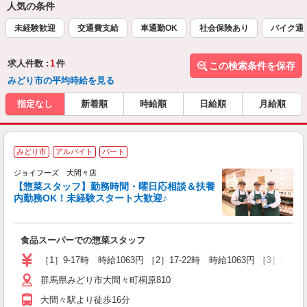
人気の条件
未経験歓迎
交通費支給
車通勤OK
社会保険あり
バイク通
求人件数 :
1
件
この検索条件を保存
みどり市の平均時給を見る
指定なし
新着順
時給順
日給順
月給順
みどり市
アルバイト
パート
ジョイフーズ 大間々店
【惣菜スタッフ】勤務時間・曜日応相談＆扶養
内勤務OK！未経験スタート大歓迎♪
親
未
食品スーパーでの惣菜スタッフ
支
躍
［1］9-17時 時給1063円 ［2］17-22時 時給1063円 ［3］22-
群馬県みどり市大間々町桐原810
大間々駅より徒歩16分