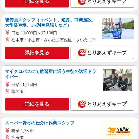
詳細を見る
とりあえずキープ
警備員スタッフ（イベント、道路、商業施設、
大型駐車場、JR列車見張りなど）
日給 11,000円〜12,100円
栃木市・小山市・さいたま市西区・さいたま市岩槻区・久喜市・蓮田
詳細を見る
とりあえずキープ
マイクロバスにて教習所に通う生徒の送迎ドラ
イバー
日給 15,850円
箕面市
詳細を見る
とりあえずキープ
スーパー資材の仕分け作業スタッフ
時給 1,350円
船橋市