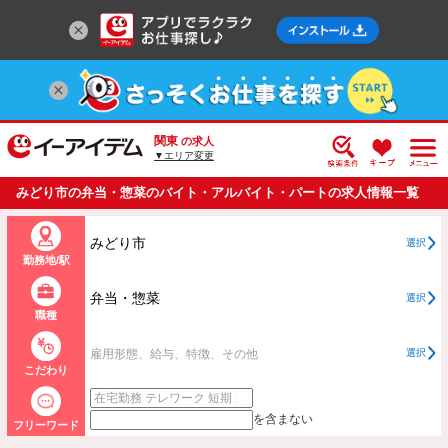
関東
の求人
▼エリア変更
みどり市の弁当・惣菜のバイト・アルバイト・パートの求人情報一覧
みどり市
選択
勤務地/駅
弁当・惣菜
選択
職種
雇用形態、給与、特徴、その他
選択
こだわり
を含まない
フリーワード