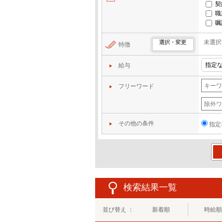
契
職
嘱
未選択
選択・変更
特徴
給与
フリーワード
その他の条件
指定
この
検索結果一覧
並び替え ：
新着順
時給順