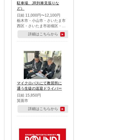
駐車場、JR列車見張りな
ど）
日給 11,000円〜12,100円
栃木市・小山市・さいたま市
西区・さいたま市岩槻区・久
喜市・蓮田市
詳細はこちらから
マイクロバスにて教習所に
通う生徒の送迎ドライバー
日給 15,850円
箕面市
詳細はこちらから