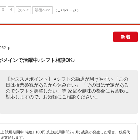
3
4
次へ >
最後へ>>
( 1 / 4ページ )
新着
62_p
がメインで活躍中♪シフト相談OK♪
【おススメポイント】 ●シフトの融通が利きやすい 「この
日は授業参観があるから休みたい」 「その日は予定がある
のでシフトを調整したい」等 家庭や趣味の都合にも柔軟に
対応しますので、お気軽にご相談ください...
円以上 試用期間中 時給1,100円以上(試用期間2ヶ月) 残業が発生した場合、残業代
別途支給します。