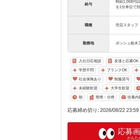
時給1,068
給与
を1分単位で
職種
売店スタッフ
勤務地
ボッシュ栃木工
入社日応相談
友達と応募OK
学歴不問
ブランクOK
社会保険あり
制服貸与
未経験歓迎
大学生歓迎
朝
禁煙・分煙
扶養内
応募締め切り: 2026/08/22 23:5
応募
かんた