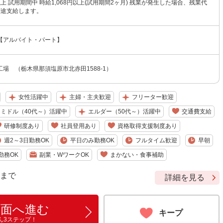
円以上 試用期間中 時給1,068円以上(試用期間2ヶ月) 残業が発生した場合、残業代
別途支給します。
【アルバイト・パート】
場 （栃木県那須塩原市北赤田1588-1）
女性活躍中
主婦・主夫歓迎
フリーター歓迎
ミドル（40代～）活躍中
エルダー（50代～）活躍中
交通費支給
研修制度あり
社員登用あり
資格取得支援制度あり
週2～3日勤務OK
平日のみ勤務OK
フルタイム歓迎
早朝
勤務OK
副業・WワークOK
まかない・食事補助
9 まで
詳細を見る
画面へ進む
キープ
ん3ステップ！