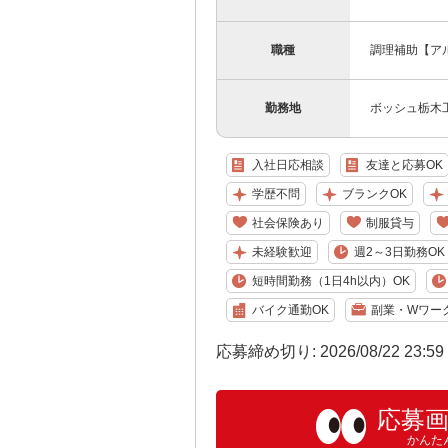
職種
調理補助【ア
勤務地
ボッシュ栃木工
入社日応相談
友達と応募OK
学歴不問
ブランクOK
社会保険あり
制服貸与
未経験歓迎
週2～3日勤務OK
短時間勤務（1日4h以内）OK
バイク通勤OK
副業・Wワー
応募締め切り: 2026/08/22 23:5
応募
かんた