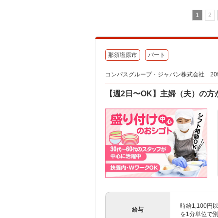
1
2
那須塩原市
パート
コンパスグループ・ジャパン株式会社 209
【週2日〜OK】主婦（夫）の方
時給1,100
給与
を1分単位で