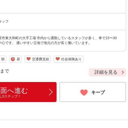
〜
タッフ
原市東大和町の大手工場 市内から通勤しているスタッフが多く、車で15〜30
中心です。 通いやすい立地で地元の方が長く働いています。
朝
昼
交通費支給
社会保険あり
9 まで
詳細を見る
画面へ進む
キープ
ん3ステップ！