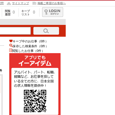
質問
サイトマップ
掲載ご希望のお客様へ
閲覧
キープ
0
0
履歴
リスト
ログイン
キープ中のお仕事（0件）
保存した検索条件（
0
件）
閲覧したお仕事（0件）
件