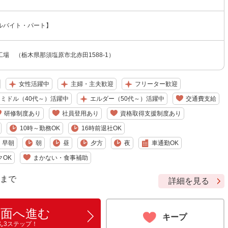
ルバイト・パート】
場 （栃木県那須塩原市北赤田1588-1）
女性活躍中
主婦・主夫歓迎
フリーター歓迎
ミドル（40代～）活躍中
エルダー（50代～）活躍中
交通費支給
研修制度あり
社員登用あり
資格取得支援制度あり
10時～勤務OK
16時前退社OK
早朝
朝
昼
夕方
夜
車通勤OK
クOK
まかない・食事補助
9 まで
詳細を見る
画面へ進む
キープ
ん3ステップ！