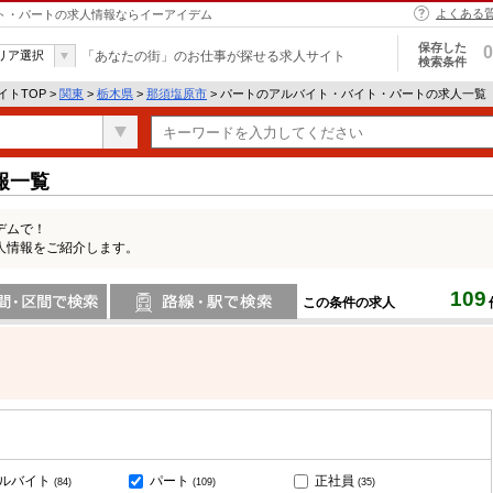
よくある
イト・パートの求人情報ならイーアイデム
保存した
0
リア選択
「あなたの街」のお仕事が探せる求人サイト
検索条件
トTOP >
関東
>
栃木県
>
那須塩原市
> パートのアルバイト・バイト・パートの求人一覧
報一覧
デムで！
人情報をご紹介します。
109
この条件の求人
間で検索
路線・駅・駅で検索
ルバイト
パート
正社員
(84)
(109)
(35)