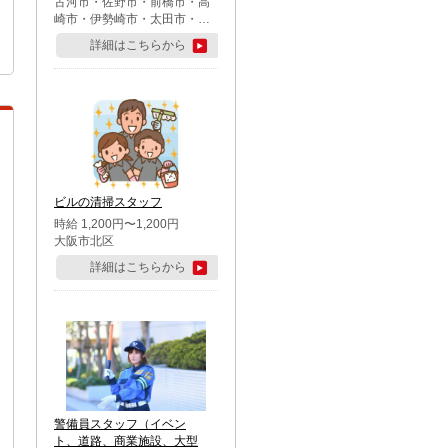
古河市・佐野市・前橋市・高
崎市・伊勢崎市・太田市・館
林市・藤岡市・大泉町・さい
詳細はこちらから
たま市北区・川越市・熊谷
市・行田市・秩父市・所沢
市・飯能市・東松山市・坂戸
市・鶴ケ島市・千葉市中央
区・市川市・松戸市・習志野
市・柏市・流山市・八千代
市・足立区・江戸川区・八王
子市・町田市
ビルの清掃スタッフ
時給 1,200円〜1,200円
大阪市北区
詳細はこちらから
警備員スタッフ（イベン
ト、道路、商業施設、大型