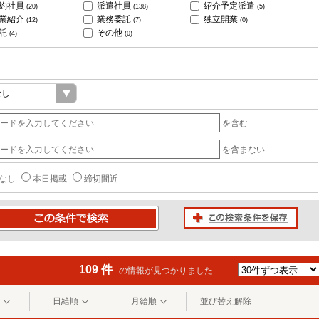
約社員
派遣社員
紹介予定派遣
(20)
(138)
(5)
業紹介
業務委託
独立開業
(12)
(7)
(0)
託
その他
(4)
(0)
を含む
を含まない
なし
本日掲載
締切間近
この検索条件を保存
条件で検索
109 件
の情報が見つかりました
日給順
月給順
並び替え解除