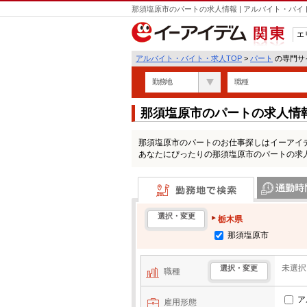
那須塩原市のパートの求人情報 | アルバイト・バ
エ
関東
アルバイト・バイト・求人TOP
>
パート
の専門サイ
勤務地
職種
那須塩原市のパートの求人情
那須塩原市のパートのお仕事探しはイーアイ
あなたにぴったりの那須塩原市のパートの求
勤務地で検索
通勤時間・区
選択・変更
栃木県
那須塩原市
未選択
選択・変更
職種
ア
雇用形態