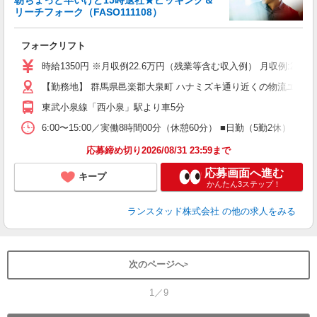
未
リーチフォーク（FASO111108）
フォークリフト
時給1350円 ※月収例22.6万円（残業等含む収入例） 月収例:22
【勤務地】 群馬県邑楽郡大泉町 ハナミズキ通り近くの物流エリアで
東武小泉線「西小泉」駅より車5分
6:00〜15:00／実働8時間00分（休憩60分） ■日勤（5勤2
応募締め切り2026/08/31 23:59まで
応募画面へ進む
キープ
かんたん3ステップ！
ランスタッド株式会社
の他の求人をみる
次のページへ
1／9