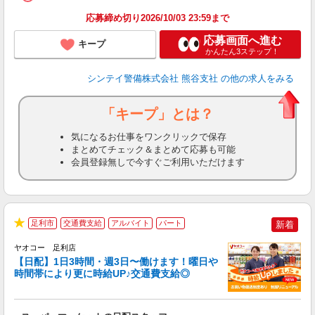
応募締め切り2026/10/03 23:59まで
応募画面へ進む
キープ
かんたん3ステップ！
シンテイ警備株式会社 熊谷支社
の他の求人をみる
「キープ」とは？
気になるお仕事をワンクリックで保存
まとめてチェック＆まとめて応募も可能
会員登録無しで今すぐご利用いただけます
足利市
交通費支給
アルバイト
パート
新着
★
ヤオコー 足利店
【日配】1日3時間・週3日〜働けます！曜日や
時間帯により更に時給UP♪交通費支給◎
ル