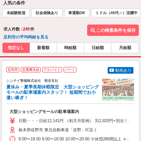
人気の条件
未経験歓迎
社会保険あり
車通勤OK
ミドル（40代～）活躍中
求人件数 :
249
件
この検索条件を保存
足利市の平均時給を見る
指定なし
新着順
時給順
日給順
月給順
足利市
交通費支給
アルバイト
パート
動画あり
シンテイ警備株式会社 熊谷支社
祝
夏休み・夏季長期休暇限定 大型ショッピング
万
モールの駐車場案内スタッフ！ 短期間でお小
実
遣い稼ぎ！
5
友
大型ショッピングモールの駐車場案内
ド
活
日勤・・・日給12,141円 （初月月収例） 312,820円+別途
や
支
栃木県佐野市 東北自動車道「佐野」IC近く
8:00〜18:00 9:00〜19:00 10:00〜20:00
度