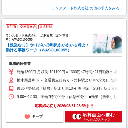
ランスタッド株式会社
の他の求人をみる
足利市
交通費支給
派遣社員
ランスタッド株式会社 足利支店（足利事業
所）/WASO106055
【残業なし】やりがい◎和気あいあい＆程よく
数
動ける事務ワーク（WASO106055）
土
事務的軽作業
時給1300円 月収例:191100円＝1300円×7時間×21日勤務の
栃木県足利市 ＜交通費支給あり＞館林駅より車で20分／無料駐車
東武伊勢崎線「福居」駅より車10分 両毛線「足利」駅より車15
9:00〜17:00／実働7時間00分（休憩60分） ■残業（残業な
応募締め切り2026/08/31 23:59まで
応募画面へ進む
キープ
かんたん3ステップ！