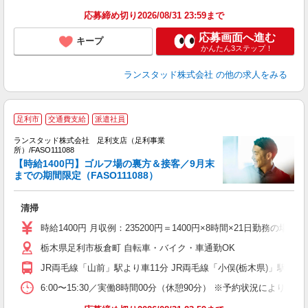
応募締め切り2026/08/31 23:59まで
応募画面へ進む
キープ
かんたん3ステップ！
ランスタッド株式会社
の他の求人をみる
足利市
交通費支給
派遣社員
ランスタッド株式会社 足利支店（足利事業
所）/FASO111088
員
【時給1400円】ゴルフ場の裏方＆接客／9月末
未
までの期間限定（FASO111088）
（
清掃
時給1400円 月収例：235200円＝1400円×8時間×21日勤務
栃木県足利市板倉町 自転車・バイク・車通勤OK
JR両毛線「山前」駅より車11分 JR両毛線「小俣(栃木県)」駅より
6:00〜15:30／実働8時間00分（休憩90分） ※予約状況に