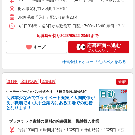
短
り
栃木県足利市大橋町1-2026-1
JR両毛線「足利」駅より徒歩23分
★1日3時間・週3日から勤務可 日配／7:00〜16:00 寿司／7:30〜
応募締め切り2026/08/22 23:59まで
応募画面へ進む
キープ
かんたん3ステップ！
株式会社ヤオコー
の他の求人をみる
足利市
交通費支給
派遣社員
新着
る
シーデーピージャパン株式会社 太田営業所/36A03101
＼残業少なめでプライベート充実／人間関係が
ら
良い職場です♪大手企業内にある工場での勤務
となります！
心
W
プラスチック素材の原料の粉袋運搬・機械投入作業
～
o
時給1300円 ※時間外時給：1625円 ※休出時給：1625円 ※深夜割
あ