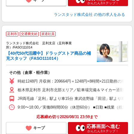
かんたん3ステップ！
ランスタッド株式会社
の他の求人をみる
足利市
交通費支給
派遣社員
ランスタッド株式会社 足利支店（足利事業
所）/FASO111014
利
【40代50代活躍中】ドラッグストア商品の補
数
充スタッフ（FASO111014）
未
その他（倉庫・軽作業）
時給1248円 月収例：209664円＝1248円×8時間×21日勤務
栃木県足利市 足利市北部エリア／駐車場完備＆マイカー通勤OK
JR両毛線「足利」駅より車15分 東武佐野線「田沼」駅より車20分
9:00〜18:00／実働8時間00分（休憩60分） ■日勤 ■残業
応募締め切り2026/08/31 23:59まで
応募画面へ進む
キープ
かんたん3ステップ！