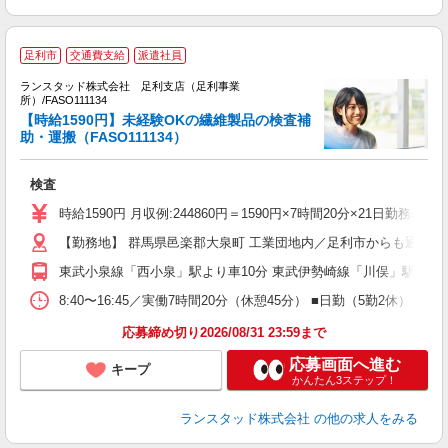
足利市
交通費支給
派遣社員
ランスタッド株式会社 足利支店（足利事業
場
所）/FASO111134
【時給1590円】未経験OKの繊維製品の検査補
人
助・運搬（FASO111134）
未
検査
時給1590円 月収例:244860円＝1590円×7時間20分×21
【勤務地】 群馬県邑楽郡大泉町 工業団地内／足利市からも通勤しや
東武小泉線「西小泉」駅より車10分 東武伊勢崎線「川俣」駅より車
8:40〜16:45／実働7時間20分（休憩45分） ■日勤（5勤
応募締め切り2026/08/31 23:59まで
応募画面へ進む
キープ
かんたん3ステップ！
ランスタッド株式会社
の他の求人をみる