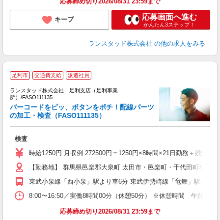
応募締め切り2026/08/31 23:59まで
応募画面へ進む
キープ
かんたん3ステップ！
ランスタッド株式会社
の他の求人をみる
足利市
交通費支給
派遣社員
ランスタッド株式会社 足利支店（足利事業
所）/FASO111135
式
バーコードをピッ、ボタンをポチ！配線パーツ
の加工・検査（FASO111135）
従
未
検査
時給1250円 月収例:272500円＝1250円×8時間×21日勤務
【勤務地】 群馬県邑楽郡大泉町 太田市・邑楽町・千代田町など、多
東武小泉線「西小泉」駅より車6分 東武伊勢崎線「竜舞」駅より車
8:00〜16:50／実働8時間00分（休憩50分） ※休憩時間 午
応募締め切り2026/08/31 23:59まで