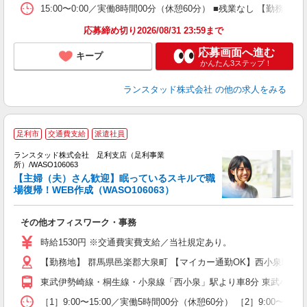
15:00〜0:00／実働8時間00分（休憩60分） ■残業なし 【
応募締め切り2026/08/31 23:59まで
応募画面へ進む
キープ
かんたん3ステップ！
ランスタッド株式会社
の他の求人をみる
足利市
交通費支給
派遣社員
ランスタッド株式会社 足利支店（足利事業
所）/WASO106063
【主婦（夫）さん歓迎】眠っているスキルで職
場復帰！WEB作成（WASO106063）
総
その他オフィスワーク・事務
高
時給1530円 ※交通費実費支給／当社規定あり。
【勤務地】 群馬県邑楽郡大泉町 【マイカー通勤OK】西小泉駅より車
東武伊勢崎線・桐生線・小泉線「西小泉」駅より車8分 東武小泉線
［1］9:00〜15:00／実働5時間00分（休憩60分） ［2］9:00