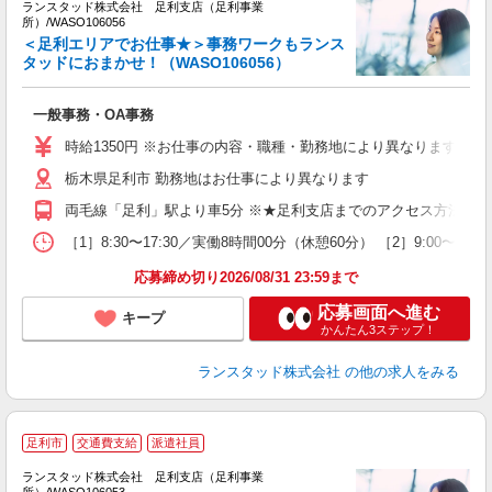
ランスタッド株式会社 足利支店（足利事業
所）/WASO106056
＜足利エリアでお仕事★＞事務ワークもランス
力
タッドにおまかせ！（WASO106056）
未
祝
一般事務・OA事務
時給1350円 ※お仕事の内容・職種・勤務地により異なります。 
栃木県足利市 勤務地はお仕事により異なります
両毛線「足利」駅より車5分 ※★足利支店までのアクセス方法に
［1］8:30〜17:30／実働8時間00分（休憩60分） ［2］9
応募締め切り2026/08/31 23:59まで
応募画面へ進む
キープ
かんたん3ステップ！
ランスタッド株式会社
の他の求人をみる
足利市
交通費支給
派遣社員
ランスタッド株式会社 足利支店（足利事業
所）/WASO106053