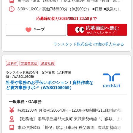
両毛線「富田（栃木県）」駅より車3分 両毛線「佐野」駅より車1
8:00〜16:00／実働7時間00分（休憩60分） ■日勤 ■残業な
応募締め切り2026/08/31 23:59まで
応募画面へ進む
キープ
かんたん3ステップ！
ランスタッド株式会社
の他の求人をみる
足利市
交通費支給
派遣社員
ランスタッド株式会社 足利支店（足利事業
所）/WASO106059
じ
社長や常務のお手伝いポジション！資料作成な
ど裏方事務サポ♪*（WASO106059）
内
一般事務・OA事務
未
祝
時給1230円 月収例:206640円＝1230円×8時間×21日勤務の
【勤務地】 群馬県邑楽郡大泉町 東武伊勢崎線「川俣駅」より車で約
東武伊勢崎線「川俣」駅より車5分 秩父鉄道、東武伊勢崎線「羽生