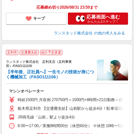
応募締め切り2026/08/31 23:59まで
応募画面へ進む
キープ
かんたん3ステップ！
ランスタッド株式会社
の他の求人をみる
足利市
交通費支給
紹介予定派遣
ランスタッド株式会社 足利支店（足利事業
所）/FASO111106
す
【半年後、正社員へ】一生モノの技術が身につ
く機械加工（FASO111106）
従
人
マシンオペレーター
高
時給1500円 月収例:270750円＝1500円×8時間×21日勤務
栃木県足利市 【交通費支給】山前駅から徒歩4分！駐車場完備で
JR両毛線「山前」駅より徒歩4分
8:00〜17:00／実働8時間00分（休憩60分） ※休憩:10時