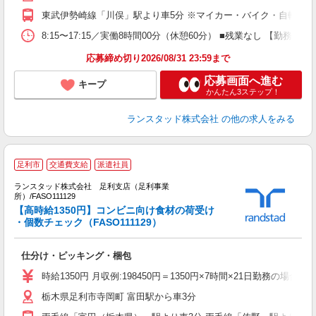
東武伊勢崎線「川俣」駅より車5分 ※マイカー・バイク・自転車通
8:15〜17:15／実働8時間00分（休憩60分） ■残業なし 【勤
応募締め切り2026/08/31 23:59まで
応募画面へ進む
キープ
かんたん3ステップ！
ランスタッド株式会社
の他の求人をみる
足利市
交通費支給
派遣社員
ランスタッド株式会社 足利支店（足利事業
て
所）/FASO111129
【高時給1350円】コンビニ向け食材の荷受け
製
・個数チェック（FASO111129）
＞
未
仕分け・ピッキング・梱包
時給1350円 月収例:198450円＝1350円×7時間×21日勤務
栃木県足利市寺岡町 富田駅から車3分