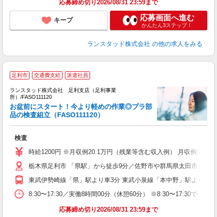
応募締め切り2026/08/31 23:59まで
応募画面へ進む
キープ
かんたん3ステップ！
ランスタッド株式会社
の他の求人をみる
足利市
交通費支給
派遣社員
ランスタッド株式会社 足利支店（足利事業
所）/FASO111120
お盆前にスタート！今より軽めの作業◎プラ部
数
品の検査組立（FASO111120）
＞
検査
時給1200円 ※月収例20.1万円（残業等含む収入例） 月収例:20
栃木県足利市 「県駅」から徒歩9分／佐野市や群馬県太田市から
東武伊勢崎線「県」駅より車3分 東武小泉線「本中野」駅より車8分
8:30〜17:30／実働8時間00分（休憩60分） ※8:30〜17
応募締め切り2026/08/31 23:59まで