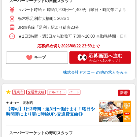
スーパーマーケットの日配スタッフ
未
ア
＜パート時給＞ 時給1,200円〜1,400円（曜日・時間帯による） 
短
り
栃木県足利市大橋町1-2026-1
JR両毛線「足利」駅より徒歩23分
★1日3時間・週3日から勤務可 7:00〜16:00 ※勤務時間
応募締め切り2026/08/22 23:59まで
応募画面へ進む
キープ
かんたん3ステップ！
株式会社ヤオコー
の他の求人をみる
足利市
交通費支給
アルバイト
パート
新着
★
ヤオコー 足利店
【寿司】1日3時間・週3日〜働けます！曜日や
時間帯により更に時給UP♪交通費支給◎
指
スーパーマーケットの寿司スタッフ
未