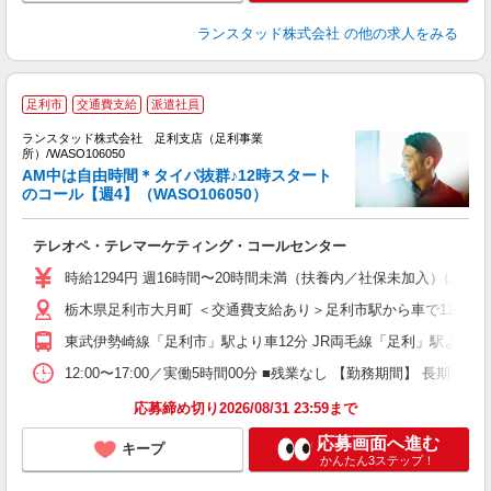
ランスタッド株式会社
の他の求人をみる
足利市
交通費支給
派遣社員
ランスタッド株式会社 足利支店（足利事業
所）/WASO106050
AM中は自由時間＊タイパ抜群♪12時スタート
のコール【週4】（WASO106050）
配
6
テレオペ・テレマーケティング・コールセンター
未
自
時給1294円 週16時間〜20時間未満（扶養内／社保未加入）に収
W
栃木県足利市大月町 ＜交通費支給あり＞足利市駅から車で12分／
東武伊勢崎線「足利市」駅より車12分 JR両毛線「足利」駅より車
12:00〜17:00／実働5時間00分 ■残業なし 【勤務期間】 長
応募締め切り2026/08/31 23:59まで
応募画面へ進む
キープ
かんたん3ステップ！