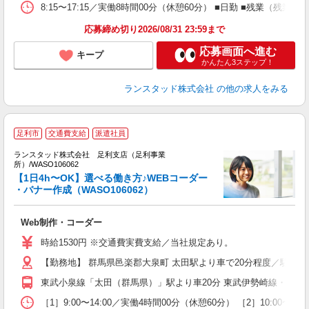
8:15〜17:15／実働8時間00分（休憩60分） ■日勤 ■残業（
応募締め切り2026/08/31 23:59まで
応募画面へ進む
キープ
かんたん3ステップ！
ランスタッド株式会社
の他の求人をみる
足利市
交通費支給
派遣社員
ネ
ランスタッド株式会社 足利支店（足利事業
所）/WASO106062
【1日4h〜OK】選べる働き方♪WEBコーダー
・バナー作成（WASO106062）
＞
Web制作・コーダー
ミ
日
時給1530円 ※交通費実費支給／当社規定あり。
【勤務地】 群馬県邑楽郡大泉町 太田駅より車で20分程度／駐車場完
東武小泉線「太田（群馬県）」駅より車20分 東武伊勢崎線・桐生
［1］9:00〜14:00／実働4時間00分（休憩60分） ［2］10:0