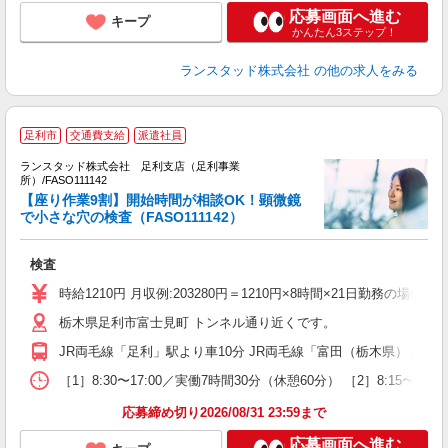
応募画面へ進む
キープ
かんたん3ステップ！
ランスタッド株式会社
の他の求人をみる
足利市
交通費支給
派遣社員
／
ランスタッド株式会社 足利支店（足利事業
代
所）/FASO111142
名
【座り作業9割】開始時間が相談OK！顕微鏡
超
で小さな穴の検査（FASO111142）
未
検査
時給1210円 月収例:203280円＝1210円×8時間×21日勤務
栃木県足利市富士見町 トンネル通り近くです。
JR両毛線「足利」駅より車10分 JR両毛線「富田（栃木県）」駅よ
［1］8:30〜17:00／実働7時間30分（休憩60分） ［2］8:1
応募締め切り2026/08/31 23:59まで
応募画面へ進む