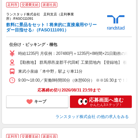
足利市
交通費支給
派遣社員
ランスタッド株式会社 足利支店（足利事業
所）/FASO111091
飲料に景品をセット！将来的に直接雇用やリー
る
ダー目指せる♪（FASO111091）
仕分け・ピッキング・梱包
時給1235円 月収例：207480円＝1235円×8時間×21日勤務
【勤務地】 群馬県邑楽郡千代田町 工業団地内 【登録地】 栃木県足
東武小泉線「本中野」駅より車11分
9:00〜18:00／実働8時間00分（休憩60分） ※※16:30
応募締め切り2026/08/31 23:59まで
応募画面へ進む
キープ
かんたん3ステップ！
ランスタッド株式会社
の他の求人をみる
足利市
交通費支給
派遣社員