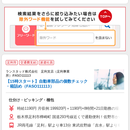
足利市
交通費支給
派遣社員
ランスタッド株式会社 足利支店（足利事業
所）/FASO111113
従
【15時スタート】自動車部品の個数チェック
層
・箱詰め（FASO111113）
ミ
仕分け・ピッキング・梱包
時給1190円 月収例:199920円＝1190円×8時間×21日勤務
栃木県足利市樺崎町 国道293号線近くで通勤便利！佐野市からも
JR両毛線「足利」駅より車13分 東武佐野線「吉水」駅より車17