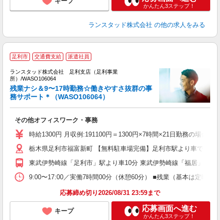
キープ
かんたん3ステップ！
ランスタッド株式会社
の他の求人をみる
足利市
交通費支給
派遣社員
0
ランスタッド株式会社 足利支店（足利事業
所）/WASO106064
1
残業ナシ＆9〜17時勤務☆働きやすさ抜群の事
務サポート＊（WASO106064）
で
その他オフィスワーク・事務
土
時給1300円 月収例:191100円＝1300円×7時間×21日勤務の
栃木県足利市福富新町 【無料駐車場完備】足利市駅より車で約10
東武伊勢崎線「足利市」駅より車10分 東武伊勢崎線「福居」駅よ
9:00〜17:00／実働7時間00分（休憩60分） ■残業（基本
応募締め切り2026/08/31 23:59まで
応募画面へ進む
キープ
かんたん3ステップ！