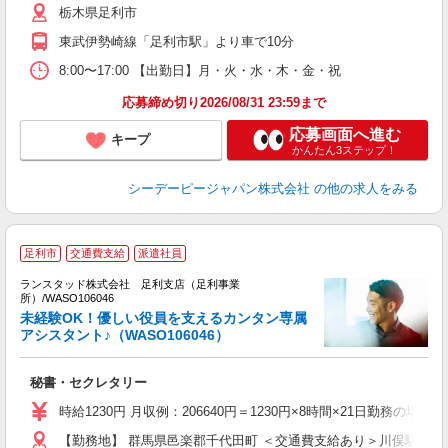
栃木県足利市
東武伊勢崎線「足利市駅」より車で10分
8:00〜17:00 【出勤日】月・火・水・木・金・祝
応募締め切り2026/08/31 23:59まで
応募画面へ進む
キープ
かんたん3ステップ！
シーデーピージャパン株式会社
の他の求人をみる
足利市
交通費支給
派遣社員
ランスタッド株式会社 足利支店（足利事業
所）/WASO106046
未経験OK！優しい役員を支えるカンタン専属
アシスタント♪（WASO106046）
＜
女
秘書・セクレタリー
未
祝
時給1230円 月収例：206640円＝1230円×8時間×21日勤務
【勤務地】 群馬県邑楽郡千代田町 ＜交通費支給あり＞川俣駅より車