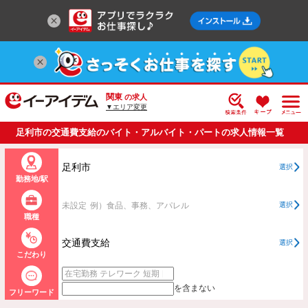
関東
の求人
▼エリア変更
足利市の交通費支給のバイト・アルバイト・パートの求人情報一覧
足利市
選択
勤務地/駅
未設定
例）食品、事務、アパレル
選択
職種
交通費支給
選択
こだわり
を含まない
フリーワード