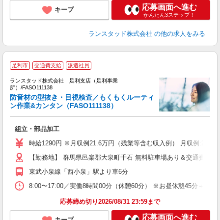
応募画面へ進む
キープ
かんたん3ステップ！
ランスタッド株式会社
の他の求人をみる
足利市
交通費支給
派遣社員
ランスタッド株式会社 足利支店（足利事業
材
所）/FASO111138
防音材の型抜き・目視検査／もくもくルーティ
造
ン作業&カンタン（FASO111138）
み
ミ
組立・部品加工
時給1290円 ※月収例21.6万円（残業等含む収入例） 月収例:21
【勤務地】 群馬県邑楽郡大泉町千石 無料駐車場あり＆交通費支給／
東武小泉線「西小泉」駅より車6分
8:00〜17:00／実働8時間00分（休憩60分） ※お昼休憩4
応募締め切り2026/08/31 23:59まで
応募画面へ進む
キープ