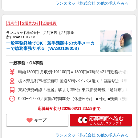
ランスタッド株式会社
の他の求人をみる
足利市
交通費支給
派遣社員
に
ランスタッド株式会社 足利支店（足利事業
の
所）/WASO106058
一般事務経験でOK！若手活躍中の大手メーカ
ーで総務事務サポ☆（WASO106058）
築
土
一般事務・OA事務
O
時給1300円 月収例:191100円＝1300円×7時間×21日勤務の
栃木県足利市福富新町 国道50号バイパス近く！福居駅より車で約
東武伊勢崎線「福居」駅より車5分 東武伊勢崎線「足利市」駅より
9:00〜17:00／実働7時間00分（休憩60分） ■日勤 ■残
応募締め切り2026/08/31 23:59まで
応募画面へ進む
キープ
かんたん3ステップ！
ランスタッド株式会社
の他の求人をみる