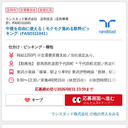
足利市
交通費支給
派遣社員
ランスタッド株式会社 足利支店（足利事業
所）/FASO111041
午後を自由に使える｜モクモク進める飲料ピッ
キング（FASO111041）
人
未
仕分け・ピッキング・梱包
時給1250円 ※交通費実費支給／当社規定あり。
【勤務地】 群馬県邑楽郡千代田町 ＊千代田町北部／邑楽町・大泉町
東武小泉線「篠塚」駅より車9分 東武伊勢崎線「館林」駅より車16
9:00〜13:30／実働4時間15分（休憩15分） ※休憩時間11
応募締め切り2026/08/31 23:59まで
応募画面へ進む
キープ
かんたん3ステップ！
ランスタッド株式会社
の他の求人をみる