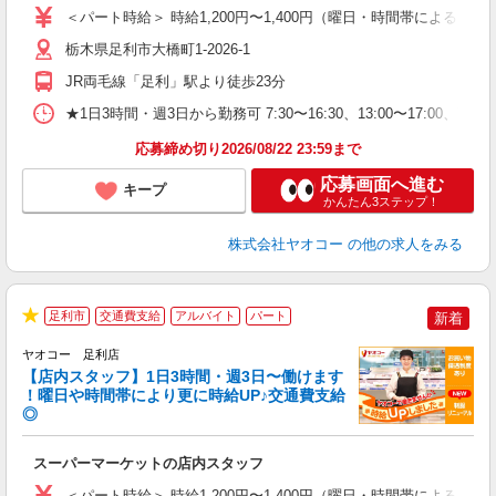
ア
＜パート時給＞ 時給1,200円〜1,400円（曜日・時間帯による） 
短
り
栃木県足利市大橋町1-2026-1
JR両毛線「足利」駅より徒歩23分
★1日3時間・週3日から勤務可 7:30〜16:30、13:00〜1
応募締め切り2026/08/22 23:59まで
応募画面へ進む
キープ
かんたん3ステップ！
株式会社ヤオコー
の他の求人をみる
足利市
交通費支給
アルバイト
パート
新着
★
ヤオコー 足利店
【店内スタッフ】1日3時間・週3日〜働けます
！曜日や時間帯により更に時給UP♪交通費支給
◎
わ
スーパーマーケットの店内スタッフ
未
ア
＜パート時給＞ 時給1,200円〜1,400円（曜日・時間帯による） 