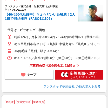
ランスタッド株式会社 足利支店（足利事業
所）/FASO111109
【40代50代活躍中】ちょうどいい距離感！2人
中
1組で部品梱包（FASO111109）
未
未
仕分け・ピッキング・梱包
祝
時給1243円 月収例:208824円＝1243円×8時間×21日勤務
栃木県足利市名草下町 ＜無料駐車場完備＞「足利IC」近くの、キ
JR両毛線「足利」駅より車14分
8:00〜17:00／実働8時間00分（休憩60分） ※休憩時間／1
応募締め切り2026/08/31 23:59まで
応募画面へ進む
キープ
かんたん3ステップ！
ランスタッド株式会社
の他の求人をみる
足利市
交通費支給
派遣社員