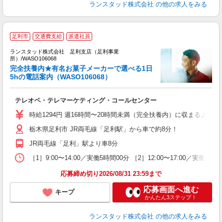
ランスタッド株式会社
の他の求人をみる
足利市
交通費支給
派遣社員
ランスタッド株式会社 足利支店（足利事業
所）/WASO106068
完全扶養内★有名お菓子メーカーで選べる1日
業
5hの電話案内（WASO106068）
＞
未
テレオペ・テレマーケティング・コールセンター
自
W
時給1294円 週16時間〜20時間未満（完全扶養内）に収まるよ
栃木県足利市 JR両毛線「足利駅」から車で約8分！
JR両毛線「足利」駅より車8分
［1］9:00〜14:00／実働5時間00分 ［2］12:00〜17:0
応募締め切り2026/08/31 23:59まで
応募画面へ進む
キープ
かんたん3ステップ！
ランスタッド株式会社
の他の求人をみる