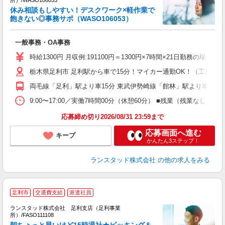
休み相談もしやすい！デスクワーク×軽作業で
飽きない◎事務サポ（WASO106053）
開
一般事務・OA事務
土
時給1300円 月収例:191100円＝1300円×7時間×21日勤務の
栃木県足利市 足利駅から車で15分！マイカー通勤OK！（工場隣の
両毛線「足利」駅より車15分 東武伊勢崎線「館林」駅より車20分
9:00〜17:00／実働7時間00分（休憩60分） ■残業（残業な
応募締め切り2026/08/31 23:59まで
応募画面へ進む
キープ
かんたん3ステップ！
ランスタッド株式会社
の他の求人をみる
足利市
交通費支給
派遣社員
も
ランスタッド株式会社 足利支店（足利事業
い
所）/FASO111108
人
朝ちょっと早いけど15時退社★ピッキング＆