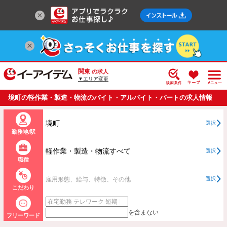
関東
の求人
▼エリア変更
境町の軽作業・製造・物流のバイト・アルバイト・パートの求人情報
一覧
境町
選択
勤務地/駅
軽作業・製造・物流すべて
選択
職種
雇用形態、給与、特徴、その他
選択
こだわり
を含まない
フリーワード