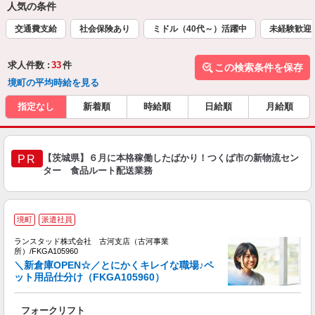
人気の条件
交通費支給
社会保険あり
ミドル（40代～）活躍中
未経験歓迎
求人件数 :
33
件
この検索条件を保存
境町の平均時給を見る
指定なし
新着順
時給順
日給順
月給順
【茨城県】６月に本格稼働したばかり！つくば市の新物流セン
PR
ター 食品ルート配送業務
境町
派遣社員
ランスタッド株式会社 古河支店（古河事業
所）/FKGA105960
＼新倉庫OPEN☆／とにかくキレイな職場♪ペ
型
ット用品仕分け（FKGA105960）
理
フォークリフト
ミ