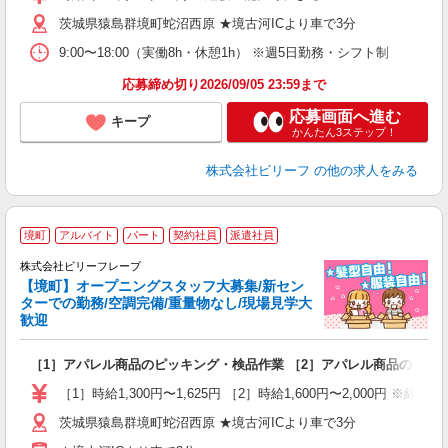
収
茨城県猿島群境町蛇沼西原 ★境古河ICより車で3分
型
勤
9:00〜18:00（実働8h・休憩1h） ※週5日勤務・シフト制
あ
応募締め切り2026/09/05 23:59まで
応募画面へ進む
キープ
かんたん3ステップ！
株式会社ビリーフ
の他の求人をみる
境町
アルバイト
パート
契約社員
派遣社員
株式会社ビリーフレーブ
0
【境町】オープニングスタッフ大募集/新セン
ターでの勤務/空調完備/重量物なし/現場見学大
お
歓迎
入
た
［1］アパレル商品のピッキング・検品作業 ［2］アパレル商品のフォ
第
ブ
［1］時給1,300円〜1,625円 ［2］時給1,600円〜2,000円 ※経
収
茨城県猿島群境町蛇沼西原 ★境古河ICより車で3分
型
勤