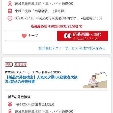
茨城県猿島郡境町 ＊車・バイク通勤OK
東武日光線「南栗橋駅」（最寄駅）
08:00〜17:10 ※表記のうち実働8時間です。 ■勤務曜日：月
応募締め切り2026/08/31 23:59まで
応募画面へ進む
キープ
かんたん3ステップ！
株式会社テクノ・サービス
の他の求人をみる
境町
派遣社員
株式会社テクノ・サービス/お仕事No/0913450
【製品の外観検査】人気の夕勤♪未経験者大歓
迎♪製品の外観検査
サ
製品の外観検査
履
ミ
時給1250円交通費全額支給
い
茨城県猿島郡境町 ＊車・バイク通勤OK
資