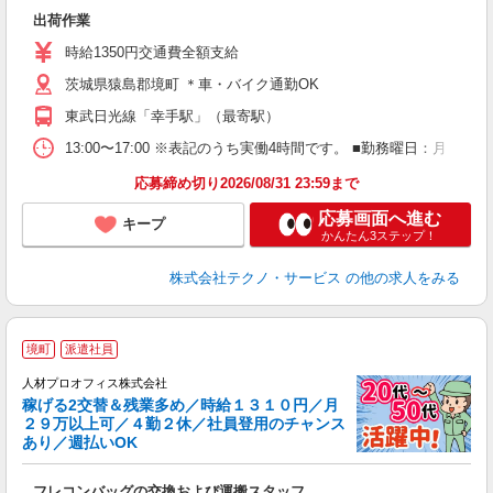
ビ
出荷作業
履
ミ
時給1350円交通費全額支給
休
茨城県猿島郡境町 ＊車・バイク通勤OK
援
東武日光線「幸手駅」（最寄駅）
13:00〜17:00 ※表記のうち実働4時間です。 ■勤務曜日：
応募締め切り2026/08/31 23:59まで
応募画面へ進む
キープ
かんたん3ステップ！
株式会社テクノ・サービス
の他の求人をみる
＜
境町
派遣社員
人材プロオフィス株式会社
稼げる2交替＆残業多め／時給１３１０円／月
２９万以上可／４勤２休／社員登用のチャンス
あり／週払いOK
い
た
フレコンバッグの交換および運搬スタッフ