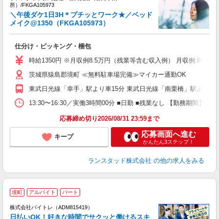
所）/FKGA105973
ら
＼午後ダケ1日3H＊プチッとワーク★／ベッド
中
メイク@1350（FKGA105973）
業
仕分け・ピッキング・梱包
未
祝
時給1350円 ※月収例8.5万円（残業等含む収入例） 月収例:850
茨城県猿島郡境町 ≪無料駐車場完備≫マイカー通勤OK
東武日光線「幸手」駅より車15分 東武日光線「南栗橋」駅より車1
13:30〜16:30／実働3時間00分 ■日勤 ■残業なし 【勤務期
応募締め切り2026/08/31 23:59まで
応募画面へ進む
キープ
かんたん3ステップ！
ランスタッド株式会社
の他の求人をみる
境町
アルバイト
パート
株式会社バイトレ（ADM815419）
く
日払いOK！好きな時間でサクッと働けるスキ