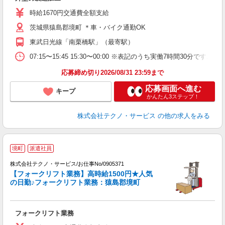
履
ミ
時給1670円交通費全額支給
O
茨城県猿島郡境町 ＊車・バイク通勤OK
東武日光線「南栗橋駅」（最寄駅）
07:15〜15:45 15:30〜00:00 ※表記のうち実働7時間30
応募締め切り2026/08/31 23:59まで
応募画面へ進む
キープ
かんたん3ステップ！
株式会社テクノ・サービス
の他の求人をみる
境町
派遣社員
株式会社テクノ・サービス/お仕事No/0905371
【フォークリフト業務】高時給1500円★人気
の日勤♪フォークリフト業務：猿島郡境町
フォークリフト業務
履
ラ