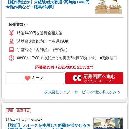
【軽作業ほか】未経験者大歓迎♪高時給1400円
★軽作業など：猿島郡境町
一
軽作業ほか
履
ミ
時給1400円交通費全額支給
O
茨城県猿島郡境町 ＊車通勤OK
宇都宮線「古河駅」（最寄駅）
08:00〜17:00 ※表記のうち実働7時間30分です。 ■勤務曜日
応募締め切り2026/08/31 23:59まで
応募画面へ進む
キープ
かんたん3ステップ！
株式会社テクノ・サービス
の他の求人をみる
境町
派遣社員
備
戦力エージェント株式会社
【境町】フォークを使用した経験を活かせるお