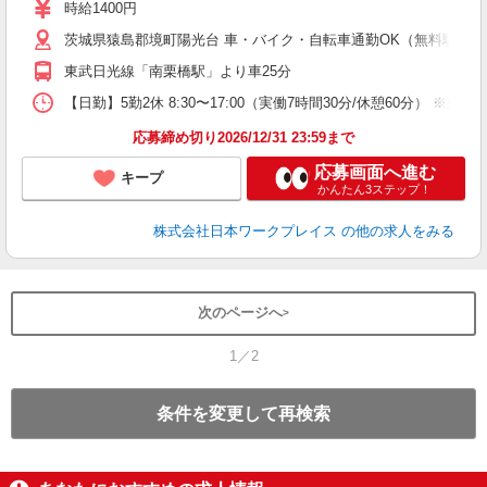
（
時給1400円
ピ
茨城県猿島郡境町陽光台 車・バイク・自転車通勤OK（無料駐車場有 
貸
東武日光線「南栗橋駅」より車25分
【日勤】5勤2休 8:30〜17:00（実働7時間30分/休憩60分） ※残業
応募締め切り2026/12/31 23:59まで
応募画面へ進む
キープ
かんたん3ステップ！
株式会社日本ワークプレイス
の他の求人をみる
次のページへ
1／2
条件を変更して再検索