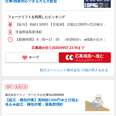
仕事/残業対応できる方も大歓迎
面
履
ブ
フォークリフトを利用したピッキング
あ
【給与】 時給1,500円 【月収例】 日額12,000円×21日稼働＋残業
茨城県猿島郡境町
【勤務時間】 8：00〜17：00 （休憩60分） ●残業が出来る方
応募締め切り2026/09/03 23:59まで
応募画面へ進む
キープ
かんたん3ステップ！
戦力エージェント株式会社
の他の求人をみる
境町
派遣社員
株式会社テクノ・サービス/お仕事No/0899858
【組立・梱包作業】高時給1300円★土日祝お
休み★組立・梱包作業：猿島郡境町