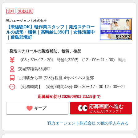
境町
派遣社員
フ
戦力エージェント株式会社
【未経験OK】軽作業スタッフ｜発泡スチロー
ルの成形・梱包｜高時給1,350円｜女性活躍中
♪
｜猿島郡境町
履
ブ
発泡スチロールの製造補助、包装、検品
あ
《08：30〜17：30》 時給1,320円 《12：00〜21：00》 時給
茨城県猿島郡境町
古河駅から車で23分程度 4号バイパス近郊
【勤務時間】 実働7時間45分 08：30〜17：30 12：00〜2
応募締め切り2026/09/03 23:59まで
応募画面へ進む
キープ
かんたん3ステップ！
戦力エージェント株式会社
の他の求人をみる