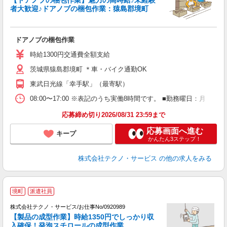
者大歓迎♪ドアノブの梱包作業：猿島郡境町
サ
ドアノブの梱包作業
履
高
時給1300円交通費全額支給
勤
茨城県猿島郡境町 ＊車・バイク通勤OK
東武日光線「幸手駅」（最寄駅）
08:00〜17:00 ※表記のうち実働8時間です。 ■勤務曜日：月
応募締め切り2026/08/31 23:59まで
応募画面へ進む
キープ
かんたん3ステップ！
株式会社テクノ・サービス
の他の求人をみる
境町
派遣社員
株式会社テクノ・サービス/お仕事No/0920989
【製品の成型作業】時給1350円でしっかり収
入確保！発泡スチロールの成型作業