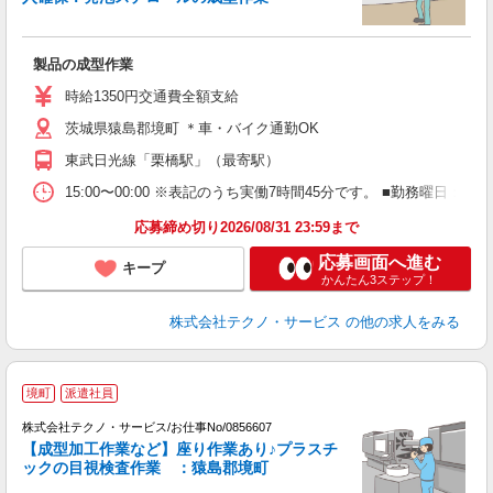
は
製品の成型作業
履
高
時給1350円交通費全額支給
茨城県猿島郡境町 ＊車・バイク通勤OK
東武日光線「栗橋駅」（最寄駅）
15:00〜00:00 ※表記のうち実働7時間45分です。 ■勤務曜日
応募締め切り2026/08/31 23:59まで
応募画面へ進む
キープ
かんたん3ステップ！
株式会社テクノ・サービス
の他の求人をみる
境町
派遣社員
株式会社テクノ・サービス/お仕事No/0856607
を
【成型加工作業など】座り作業あり♪プラスチ
ックの目視検査作業 ：猿島郡境町