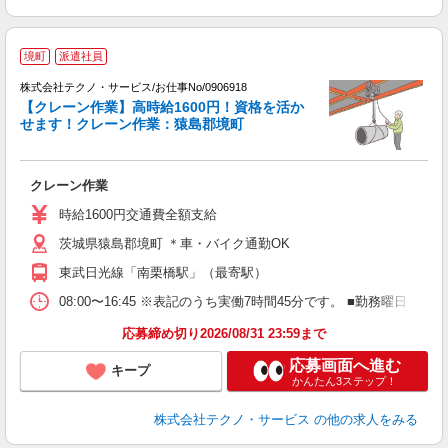
境町
派遣社員
株式会社テクノ・サービス/お仕事No/0906918
【クレーン作業】高時給1600円！資格を活か
せます！クレーン作業：猿島郡境町
ッ
クレーン作業
履
ラ
時給1600円交通費全額支給
入
茨城県猿島郡境町 ＊車・バイク通勤OK
社
東武日光線「南栗橋駅」（最寄駅）
08:00〜16:45 ※表記のうち実働7時間45分です。 ■勤務曜日
応募締め切り2026/08/31 23:59まで
応募画面へ進む
キープ
かんたん3ステップ！
株式会社テクノ・サービス
の他の求人をみる