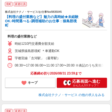
境町
派遣社員
株式会社テクノ・サービス/お仕事No/0835045
【料理の盛付業務など】魅力の高時給★未経験
OK♪時間選べる♪調理補助のお仕事：猿島郡境
町
は
料理の盛付業務など
履
ミ
時給1210円交通費全額支給
い
茨城県猿島郡境町 ＊車通勤OK
り
宇都宮線「古河駅」（最寄駅）
08:30〜17:00 06:00〜11:00 17:00〜20:00 ※表
応募締め切り2026/08/31 23:59まで
応募画面へ進む
キープ
かんたん3ステップ！
株式会社テクノ・サービス
の他の求人をみる
境町
派遣社員