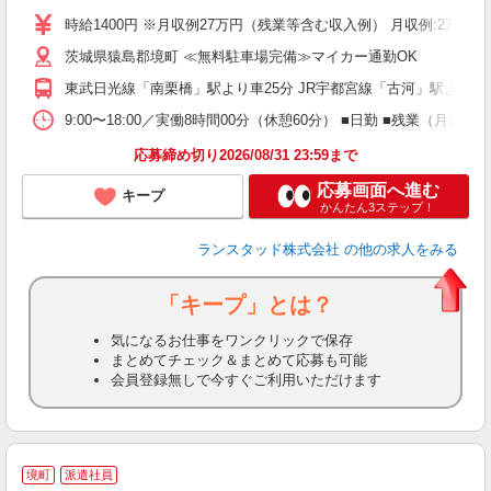
み
時給1400円 ※月収例27万円（残業等含む収入例） 月収例:270
茨城県猿島郡境町 ≪無料駐車場完備≫マイカー通勤OK
東武日光線「南栗橋」駅より車25分 JR宇都宮線「古河」駅より車3
9:00〜18:00／実働8時間00分（休憩60分） ■日勤 ■残業
応募締め切り2026/08/31 23:59まで
応募画面へ進む
キープ
かんたん3ステップ！
ランスタッド株式会社
の他の求人をみる
「キープ」とは？
気になるお仕事をワンクリックで保存
まとめてチェック＆まとめて応募も可能
会員登録無しで今すぐご利用いただけます
境町
派遣社員