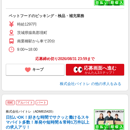
い
ペットフードのピッキング・検品・補充業務
即
活
時給1297円
（
茨城県猿島郡境町
煙
週
南栗橋駅から車で20分
9:00〜18:00
応募締め切り2026/08/31 23:59まで
応募画面へ進む
キープ
かんたん3ステップ！
株式会社バイトレ
の他の求人をみる
境町
アルバイト
パート
株式会社バイトレ（ADM815420）
く
日払いOK！好きな時間でサクッと働けるスキ
マバイト多数！単発や短時間＆常時1万件以上
☆
の求人アリ！