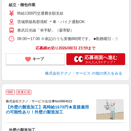
い
組立・梱包作業
履
ミ
時給1300円交通費全額支給
休
茨城県猿島郡境町 ＊車・バイク通勤OK
援
東武日光線「幸手駅」（最寄駅）
08:00〜17:00 ※表記のうち実働8時間です。 ■勤務曜日：月
応募締め切り2026/08/31 23:59まで
応募画面へ進む
キープ
かんたん3ステップ！
株式会社テクノ・サービス
の他の求人をみる
境町
派遣社員
株式会社テクノ・サービス/お仕事No/0864522
【外壁の製造加工】高時給1670円★直接雇用
の可能性あり！外壁の製造加工
ス
外壁の製造加工