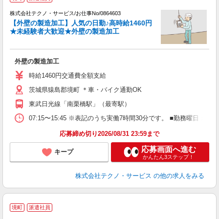
株式会社テクノ・サービス/お仕事No/0864603
【外壁の製造加工】人気の日勤♪高時給1460円
★未経験者大歓迎★外壁の製造加工
サ
外壁の製造加工
履
ミ
時給1460円交通費全額支給
O
茨城県猿島郡境町 ＊車・バイク通勤OK
東武日光線「南栗橋駅」（最寄駅）
07:15〜15:45 ※表記のうち実働7時間30分です。 ■勤務曜
応募締め切り2026/08/31 23:59まで
応募画面へ進む
キープ
かんたん3ステップ！
株式会社テクノ・サービス
の他の求人をみる
境町
派遣社員