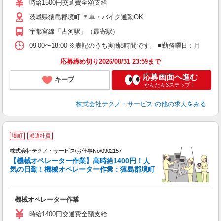
時給1500円交通費全額支給
O
茨城県猿島郡境町 ＊車・バイク通勤OK
格
宇都宮線「古河駅」（最寄駅）
09:00〜18:00 ※表記のうち実働8時間です。 ■勤務曜日：月
応募締め切り2026/08/31 23:59まで
応募画面へ進む
キープ
かんたん3ステップ！
株式会社テクノ・サービス
の他の求人をみる
境町
派遣社員
株式会社テクノ・サービス/お仕事No/0902157
【機械オペレーター作業】高時給1400円！人
気の日勤！機械オペレーター作業：猿島郡境町
望
機械オペレーター作業
履
ミ
時給1400円交通費全額支給