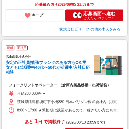
応募締め切り2026/09/05 23:59まで
応募画面へ進む
キープ
かんたん3ステップ！
株式会社ビリーフ
の他の求人をみる
境町
正社員
高山産業株式会社
安定の正社員採用/ブランクのある方もOK/男
女ともに活躍中/40代〜50代が活躍中/入社日応
相談
ん
フォークリフトオペレーター （倉庫内製品移動・出荷業務）
入
ン
月給230,000円〜
ク
茨城県猿島郡境町下小橋880 日本パリソン株式会社内（境町工業
役
8:00〜17:00 ★繁忙期は残業があるので、稼ぎたい方にもオススメ
1
あと
日
で掲載終了
(2026/08/10 23:59まで)