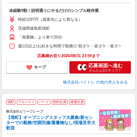
験
未経験9割！説明通りにやるだけのシンプル軽作業
即
活
時給1297円（就業先により異なる）
（
茨城県猿島郡境町
短
K
「南栗橋」より車で20分
日
髪
週1日以上/お好きな時間で勤務◎ 朝ダケ・昼ダケ・夜ダケ・夜勤など、 ご自
応募締め切り2026/08/31 23:59まで
応募画面へ進む
キープ
かんたん3ステップ！
株式会社バイトレ
の他の求人をみる
境町
アルバイト
パート
契約社員
派遣社員
フ
株式会社ビリーフレーブ
中
【境町】オープニングスタッフ大募集/新セン
ターでの勤務/空調完備/重量物なし/現場見学大
お
歓迎
入