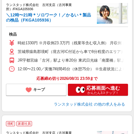
3
ランスタッド株式会社 古河支店（古河事業
所）/FKGA105936
す
＼12時〜21時＊ソロワーク！／かるい＊製品
い
の検品（FKGA105936）
未
祝
検品
時給1330円 ※月収例23.3万円（残業等含む収入例） 月収例：23
茨城県猿島郡境町（境古河IC付近から車で8分程度のエリア） ≪
JR宇都宮線「古河」駅より車20分 東武日光線「南栗橋」駅より車
12:00〜21:00／実働7時間45分（休憩75分） ※生産状況によ
応募締め切り2026/08/31 23:59まで
応募画面へ進む
キープ
かんたん3ステップ！
ランスタッド株式会社
の他の求人をみる
境町
派遣社員
ランスタッド株式会社 古河支店（古河事業