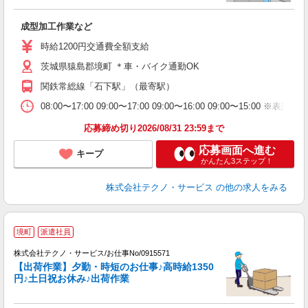
管
成型加工作業など
履
高
時給1200円交通費全額支給
茨城県猿島郡境町 ＊車・バイク通勤OK
関鉄常総線「石下駅」（最寄駅）
08:00〜17:00 09:00〜17:00 09:00〜16:00 09:00
応募締め切り2026/08/31 23:59まで
応募画面へ進む
キープ
かんたん3ステップ！
株式会社テクノ・サービス
の他の求人をみる
境町
派遣社員
株式会社テクノ・サービス/お仕事No/0915571
【出荷作業】夕勤・時短のお仕事♪高時給1350
円♪土日祝お休み♪出荷作業