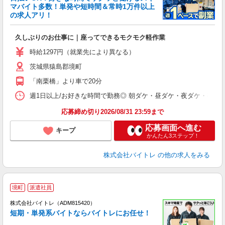
マバイト多数！単発や短時間＆常時1万件以上
☆
の求人アリ！
験
久しぶりのお仕事に｜座ってできるモクモク軽作業
即
活
時給1297円（就業先により異なる）
（
茨城県猿島郡境町
短
K
「南栗橋」より車で20分
日
髪
週1日以上/お好きな時間で勤務◎ 朝ダケ・昼ダケ・夜ダケ・夜勤など、 ご自
応募締め切り2026/08/31 23:59まで
応募画面へ進む
キープ
かんたん3ステップ！
株式会社バイトレ
の他の求人をみる
境町
派遣社員
ィ
株式会社バイトレ（ADM815420）
短期・単発系バイトならバイトレにお任せ！