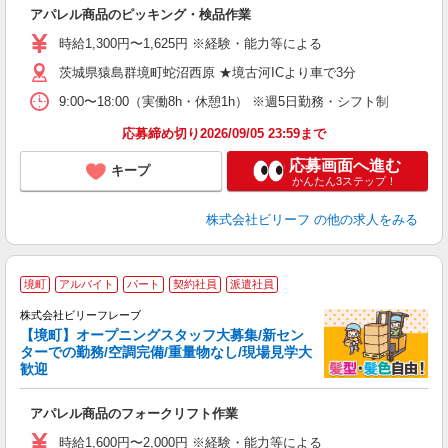
た
アパレル商品のピッキング・検品作業
第
ブ
時給1,300円〜1,625円 ※経験・能力等による
収
茨城県猿島群境町蛇沼西原 ★境古河ICより車で3分
型
勤
9:00〜18:00（実働8h・休憩1h） ※週5日勤務・シフト制
あ
応募締め切り2026/09/05 23:59まで
応募画面へ進む
キープ
かんたん3ステップ！
株式会社ビリーフ
の他の求人をみる
境町
アルバイト
パート
契約社員
派遣社員
フ
株式会社ビリーフレーブ
中
【境町】オープニングスタッフ大募集/新セン
ターでの勤務/空調完備/重量物なし/現場見学大
お
歓迎
入
た
アパレル商品のフォークリフト作業
第
ブ
時給1,600円〜2,000円 ※経験・能力等による