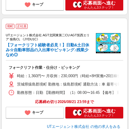
応募画面へ進む
キープ
かんたん3ステップ！
境町
正社員
UTエージェント株式会社 AGT北関東第二CU AGT筑西エリ
ア 猿島CL 《JYDU1C》
【フォークリフト経験者必見！】日勤&土日休
み☆自動車部品の入出庫やピッキング♪残業少
なめ◎
パ
入
フォークリフト作業・仕分け・ピッキング
場
タ
時給：1,360円〜 月収例：230,000円（時給×8H実働×20日稼働
休
茨城県猿島郡境町 勤務地：猿島郡境町 通勤方法：車 最寄り駅：南
場
通
勤務形態：日勤 【勤務時間】 （1）08:00〜16:45 【備考】 
り
応募締め切り2026/08/21 23:59まで
応募画面へ進む
キープ
かんたん3ステップ！
UTエージェント株式会社
の他の求人をみる