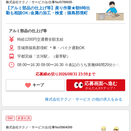
株式会社テクノ・サービス/お仕事No/0788695
【アルミ部品の仕上げ等】座り作業★朝9時出
時
勤も相談OK♪金属の加工・検査：猿島郡境町
人
アルミ部品の仕上げ等
履
ミ
時給1200円交通費全額支給
通
茨城県猿島郡境町 ＊車・バイク通勤OK
宇都宮線「古河駅」（最寄駅）
08:00〜16:30 09:00〜16:30 ※表記のうち実働6時間20
応募締め切り2026/08/31 23:59まで
応募画面へ進む
キープ
かんたん3ステップ！
株式会社テクノ・サービス
の他の求人をみる
境町
派遣社員
株式会社テクノ・サービス/お仕事No/0864099