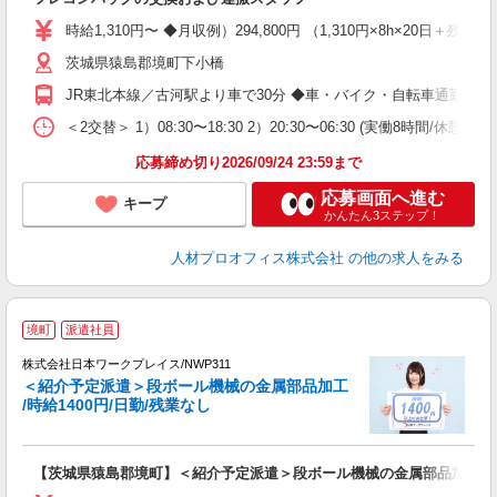
即
格
時給1,310円〜 ◆月収例）294,800円 （1,310円×8h×20日
時
茨城県猿島郡境町下小橋
O
JR東北本線／古河駅より車で30分 ◆車・バイク・自転車通勤OK
賞
＜2交替＞ 1）08:30〜18:30 2）20:30〜06:30 (実働8
応募締め切り2026/09/24 23:59まで
応募画面へ進む
キープ
かんたん3ステップ！
人材プロオフィス株式会社
の他の求人をみる
■
境町
派遣社員
株式会社日本ワークプレイス/NWP311
＜紹介予定派遣＞段ボール機械の金属部品加工
だ
/時給1400円/日勤/残業なし
有
【茨城県猿島郡境町】＜紹介予定派遣＞段ボール機械の金属部品加工/時給1
即