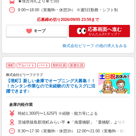
★境古河ICより車で3分
あ
9:00〜18:00（実働8h・休憩1h） ※週5日勤務・シフト制
応募締め切り2026/09/05 23:59まで
応募画面へ進む
キープ
かんたん3ステップ！
株式会社ビリーフ
の他の求人をみる
境町
アルバイト
パート
契約社員
派遣社員
ン
も
株式会社ビリーフクラブ
【境町】新しい倉庫でオープニング大募集！！
お
！カンタン作業なので未経験の方でもスグに活
入
躍できます♪
た
第
倉庫内軽作業
ブ
払
時給1,300円〜1,625円 ※経験・能力等による
通
茨城県猿島郡境町みらい平 ★「南栗橋駅」「栗橋駅」より車で25
険
8:30〜17:30（実働8h・休憩1h） 12:00〜21:00（実働8h・休