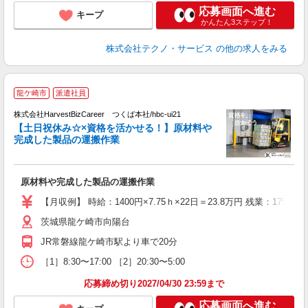
応募画面へ進む
キープ
かんたん3ステップ！
株式会社テクノ・サービス
の他の求人をみる
龍ケ崎市
派遣社員
株式会社HarvestBizCareer つくば本社/hbc-ui21
【土日祝休み☆×資格を活かせる！】原材料や
ば
完成した製品の運搬作業
で
原材料や完成した製品の運搬作業
【月収例】 時給：1400円×7.75ｈ×22日＝23.8万円 残業：175
茨城県龍ケ崎市向陽台
JR常磐線龍ケ崎市駅より車で20分
［1］8:30〜17:00 ［2］20:30〜5:00
応募締め切り2027/04/30 23:59まで
応募画面へ進む