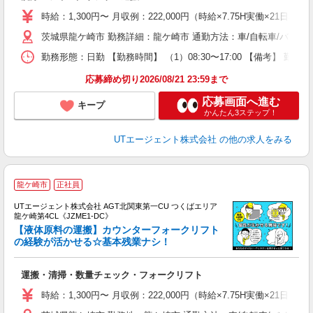
場
タ
時給：1,300円〜 月収例：222,000円（時給×7.75H実働×21
休
茨城県龍ケ崎市 勤務詳細：龍ケ崎市 通勤方法：車/自転車/バイク
場
通
勤務形態：日勤 【勤務時間】 （1）08:30〜17:00 【備考】 
り
応募締め切り2026/08/21 23:59まで
応募画面へ進む
キープ
かんたん3ステップ！
UTエージェント株式会社
の他の求人をみる
龍ケ崎市
正社員
UTエージェント株式会社 AGT北関東第一CU つくばエリア
龍ケ崎第4CL《JZME1-DC》
【液体原料の運搬】カウンターフォークリフト
の経験が活かせる☆基本残業ナシ！
部
運搬・清掃・数量チェック・フォークリフト
入
場
時給：1,300円〜 月収例：222,000円（時給×7.75H実働×21
タ