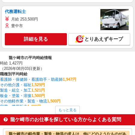
代務運転士
月給 253,500円
豊中市
詳細を見る
とりあえずキープ
龍ケ崎市の平均時給情報
時給 1,427円
（2026年08月03日更新）
職種別平均時給
看護師・保健師・看護助手・助産師
1,947円
その他介護・福祉
1,529円
製造・組立・加工
1,521円
板金・塗装・溶接
1,500円
その他軽作業・製造・物流
1,500円
家電・携帯販売
1,499円
もっと見る
介護職・ヘルパー
1,492円
フォークリフト
1,448円
龍ケ崎市のお仕事を探している方からよくある質問
梱包・仕分け・ピッキング
1,409円
建物管理・設備管理・マンション管理員
1,400円
龍ケ崎市の他の職種の平均時給を見る
龍ケ崎市の軽作業・製造・物流の求人は、他にどのようなものがあ