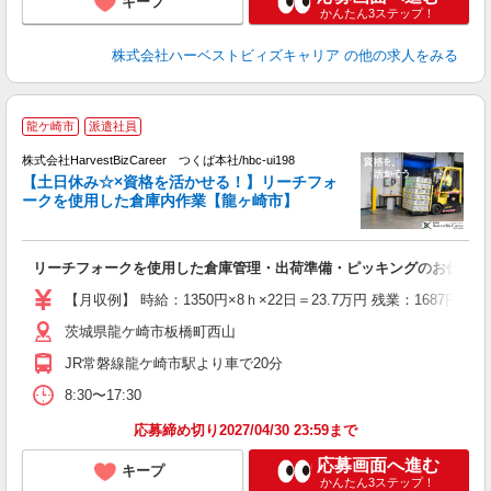
キープ
かんたん3ステップ！
株式会社ハーベストビィズキャリア
の他の求人をみる
（
龍ケ崎市
派遣社員
株式会社HarvestBizCareer つくば本社/hbc-ui198
し
【土日休み☆×資格を活かせる！】リーチフォ
ークを使用した倉庫内作業【龍ヶ崎市】
た
リーチフォークを使用した倉庫管理・出荷準備・ピッキングのお仕事！
【月収例】 時給：1350円×8ｈ×22日＝23.7万円 残業：1687円
茨城県龍ケ崎市板橋町西山
JR常磐線龍ケ崎市駅より車で20分
8:30〜17:30
応募締め切り2027/04/30 23:59まで
応募画面へ進む
キープ
かんたん3ステップ！