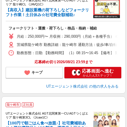
UTエージェント株式会社 AGT北関東第一CU AGTつくばエ
リア 龍ケ崎CL 《JAVQ1C》
【高収入】建設重機の荷下ろしなどフォークリ
フト作業！土日休み☆社宅費全額補助♪
パ
フォークリフト・運搬・荷下ろし・検品・格納・補給
入
場
月給：250,000円〜 月収例：290,000円（月給＋各種手当） ※資格
タ
茨城県龍ケ崎市 勤務詳細：龍ケ崎市 通勤方法：徒歩/車/自転車
休
場
勤務形態：日勤 【勤務時間】 （1）08:15〜16:45 【備考】 
通
り
応募締め切り2026/08/21 23:59まで
応募画面へ進む
キープ
かんたん3ステップ！
UTエージェント株式会社
の他の求人をみる
龍ケ崎市
正社員
UTエージェント株式会社 AGT北関東第一CU AGTつくばエ
リア 龍ケ崎第3CL 《Jcaw1C》
【100円で朝ごはん食べ放題♪】社宅費補助あ