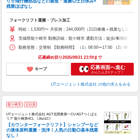
り☆飛行機部品などの製造・運搬◎土日休み×
残業ほぼなし
る
入
フォークリフト運搬・プレス加工
場
タ
時給：1,530円〜 月収例：244,000円（21日稼働＋残業なしの場
休
茨城県龍ケ崎市 勤務詳細：龍ケ崎市 通勤方法：徒歩/車/自転車/
場
通
勤務形態：交替制 【勤務時間】 （1）08:00〜17:00 （2）06
り
応募締め切り2026/08/21 23:59まで
応募画面へ進む
キープ
かんたん3ステップ！
UTエージェント株式会社
の他の求人をみる
龍ケ崎市
正社員
UTエージェント株式会社 AGT北関東第一CU AGTつくばエ
リア 龍ケ崎第4CL 《Jbzi1C》
【カウンターフォークリフト】シャンプーなど
の液体原料運搬・洗浄！人気の日勤◎基本残業
なし！