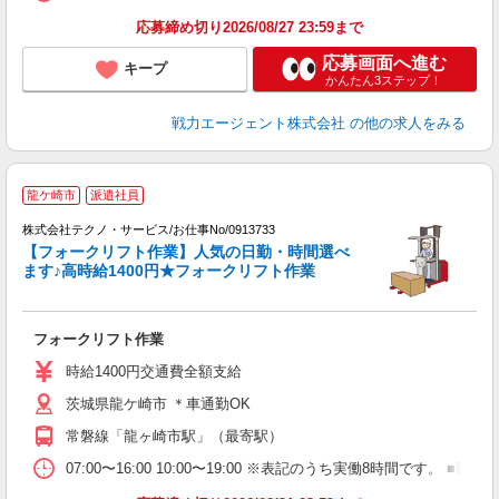
応募締め切り2026/08/27 23:59まで
応募画面へ進む
キープ
かんたん3ステップ！
戦力エージェント株式会社
の他の求人をみる
龍ケ崎市
派遣社員
資
株式会社テクノ・サービス/お仕事No/0913733
【フォークリフト作業】人気の日勤・時間選べ
ます♪高時給1400円★フォークリフト作業
ビ
フォークリフト作業
履
ラ
時給1400円交通費全額支給
入
茨城県龍ケ崎市 ＊車通勤OK
資
常磐線「龍ヶ崎市駅」（最寄駅）
07:00〜16:00 10:00〜19:00 ※表記のうち実働8時間で