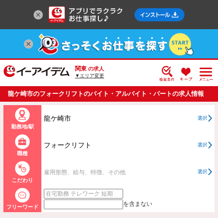
関東
の求人
▼エリア変更
龍ケ崎市のフォークリフトのバイト・アルバイト・パートの求人情報
一覧
龍ケ崎市
選択
勤務地/駅
フォークリフト
選択
職種
雇用形態、給与、特徴、その他
選択
こだわり
を含まない
フリーワード