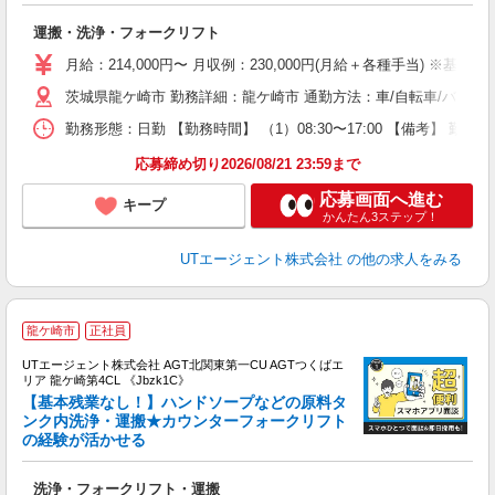
パ
入
運搬・洗浄・フォークリフト
場
タ
月給：214,000円〜 月収例：230,000円(月給＋各種手当) ※基本
休
茨城県龍ケ崎市 勤務詳細：龍ケ崎市 通勤方法：車/自転車/バイク
場
通
勤務形態：日勤 【勤務時間】 （1）08:30〜17:00 【備考】 
り
応募締め切り2026/08/21 23:59まで
応募画面へ進む
キープ
かんたん3ステップ！
UTエージェント株式会社
の他の求人をみる
龍ケ崎市
正社員
UTエージェント株式会社 AGT北関東第一CU AGTつくばエ
リア 龍ケ崎第4CL 《Jbzk1C》
【基本残業なし！】ハンドソープなどの原料タ
ンク内洗浄・運搬★カウンターフォークリフト
の経験が活かせる
部
入
洗浄・フォークリフト・運搬