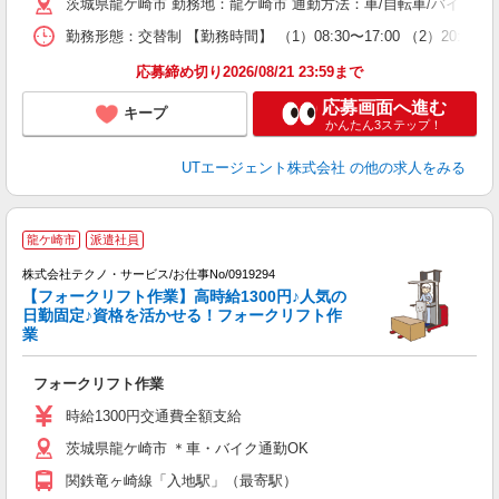
茨城県龍ケ崎市 勤務地：龍ケ崎市 通勤方法：車/自転車/バイク 
休
場
勤務形態：交替制 【勤務時間】 （1）08:30〜17:00 （2）20:
通
り
応募締め切り2026/08/21 23:59まで
応募画面へ進む
キープ
かんたん3ステップ！
UTエージェント株式会社
の他の求人をみる
龍ケ崎市
派遣社員
株式会社テクノ・サービス/お仕事No/0919294
【フォークリフト作業】高時給1300円♪人気の
日勤固定♪資格を活かせる！フォークリフト作
業
は
フォークリフト作業
履
ラ
時給1300円交通費全額支給
O
茨城県龍ケ崎市 ＊車・バイク通勤OK
制
関鉄竜ヶ崎線「入地駅」（最寄駅）