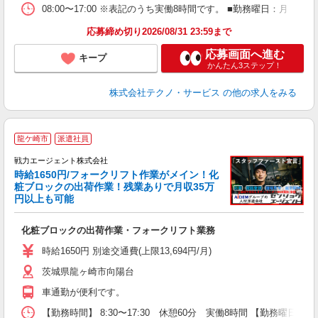
08:00〜17:00 ※表記のうち実働8時間です。 ■勤務曜日：月
応募締め切り2026/08/31 23:59まで
応募画面へ進む
キープ
かんたん3ステップ！
株式会社テクノ・サービス
の他の求人をみる
龍ケ崎市
派遣社員
で
戦力エージェント株式会社
絡
時給1650円/フォークリフト作業がメイン！化
入
粧ブロックの出荷作業！残業ありで月収35万
格
円以上も可能
制
0
化粧ブロックの出荷作業・フォークリフト業務
ィ
時給1650円 別途交通費(上限13,694円/月)
茨城県龍ヶ崎市向陽台
車通勤が便利です。
【勤務時間】 8:30〜17:30 休憩60分 実働8時間 【勤務曜日】