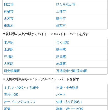
日立市
ひたちなか市
神栖市
土浦市
古河市
取手市
東海村
筑西市
茨城県の人気の駅からバイト・アルバイト・パートを探す
水戸駅
つくば駅
土浦駅
取手駅
守谷駅
勝田駅
古河駅
赤塚駅
研究学園駅
万博記念公園(茨城)駅
人気の特集からバイト・アルバイト・パートを探す
ミドル（40代～）活躍中
主婦・主夫歓迎
高校生OK
パート
オープニングスタッフ
短期（3ヶ月以内）
派遣
副業・WワークOK