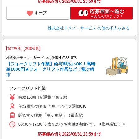
応募締め切り2026/08/31 23:59まで
応募画面へ進む
キープ
かんたん3ステップ！
株式会社テクノ・サービス
の他の求人をみる
龍ケ崎市
派遣社員
株式会社テクノ・サービス/お仕事No/0831878
【フォークリフト作業】給与即払いOK！高時
給1600円★フォークリフト作業など：龍ケ崎
市
い
フォークリフト作業
履
ラ
時給1600円交通費全額支給
O
茨城県龍ケ崎市 ＊車・バイク通勤OK
制
関鉄竜ヶ崎線「竜ヶ崎駅」（最寄駅）
08:30〜17:30 ※表記のうち実働8時間です。 ■勤務曜日：月
応募締め切り2026/08/31 23:59まで