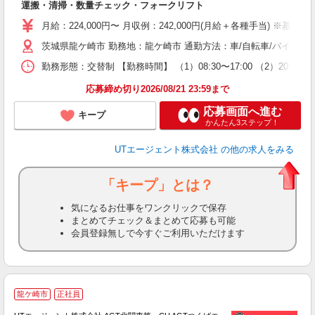
運搬・清掃・数量チェック・フォークリフト
場
タ
月給：224,000円〜 月収例：242,000円(月給＋各種手当) ※基本
休
茨城県龍ケ崎市 勤務地：龍ケ崎市 通勤方法：車/自転車/バイク 
場
通
勤務形態：交替制 【勤務時間】 （1）08:30〜17:00 （2）20:
り
応募締め切り2026/08/21 23:59まで
応募画面へ進む
キープ
かんたん3ステップ！
UTエージェント株式会社
の他の求人をみる
「キープ」とは？
気になるお仕事をワンクリックで保存
まとめてチェック＆まとめて応募も可能
会員登録無しで今すぐご利用いただけます
龍ケ崎市
正社員