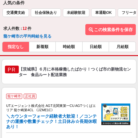
人気の条件
交通費支給
社会保険あり
未経験歓迎
車通勤OK
フリータ
求人件数 :
12
件
この検索条件を保存
龍ケ崎市の平均時給を見る
指定なし
新着順
時給順
日給順
月給順
【茨城県】６月に本格稼働したばかり！つくば市の新物流セン
PR
ター 食品ルート配送業務
龍ケ崎市
正社員
UTエージェント株式会社 AGT北関東第一CU AGTつくばエ
リア 龍ケ崎第4CL 《JZME1C》
＼カウンターフォーク経験者大歓迎！／コンテ
ナの運搬や数量チェック！土日休み☆長期休暇
あり！
パ
入