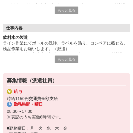
長期勤務可能。基本土日祝休み。休日は土が月に2、3回、繁忙期
もっと見る
は日曜日もある可能性あり、その際の振替休みは平日となりま
す。
日勤。残業多め、基本終わるまで、任意。OJTありで安心スター
ト。20代から40代の方など幅広く活躍中。
仕事内容
駐車場完備、車・バイク通勤可能。休憩室あり。お仕事ゲットの
飲料水の製造
チャンスは今、ご応募お待ちしております。
ライン作業にてボトルの洗浄、ラベルを貼り、コンベアに載せる、
検品作業をお願いします。（派遣）
『テクノ・サービス』は、派遣業界大手スタッフサービスグルー
長期勤務可能。基本土日祝休み。休日は土が月に2、3回、繁忙期は
プです。
もっと見る
日曜日もある可能性あり、その際の振替休みは平日となります。
全国にあるお仕事の中から、一人ひとりのスキルや希望条件に応
日勤。残業多め、基本終わるまで、任意。OJTありで安心スター
じたお仕事をご案内します。
ト。20代から40代の方など幅広く活躍中。
安全管理体制も万全ですので安心してご就業いただけます。
＊ライン作業です
募集情報（派遣社員）
登録方法は、【オンライン】【電話】【登録会来場】の3つから
選べます♪
給与
★★履歴書・証明写真は不要！★★
時給1150円交通費全額支給
また、ご登録済の方はお仕事の紹介がスムーズです。
勤務時間・曜日
ご応募お待ちしています。
08:30〜17:30
※表記のうち実働8時間です。
■勤務曜日：月 火 水 木 金