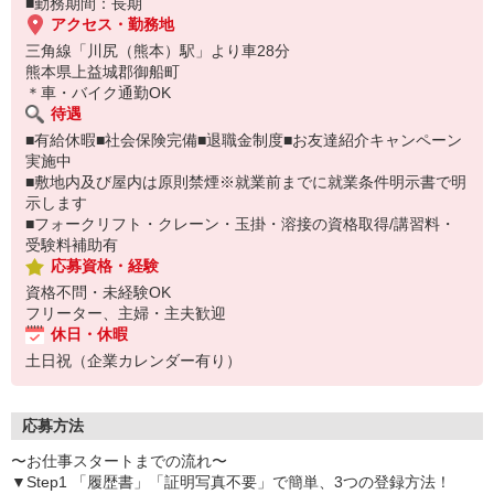
■勤務期間：長期
アクセス・勤務地
三角線「川尻（熊本）駅」より車28分
熊本県上益城郡御船町
＊車・バイク通勤OK
待遇
■有給休暇■社会保険完備■退職金制度■お友達紹介キャンペーン
実施中
■敷地内及び屋内は原則禁煙※就業前までに就業条件明示書で明
示します
■フォークリフト・クレーン・玉掛・溶接の資格取得/講習料・
受験料補助有
応募資格・経験
資格不問・未経験OK
フリーター、主婦・主夫歓迎
休日・休暇
土日祝（企業カレンダー有り）
応募方法
〜お仕事スタートまでの流れ〜
▼Step1 「履歴書」「証明写真不要」で簡単、3つの登録方法！