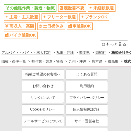
その他軽作業・製造・物流
履歴書不要
未経験歓迎
主婦・主夫歓迎
フリーター歓迎
ブランクOK
高収入・高額
土日祝休み
車通勤OK
バイク通勤OK
もっと見る
アルバイト・バイト・求人TOP
九州・沖縄
熊本県
御船町
株式会社テク
職種・条件一覧
軽作業・製造・物流
九州・沖縄
熊本県
御船町
株式
掲載ご希望のお客様へ
よくある質問
お問い合わせ
利用規約
リンクについて
プライバシーポリシー
Cookieポリシー
個人情報保護方針
メールサービスについて
サイト運営会社