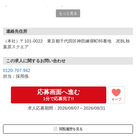
【オンライン登録（目安5分）】
もっと見る
いつでも好きな時間に登録OK
【電話登録（目安20分）】
受付時間/平日9:00〜19:00
連絡先住所
※電話登録の場合、就業前には登録会へお越しください
（本社）〒101-0022 東京都千代田区神田練塀町85番地 JEBL秋
葉原スクエア
【来場登録（目安1時間30分）】
受付時間/平日10:00〜17:00
この求人に関するお問い合わせ
▼Step2 全国にあるお仕事の中から、あなたにピッタリのお仕事を
0120-707-942
ご案内
担当：採用係
▼Step3 就業前に職場見学で気になる事はしっかりチェック！
▼Step4 気に入ったら雇用契約・お仕事スタート
応募画面へ進む
応募⇒最短で2日後からの勤務も可能です！
1分で応募完了!!
キープ
求人応募期間：2026/08/07～2026/08/31
閲覧履歴を見る