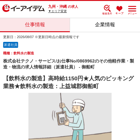
九州・沖縄
の求人
▼エリア変更
仕事情報
企業情報
更新日：2026/08/07 ※更新日時点の最新情報です
派遣社員
職種：飲料水の製造
株式会社テクノ・サービス/お仕事No/0869962のその他軽作業・製
造・物流の求人情報詳細（派遣社員） - 御船町
【飲料水の製造】高時給1150円★人気のピッキング
業務★飲料水の製造：上益城郡御船町