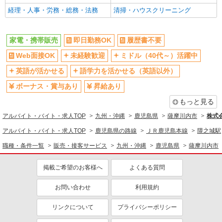
経理・人事・労務・総務・法務
清掃・ハウスクリーニング
家電・携帯販売
即日勤務OK
履歴書不要
Web面接OK
未経験歓迎
ミドル（40代～）活躍中
英語が活かせる
語学力を活かせる（英語以外）
ボーナス・賞与あり
昇給あり
もっと見る
アルバイト・バイト・求人TOP
九州・沖縄
鹿児島県
薩摩川内市
株式
アルバイト・バイト・求人TOP
鹿児島県の路線
ＪＲ鹿児島本線
隈之城駅
職種・条件一覧
販売・接客サービス
九州・沖縄
鹿児島県
薩摩川内市
掲載ご希望のお客様へ
よくある質問
お問い合わせ
利用規約
リンクについて
プライバシーポリシー