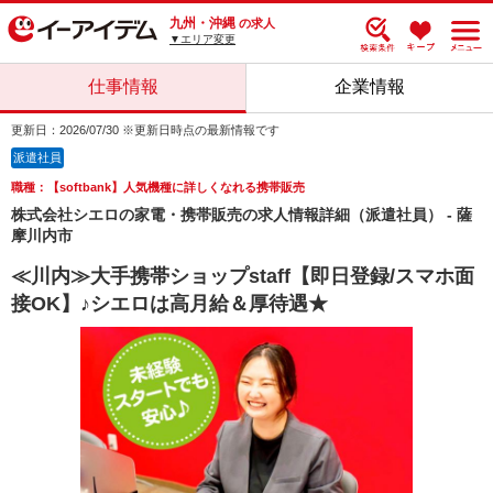
九州・沖縄
の求人
▼エリア変更
仕事情報
企業情報
更新日：2026/07/30 ※更新日時点の最新情報です
派遣社員
職種：【softbank】人気機種に詳しくなれる携帯販売
株式会社シエロの家電・携帯販売の求人情報詳細（派遣社員） - 薩
摩川内市
≪川内≫大手携帯ショップstaff【即日登録/スマホ面
接OK】♪シエロは高月給＆厚待遇★