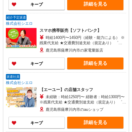
詳細を見る
キープ
有）★ ゜・。○。・゜+゜・。○。・゜+゜
紹介予定派遣
株式会社シエロ
スマホ携帯販売【ソフトバンク】
時給1400円〜1450円（経験・能力による） ※
残業代支給 ★交通費別途支給（規定あり） ゜
+゜・。○。・゜+゜・。○。・゜+゜ 入社祝い金10
鹿児島県薩摩川内市の家電量販店
万円支給(規定有) お友達を紹介頂くと, インセンテ
ィブ支給(規定有) ★月2回払い・週払い可能（規程
詳細を見る
キープ
有）★ ゜・。○。・゜+゜・。○。・゜+゜
派遣社員
株式会社シエロ
【エーユー】の店舗スタッフ
未経験：時給1250円〜 経験者：時給1300円〜
※残業代支給 ★交通費別途支給（規定あり） ゜
+゜・。○。・゜+゜・。○。・゜+゜ 入社祝い金10
鹿児島県薩摩川内市のauショップ
万円支給(規定有) お友達を紹介頂くと, インセンテ
ィブ支給(規定有) ★月2回払い・週払い可能（規程
詳細を見る
キープ
有）★ ゜・。○。・゜+゜・。○。・゜+゜