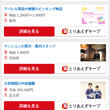
アルバイト
パート
アパレル用品や雑貨のピッキング検品
ケーズデンキ薩摩川内店
時給 1,200円〜1,500円
携帯電話接客スタッフ
柏市
【平日・土】時給1,219円〜1,379円 【日・
祝】 時給1,319円〜1,479円 ※経験・能力に応じ
詳細を見る
とりあえずキープ
て時給を考慮いたします □交通費支給 □時間外手
鹿児島県薩摩川内市勝目町4086番1
当（１分単位で別途全額支給） ■昇給・昇格制度
あり（年度契約更新時） □賞与あり（年２回） ※
詳細を見る
マンションの受付・案内スタッフ
キープ
全て当社規定あり
時給 2,000円
アルバイト
パート
渋谷区
ケーズデンキ薩摩川内店
販売スタッフ
詳細を見る
とりあえずキープ
時給1,094円〜1,627円 ※経験・能力に応じて
時給を考慮いたします □交通費支給 □時間外手当
（１分単位で別途全額支給） ■昇給・昇格制度あ
大学病院の中材滅菌
鹿児島県薩摩川内市勝目町4086番1
り □賞与あり（年２回） ■目標達成手当 ※全て当
月給 254,160円
社規定あり
詳細を見る
足立区
キープ
詳細を見る
とりあえずキープ
アルバイト
パート