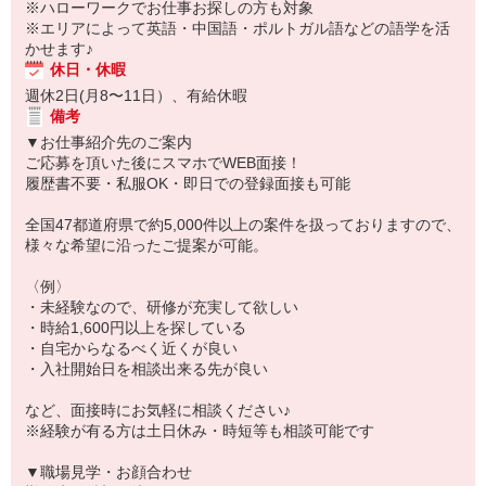
※ハローワークでお仕事お探しの方も対象
※エリアによって英語・中国語・ポルトガル語などの語学を活
かせます♪
休日・休暇
週休2日(月8〜11日）、有給休暇
備考
▼お仕事紹介先のご案内
ご応募を頂いた後にスマホでWEB面接！
履歴書不要・私服OK・即日での登録面接も可能
全国47都道府県で約5,000件以上の案件を扱っておりますので、
様々な希望に沿ったご提案が可能。
〈例〉
・未経験なので、研修が充実して欲しい
・時給1,600円以上を探している
・自宅からなるべく近くが良い
・入社開始日を相談出来る先が良い
など、面接時にお気軽に相談ください♪
※経験が有る方は土日休み・時短等も相談可能です
▼職場見学・お顔合わせ