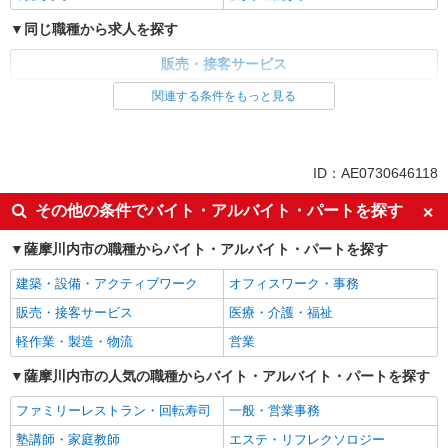
同じ職種から求人を探す
販売・接客サービス
家電・携帯販売
関連する条件をもっと見る
同じ特徴から求人を探す
未経験歓迎
ミドル（40代～）活躍中
ID：AE0730646118
英語が活かせる
ボーナス・賞与あり
その他の条件でバイト・アルバイト・パートを探す
車通勤OK
交通費支給
薩摩川内市の職種からバイト・アルバイト・パートを探す
社会保険あり
社員登用あり
建築・設備・アクティブワーク
オフィスワーク・事務
販売・接客サービス
医療・介護・福祉
軽作業・製造・物流
営業
薩摩川内市の人気の職種からバイト・アルバイト・パートを探す
ファミリーレストラン・回転寿司
一般・営業事務
塾講師・家庭教師
エステ・リフレクソロジー