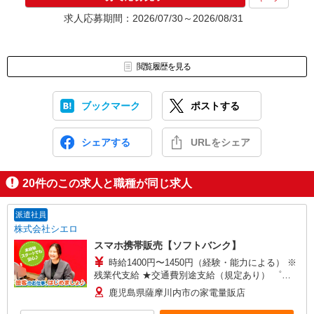
求人応募期間：2026/07/30～2026/08/31
閲覧履歴を見る
ブックマーク
ポストする
シェアする
URLをシェア
20
件のこの求人と職種が同じ求人
派遣社員
株式会社シエロ
スマホ携帯販売【ソフトバンク】
時給1400円〜1450円（経験・能力による） ※
残業代支給 ★交通費別途支給（規定あり） ゜
+゜・。○。・゜+゜・。○。・゜+゜ 入社祝い金10
鹿児島県薩摩川内市の家電量販店
万円支給(規定有) お友達を紹介頂くと, インセンテ
ィブ支給(規定有) ★月2回払い・週払い可能（規程