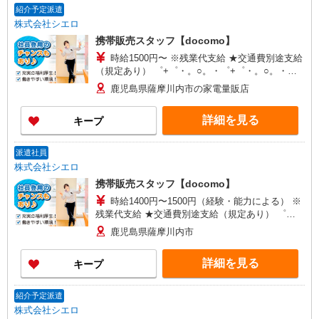
紹介予定派遣
株式会社シエロ
携帯販売スタッフ【docomo】
時給1500円〜 ※残業代支給 ★交通費別途支給
（規定あり） ゜+゜・。○。・゜+゜・。○。・゜
+゜ 入社祝い金10万円支給(規定有) お友達を紹介
鹿児島県薩摩川内市の家電量販店
頂くと, インセンティブ支給(規定有) ★月2回払
い・週払い可能（規程有）★ ゜・。○。・゜
詳細を見る
キープ
+゜・。○。・゜+゜
派遣社員
株式会社シエロ
携帯販売スタッフ【docomo】
時給1400円〜1500円（経験・能力による） ※
残業代支給 ★交通費別途支給（規定あり） ゜
+゜・。○。・゜+゜・。○。・゜+゜ 入社祝い金10
鹿児島県薩摩川内市
万円支給(規定有) お友達を紹介頂くと, インセンテ
ィブ支給(規定有) ★月2回払い・週払い可能（規程
詳細を見る
キープ
有）★ ゜・。○。・゜+゜・。○。・゜+゜
紹介予定派遣
株式会社シエロ