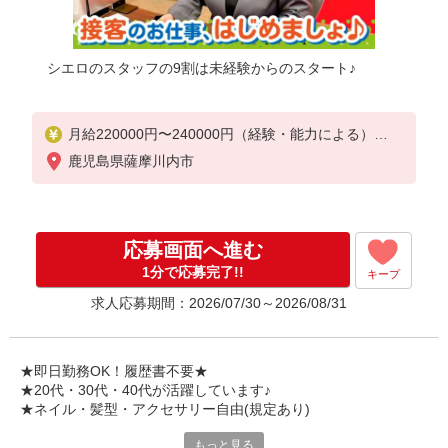
シエロのスタッフの9割は未経験からのスタート♪
月給220000円〜240000円（経験・能力による）
固定残業代:32000円〜48000円（20時間相当）
鹿児島県薩摩川内市
※時間外手当は時間外労働の有無にかかわらず、固
定残業代として支給し、相当時間を超える時間外労
働分は法定どおり追加で支給します。
※試用期間あり6ヶ月
応募画面へ進む
※残業代支給
★交通費別途支給（規定あり）
1分で応募完了!!
キープ
求人応募期間：2026/07/30～2026/08/31
゜+゜・。○。・゜+゜・。○。・゜+゜
入社祝い金10万円支給(規定有)
お友達を紹介頂くと,
★即日勤務OK！履歴書不要★
インセンティブ支給(規定有)
★20代・30代・40代が活躍しています♪
゜・。○。・゜+゜・。○。・゜+゜
★ネイル・髪型・アクセサリー自由(規定あり)
もっと見る
シエロのスタッフは9割が未経験スタート。