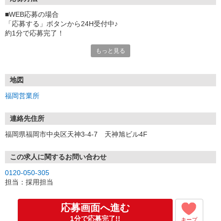
■WEB応募の場合
「応募する」ボタンから24H受付中♪
約1分で応募完了！
もっと見る
■電話応募の場合
電話応募も歓迎！（受付:10:00〜20:00）
土日祝も受付中♪
地図
【選考フロー】
福岡営業所
①応募から3営業日を目安に、メールorお電話でご連絡します。
②面接日時を決定！「0120」から始まる電話番号からご連絡します
★スマホでWEB面接（LINEなど）・出張面接・事務所面接と選べま
連絡先住所
す
福岡県福岡市中央区天神3-4-7 天神旭ビル4F
③面接実施（履歴書不要）
④勤務開始（スタート日は応相談）
※ご希望があれば、職場見学の調整もOKです！
この求人に関するお問い合わせ
0120-050-305
お気軽にご応募ください♪
担当：採用担当
応募画面へ進む
1分で応募完了!!
キープ