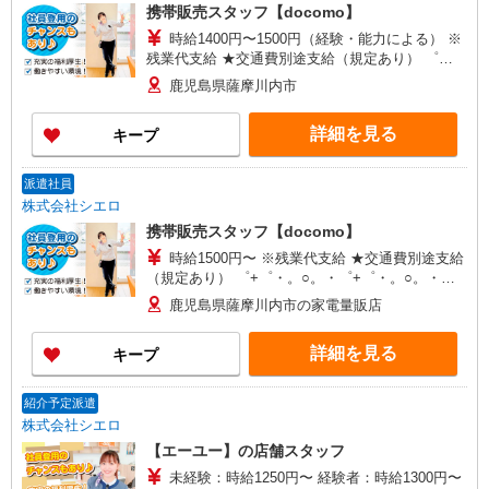
携帯販売スタッフ【docomo】
時給1400円〜1500円（経験・能力による） ※
残業代支給 ★交通費別途支給（規定あり） ゜
+゜・。○。・゜+゜・。○。・゜+゜ 入社祝い金10
鹿児島県薩摩川内市
万円支給(規定有) お友達を紹介頂くと, インセンテ
ィブ支給(規定有) ★月2回払い・週払い可能（規程
詳細を見る
キープ
有）★ ゜・。○。・゜+゜・。○。・゜+゜
派遣社員
株式会社シエロ
携帯販売スタッフ【docomo】
時給1500円〜 ※残業代支給 ★交通費別途支給
（規定あり） ゜+゜・。○。・゜+゜・。○。・゜
+゜ 入社祝い金10万円支給(規定有) お友達を紹介
鹿児島県薩摩川内市の家電量販店
頂くと, インセンティブ支給(規定有) ★月2回払
い・週払い可能（規程有）★ ゜・。○。・゜
詳細を見る
キープ
+゜・。○。・゜+゜
紹介予定派遣
株式会社シエロ
【エーユー】の店舗スタッフ
未経験：時給1250円〜 経験者：時給1300円〜