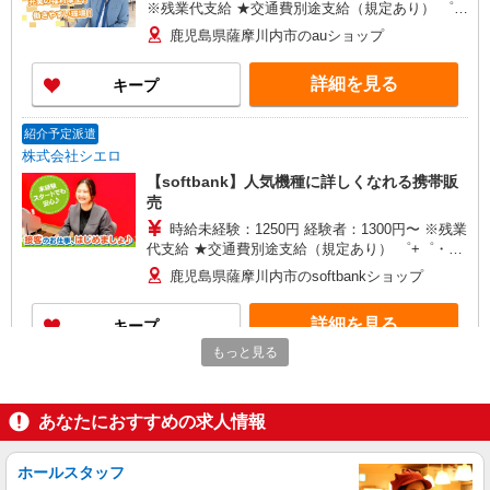
※残業代支給 ★交通費別途支給（規定あり） ゜
+゜・。○。・゜+゜・。○。・゜+゜ 入社祝い金10
鹿児島県薩摩川内市のauショップ
万円支給(規定有) お友達を紹介頂くと, インセンテ
ィブ支給(規定有) ★月2回払い・週払い可能（規程
詳細を見る
キープ
有）★ ゜・。○。・゜+゜・。○。・゜+゜
紹介予定派遣
株式会社シエロ
【softbank】人気機種に詳しくなれる携帯販
売
時給未経験：1250円 経験者：1300円〜 ※残業
代支給 ★交通費別途支給（規定あり） ゜+゜・。
○。・゜+゜・。○。・゜+゜ 入社祝い金10万円支
鹿児島県薩摩川内市のsoftbankショップ
給(規定有) お友達を紹介頂くと, インセンティブ支
給(規定有) ★月2回払い・週払い可能（規程有）★
詳細を見る
キープ
゜・。○。・゜+゜・。○。・゜+゜
もっと見る
派遣社員
株式会社シエロ
あなたにおすすめの求人情報
【docomo】の携帯販売スタッフ
時給1300円〜1350円（経験・能力による） ※
残業代支給 ★交通費別途支給（規定あり） ゜
ホールスタッフ
+゜・。○。・゜+゜・。○。・゜+゜ 入社祝い金10