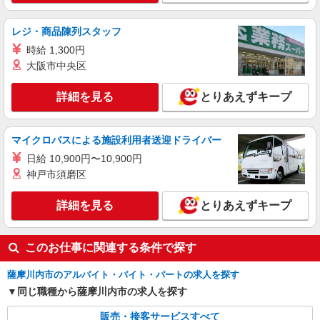
ケーズデンキ薩摩川内店
接客スタッフ
レジ・商品陳列スタッフ
【平日・土】時給1,029円〜1,174円 【日・
時給 1,300円
祝】 時給1,129円〜1,274円 ※経験・能力に応じ
て時給を考慮いたします □交通費支給 □時間外手
大阪市中央区
鹿児島県薩摩川内市勝目町4086番1
当（１分単位で別途全額支給） ■昇給・昇格制度
あり（年度契約更新時） □賞与あり（年２回） ※
詳細を見る
とりあえずキープ
詳細を見る
キープ
全て当社規定あり
アルバイト
パート
マイクロバスによる施設利用者送迎ドライバー
ケーズデンキ 薩摩川内店
日給 10,900円〜10,900円
接客スタッフ
神戸市須磨区
【平日・土】時給1,029円〜1,174円 【日・
祝】 時給1,129円〜1,274円 ※経験・能力に応じ
詳細を見る
とりあえずキープ
て時給を考慮いたします □交通費支給 □時間外手
鹿児島県薩摩川内市勝目町4086番1
当（１分単位で別途全額支給） ■昇給・昇格制度
あり（年度契約更新時） □賞与あり（年２回） ※
詳細を見る
キープ
全て当社規定あり
このお仕事に関連する条件で探す
薩摩川内市のアルバイト・バイト・パートの求人を探す
同じ職種から薩摩川内市の求人を探す
販売・接客サービスすべて