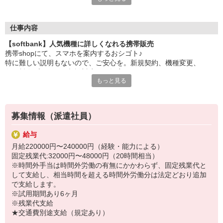
大手キャリアの店舗勤務なので安心・安定！
一度身に着けた知識は、
ずっと先まで役に立ちます！
仕事内容
【softbank】人気機種に詳しくなれる携帯販売
丁寧な研修もあるので、
携帯shopにて、スマホを案内するおシゴト♪
みなさんから働きやすいと好評です♪
特に難しい説明もないので、ご安心を。新規契約、機種変更、
最新アプリ事情やお得なプラン、
各種料金プランのご相談対応・ご提案などをお願いします。
スマホの裏ワザを学べるチャンス♪
もっと見る
初めての方でも安心♪
【選べるお仕事いろいろ】
あなた専属のコーディネーターが親切・丁寧にフォローするので、
￣￣￣￣￣￣￣￣￣￣￣
満足度◎
▼オフィスワーク
募集情報（派遣社員）
事務、経理、データ入力、コールセンター、受付
■携帯やインターネット販売業務
▼工場・製造・軽作業系
給与
docomo(ドコモ)/au(エーユー)・KDDI/softbank(ソフトバンク)など
機械/食品製造・梱包・仕分け・加工・組立・検査
月給220000円〜240000円（経験・能力による）
の大手キャリアから
▼美容系
固定残業代:32000円〜48000円（20時間相当）
ワイモバイル(Y!mobille)、楽天モバイル、UQなど格安スマホまで幅
眉毛サロンのアイブロウ・ネイリスト・エステ
※時間外手当は時間外労働の有無にかかわらず、固定残業代と
広く紹介可能♪
▼営業・販売
して支給し、相当時間を超える時間外労働分は法定どおり追加
人気のApple（アップル）店舗もございます！
法人営業・アパレル販売・個別指導塾・人材紹介
で支給します。
▼人気案件も多数♪
※試用期間あり6ヶ月
短期・期間限定・オープニング・官公庁案件
※残業代支給
上場/優良/大手企業など
★交通費別途支給（規定あり）