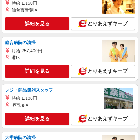
鹿児島県薩摩川内市のdocomoショップ
時給 1,150円
万円支給(規定有) お友達を紹介頂くと, インセンテ
仙台市青葉区
ィブ支給(規定有) ★月2回払い・週払い可能（規程
詳細を見る
キープ
有）★ ゜・。○。・゜+゜・。○。・゜+゜
詳細を見る
とりあえずキープ
紹介予定派遣
株式会社シエロ
総合病院の清掃
【softbank】人気機種に詳しくなれる携帯販
売
月給 257,400円
月給220000円〜240000円（経験・能力によ
港区
る） 固定残業代:32000円〜48000円（20時間相
当） ※時間外手当は時間外労働の有無にかかわら
鹿児島県薩摩川内市のsoftbankショップ
詳細を見る
とりあえずキープ
ず、固定残業代として支給し、相当時間を超える
時間外労働分は法定どおり追加で支給します。 ※
詳細を見る
キープ
試用期間あり6ヶ月 ※残業代支給 ★交通費別途支
レジ・商品陳列スタッフ
給（規定あり） ゜+゜・。○。・゜+゜・。
○。・゜+゜ 入社祝い金10万円支給(規定有) お友達
時給 1,180円
紹介予定派遣
を紹介頂くと, インセンティブ支給(規定有) ゜・。
株式会社シエロ
堺市堺区
○。・゜+゜・。○。・゜+゜
【docomo】の携帯販売スタッフ
詳細を見る
とりあえずキープ
時給1300円〜1350円（経験・能力による） ※
残業代支給 ★交通費別途支給（規定あり） ゜
+゜・。○。・゜+゜・。○。・゜+゜ 入社祝い金10
鹿児島県薩摩川内市のdocomoショップ
万円支給(規定有) お友達を紹介頂くと, インセンテ
大学病院の清掃