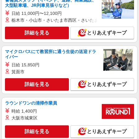
警備員スタッフ（イベント、道路、商業施設、
詳細を見る
キープ
大型駐車場、JR列車見張りなど）
日給 11,000円〜12,100円
正社員
栃木市・小山市・さいたま市西区・さいたま市岩槻区・久喜市・
ソフトバンク川内駅前店
ソフトバンクショップの携帯販売スタッフ
詳細を見る
とりあえずキープ
月給 220,000円 〜 240,000円 固定残業代:
32,000円 〜 48,000円（20時間相当） ＊時間外手
当は時間外労働の有無にかかわらず、固定残業代
マイクロバスにて教習所に通う生徒の送迎ドラ
■ソフトバンク川内駅前店 鹿児島県 薩摩川内
として支給し、相当時間を超える時間外労働分は
イバー
市 西向田町 7番32号
法定どおり追加で支給します。 試用期間あり 6ヶ
日給 15,850円
月 ※経験・能力による 【試用期間】月給 220000
箕面市
詳細を見る
キープ
円 〜 240000 円
詳細を見る
とりあえずキープ
アルバイト
ケーズデンキ薩摩川内店
レジ・軽作業スタッフ
ラウンドワンの清掃作業員
時給1,029円 □交通費支給 □時間外手当（１分
時給 1,400円
単位で別途全額支給） ※全て当社規定あり
大阪市城東区
鹿児島県薩摩川内市勝目町4086番1
詳細を見る
とりあえずキープ
詳細を見る
キープ