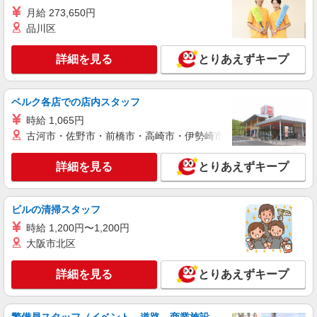
ィブ支給(規定有) ★月2回払い・週払い可能（規程
月給 273,650円
詳細を見る
キープ
有）★ ゜・。○。・゜+゜・。○。・゜+゜
品川区
派遣社員
詳細を見る
とりあえずキープ
株式会社シエロ
【softbank】人気機種に詳しくなれる携帯販
売
ベルク各店での店内スタッフ
時給未経験：1250円 経験者：1300円〜 ※残業
時給 1,065円
代支給 ★交通費別途支給（規定あり） ゜+゜・。
古河市・佐野市・前橋市・高崎市・伊勢崎市・太田市・館林市・
○。・゜+゜・。○。・゜+゜ 入社祝い金10万円支
鹿児島県薩摩川内市のsoftbankショップ
給(規定有) お友達を紹介頂くと, インセンティブ支
給(規定有) ★月2回払い・週払い可能（規程有）★
詳細を見る
とりあえずキープ
詳細を見る
キープ
゜・。○。・゜+゜・。○。・゜+゜
契約社員
ビルの清掃スタッフ
ソフトバンク販売契約社員【薩摩川内市エリア】
時給 1,200円〜1,200円
家電量販店内の携帯販売スタッフ
大阪市北区
月給 247,340円 〜 247,340円 試用期間なし ※
経験・能力による 【試用期間】時給 0 円 〜 0 円
詳細を見る
とりあえずキープ
■ソフトバンク販売契約社員【薩摩川内市エリ
ア】 鹿児島県薩摩川内市