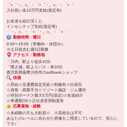
【スマホ面接実施中】
゜+゜・。○。・゜+゜・。○。・゜+゜
￣￣￣￣￣￣￣￣￣
入社祝い金10万円支給(規定有)
自宅に居ながらスマホでカンタン面接OK！
オンライン面談なのでスピード対応。
お友達を紹介頂くと,
インセンティブ支給(規定有)
゜・。○。・゜+゜・。○。・゜+゜
勤務時間・曜日
9:50〜19:00（実働8h・休憩1h）
※土日祝含む週5日勤務
アクセス・勤務地
「川内」駅より徒歩10分
「隈之城」駅よりバス・車10分
鹿児島県薩摩川内市のsoftbankショップ
待遇
☆昇給☆交通費規定支給☆制服有☆社保完
☆資格・残業手当☆リゾート施設・ジム優待
☆特別ボーナス最大5万円(規定)☆友達紹介
☆車通勤OK☆正社員登用制度有
応募資格・経験
☆未経験の方も大歓迎☆ ※高校生は不可
あなたのレベルに合わせた研修をご用意しているので、安心し
てネ♪