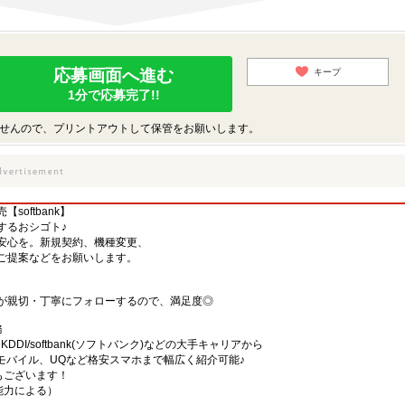
応募画面へ進む
キープ
1分で応募完了!!
せんので、プリントアウトして保管をお願いします。
oftbank】
するおシゴト♪
安心を。新規契約、機種変更、
ご提案などをお願いします。
が親切・丁寧にフォローするので、満足度◎
務
)・KDDI/softbank(ソフトバンク)などの大手キャリアから
、楽天モバイル、UQなど格安スマホまで幅広く紹介可能♪
舗もございます！
・能力による）