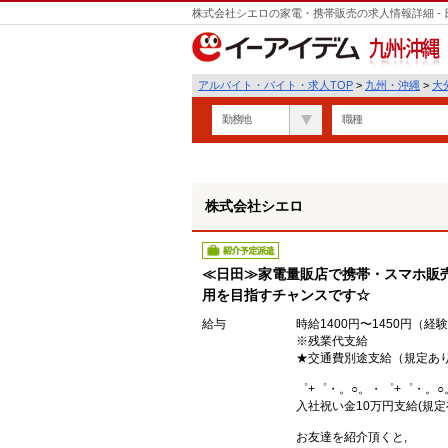
株式会社シエロの家電・携帯販売の求人情報詳細 -
遣
九州・沖縄
アルバイト・バイト・求人TOP
>
九州・沖縄
>
大
勤務地
職種
株式会社シエロ
紹介予定派遣
≪日田≫家電量販店で携帯・スマホ販売
用を目指すチャンスです☆
給与
時給1400円〜1450円（
※残業代支給
★交通費別途支給（規定あ
゜+゜・。○。・゜+゜・。○
入社祝い金10万円支給(規定
お友達を紹介頂くと,