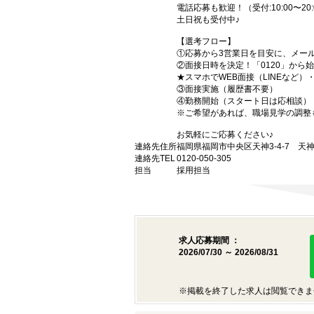
電話応募も歓迎！（受付:10:00〜20:
土日祝も受付中♪
【選考フロー】
①応募から3営業日を目安に、メール
②面接日時を決定！「0120」から
★スマホでWEB面接（LINEなど
③面接実施（履歴書不要）
④勤務開始（スタート日は応相談）
※ご希望があれば、職場見学の調整
お気軽にご応募ください♪
連絡先住所
福岡県福岡市中央区天神3-4-7 天神
連絡先TEL
0120-050-305
担当
採用担当
求人応募期間 ：
2026/07/30 ～ 2026/08/31
※掲載を終了した求人は閲覧できま