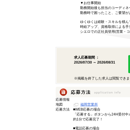
▼お仕事開始
勤務開始後も担当のコーディネ
勤務時で困ったこと、ご要望が
ゆくゆくは経験・スキルを積ん
時給アップ、資格取得による手
シエロでの正社員登用(営業・コ
求人応募期間 ：
2026/07/30 ～ 2026/08/31
※掲載を終了した求人は閲覧できま
応募情報
地図
福岡営業所
応募方法
■WEB応募の場合
「応募する」ボタンから24H受付中
約1分で応募完了！
■電話応募の場合