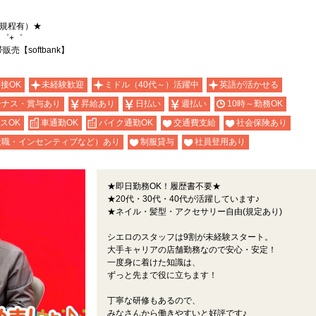
（規程有）★
゜+゜
【softbank】
面接OK
未経験歓迎
ミドル（40代～）活躍中
英語が活かせる
ーナス・賞与あり
昇給あり
日払い
週払い
10時～勤務OK
スOK
車通勤OK
バイク通勤OK
交通費支給
社会保険あり
役職・インセンティブなど）あり
制服貸与
社員登用あり
★即日勤務OK！履歴書不要★
★20代・30代・40代が活躍しています♪
★ネイル・髪型・アクセサリー自由(規定あり)
シエロのスタッフは9割が未経験スタート。
大手キャリアの店舗勤務なので安心・安定！
一度身に着けた知識は、
ずっと先まで役に立ちます！
丁寧な研修もあるので、
みなさんから働きやすいと好評です♪