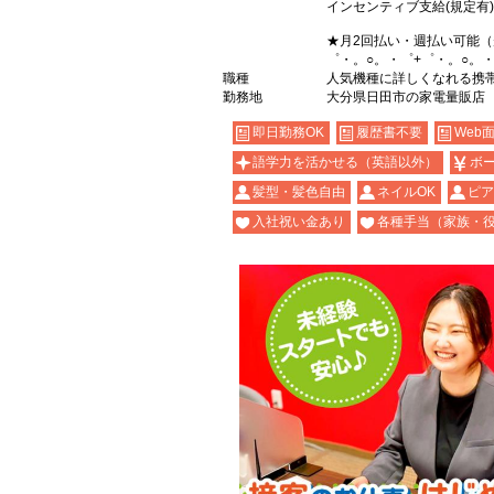
インセンティブ支給(規定有)
★月2回払い・週払い可能
゜・。○。・゜+゜・。○。・
職種
人気機種に詳しくなれる携帯販売
勤務地
大分県日田市の家電量販店
即日勤務OK
履歴書不要
Web
語学力を活かせる（英語以外）
ボ
髪型・髪色自由
ネイルOK
ピア
入社祝い金あり
各種手当（家族・