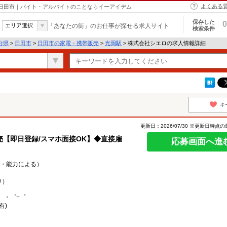
よくある
 日田市｜バイト・アルバイトのことならイーアイデム
保存した
0
エリア選択
「あなたの街」のお仕事が探せる求人サイト
検索条件
分県
>
日田市
>
日田市の家電・携帯販売
>
光岡駅
> 株式会社シエロの求人情報詳細
キ
更新日：2026/07/30 ※更新日時点
【即日登録/スマホ面接OK】◆直接雇
応募画面へ進
経験・能力による）
り）
。・゜+゜
有)