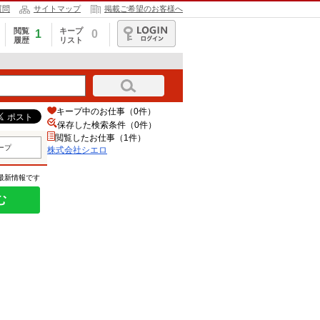
質問
サイトマップ
掲載ご希望のお客様へ
閲覧
キープ
1
0
履歴
リスト
ログイン
キープ中のお仕事（0件）
保存した検索条件（
0
件）
閲覧したお仕事（1件）
ープ
株式会社シエロ
の最新情報です
む