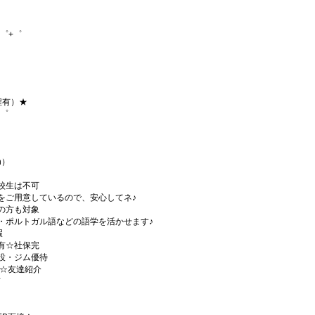
゜+゜
程有）★
+゜
h）
校生は不可
をご用意しているので、安心してネ♪
の方も対象
・ポルトガル語などの語学を活かせます♪
暇
有☆社保完
設・ジム優待
)☆友達紹介
有