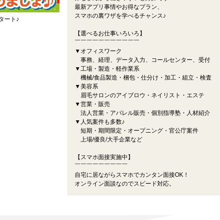
最新アプリ事情やお得なプラン、
スマホの裏ワザを学べるチャンス♪
タート♪
【選べるお仕事いろいろ】
￣￣￣￣￣￣￣￣￣￣￣
▼オフィスワーク
事務、経理、データ入力、コールセンター、受付
▼工場・製造・軽作業系
機械/食品製造・梱包・仕分け・加工・組立・検査
▼美容系
眉毛サロンのアイブロウ・ネイリスト・エステ
▼営業・販売
法人営業・アパレル販売・個別指導塾・人材紹介
▼人気案件も多数♪
短期・期間限定・オープニング・官公庁案件
上場/優良/大手企業など
【スマホ面接実施中】
￣￣￣￣￣￣￣￣￣
自宅に居ながらスマホでカンタン面接OK！
オンライン面談なのでスピード対応。