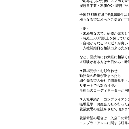
ご応募を頂いた後にスマホでW
履歴書不要・私服OK・即日で
全国47都道府県で約5,000
様々な希望に沿ったご提案が可
〈例〉
・未経験なので、研修が充実し
・時給1,600円以上を探してい
・自宅からなるべく近くが良い
・入社開始日を相談出来る先が
など、面接時にお気軽に相談く
※経験が有る方は土日休み・時
▼職場見学・お顔合わせ
勤務先の希望が決まったら
紹介先希望の会社で職場見学・
リモートでも対応可能♪
※担当のコーディネーターが同
▼入社手続き・コンプライアン
職場見学・お顔合わせを行った
就業意思の確認をさせて頂きま
就業希望の場合は、入店日の希
コンプライアンスに関する研修