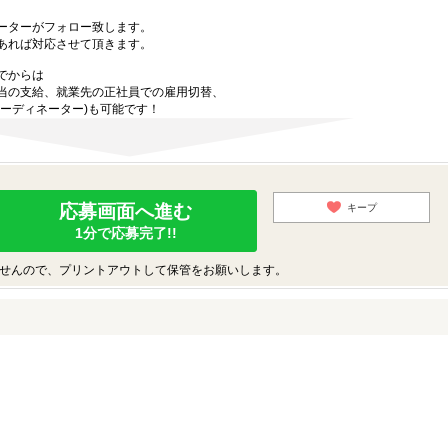
ーターがフォロー致します。
あれば対応させて頂きます。
でからは
当の支給、就業先の正社員での雇用切替、
ーディネーター)も可能です！
応募画面へ進む
キープ
1分で応募完了!!
せんので、プリントアウトして保管をお願いします。
♪