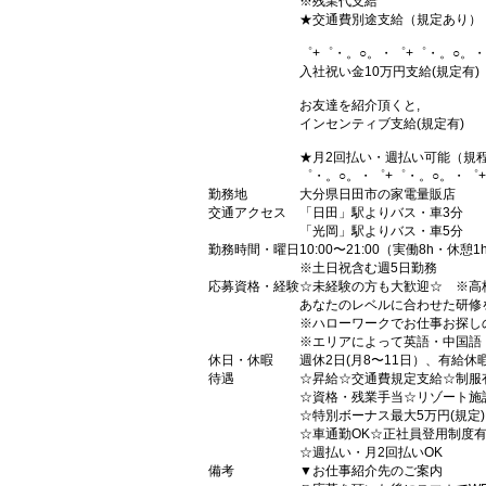
※残業代支給
★交通費別途支給（規定あり）
゜+゜・。○。・゜+゜・。○。・
入社祝い金10万円支給(規定有)
お友達を紹介頂くと,
インセンティブ支給(規定有)
★月2回払い・週払い可能（規
゜・。○。・゜+゜・。○。・゜
勤務地
大分県日田市の家電量販店
交通アクセス
「日田」駅よりバス・車3分
「光岡」駅よりバス・車5分
勤務時間・曜日
10:00〜21:00（実働8h・休憩1
※土日祝含む週5日勤務
応募資格・経験
☆未経験の方も大歓迎☆ ※高
あなたのレベルに合わせた研修
※ハローワークでお仕事お探し
※エリアによって英語・中国語
休日・休暇
週休2日(月8〜11日）、有給休
待遇
☆昇給☆交通費規定支給☆制服
☆資格・残業手当☆リゾート施
☆特別ボーナス最大5万円(規定
☆車通勤OK☆正社員登用制度
☆週払い・月2回払いOK
備考
▼お仕事紹介先のご案内