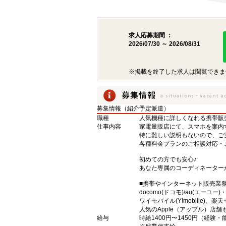
求人応募期間 ：
2026/07/30 ～ 2026/08/31
※掲載を終了した求人は閲覧できま
募集情報（紹介予定派遣）
職種
人気機種に詳しくなれる携帯販売【s
仕事内容
家電量販店にて、スマホを案内
特に難しい説明もないので、ご
各種料金プランのご相談対応・
初めての方でも安心♪
あなた専属のコーディネーター
■携帯やインターネット販売業
docomo(ドコモ)/au(エーユー
ワイモバイル(Y!mobille)
人気のApple（アップル）店
給与
時給1400円〜1450円（経験