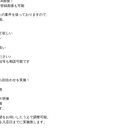
EB面接！
の登録面接も可能
件以上の案件を扱っておりますので、
能。
て欲しい
る
良い
ださい♪
短等も相談可能です
お顔合わせを実施！
席
ス研修
後
す。
望をお伺いしたうえで調整可能。
を入店日までに実施致します。