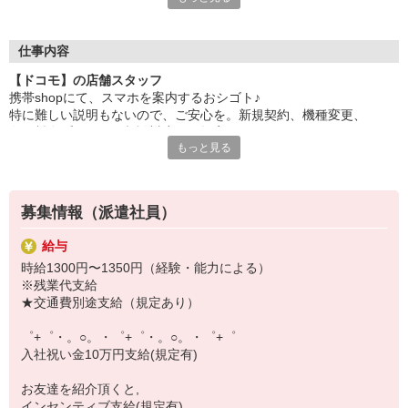
自分だけじゃなくって、
家族や友人にも適用されます！
仕事内容
さらに！各種リゾート施設やスポーツジムなどが
【ドコモ】の店舗スタッフ
特別割引価格でご利用可能☆
携帯shopにて、スマホを案内するおシゴト♪
お得に過ごしたいあなたの味方です♪
特に難しい説明もないので、ご安心を。新規契約、機種変更、
各種料金プランのご相談対応・ご提案などをお願いします。
【選べるお仕事いろいろ】
もっと見る
￣￣￣￣￣￣￣￣￣￣￣
初めての方でも安心♪
▼オフィスワーク
あなた専属のコーディネーターが親切・丁寧にフォローするので、
事務、経理、データ入力、コールセンター、受付
満足度◎
▼工場・製造・軽作業系
募集情報（派遣社員）
機械/食品製造・梱包・仕分け・加工・組立・検査
■携帯やインターネット販売業務
▼美容系
給与
docomo(ドコモ)/au(エーユー)・KDDI/softbank(ソフトバンク)など
眉毛サロンのアイブロウ・ネイリスト・エステ
時給1300円〜1350円（経験・能力による）
の大手キャリアから
▼営業・販売
※残業代支給
ワイモバイル(Y!mobille)、楽天モバイル、UQなど格安スマホまで幅
法人営業・アパレル販売・個別指導塾・人材紹介
★交通費別途支給（規定あり）
広く紹介可能♪
▼人気案件も多数♪
人気のApple（アップル）店舗もございます！
短期・期間限定・オープニング・官公庁案件
゜+゜・。○。・゜+゜・。○。・゜+゜
上場/優良/大手企業など
入社祝い金10万円支給(規定有)
【スマホ面接実施中】
お友達を紹介頂くと,
￣￣￣￣￣￣￣￣￣
インセンティブ支給(規定有)