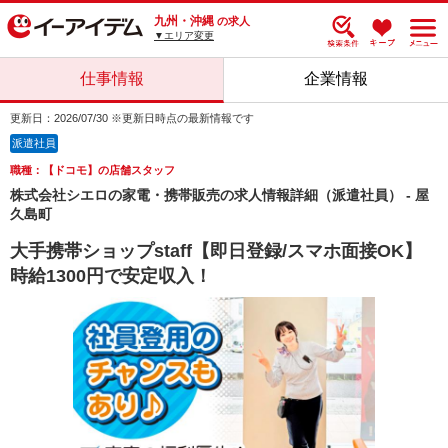
九州・沖縄
の求人
▼エリア変更
仕事情報
企業情報
更新日：2026/07/30 ※更新日時点の最新情報です
派遣社員
職種：【ドコモ】の店舗スタッフ
株式会社シエロの家電・携帯販売の求人情報詳細（派遣社員） - 屋
久島町
大手携帯ショップstaff【即日登録/スマホ面接OK】
時給1300円で安定収入！