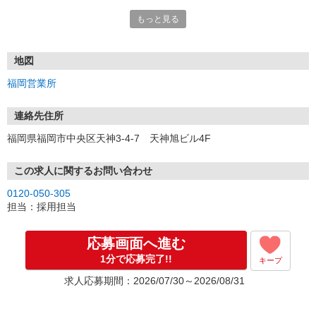
もっと見る
■電話応募の場合
電話応募も歓迎！（受付:10:00〜20:00）
土日祝も受付中♪
地図
【選考フロー】
福岡営業所
①応募から3営業日を目安に、メールorお電話でご連絡します。
②面接日時を決定！「0120」から始まる電話番号からご連絡します
★スマホでWEB面接（LINEなど）・出張面接・事務所面接と選べま
連絡先住所
す
福岡県福岡市中央区天神3-4-7 天神旭ビル4F
③面接実施（履歴書不要）
④勤務開始（スタート日は応相談）
※ご希望があれば、職場見学の調整もOKです！
この求人に関するお問い合わせ
0120-050-305
お気軽にご応募ください♪
担当：採用担当
応募画面へ進む
1分で応募完了!!
キープ
求人応募期間：2026/07/30～2026/08/31