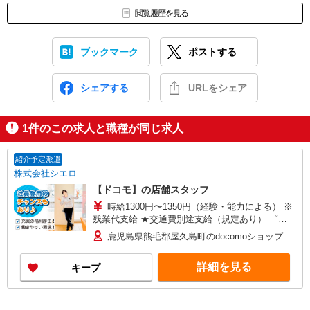
閲覧履歴を見る
ブックマーク
ポストする
シェアする
URLをシェア
1
件のこの求人と職種が同じ求人
紹介予定派遣
株式会社シエロ
【ドコモ】の店舗スタッフ
時給1300円〜1350円（経験・能力による） ※
残業代支給 ★交通費別途支給（規定あり） ゜
+゜・。○。・゜+゜・。○。・゜+゜ 入社祝い金10
鹿児島県熊毛郡屋久島町のdocomoショップ
万円支給(規定有) お友達を紹介頂くと, インセンテ
ィブ支給(規定有) ★月2回払い・週払い可能（規程
詳細を見る
キープ
有）★ ゜・。○。・゜+゜・。○。・゜+゜