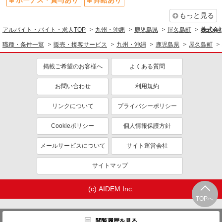
ボーナス・賞与あり
昇給あり
もっと見る
アルバイト・バイト・求人TOP
九州・沖縄
鹿児島県
屋久島町
株式会
職種・条件一覧
販売・接客サービス
九州・沖縄
鹿児島県
屋久島町
掲載ご希望のお客様へ
よくある質問
お問い合わせ
利用規約
リンクについて
プライバシーポリシー
Cookieポリシー
個人情報保護方針
メールサービスについて
サイト運営会社
サイトマップ
(c) AIDEM Inc.
TOPへ
閲覧履歴を見る