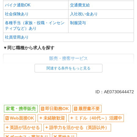
バイク通勤OK
交通費支給
社会保険あり
入社祝い金あり
各種手当（家族・役職・インセン
制服貸与
ティブなど）あり
社員登用あり
同じ職種から求人を探す
販売・接客サービス
家電・携帯販売
関連する条件をもっと見る
同じ特徴から求人を探す
未経験歓迎
ミドル（40代～）活躍中
ID：AE0730644472
英語が活かせる
ボーナス・賞与あり
日払い
車通勤OK
家電・携帯販売
即日勤務OK
履歴書不要
交通費支給
社会保険あり
Web面接OK
未経験歓迎
ミドル（40代～）活躍中
社員登用あり
英語が活かせる
語学力を活かせる（英語以外）