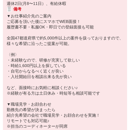
週休2日(月8〜11日）、有給休暇
備考
▼お仕事紹介先のご案内
ご応募を頂いた後にスマホでWEB面接！
履歴書不要・私服OK・即日での登録面接も可能
全国47都道府県で約5,000件以上の案件を扱っておりますので、
様々な希望に沿ったご提案が可能。
〈例〉
・未経験なので、研修が充実して欲しい
・時給1,600円以上を探している
・自宅からなるべく近くが良い
・入社開始日を相談出来る先が良い
など、面接時にお気軽に相談ください♪
※経験が有る方は土日休み・時短等も相談可能です
▼職場見学・お顔合わせ
勤務先の希望が決まったら
紹介先希望の会社で職場見学・お顔合わせを実施！
リモートでも対応可能♪
※担当のコーディネーターが同席