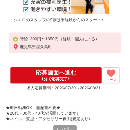
シエロのスタッフの9割は未経験からのスタート♪
時給1300円〜1350円（経験・能力による）
※残業代支給
鹿児島県屋久島町
★交通費別途支給（規定あり）
゜+゜・。○。・゜+゜・。○。・゜+゜
入社祝い金10万円支給(規定有)
応募画面へ進む
お友達を紹介頂くと,
1分で応募完了!!
キープ
インセンティブ支給(規定有)
求人応募期間：2026/07/30～2026/08/31
★月2回払い・週払い可能（規程有）★
゜・。○。・゜+゜・。○。・゜+゜
★即日勤務OK！履歴書不要★
★20代・30代・40代が活躍しています♪
★ネイル・髪型・アクセサリー自由(規定あり)
もっと見る
各キャリアの新機種が特別価格で購入OK！！