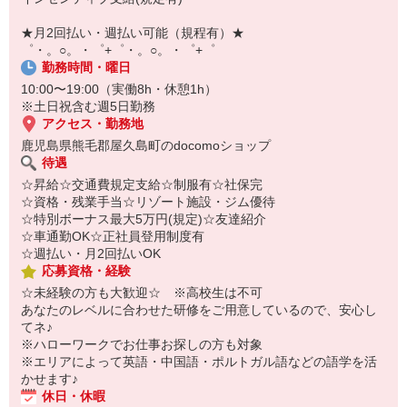
自宅に居ながらスマホでカンタン面接OK！
オンライン面談なのでスピード対応。
★月2回払い・週払い可能（規程有）★
即日登録もOK♪
゜・。○。・゜+゜・。○。・゜+゜
勤務時間・曜日
気になった方はお気軽にご相談ください！
10:00〜19:00（実働8h・休憩1h）
※土日祝含む週5日勤務
アクセス・勤務地
鹿児島県熊毛郡屋久島町のdocomoショップ
待遇
☆昇給☆交通費規定支給☆制服有☆社保完
☆資格・残業手当☆リゾート施設・ジム優待
☆特別ボーナス最大5万円(規定)☆友達紹介
☆車通勤OK☆正社員登用制度有
☆週払い・月2回払いOK
応募資格・経験
☆未経験の方も大歓迎☆ ※高校生は不可
あなたのレベルに合わせた研修をご用意しているので、安心し
てネ♪
※ハローワークでお仕事お探しの方も対象
※エリアによって英語・中国語・ポルトガル語などの語学を活
かせます♪
休日・休暇