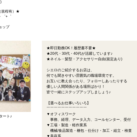
)
（規程有）★
・゜+゜
ショップ
★即日勤務OK！履歴書不要★
★20代・30代・40代が活躍しています♪
★ネイル・髪型・アクセサリー自由(規定あり)
シエロのご紹介するお店は、
何でも聞きやすい雰囲気の職場環境です。
お互いに教え合ったり、フォローしあったりする
優しい人間関係がある場所ばかり！
皆で一緒にステップアップしましょう♪
【選べるお仕事いろいろ】
￣￣￣￣￣￣￣￣￣￣￣
▼オフィスワーク
タート♪
事務、経理、データ入力、コールセンター、受付
▼工場・製造・軽作業系
機械/食品製造・梱包・仕分け・加工・組立・検査
▼美容系