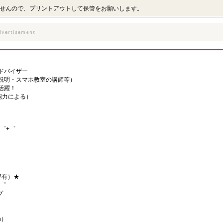
せんので、プリントアウトして保管をお願いします。
ドバイザー
説明・スマホ教室の講師等）
活躍！
・能力による）
゜+゜
程有）★
+゜
プ
h）