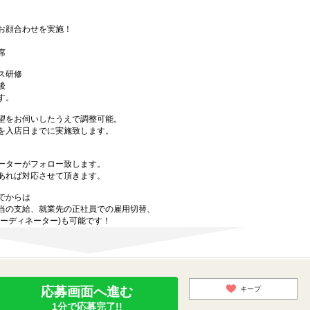
お顔合わせを実施！
席
ス研修
後
す。
望をお伺いしたうえで調整可能。
を入店日までに実施致します。
ーターがフォロー致します。
あれば対応させて頂きます。
でからは
当の支給、就業先の正社員での雇用切替、
ーディネーター)も可能です！
応募画面へ進む
キープ
1分で応募完了!!