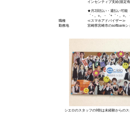
インセンティブ支給(規定有
★月2回払い・週払い可能
゜・。○。・゜+゜・。○。
職種
≪スマホアドバイザー≫
勤務地
宮崎県宮崎市のsoftbank
シエロのスタッフの9割は未経験からのス