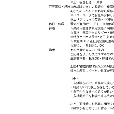
※土日祝含む週5日勤務
応募資格・経験
☆未経験の方も大歓迎☆ ※高
あなたのレベルに合わせた研修
※ハローワークでお仕事お探し
※エリアによって英語・中国語
休日・休暇
週休2日(月8〜11日）、有給休
待遇
☆昇給☆交通費規定支給☆制服
☆資格・残業手当☆リゾート施
☆特別ボーナス最大5万円(規定
☆車通勤OK☆正社員登用制度
☆週払い・月2回払いOK
備考
▼お仕事紹介先のご案内
ご応募を頂いた後にスマホでW
履歴書不要・私服OK・即日で
全国47都道府県で約5,000
様々な希望に沿ったご提案が可
〈例〉
・未経験なので、研修が充実し
・時給1,600円以上を探してい
・自宅からなるべく近くが良い
・入社開始日を相談出来る先が
など、面接時にお気軽に相談く
※経験が有る方は土日休み・時