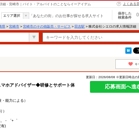
よくある
細 - 宮崎市｜バイト・アルバイトのことならイーアイデム
保存した
0
エリア選択
「あなたの街」のお仕事が探せる求人サイト
検索条件
崎県
>
宮崎市
>
宮崎市のその他販売・サービス
>
田吉駅
> 株式会社シエロの求人情報詳細
キ
更新日：2026/08/08 ※更新日時点
スマホアドバイザー◆研修とサポート体
応募画面へ進
経験・能力による）
り）
○。・゜+゜
有)