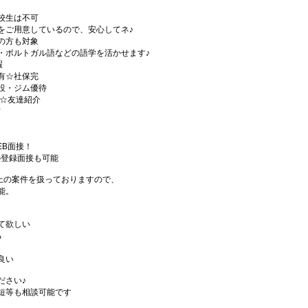
校生は不可
をご用意しているので、安心してネ♪
の方も対象
・ポルトガル語などの語学を活かせます♪
暇
有☆社保完
設・ジム優待
)☆友達紹介
有
EB面接！
の登録面接も可能
件以上の案件を扱っておりますので、
能。
て欲しい
る
良い
ださい♪
短等も相談可能です