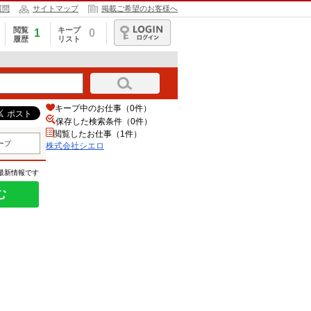
質問
サイトマップ
掲載ご希望のお客様へ
閲覧
キープ
1
0
履歴
リスト
ログイン
キープ中のお仕事（0件）
保存した検索条件（
0
件）
閲覧したお仕事（1件）
ープ
株式会社シエロ
の最新情報です
む