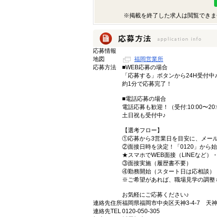
※掲載を終了した求人は閲覧できま
応募情報
地図
福岡営業所
応募方法
■WEB応募の場合
「応募する」ボタンから24H受付中
約1分で応募完了！
■電話応募の場合
電話応募も歓迎！（受付:10:00〜20:
土日祝も受付中♪
【選考フロー】
①応募から3営業日を目安に、メール
②面接日時を決定！「0120」から
★スマホでWEB面接（LINEなど
③面接実施（履歴書不要）
④勤務開始（スタート日は応相談）
※ご希望があれば、職場見学の調整
お気軽にご応募ください♪
連絡先住所
福岡県福岡市中央区天神3-4-7 天神
連絡先TEL
0120-050-305