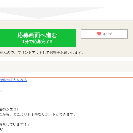
応募画面へ進む
キープ
1分で応募完了!!
せんので、プリントアウトして保管をお願いします。
の他の求人をみる
9）
遣のシエロ♪
だから、どこよりも丁寧なサポートができます。
。
待ちしています！」
07