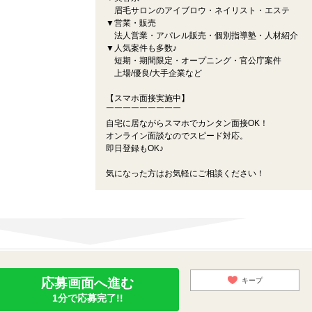
眉毛サロンのアイブロウ・ネイリスト・エステ
▼営業・販売
法人営業・アパレル販売・個別指導塾・人材紹介
▼人気案件も多数♪
短期・期間限定・オープニング・官公庁案件
上場/優良/大手企業など
【スマホ面接実施中】
￣￣￣￣￣￣￣￣￣
自宅に居ながらスマホでカンタン面接OK！
オンライン面談なのでスピード対応。
即日登録もOK♪
気になった方はお気軽にご相談ください！
応募画面へ進む
キープ
1分で応募完了!!