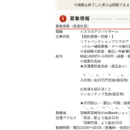
※掲載を終了した求人は閲覧できま
募集情報（派遣社員）
職種
≪スマホアドバイザー≫
仕事内容
【契約業務一切無！】
ソフトバンクショップスマホア
（クルー補助業務・データ移行
※未経験大歓迎、幅広い年齢層
給与
時給1400円〜1450円（経験
※残業代支給
★交通費別途支給（規定あり）
゜+゜・。○。・゜+゜・。○。・
入社祝い金10万円支給(規定有)
お友達を紹介頂くと,
インセンティブ支給(規定有)
★月2回払い・週払い可能（規
゜・。○。・゜+゜・。○。・゜
勤務地
宮崎県宮崎市のsoftbankショッ
交通アクセス
「田吉」駅より徒歩12分
「宮崎空港」より徒歩15分
勤務時間・曜日
10:00〜20:00（実働8h・休憩1