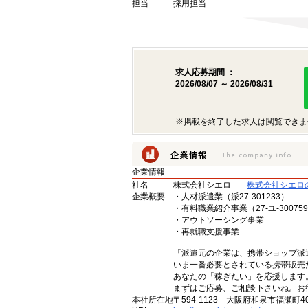
担当
採用担当
求人応募期間 ：
2026/08/07 ～ 2026/08/31
※掲載を終了した求人は閲覧できま
企業情報
社名
株式会社シエロ
株式会社シエロ
企業概要
・人材派遣業（派27-301233）
・有料職業紹介事業（27-ユ-30075
・アウトソーシング事業
・再就職支援事業
「派遣元の企業は、携帯ショップ派
いま一番必要とされている携帯販売
あなたの「稼ぎたい」を応援します
まずはご応募、ご相談下さいね。お
本社所在地
〒594-1123 大阪府和泉市福瀬町4