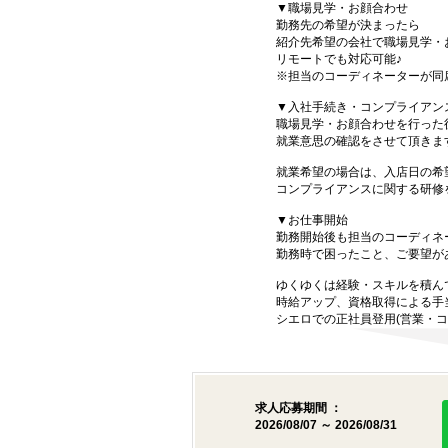
▼職場見学・お顔合わせ
勤務先の希望が決まったら
紹介先希望の会社で職場見学・
リモートでも対応可能♪
※担当のコーディネーターが同
▼入社手続き・コンプライアン
職場見学・お顔合わせを行った
就業意思の確認をさせて頂きま
就業希望の場合は、入店日の希
コンプライアンスに関する研修
▼お仕事開始
勤務開始後も担当のコーディネ
勤務時で困ったこと、ご要望が
ゆくゆくは経験・スキルを積ん
時給アップ、資格取得による手
シエロでの正社員登用(営業・コ
求人応募期間 ：
2026/08/07 ～ 2026/08/31