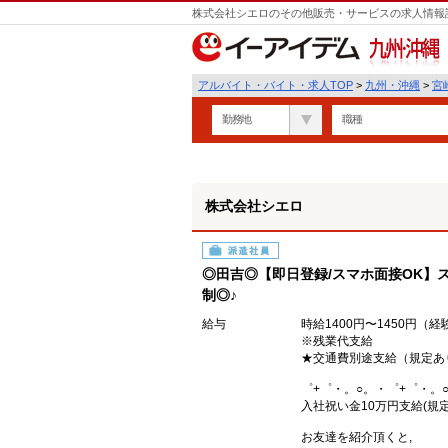
株式会社シエロのその他販売・サービスの求人情報詳
九州・沖縄
アルバイト・バイト・求人TOP
>
九州・沖縄
>
宮
勤務地
職種
株式会社シエロ
派遣社員
◎田吉◎【即日登録/スマホ面接OK】
制◎♪
給与
時給1400円〜1450円（
※残業代支給
★交通費別途支給（規定あ
゜+゜・。○。・゜+゜・。
入社祝い金10万円支給(規定
お友達を紹介頂くと,