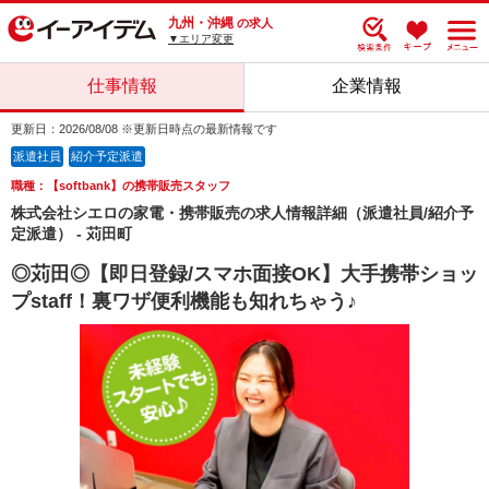
九州・沖縄
の求人
▼エリア変更
仕事情報
企業情報
更新日：2026/08/08 ※更新日時点の最新情報です
派遣社員
紹介予定派遣
職種：【softbank】の携帯販売スタッフ
株式会社シエロの家電・携帯販売の求人情報詳細（派遣社員/紹介予
定派遣） - 苅田町
◎苅田◎【即日登録/スマホ面接OK】大手携帯ショッ
プstaff！裏ワザ便利機能も知れちゃう♪