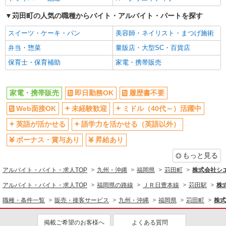
苅田町の人気の職種からバイト・アルバイト・パートを探す
スイーツ・ケーキ・パン
美容師・ネイリスト・まつげ施術
弁当・惣菜
量販店・大型SC・百貨店
保育士・保育補助
家電・携帯販売
家電・携帯販売
即日勤務OK
履歴書不要
Web面接OK
未経験歓迎
ミドル（40代～）活躍中
英語が活かせる
語学力を活かせる（英語以外）
ボーナス・賞与あり
昇給あり
もっと見る
アルバイト・バイト・求人TOP
九州・沖縄
福岡県
苅田町
株式会社シ
アルバイト・バイト・求人TOP
福岡県の路線
ＪＲ日豊本線
苅田駅
株
職種・条件一覧
販売・接客サービス
九州・沖縄
福岡県
苅田町
株式
掲載ご希望のお客様へ
よくある質問