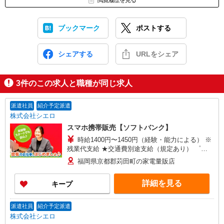
閲覧履歴を見る
ブックマーク
ポストする
シェアする
URLをシェア
3
件のこの求人と職種が同じ求人
派遣社員
紹介予定派遣
株式会社シエロ
スマホ携帯販売【ソフトバンク】
時給1400円〜1450円（経験・能力による） ※
残業代支給 ★交通費別途支給（規定あり） ゜
+゜・。○。・゜+゜・。○。・゜+゜ 入社祝い金10
福岡県京都郡苅田町の家電量販店
万円支給(規定有) お友達を紹介頂くと, インセンテ
ィブ支給(規定有) ★月2回払い・週払い可能（規程
詳細を見る
キープ
有）★ ゜・。○。・゜+゜・。○。・゜+゜
派遣社員
紹介予定派遣
株式会社シエロ