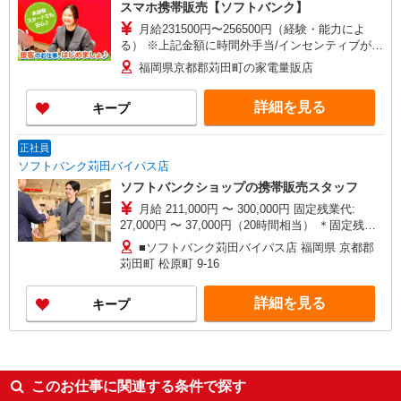
スマホ携帯販売【ソフトバンク】
月給231500円〜256500円（経験・能力によ
る） ※上記金額に時間外手当/インセンティブが加
算 ・賞与あり・時間外手当あり（平均残業時間：
福岡県京都郡苅田町の家電量販店
10h/月）・地域手当/職能手当あり・Workstyle支
援金（4000円/月）あり・実績によりインセンティ
詳細を見る
キープ
ブあり ★交通費別途支給（規定あり） ゜+゜・。
○。・゜+゜・。○。・゜+゜ 入社祝い金10万円支
給(規定有) お友達を紹介頂くと, インセンティブ支
正社員
給(規定有) ゜・。○。・゜+゜・。○。・゜+゜
ソフトバンク苅田バイパス店
ソフトバンクショップの携帯販売スタッフ
月給 211,000円 〜 300,000円 固定残業代:
27,000円 〜 37,000円（20時間相当） ＊固定残業
代：27,000円〜37,000円（20時間程度）基本給の
■ソフトバンク苅田バイパス店 福岡県 京都郡
中に含む 試用期間あり 6ヶ月 ※経験・能力による
苅田町 松原町 9‐16
【試用期間】月給 211000 円 〜 300000 円
詳細を見る
キープ
このお仕事に関連する条件で探す