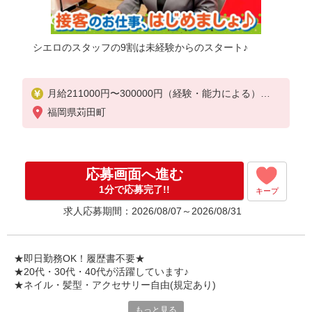
シエロのスタッフの9割は未経験からのスタート♪
月給211000円〜300000円（経験・能力による）
※残業代支給
福岡県苅田町
★交通費別途支給（規定あり）
゜+゜・。○。・゜+゜・。○。・゜+゜
入社祝い金10万円支給(規定有)
応募画面へ進む
お友達を紹介頂くと,
1分で応募完了!!
キープ
インセンティブ支給(規定有)
求人応募期間：2026/08/07～2026/08/31
゜・。○。・゜+゜・。○。・゜+゜
★即日勤務OK！履歴書不要★
★20代・30代・40代が活躍しています♪
★ネイル・髪型・アクセサリー自由(規定あり)
もっと見る
新しい機種やプラン。