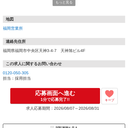
もっと見る
■電話応募の場合
電話応募も歓迎！（受付:10:00〜20:00）
土日祝も受付中♪
地図
【選考フロー】
福岡営業所
①応募から3営業日を目安に、メールorお電話でご連絡します。
②面接日時を決定！「0120」から始まる電話番号からご連絡します
★スマホでWEB面接（LINEなど）・出張面接・事務所面接と選べま
連絡先住所
す
福岡県福岡市中央区天神3-4-7 天神旭ビル4F
③面接実施（履歴書不要）
④勤務開始（スタート日は応相談）
※ご希望があれば、職場見学の調整もOKです！
この求人に関するお問い合わせ
0120-050-305
お気軽にご応募ください♪
担当：採用担当
応募画面へ進む
1分で応募完了!!
キープ
求人応募期間：2026/08/07～2026/08/31