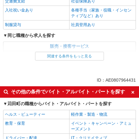
交通費支給
社会保険あり
入社祝い金あり
各種手当（家族・役職・インセン
ティブなど）あり
制服貸与
社員登用あり
同じ職種から求人を探す
販売・接客サービス
家電・携帯販売
関連する条件をもっと見る
同じ特徴から求人を探す
未経験歓迎
ミドル（40代～）活躍中
ID：AE0807964431
英語が活かせる
ボーナス・賞与あり
その他の条件でバイト・アルバイト・パートを探す
車通勤OK
交通費支給
苅田町の職種からバイト・アルバイト・パートを探す
社会保険あり
社員登用あり
ヘルス・ビューティー
軽作業・製造・物流
教育・保育
イベント・キャンペーン・アミュ
ーズメント
ドライバー・配達
IT・クリエイティブ