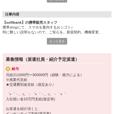
日々変わる専門知識を覚えるのはやっぱり大変。
でも心配ご無用！
仕事内容
シエロのご紹介するお店は、チームワークが良く
【softbank】の携帯販売スタッフ
お互いに教え合ったり、フォローしあったりする
携帯shopにて、スマホを案内するおシゴト♪
和気あいあいとした人間関係がある店舗ばかり！
特に難しい説明もないので、ご安心を。新規契約、機種変更、
皆で一緒にステップアップしましょう♪
各種料金プランのご相談対応・ご提案などをお願いします。
もっと見る
【選べるお仕事いろいろ】
初めての方でも安心♪
￣￣￣￣￣￣￣￣￣￣￣
あなた専属のコーディネーターが親切・丁寧にフォローするので、
▼オフィスワーク
満足度◎
事務、経理、データ入力、コールセンター、受付
募集情報（派遣社員・紹介予定派遣）
▼工場・製造・軽作業系
■携帯やインターネット販売業務
機械/食品製造・梱包・仕分け・加工・組立・検査
給与
docomo(ドコモ)/au(エーユー)・KDDI/softbank(ソフトバンク)など
▼美容系
月給211000円〜300000円（経験・能力による）
の大手キャリアから
眉毛サロンのアイブロウ・ネイリスト・エステ
※残業代支給
ワイモバイル(Y!mobille)、楽天モバイル、UQなど格安スマホまで幅
▼営業・販売
★交通費別途支給（規定あり）
広く紹介可能♪
法人営業・アパレル販売・個別指導塾・人材紹介
人気のApple（アップル）店舗もございます！
▼人気案件も多数♪
゜+゜・。○。・゜+゜・。○。・゜+゜
短期・期間限定・オープニング・官公庁案件
入社祝い金10万円支給(規定有)
上場/優良/大手企業など
お友達を紹介頂くと,
【スマホ面接実施中】
インセンティブ支給(規定有)