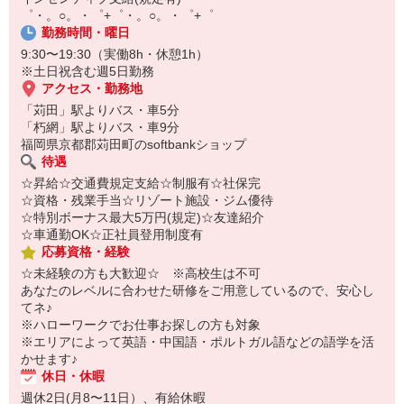
￣￣￣￣￣￣￣￣￣
゜・。○。・゜+゜・。○。・゜+゜
自宅に居ながらスマホでカンタン面接OK！
勤務時間・曜日
オンライン面談なのでスピード対応。
9:30〜19:30（実働8h・休憩1h）
※土日祝含む週5日勤務
アクセス・勤務地
「苅田」駅よりバス・車5分
「朽網」駅よりバス・車9分
福岡県京都郡苅田町のsoftbankショップ
待遇
☆昇給☆交通費規定支給☆制服有☆社保完
☆資格・残業手当☆リゾート施設・ジム優待
☆特別ボーナス最大5万円(規定)☆友達紹介
☆車通勤OK☆正社員登用制度有
応募資格・経験
☆未経験の方も大歓迎☆ ※高校生は不可
あなたのレベルに合わせた研修をご用意しているので、安心し
てネ♪
※ハローワークでお仕事お探しの方も対象
※エリアによって英語・中国語・ポルトガル語などの語学を活
かせます♪
休日・休暇
週休2日(月8〜11日）、有給休暇