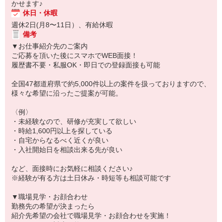
かせます♪
休日・休暇
週休2日(月8〜11日）、有給休暇
備考
▼お仕事紹介先のご案内
ご応募を頂いた後にスマホでWEB面接！
履歴書不要・私服OK・即日での登録面接も可能
全国47都道府県で約5,000件以上の案件を扱っておりますので、
様々な希望に沿ったご提案が可能。
〈例〉
・未経験なので、研修が充実して欲しい
・時給1,600円以上を探している
・自宅からなるべく近くが良い
・入社開始日を相談出来る先が良い
など、面接時にお気軽に相談ください♪
※経験が有る方は土日休み・時短等も相談可能です
▼職場見学・お顔合わせ
勤務先の希望が決まったら
紹介先希望の会社で職場見学・お顔合わせを実施！