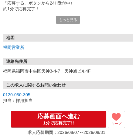
「応募する」ボタンから24H受付中♪
約1分で応募完了！
もっと見る
■電話応募の場合
電話応募も歓迎！（受付:10:00〜20:00）
土日祝も受付中♪
地図
【選考フロー】
福岡営業所
①応募から3営業日を目安に、メールorお電話でご連絡します。
②面接日時を決定！「0120」から始まる電話番号からご連絡します
★スマホでWEB面接（LINEなど）・出張面接・事務所面接と選べま
連絡先住所
す
福岡県福岡市中央区天神3-4-7 天神旭ビル4F
③面接実施（履歴書不要）
④勤務開始（スタート日は応相談）
※ご希望があれば、職場見学の調整もOKです！
この求人に関するお問い合わせ
0120-050-305
お気軽にご応募ください♪
担当：採用担当
応募画面へ進む
1分で応募完了!!
キープ
求人応募期間：2026/08/07～2026/08/31