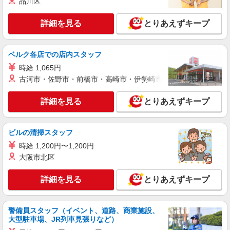
品川区
紹介予定派遣
株式会社シエロ
詳細を見る
とりあえずキープ
【softbank】人気機種に詳しくなれる携帯販
売
月給193000円〜266100円（経験・能力によ
ベルク各店での店内スタッフ
る） ※残業代支給 ★交通費別途支給（規定あり）
時給 1,065円
゜+゜・。○。・゜+゜・。○。・゜+゜ 入社祝い金
宮崎県宮崎市のsoftbankショップ
10万円支給(規定有) お友達を紹介頂くと, インセン
古河市・佐野市・前橋市・高崎市・伊勢崎市・太田市・館林市・
ティブ支給(規定有) ゜・。○。・゜+゜・。
詳細を見る
キープ
○。・゜+゜
詳細を見る
とりあえずキープ
派遣社員
株式会社シエロ
ビルの清掃スタッフ
【ドコモ】の店舗スタッフ
時給 1,200円〜1,200円
時給1300円〜1400円（経験・能力による） ※
大阪市北区
残業代支給 ★交通費別途支給（規定あり） ゜
+゜・。○。・゜+゜・。○。・゜+゜ 入社祝い金10
宮崎県宮崎市のdocomoショップ
詳細を見る
とりあえずキープ
万円支給(規定有) お友達を紹介頂くと, インセンテ
ィブ支給(規定有) ★月2回払い・週払い可能（規程
詳細を見る
キープ
有）★ ゜・。○。・゜+゜・。○。・゜+゜
警備員スタッフ（イベント、道路、商業施設、
大型駐車場、JR列車見張りなど）
派遣社員