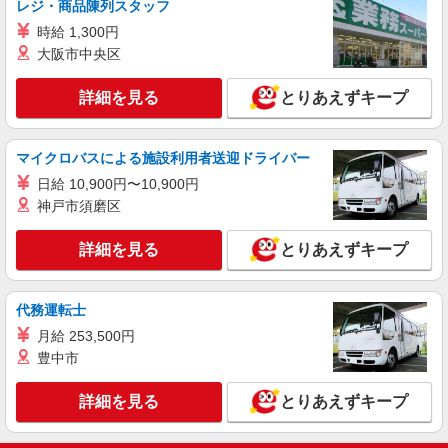
レジ・商品陳列スタッフ
+゜・。○。・゜+゜・。○。・゜+゜ 入社祝い金10
宮崎県宮崎市の家電量販店
時給 1,300円
万円支給(規定有) お友達を紹介頂くと, インセンテ
ィブ支給(規定有) ★月2回払い・週払い可能（規程
大阪市中央区
詳細を見る
キープ
有）★ ゜・。○。・゜+゜・。○。・゜+゜
詳細を見る
とりあえずキープ
紹介予定派遣
株式会社シエロ
【ソフトバンク】の店舗スタッフ
マイクロバスによる施設利用者送迎ドライバー
月給193000円〜266100円（経験・能力によ
日給 10,900円〜10,900円
る） ※試用期間あり4ヶ月 ※残業代支給 ★交通費
神戸市須磨区
別途支給（規定あり） ゜+゜・。○。・゜+゜・。
宮崎県宮崎市のsoftbankショップ
○。・゜+゜ 入社祝い金10万円支給(規定有) お友達
詳細を見る
とりあえずキープ
を紹介頂くと, インセンティブ支給(規定有) ゜・。
詳細を見る
キープ
○。・゜+゜・。○。・゜+゜
代務運転士
月給 253,500円
豊中市
詳細を見る
とりあえずキープ