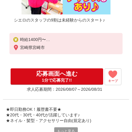
シエロのスタッフの9割は未経験からのスタート♪
時給1400円〜
※残業代支給
宮崎県宮崎市
★交通費別途支給（規定あり）
゜+゜・。○。・゜+゜・。○。・゜+゜
入社祝い金10万円支給(規定有)
応募画面へ進む
お友達を紹介頂くと,
1分で応募完了!!
キープ
インセンティブ支給(規定有)
求人応募期間：2026/08/07～2026/08/31
★月2回払い・週払い可能（規程有）★
゜・。○。・゜+゜・。○。・゜+゜
★即日勤務OK！履歴書不要★
★20代・30代・40代が活躍しています♪
★ネイル・髪型・アクセサリー自由(規定あり)
もっと見る
シエロのスタッフは9割が未経験スタート。