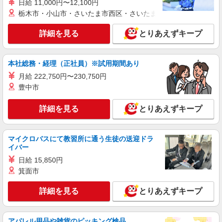
株式会社シエロ
日給 11,000円〜12,100円
栃木市・小山市・さいたま市西区・さいたま市岩槻区・久喜市・
人気機種に詳しくなれる携帯販売
【Y!mobile】
詳細を見る
とりあえずキープ
時給1400円〜1450円（経験・能力による） ※
残業代支給 ★交通費別途支給（規定あり） ゜
+゜・。○。・゜+゜・。○。・゜+゜ 入社祝い金10
宮崎県宮崎市の家電量販店
万円支給(規定有) お友達を紹介頂くと, インセンテ
本社総務・経理（正社員）※試用期間あり
ィブ支給(規定有) ★月2回払い・週払い可能（規程
月給 222,750円〜230,750円
詳細を見る
キープ
有）★ ゜・。○。・゜+゜・。○。・゜+゜
豊中市
紹介予定派遣
詳細を見る
とりあえずキープ
株式会社シエロ
【ドコモ】の店舗スタッフ
時給1300円〜1400円（経験・能力による） ※
マイクロバスにて教習所に通う生徒の送迎ドラ
残業代支給 ★交通費別途支給（規定あり） ゜
イバー
+゜・。○。・゜+゜・。○。・゜+゜ 入社祝い金10
宮崎県宮崎市のdocomoショップ
日給 15,850円
万円支給(規定有) お友達を紹介頂くと, インセンテ
箕面市
ィブ支給(規定有) ★月2回払い・週払い可能（規程
詳細を見る
キープ
有）★ ゜・。○。・゜+゜・。○。・゜+゜
詳細を見る
とりあえずキープ
紹介予定派遣
株式会社シエロ
アパレル用品や雑貨のピッキング検品