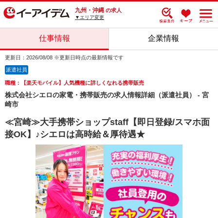
九州・沖縄
の求人
▼エリア変更
仕事情報
企業情報
更新日：2026/08/08 ※更新日時点の最新情報です
派遣社員
職種：【楽天モバイル】人気機種に詳しくなれる携帯販売
株式会社シエロの家電・携帯販売の求人情報詳細（派遣社員） - 宮
崎市
≪宮崎≫大手携帯ショップstaff【即日登録/スマホ面
接OK】♪シエロは高時給＆厚待遇★