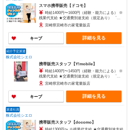
スマホ携帯販売【ドコモ】
時給1400円〜1600円（経験・能力による） ※
残業代支給 ★交通費別途支給（規定あり） ゜
+゜・。○。・゜+゜・。○。・゜+゜ 入社祝い金10
宮崎県宮崎市の家電量販店
万円支給(規定有) お友達を紹介頂くと, インセンテ
ィブ支給(規定有) ★月2回払い・週払い可能（規程
詳細を見る
キープ
有）★ ゜・。○。・゜+゜・。○。・゜+゜
紹介予定派遣
株式会社シエロ
携帯販売スタッフ【Y!mobile】
時給1400円〜1450円（経験・能力による） ※
残業代支給 ★交通費別途支給（規定あり） ゜
+゜・。○。・゜+゜・。○。・゜+゜ 入社祝い金10
宮崎県宮崎市の家電量販店
万円支給(規定有) お友達を紹介頂くと, インセンテ
ィブ支給(規定有) ★月2回払い・週払い可能（規程
詳細を見る
キープ
有）★ ゜・。○。・゜+゜・。○。・゜+゜
派遣社員
株式会社シエロ
携帯販売スタッフ【docomo】
時給1300円〜 ※残業代支給 ★交通費別途支給