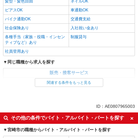
髪型・髪色自由
ネイルOK
ピアスOK
車通勤OK
バイク通勤OK
交通費支給
社会保険あり
入社祝い金あり
各種手当（家族・役職・インセン
制服貸与
ティブなど）あり
社員登用あり
同じ職種から求人を探す
販売・接客サービス
家電・携帯販売
関連する条件をもっと見る
同じ特徴から求人を探す
未経験歓迎
ミドル（40代～）活躍中
ID：AE0807965003
英語が活かせる
ボーナス・賞与あり
その他の条件でバイト・アルバイト・パートを探す
日払い
車通勤OK
宮崎市の職種からバイト・アルバイト・パートを探す
交通費支給
社会保険あり