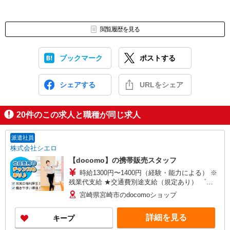
閲覧履歴を見る
ブックマーク
ポストする
シェアする
URLをシェア
20
件のこの求人と職種が同じ求人
派遣社員
株式会社シエロ
【docomo】の携帯販売スタッフ
時給1300円〜1400円（経験・能力による） ※
残業代支給 ★交通費別途支給（規定あり） ゜
+゜・。○。・゜+゜・。○。・゜+゜ 入社祝い金10
宮崎県宮崎市のdocomoショップ
万円支給(規定有) お友達を紹介頂くと, インセンテ
ィブ支給(規定有) ★月2回払い・週払い可能（規程
詳細を見る
キープ
有）★ ゜・。○。・゜+゜・。○。・゜+゜