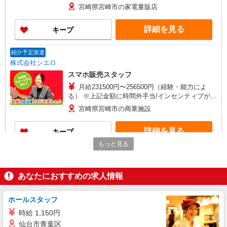
+゜・。○。・゜+゜・。○。・゜+゜ 入社祝い金10
宮崎県宮崎市の家電量販店
万円支給(規定有) お友達を紹介頂くと, インセンテ
ィブ支給(規定有) ★月2回払い・週払い可能（規程
詳細を見る
キープ
有）★ ゜・。○。・゜+゜・。○。・゜+゜
紹介予定派遣
株式会社シエロ
スマホ販売スタッフ
月給231500円〜256500円（経験・能力によ
る） ※上記金額に時間外手当/インセンティブが加
算 ・賞与あり・時間外手当あり（平均残業時間：
宮崎県宮崎市の商業施設
10h/月）・地域手当/職能手当あり・Workstyle支
援金（4000円/月）あり・実績によりインセンティ
詳細を見る
キープ
ブあり ★交通費別途支給（規定あり） ゜+゜・。
○。・゜+゜・。○。・゜+゜ 入社祝い金10万円支
もっと見る
給(規定有) お友達を紹介頂くと, インセンティブ支
紹介予定派遣
給(規定有) ゜・。○。・゜+゜・。○。・゜+゜
株式会社シエロ
あなたにおすすめの求人情報
【softbank】の携帯販売スタッフ
時給1400円〜 ※残業代支給 ★交通費別途支給
（規定あり） ゜+゜・。○。・゜+゜・。○。・゜
ホールスタッフ
+゜ 入社祝い金10万円支給(規定有) お友達を紹介
宮崎県宮崎市の商業施設
時給 1,150円
頂くと, インセンティブ支給(規定有) ★月2回払
仙台市青葉区
い・週払い可能（規程有）★ ゜・。○。・゜