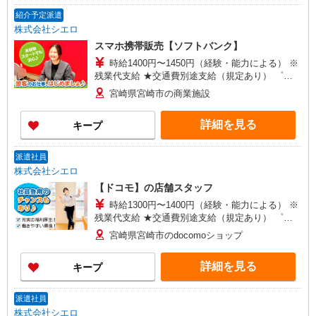
紹介予定派遣
株式会社シエロ
スマホ携帯販売【ソフトバンク】
時給1400円〜1450円（経験・能力による） ※
残業代支給 ★交通費別途支給（規定あり） ゜
+゜・。○。・゜+゜・。○。・゜+゜ 入社祝い金10
宮崎県宮崎市の商業施設
万円支給(規定有) お友達を紹介頂くと, インセンテ
ィブ支給(規定有) ★月2回払い・週払い可能（規程
詳細を見る
キープ
有）★ ゜・。○。・゜+゜・。○。・゜+゜
派遣社員
株式会社シエロ
【ドコモ】の店舗スタッフ
時給1300円〜1400円（経験・能力による） ※
残業代支給 ★交通費別途支給（規定あり） ゜
+゜・。○。・゜+゜・。○。・゜+゜ 入社祝い金10
宮崎県宮崎市のdocomoショップ
万円支給(規定有) お友達を紹介頂くと, インセンテ
ィブ支給(規定有) ★月2回払い・週払い可能（規程
詳細を見る
キープ
有）★ ゜・。○。・゜+゜・。○。・゜+゜
派遣社員
株式会社シエロ