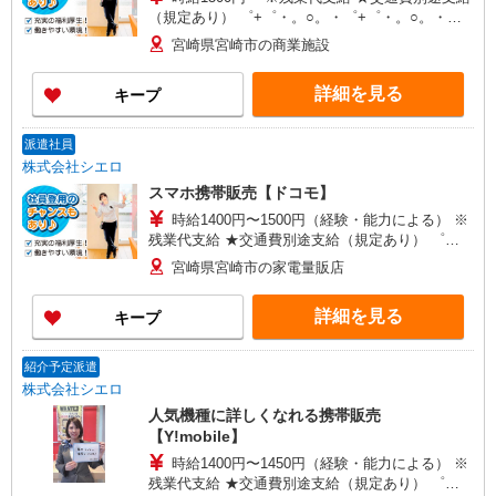
（規定あり） ゜+゜・。○。・゜+゜・。○。・゜
+゜ 入社祝い金10万円支給(規定有) お友達を紹介
宮崎県宮崎市の商業施設
頂くと, インセンティブ支給(規定有) ★月2回払
い・週払い可能（規程有）★ ゜・。○。・゜
詳細を見る
キープ
+゜・。○。・゜+゜
派遣社員
株式会社シエロ
スマホ携帯販売【ドコモ】
時給1400円〜1500円（経験・能力による） ※
残業代支給 ★交通費別途支給（規定あり） ゜
+゜・。○。・゜+゜・。○。・゜+゜ 入社祝い金10
宮崎県宮崎市の家電量販店
万円支給(規定有) お友達を紹介頂くと, インセンテ
ィブ支給(規定有) ★月2回払い・週払い可能（規程
詳細を見る
キープ
有）★ ゜・。○。・゜+゜・。○。・゜+゜
紹介予定派遣
株式会社シエロ
人気機種に詳しくなれる携帯販売
【Y!mobile】
時給1400円〜1450円（経験・能力による） ※
残業代支給 ★交通費別途支給（規定あり） ゜