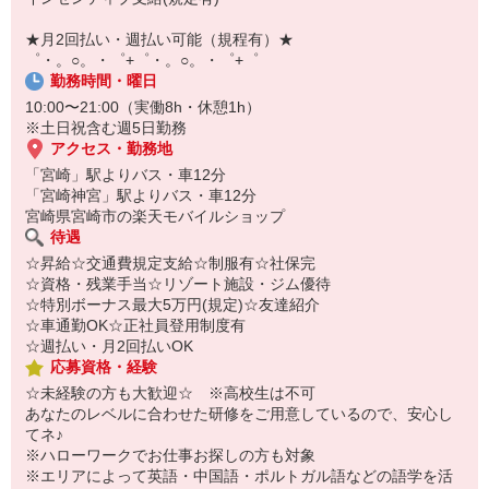
【スマホ面接実施中】
￣￣￣￣￣￣￣￣￣
★月2回払い・週払い可能（規程有）★
自宅に居ながらスマホでカンタン面接OK！
゜・。○。・゜+゜・。○。・゜+゜
オンライン面談なのでスピード対応。
勤務時間・曜日
10:00〜21:00（実働8h・休憩1h）
※土日祝含む週5日勤務
アクセス・勤務地
「宮崎」駅よりバス・車12分
「宮崎神宮」駅よりバス・車12分
宮崎県宮崎市の楽天モバイルショップ
待遇
☆昇給☆交通費規定支給☆制服有☆社保完
☆資格・残業手当☆リゾート施設・ジム優待
☆特別ボーナス最大5万円(規定)☆友達紹介
☆車通勤OK☆正社員登用制度有
☆週払い・月2回払いOK
応募資格・経験
☆未経験の方も大歓迎☆ ※高校生は不可
あなたのレベルに合わせた研修をご用意しているので、安心し
てネ♪
※ハローワークでお仕事お探しの方も対象
※エリアによって英語・中国語・ポルトガル語などの語学を活