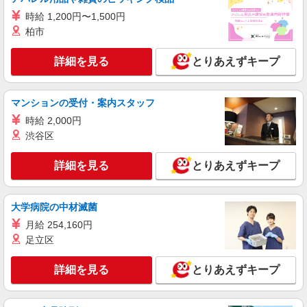
携帯販売スタッフ【docomo】
時給 1,200円〜1,500円
時給1300円〜 ※残業代支給 ★交通費別途支給
（規定あり） ゜+゜・。○。・゜+゜・。○。・゜
柏市
+゜ 入社祝い金10万円支給(規定有) お友達を紹介
宮崎県宮崎市の商業施設
頂くと, インセンティブ支給(規定有) ★月2回払
詳細を見る
とりあえずキープ
い・週払い可能（規程有）★ ゜・。○。・゜
詳細を見る
キープ
+゜・。○。・゜+゜
マンションの受付・案内スタッフ
紹介予定派遣
時給 2,000円
株式会社シエロ
渋谷区
携帯販売スタッフ【softbank】
時給1400円〜1450円（経験・能力による） ※
詳細を見る
とりあえずキープ
残業代支給 ★交通費別途支給（規定あり） ゜
+゜・。○。・゜+゜・。○。・゜+゜ 入社祝い金10
宮崎県宮崎市の家電量販店
万円支給(規定有) お友達を紹介頂くと, インセンテ
ィブ支給(規定有) ★月2回払い・週払い可能（規程
大学病院の中材滅菌
詳細を見る
キープ
有）★ ゜・。○。・゜+゜・。○。・゜+゜
月給 254,160円
足立区
派遣社員
株式会社シエロ
詳細を見る
とりあえずキープ
携帯販売スタッフ【softbank】
時給1400円〜1450円（経験・能力による） ※
残業代支給 ★交通費別途支給（規定あり） ゜