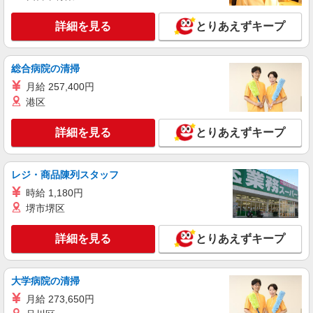
詳細を見る
キープ
+゜・。○。・゜+゜
詳細を見る
とりあえずキープ
紹介予定派遣
株式会社シエロ
総合病院の清掃
大人気のApple店舗スタッフ
月給 257,400円
時給1400円〜 ※残業代支給 ★交通費別途支給
（規定あり） ゜+゜・。○。・゜+゜・。○。・゜
港区
+゜ 入社祝い金10万円支給(規定有) お友達を紹介
宮崎県宮崎市のapple専門店
頂くと, インセンティブ支給(規定有) ★月2回払
詳細を見る
とりあえずキープ
い・週払い可能（規程有）★ ゜・。○。・゜
詳細を見る
キープ
+゜・。○。・゜+゜
レジ・商品陳列スタッフ
派遣社員
時給 1,180円
株式会社シエロ
堺市堺区
スマホ携帯販売【ソフトバンク】
時給1400円〜1450円（経験・能力による） ※
詳細を見る
とりあえずキープ
残業代支給 ★交通費別途支給（規定あり） ゜
+゜・。○。・゜+゜・。○。・゜+゜ 入社祝い金10
宮崎県宮崎市の商業施設
万円支給(規定有) お友達を紹介頂くと, インセンテ
ィブ支給(規定有) ★月2回払い・週払い可能（規程
大学病院の清掃
詳細を見る
キープ
有）★ ゜・。○。・゜+゜・。○。・゜+゜
月給 273,650円