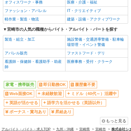
社員登用あり
オフィスワーク・事務
医療・介護・福祉
ファッション・アパレル
IT・クリエイティブ
軽作業・製造・物流
建築・設備・アクティブワーク
宮崎市の人気の職種からバイト・アルバイト・パートを探す
製造・組立・加工
施設警備・交通誘導警備・駐車輪
場管理・イベント警備
アパレル販売
ファストフード・デリ
看護師・保健師・看護助手・助産
医療事務・受付・クラーク
師
家電・携帯販売
即日勤務OK
履歴書不要
Web面接OK
未経験歓迎
ミドル（40代～）活躍中
英語が活かせる
語学力を活かせる（英語以外）
ボーナス・賞与あり
昇給あり
もっと見る
アルバイト・バイト・求人TOP
九州・沖縄
宮崎県
宮崎市
株式会社シ