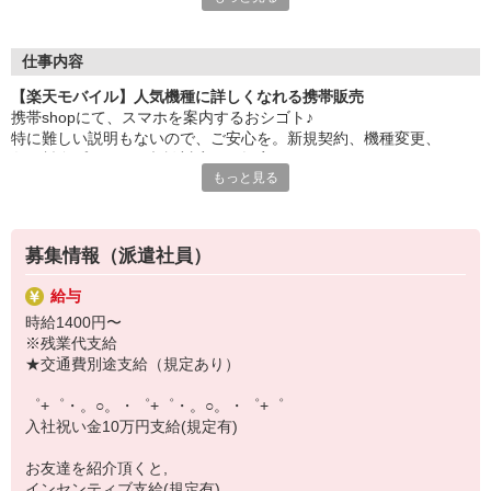
大手キャリアの店舗勤務なので安心・安定！
一度身に着けた知識は、
ずっと先まで役に立ちます！
仕事内容
【楽天モバイル】人気機種に詳しくなれる携帯販売
丁寧な研修もあるので、
携帯shopにて、スマホを案内するおシゴト♪
みなさんから働きやすいと好評です♪
特に難しい説明もないので、ご安心を。新規契約、機種変更、
最新アプリ事情やお得なプラン、
各種料金プランのご相談対応・ご提案などをお願いします。
スマホの裏ワザを学べるチャンス♪
もっと見る
初めての方でも安心♪
【選べるお仕事いろいろ】
あなた専属のコーディネーターが親切・丁寧にフォローするので、
￣￣￣￣￣￣￣￣￣￣￣
満足度◎
▼オフィスワーク
募集情報（派遣社員）
事務、経理、データ入力、コールセンター、受付
■携帯やインターネット販売業務
▼工場・製造・軽作業系
給与
docomo(ドコモ)/au(エーユー)・KDDI/softbank(ソフトバンク)など
機械/食品製造・梱包・仕分け・加工・組立・検査
時給1400円〜
の大手キャリアから
▼美容系
※残業代支給
ワイモバイル(Y!mobille)、楽天モバイル、UQなど格安スマホまで幅
眉毛サロンのアイブロウ・ネイリスト・エステ
★交通費別途支給（規定あり）
広く紹介可能♪
▼営業・販売
人気のApple（アップル）店舗もございます！
法人営業・アパレル販売・個別指導塾・人材紹介
゜+゜・。○。・゜+゜・。○。・゜+゜
▼人気案件も多数♪
入社祝い金10万円支給(規定有)
短期・期間限定・オープニング・官公庁案件
上場/優良/大手企業など
お友達を紹介頂くと,
インセンティブ支給(規定有)