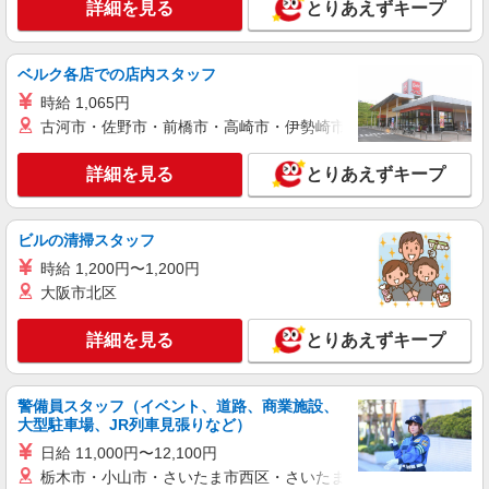
詳細を見る
とりあえずキープ
契約社員
ソフトバンク販売契約社員【宮古島市エリア】
家電量販店内の携帯販売スタッフ
ベルク各店での店内スタッフ
月給 247,340円 〜 247,340円 試用期間なし ※
時給 1,065円
経験・能力による 【試用期間】時給 0 円 〜 0 円
古河市・佐野市・前橋市・高崎市・伊勢崎市・太田市・館林市・
■ソフトバンク販売契約社員【宮古島市エリ
ア】 沖縄県宮古島市
詳細を見る
とりあえずキープ
詳細を見る
キープ
ビルの清掃スタッフ
正社員
時給 1,200円〜1,200円
ワイモバイル宮古店
大阪市北区
ワイモバイルショップの携帯販売スタッフ
月給 209,721円 〜 256,438円 固定残業代:
詳細を見る
とりあえずキープ
26,331円 〜 33,098円（20時間相当） ＊時間外手
当は時間外労働の有無にかかわらず、固定残業代
■ワイモバイル宮古店 沖縄県宮古島市平良字西
として支給し、相当時間を超える時間外労働分は
里928‐3
法定どおり追加で支給します。 試用期間あり 3ヶ
警備員スタッフ（イベント、道路、商業施設、
月 ※経験・能力による 【試用期間】月給 209721
大型駐車場、JR列車見張りなど）
詳細を見る
キープ
円 〜 256438 円
日給 11,000円〜12,100円
栃木市・小山市・さいたま市西区・さいたま市岩槻区・久喜市・