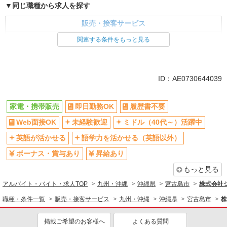
同じ職種から求人を探す
販売・接客サービス
家電・携帯販売
関連する条件をもっと見る
同じ特徴から求人を探す
未経験歓迎
ミドル（40代～）活躍中
ID：AE0730644039
英語が活かせる
ボーナス・賞与あり
日払い
車通勤OK
家電・携帯販売
即日勤務OK
履歴書不要
交通費支給
社会保険あり
Web面接OK
未経験歓迎
ミドル（40代～）活躍中
社員登用あり
英語が活かせる
語学力を活かせる（英語以外）
ボーナス・賞与あり
昇給あり
もっと見る
アルバイト・バイト・求人TOP
九州・沖縄
沖縄県
宮古島市
株式会社
職種・条件一覧
販売・接客サービス
九州・沖縄
沖縄県
宮古島市
株
掲載ご希望のお客様へ
よくある質問