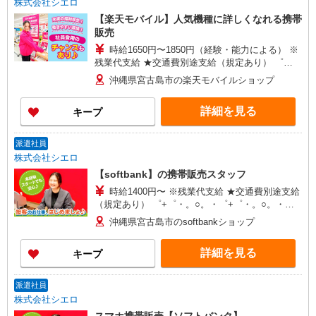
株式会社シエロ
【楽天モバイル】人気機種に詳しくなれる携帯
販売
時給1650円〜1850円（経験・能力による） ※
残業代支給 ★交通費別途支給（規定あり） ゜
+゜・。○。・゜+゜・。○。・゜+゜ 入社祝い金10
沖縄県宮古島市の楽天モバイルショップ
万円支給(規定有) お友達を紹介頂くと, インセンテ
ィブ支給(規定有) ★月2回払い・週払い可能（規程
詳細を見る
キープ
有）★ ゜・。○。・゜+゜・。○。・゜+゜
派遣社員
株式会社シエロ
【softbank】の携帯販売スタッフ
時給1400円〜 ※残業代支給 ★交通費別途支給
（規定あり） ゜+゜・。○。・゜+゜・。○。・゜
+゜ 入社祝い金10万円支給(規定有) お友達を紹介
沖縄県宮古島市のsoftbankショップ
頂くと, インセンティブ支給(規定有) ★月2回払
い・週払い可能（規程有）★ ゜・。○。・゜
詳細を見る
キープ
+゜・。○。・゜+゜
派遣社員
株式会社シエロ