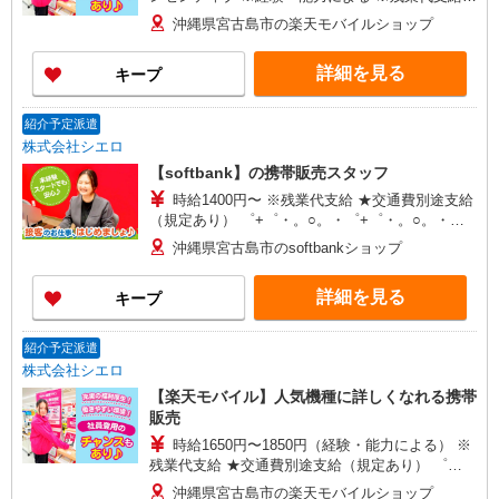
★交通費別途支給（規定あり） ゜+゜・。○。・゜
沖縄県宮古島市の楽天モバイルショップ
+゜・。○。・゜+゜ 入社祝い金10万円支給(規定
有) お友達を紹介頂くと, インセンティブ支給(規定
詳細を見る
キープ
有) ゜・。○。・゜+゜・。○。・゜+゜
紹介予定派遣
株式会社シエロ
【softbank】の携帯販売スタッフ
時給1400円〜 ※残業代支給 ★交通費別途支給
（規定あり） ゜+゜・。○。・゜+゜・。○。・゜
+゜ 入社祝い金10万円支給(規定有) お友達を紹介
沖縄県宮古島市のsoftbankショップ
頂くと, インセンティブ支給(規定有) ★月2回払
い・週払い可能（規程有）★ ゜・。○。・゜
詳細を見る
キープ
+゜・。○。・゜+゜
紹介予定派遣
株式会社シエロ
【楽天モバイル】人気機種に詳しくなれる携帯
販売
時給1650円〜1850円（経験・能力による） ※
残業代支給 ★交通費別途支給（規定あり） ゜
+゜・。○。・゜+゜・。○。・゜+゜ 入社祝い金10
沖縄県宮古島市の楽天モバイルショップ