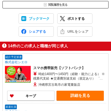
閲覧履歴を見る
ブックマーク
ポストする
シェアする
URLをシェア
14
件のこの求人と職種が同じ求人
紹介予定派遣
株式会社シエロ
スマホ携帯販売【ソフトバンク】
時給1400円〜1450円（経験・能力による） ※
残業代支給 ★交通費別途支給（規定あり） ゜
+゜・。○。・゜+゜・。○。・゜+゜ 入社祝い金10
沖縄県宮古島市の家電量販店
万円支給(規定有) お友達を紹介頂くと, インセンテ
ィブ支給(規定有) ★月2回払い・週払い可能（規程
詳細を見る
キープ
有）★ ゜・。○。・゜+゜・。○。・゜+゜
派遣社員