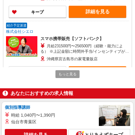
万円支給(規定有) お友達を紹介頂くと, インセンテ
ィブ支給(規定有) ★月2回払い・週払い可能（規程
詳細を見る
キープ
有）★ ゜・。○。・゜+゜・。○。・゜+゜
紹介予定派遣
株式会社シエロ
スマホ携帯販売【ソフトバンク】
月給231500円〜256500円（経験・能力によ
る） ※上記金額に時間外手当/インセンティブが加
算 ・賞与あり・時間外手当あり（平均残業時間：
沖縄県宮古島市の家電量販店
10h/月）・地域手当/職能手当あり・Workstyle支
援金（4000円/月）あり・実績によりインセンティ
詳細を見る
キープ
ブあり ★交通費別途支給（規定あり） ゜+゜・。
もっと見る
○。・゜+゜・。○。・゜+゜ 入社祝い金10万円支
給(規定有) お友達を紹介頂くと, インセンティブ支
紹介予定派遣
給(規定有) ゜・。○。・゜+゜・。○。・゜+゜
株式会社シエロ
あなたにおすすめの求人情報
【ソフトバンク】の店舗スタッフ
月給209721円〜256438円（経験・能力によ
個別指導講師
る） ※残業代支給 ★交通費別途支給（規定あり）
時給 1,040円〜1,390円
゜+゜・。○。・゜+゜・。○。・゜+゜ 入社祝い金
沖縄県宮古島市のsoftbankショップ
仙台市青葉区
10万円支給(規定有) お友達を紹介頂くと, インセン
ティブ支給(規定有) ゜・。○。・゜+゜・。
詳細を見る
キープ
○。・゜+゜
詳細を見る
とりあえずキープ