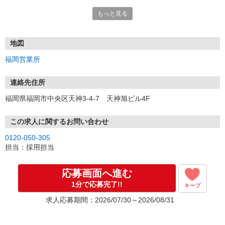
もっと見る
■電話応募の場合
電話応募も歓迎！（受付:10:00〜20:00）
土日祝も受付中♪
地図
【選考フロー】
福岡営業所
①応募から3営業日を目安に、メールorお電話でご連絡します。
②面接日時を決定！「0120」から始まる電話番号からご連絡します
★スマホでWEB面接（LINEなど）・出張面接・事務所面接と選べま
連絡先住所
す
福岡県福岡市中央区天神3-4-7 天神旭ビル4F
③面接実施（履歴書不要）
④勤務開始（スタート日は応相談）
※ご希望があれば、職場見学の調整もOKです！
この求人に関するお問い合わせ
0120-050-305
お気軽にご応募ください♪
担当：採用担当
応募画面へ進む
1分で応募完了!!
キープ
求人応募期間：2026/07/30～2026/08/31