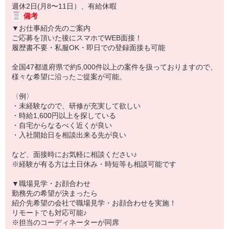
週休2日(月8〜11日）、有給休暇
備考
▼お仕事紹介先のご案内
ご応募を頂いた後にスマホでWEB面接！
履歴書不要・私服OK・即日での登録面接も可能
全国47都道府県で約5,000件以上の案件を扱っておりますので、
様々な希望に沿ったご提案が可能。
〈例〉
・未経験なので、研修が充実して欲しい
・時給1,600円以上を探している
・自宅からなるべく近くが良い
・入社開始日を相談出来る先が良い
など、面接時にお気軽に相談ください♪
※経験が有る方は土日休み・時短等も相談可能です
▼職場見学・お顔合わせ
勤務先の希望が決まったら
紹介先希望の会社で職場見学・お顔合わせを実施！
リモートでも対応可能♪
※担当のコーディネーターが同席