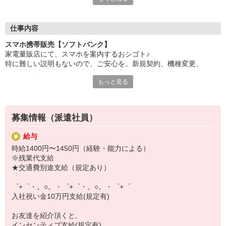
自分だけじゃなくって、
家族や友人にも適用されます！
仕事内容
さらに、各種リゾート施設やスポーツジムなどが
スマホ携帯販売【ソフトバンク】
特別割引価格でご利用可能☆☆
家電量販店にて、スマホを案内するおシゴト♪
お得に過ごしたいあなたの味方です♪
特に難しい説明もないので、ご安心を。新規契約、機種変更、
各種料金プランのご相談対応・ご提案などをお願いします。
【選べるお仕事いろいろ】
もっと見る
￣￣￣￣￣￣￣￣￣￣￣
初めての方でも安心♪
▼オフィスワーク
あなた専属のコーディネーターが親切・丁寧にフォローするので、
事務、経理、データ入力、コールセンター、受付
満足度◎
▼工場・製造・軽作業系
募集情報（派遣社員）
機械/食品製造・梱包・仕分け・加工・組立・検査
■携帯やインターネット販売業務
▼美容系
給与
docomo(ドコモ)/au(エーユー)・KDDI/softbank(ソフトバンク)など
眉毛サロンのアイブロウ・ネイリスト・エステ
時給1400円〜1450円（経験・能力による）
の大手キャリアから
▼営業・販売
※残業代支給
ワイモバイル(Y!mobille)、楽天モバイル、UQなど格安スマホまで幅
法人営業・アパレル販売・個別指導塾・人材紹介
★交通費別途支給（規定あり）
広く紹介可能♪
▼人気案件も多数♪
人気のApple（アップル）店舗もございます！
短期・期間限定・オープニング・官公庁案件
゜+゜・。○。・゜+゜・。○。・゜+゜
上場/優良/大手企業など
入社祝い金10万円支給(規定有)
【スマホ面接実施中】
お友達を紹介頂くと,
￣￣￣￣￣￣￣￣￣
インセンティブ支給(規定有)