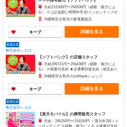
スマホ携帯販売【ソフトバンク】
月給231500円〜256500円（経験・能力によ
る） ※上記金額に時間外手当/インセンティブが加
算 ・賞与あり・時間外手当あり（平均残業時間：
沖縄県宮古島市の家電量販店
10h/月）・地域手当/職能手当あり・Workstyle支
援金（4000円/月）あり・実績によりインセンティ
詳細を見る
キープ
ブあり ★交通費別途支給（規定あり） ゜+゜・。
○。・゜+゜・。○。・゜+゜ 入社祝い金10万円支
給(規定有) お友達を紹介頂くと, インセンティブ支
派遣社員
給(規定有) ゜・。○。・゜+゜・。○。・゜+゜
株式会社シエロ
【ソフトバンク】の店舗スタッフ
月給209721円〜256438円（経験・能力によ
る） ※残業代支給 ★交通費別途支給（規定あり）
゜+゜・。○。・゜+゜・。○。・゜+゜ 入社祝い金
沖縄県宮古島市のsoftbankショップ
10万円支給(規定有) お友達を紹介頂くと, インセン
ティブ支給(規定有) ゜・。○。・゜+゜・。
詳細を見る
キープ
○。・゜+゜
派遣社員
株式会社シエロ
【楽天モバイル】の携帯販売スタッフ
月給：245250円〜319150円 ＋賞与年2回＋イ
ンセンティブ ※経験・能力による ※残業代支給