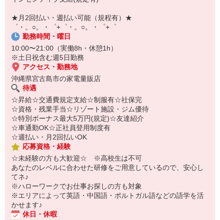
自宅に居ながらスマホでカンタン面接OK！
オンライン面談なのでスピード対応。
★月2回払い・週払い可能（規程有）★
即日登録もOK♪
゜・。○。・゜+゜・。○。・゜+゜
勤務時間・曜日
気になった方はお気軽にご相談ください！
10:00〜21:00（実働8h・休憩1h）
※土日祝含む週5日勤務
アクセス・勤務地
沖縄県宮古島市の家電量販店
待遇
☆昇給☆交通費規定支給☆制服有☆社保完
☆資格・残業手当☆リゾート施設・ジム優待
☆特別ボーナス最大5万円(規定)☆友達紹介
☆車通勤OK☆正社員登用制度有
☆週払い・月2回払いOK
応募資格・経験
☆未経験の方も大歓迎☆ ※高校生は不可
あなたのレベルに合わせた研修をご用意しているので、安心し
てネ♪
※ハローワークでお仕事お探しの方も対象
※エリアによって英語・中国語・ポルトガル語などの語学を活
かせます♪
休日・休暇