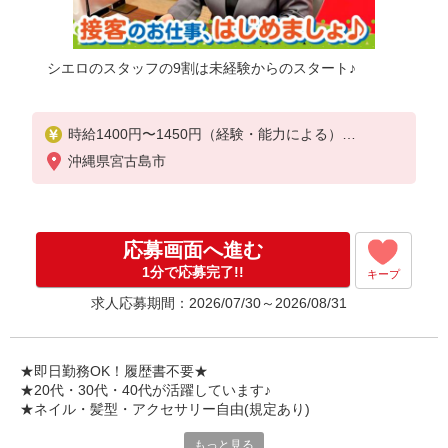
シエロのスタッフの9割は未経験からのスタート♪
時給1400円〜1450円（経験・能力による）
※残業代支給
沖縄県宮古島市
★交通費別途支給（規定あり）
゜+゜・。○。・゜+゜・。○。・゜+゜
入社祝い金10万円支給(規定有)
応募画面へ進む
お友達を紹介頂くと,
1分で応募完了!!
キープ
インセンティブ支給(規定有)
求人応募期間：2026/07/30～2026/08/31
★月2回払い・週払い可能（規程有）★
゜・。○。・゜+゜・。○。・゜+゜
★即日勤務OK！履歴書不要★
★20代・30代・40代が活躍しています♪
★ネイル・髪型・アクセサリー自由(規定あり)
もっと見る
各キャリアの新機種が特別価格で購入OK！！