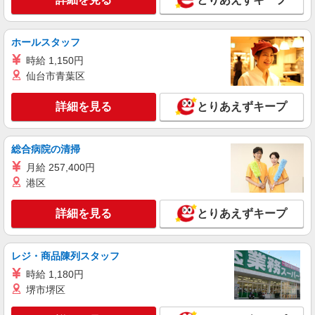
紹介予定派遣
株式会社シエロ
ホールスタッフ
【楽天モバイル】の携帯販売スタッフ
時給 1,150円
月給：245250円〜319150円 ＋賞与年2回＋イ
仙台市青葉区
ンセンティブ ※経験・能力による ※残業代支給
★交通費別途支給（規定あり） ゜+゜・。○。・゜
沖縄県宮古島市の楽天モバイルショップ
詳細を見る
とりあえずキープ
+゜・。○。・゜+゜ 入社祝い金10万円支給(規定
有) お友達を紹介頂くと, インセンティブ支給(規定
詳細を見る
キープ
有) ゜・。○。・゜+゜・。○。・゜+゜
総合病院の清掃
月給 257,400円
正社員
ソフトバンク宮古店
港区
ソフトバンクショップの携帯販売スタッフ
詳細を見る
とりあえずキープ
月給 209,721円 〜 256,438円 固定残業代:
26,331円 〜 33,098円（20時間相当） ＊時間外手
当は時間外労働の有無にかかわらず、固定残業代
■ソフトバンク宮古店 沖縄県 宮古島市 平良字
として支給し、相当時間を超える時間外労働分は
レジ・商品陳列スタッフ
西里 928‐3
法定どおり追加で支給します。 試用期間あり 3ヶ
時給 1,180円
月 ※経験・能力による 【試用期間】月給 209721
堺市堺区
詳細を見る
キープ
円 〜 256438 円