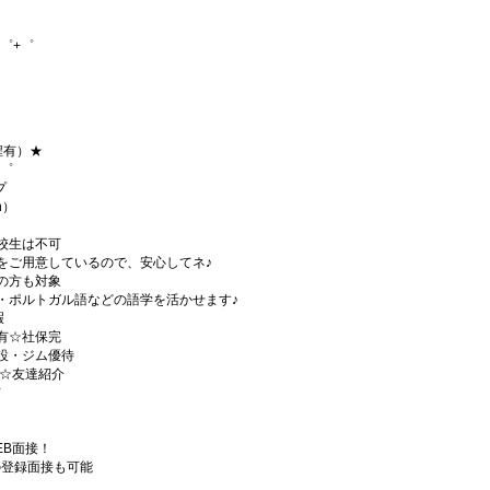
゜+゜
程有）★
+゜
プ
h）
校生は不可
をご用意しているので、安心してネ♪
の方も対象
・ポルトガル語などの語学を活かせます♪
暇
有☆社保完
設・ジム優待
)☆友達紹介
有
EB面接！
の登録面接も可能