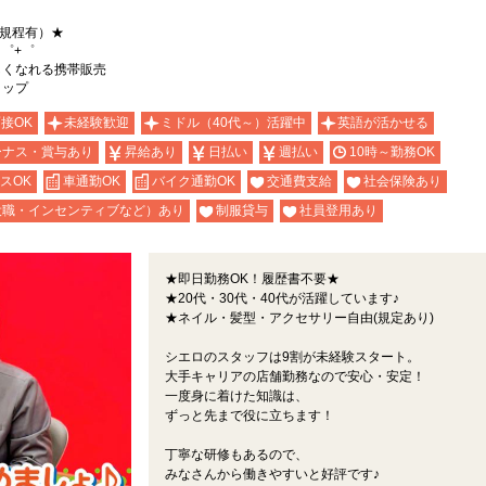
（規程有）★
゜+゜
詳しくなれる携帯販売
ョップ
面接OK
未経験歓迎
ミドル（40代～）活躍中
英語が活かせる
ーナス・賞与あり
昇給あり
日払い
週払い
10時～勤務OK
スOK
車通勤OK
バイク通勤OK
交通費支給
社会保険あり
役職・インセンティブなど）あり
制服貸与
社員登用あり
★即日勤務OK！履歴書不要★
★20代・30代・40代が活躍しています♪
★ネイル・髪型・アクセサリー自由(規定あり)
シエロのスタッフは9割が未経験スタート。
大手キャリアの店舗勤務なので安心・安定！
一度身に着けた知識は、
ずっと先まで役に立ちます！
丁寧な研修もあるので、
みなさんから働きやすいと好評です♪