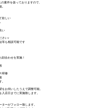
件以上の案件を扱っておりますので、
能。
て欲しい
る
良い
ださい♪
短等も相談可能です
お顔合わせを実施！
席
ス研修
後
す。
望をお伺いしたうえで調整可能。
を入店日までに実施致します。
ーターがフォロー致します。