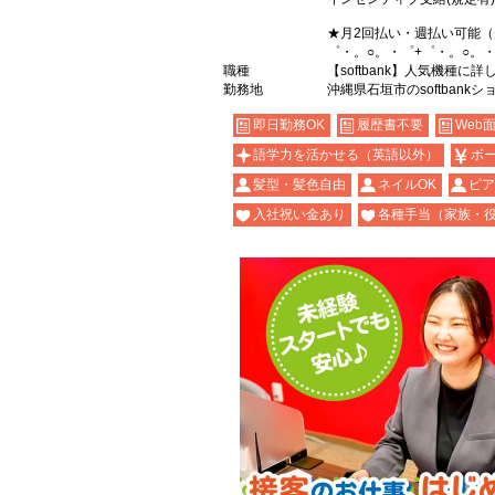
★月2回払い・週払い可能
゜・。○。・゜+゜・。○。・
職種
【softbank】人気機種に
勤務地
沖縄県石垣市のsoftbankシ
即日勤務OK
履歴書不要
Web
語学力を活かせる（英語以外）
ボ
髪型・髪色自由
ネイルOK
ピア
入社祝い金あり
各種手当（家族・