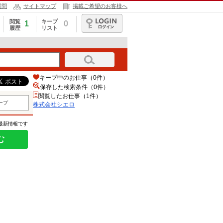
質問
サイトマップ
掲載ご希望のお客様へ
閲覧
キープ
1
0
履歴
リスト
ログイン
キープ中のお仕事（0件）
保存した検索条件（
0
件）
閲覧したお仕事（1件）
ープ
株式会社シエロ
の最新情報です
む