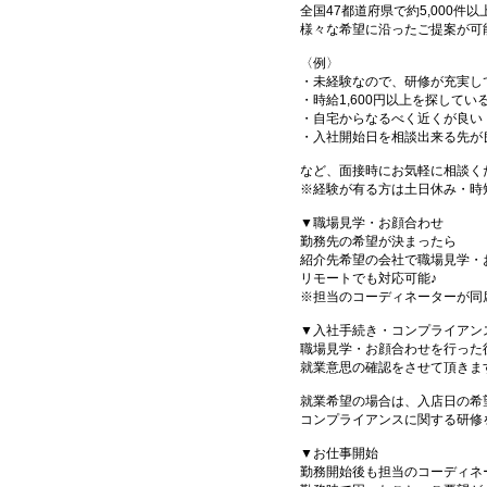
全国47都道府県で約5,000
様々な希望に沿ったご提案が可
〈例〉
・未経験なので、研修が充実し
・時給1,600円以上を探してい
・自宅からなるべく近くが良い
・入社開始日を相談出来る先が
など、面接時にお気軽に相談く
※経験が有る方は土日休み・時
▼職場見学・お顔合わせ
勤務先の希望が決まったら
紹介先希望の会社で職場見学・
リモートでも対応可能♪
※担当のコーディネーターが同
▼入社手続き・コンプライアン
職場見学・お顔合わせを行った
就業意思の確認をさせて頂きま
就業希望の場合は、入店日の希
コンプライアンスに関する研修
▼お仕事開始
勤務開始後も担当のコーディネ