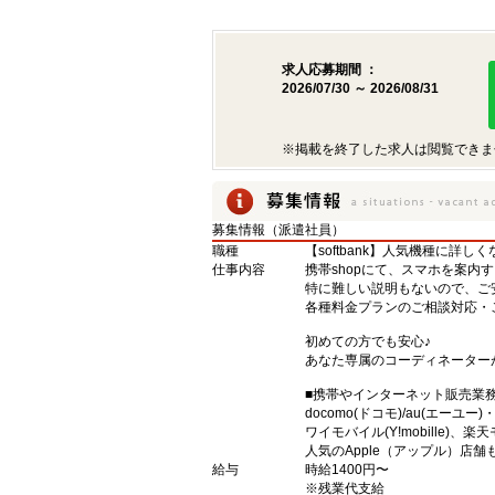
求人応募期間 ：
2026/07/30 ～ 2026/08/31
※掲載を終了した求人は閲覧できま
募集情報（派遣社員）
職種
【softbank】人気機種に詳し
仕事内容
携帯shopにて、スマホを案内
特に難しい説明もないので、ご
各種料金プランのご相談対応・
初めての方でも安心♪
あなた専属のコーディネーター
■携帯やインターネット販売業
docomo(ドコモ)/au(エーユー
ワイモバイル(Y!mobille)
人気のApple（アップル）店
給与
時給1400円〜
※残業代支給