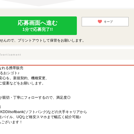
応募画面へ進む
キープ
1分で応募完了!!
せんので、プリントアウトして保管をお願いします。
くなれる携帯販売
するおシゴト♪
安心を。新規契約、機種変更、
ご提案などをお願いします。
が親切・丁寧にフォローするので、満足度◎
務
)・KDDI/softbank(ソフトバンク)などの大手キャリアから
、楽天モバイル、UQなど格安スマホまで幅広く紹介可能♪
舗もございます！