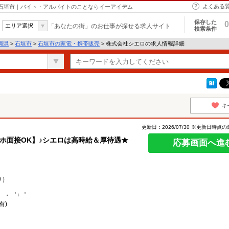
よくある
 石垣市｜バイト・アルバイトのことならイーアイデム
保存した
0
エリア選択
「あなたの街」のお仕事が探せる求人サイト
検索条件
縄県
>
石垣市
>
石垣市の家電・携帯販売
> 株式会社シエロの求人情報詳細
キ
更新日：2026/07/30 ※更新日時点
スマホ面接OK】♪シエロは高時給＆厚待遇★
応募画面へ進
り）
。・゜+゜
有)