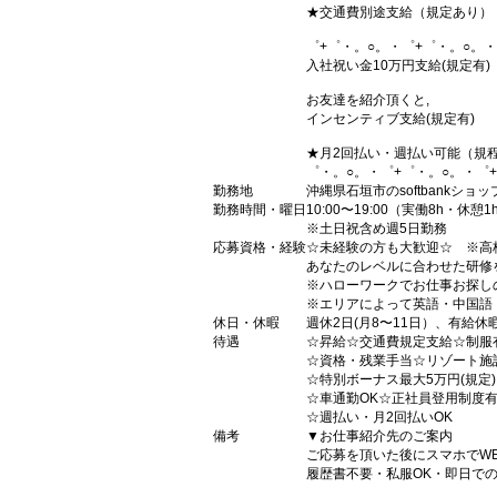
★交通費別途支給（規定あり）
゜+゜・。○。・゜+゜・。○。・
入社祝い金10万円支給(規定有)
お友達を紹介頂くと,
インセンティブ支給(規定有)
★月2回払い・週払い可能（規
゜・。○。・゜+゜・。○。・゜
勤務地
沖縄県石垣市のsoftbankショッ
勤務時間・曜日
10:00〜19:00（実働8h・休憩1
※土日祝含め週5日勤務
応募資格・経験
☆未経験の方も大歓迎☆ ※高
あなたのレベルに合わせた研修
※ハローワークでお仕事お探し
※エリアによって英語・中国語
休日・休暇
週休2日(月8〜11日）、有給休
待遇
☆昇給☆交通費規定支給☆制服
☆資格・残業手当☆リゾート施
☆特別ボーナス最大5万円(規定
☆車通勤OK☆正社員登用制度
☆週払い・月2回払いOK
備考
▼お仕事紹介先のご案内
ご応募を頂いた後にスマホでW
履歴書不要・私服OK・即日で