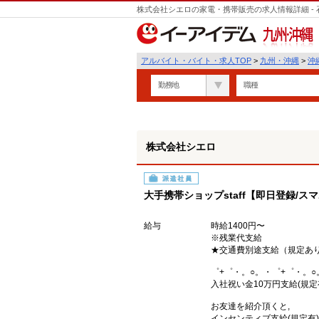
株式会社シエロの家電・携帯販売の求人情報詳細 -
九州・沖縄
アルバイト・バイト・求人TOP
>
九州・沖縄
>
沖
勤務地
職種
株式会社シエロ
派遣社員
大手携帯ショップstaff【即日登録/
給与
時給1400円〜
※残業代支給
★交通費別途支給（規定あ
゜+゜・。○。・゜+゜・。○
入社祝い金10万円支給(規定
お友達を紹介頂くと,
インセンティブ支給(規定有)