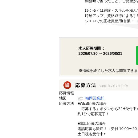
勤務時で困ったこと、ご要望が
ゆくゆくは経験・スキルを積ん
時給アップ、資格取得による手
シエロでの正社員登用(営業・コ
求人応募期間 ：
2026/07/30 ～ 2026/08/31
※掲載を終了した求人は閲覧できま
応募情報
地図
福岡営業所
応募方法
■WEB応募の場合
「応募する」ボタンから24H受付中
約1分で応募完了！
■電話応募の場合
電話応募も歓迎！（受付:10:00〜20:
土日祝も受付中♪