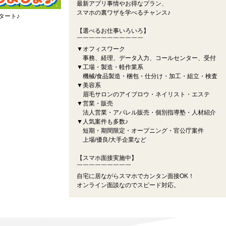
最新アプリ事情やお得なプラン、
スマホの裏ワザを学べるチャンス♪
タート♪
【選べるお仕事いろいろ】
￣￣￣￣￣￣￣￣￣￣￣
▼オフィスワーク
事務、経理、データ入力、コールセンター、受付
▼工場・製造・軽作業系
機械/食品製造・梱包・仕分け・加工・組立・検査
▼美容系
眉毛サロンのアイブロウ・ネイリスト・エステ
▼営業・販売
法人営業・アパレル販売・個別指導塾・人材紹介
▼人気案件も多数♪
短期・期間限定・オープニング・官公庁案件
上場/優良/大手企業など
【スマホ面接実施中】
￣￣￣￣￣￣￣￣￣
自宅に居ながらスマホでカンタン面接OK！
オンライン面談なのでスピード対応。