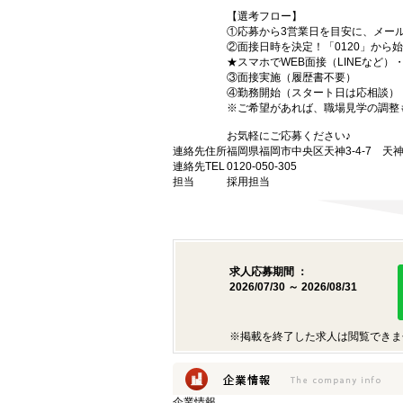
【選考フロー】
①応募から3営業日を目安に、メール
②面接日時を決定！「0120」から
★スマホでWEB面接（LINEなど
③面接実施（履歴書不要）
④勤務開始（スタート日は応相談）
※ご希望があれば、職場見学の調整
お気軽にご応募ください♪
連絡先住所
福岡県福岡市中央区天神3-4-7 天神
連絡先TEL
0120-050-305
担当
採用担当
求人応募期間 ：
2026/07/30 ～ 2026/08/31
※掲載を終了した求人は閲覧できま
企業情報