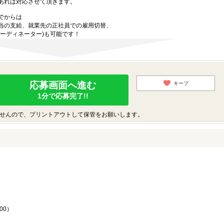
あれば対応させて頂きます。
でからは
当の支給、就業先の正社員での雇用切替、
ーディネーター)も可能です！
応募画面へ進む
キープ
1分で応募完了!!
せんので、プリントアウトして保管をお願いします。
♪
00）