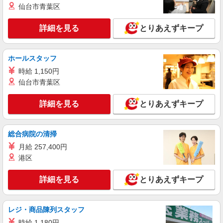
鹿児島県霧島市の家電量販店
仙台市青葉区
万円支給(規定有) お友達を紹介頂くと, インセンテ
ィブ支給(規定有) ★月2回払い・週払い可能（規程
詳細を見る
キープ
有）★ ゜・。○。・゜+゜・。○。・゜+゜
詳細を見る
とりあえずキープ
紹介予定派遣
株式会社シエロ
ホールスタッフ
【docomo】の携帯販売スタッフ
時給 1,150円
時給1300円〜 ※残業代支給 ★交通費別途支給
仙台市青葉区
（規定あり） ゜+゜・。○。・゜+゜・。○。・゜
+゜ 入社祝い金10万円支給(規定有) お友達を紹介
鹿児島県霧島市のdocomoショップ
詳細を見る
とりあえずキープ
頂くと, インセンティブ支給(規定有) ★月2回払
い・週払い可能（規程有）★ ゜・。○。・゜
詳細を見る
キープ
+゜・。○。・゜+゜
総合病院の清掃
月給 257,400円
派遣社員
株式会社シエロ
港区
【softbank】の携帯販売スタッフ
詳細を見る
とりあえずキープ
月給200000円〜270000円（経験・能力によ
る） 固定残業代:15000円〜20000円（10時間相
当） ※職務手当との名称で、時間外労働の有無に
鹿児島県霧島市のsoftbankショップ
かかわらず、固定残業代として支給（役職と給与
レジ・商品陳列スタッフ
に応じて計算。役職についていない正社員は
時給 1,180円