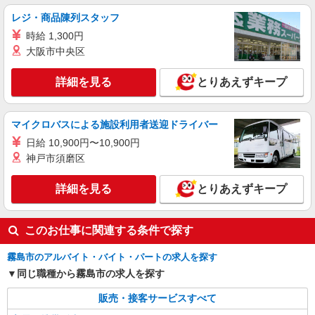
算 ・賞与あり・時間外手当あり（平均残業時間：
鹿児島県霧島市の家電量販店
レジ・商品陳列スタッフ
10h/月）・地域手当/職能手当あり・Workstyle支
時給 1,300円
援金（4000円/月）あり・実績によりインセンティ
詳細を見る
キープ
ブあり ★交通費別途支給（規定あり） ゜+゜・。
大阪市中央区
○。・゜+゜・。○。・゜+゜ 入社祝い金10万円支
給(規定有) お友達を紹介頂くと, インセンティブ支
紹介予定派遣
詳細を見る
とりあえずキープ
給(規定有) ゜・。○。・゜+゜・。○。・゜+゜
株式会社シエロ
スマホ携帯販売【ドコモ】
マイクロバスによる施設利用者送迎ドライバー
時給1400円〜1500円（経験・能力による） ※
残業代支給 ★交通費別途支給（規定あり） ゜
日給 10,900円〜10,900円
+゜・。○。・゜+゜・。○。・゜+゜ 入社祝い金10
鹿児島県霧島市
神戸市須磨区
万円支給(規定有) お友達を紹介頂くと, インセンテ
ィブ支給(規定有) ★月2回払い・週払い可能（規程
詳細を見る
詳細を見る
とりあえずキープ
キープ
有）★ ゜・。○。・゜+゜・。○。・゜+゜
このお仕事に関連する条件で探す
霧島市のアルバイト・バイト・パートの求人を探す
同じ職種から霧島市の求人を探す
販売・接客サービスすべて