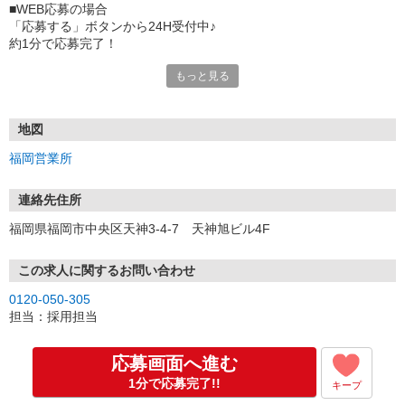
■WEB応募の場合
「応募する」ボタンから24H受付中♪
約1分で応募完了！
もっと見る
■電話応募の場合
電話応募も歓迎！（受付:10:00〜20:00）
土日祝も受付中♪
地図
【選考フロー】
福岡営業所
①応募から3営業日を目安に、メールorお電話でご連絡します。
②面接日時を決定！「0120」から始まる電話番号からご連絡します
★スマホでWEB面接（LINEなど）・出張面接・事務所面接と選べま
連絡先住所
す
福岡県福岡市中央区天神3-4-7 天神旭ビル4F
③面接実施（履歴書不要）
④勤務開始（スタート日は応相談）
※ご希望があれば、職場見学の調整もOKです！
この求人に関するお問い合わせ
0120-050-305
お気軽にご応募ください♪
担当：採用担当
応募画面へ進む
1分で応募完了!!
キープ