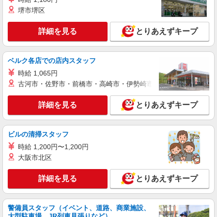
詳細を見る
キープ
20,000円を支給）。超過分の時間外労働は追加で
堺市堺区
残業代を支給。 ※試用期間あり3ヶ月月給25万円
以上 ※残業代支給 ★交通費別途支給（規定あり）
紹介予定派遣
゜+゜・。○。・゜+゜・。○。・゜+゜ 入社祝い金
詳細を見る
とりあえずキープ
株式会社シエロ
10万円支給(規定有) お友達を紹介頂くと, インセン
スマホ携帯販売【ソフトバンク】
ティブ支給(規定有) ゜・。○。・゜+゜・。
○。・゜+゜
時給1400円〜1450円（経験・能力による） ※
ベルク各店での店内スタッフ
残業代支給 ★交通費別途支給（規定あり） ゜
時給 1,065円
+゜・。○。・゜+゜・。○。・゜+゜ 入社祝い金10
鹿児島県霧島市の家電量販店
万円支給(規定有) お友達を紹介頂くと, インセンテ
古河市・佐野市・前橋市・高崎市・伊勢崎市・太田市・館林市・
ィブ支給(規定有) ★月2回払い・週払い可能（規程
詳細を見る
キープ
有）★ ゜・。○。・゜+゜・。○。・゜+゜
詳細を見る
とりあえずキープ
派遣社員
株式会社シエロ
ビルの清掃スタッフ
【docomo】の携帯販売スタッフ
時給 1,200円〜1,200円
時給1300円〜 ※残業代支給 ★交通費別途支給
大阪市北区
（規定あり） ゜+゜・。○。・゜+゜・。○。・゜
+゜ 入社祝い金10万円支給(規定有) お友達を紹介
鹿児島県霧島市のdocomoショップ
詳細を見る
とりあえずキープ
頂くと, インセンティブ支給(規定有) ★月2回払
い・週払い可能（規程有）★ ゜・。○。・゜
詳細を見る
キープ
+゜・。○。・゜+゜
警備員スタッフ（イベント、道路、商業施設、
大型駐車場、JR列車見張りなど）