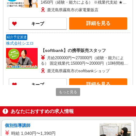
1450円（経験・能力による） ※残業代支給 ★交
通費別途支給（規定あり） ゜+゜・。○。・゜
鹿児島県霧島市の家電量販店
+゜・。○。・゜+゜ 入社祝い金10万円支給(規定
有) お友達を紹介頂くと, インセンティブ支給(規定
詳細を見る
キープ
有) ★月2回払い・週払い可能（規程有）★ ゜・。
○。・゜+゜・。○。・゜+゜
紹介予定派遣
株式会社シエロ
【softbank】の携帯販売スタッフ
月給200000円〜270000円（経験・能力によ
る） 固定残業代:15000円〜20000円（10時間相
当） ※職務手当との名称で、時間外労働の有無に
鹿児島県霧島市のsoftbankショップ
かかわらず、固定残業代として支給（役職と給与
に応じて計算。役職についていない正社員は
詳細を見る
キープ
20,000円を支給）。超過分の時間外労働は追加で
残業代を支給。 ※試用期間あり3ヶ月月給25万円
もっと見る
以上 ※残業代支給 ★交通費別途支給（規定あり）
紹介予定派遣
゜+゜・。○。・゜+゜・。○。・゜+゜ 入社祝い金
株式会社シエロ
10万円支給(規定有) お友達を紹介頂くと, インセン
あなたにおすすめの求人情報
人気機種に詳しくなれる携帯販売
ティブ支給(規定有) ゜・。○。・゜+゜・。
【Y!mobile】
○。・゜+゜
時給1400円〜1450円（経験・能力による） ※
個別指導講師
残業代支給 ★交通費別途支給（規定あり） ゜
時給 1,040円〜1,390円
+゜・。○。・゜+゜・。○。・゜+゜ 入社祝い金10