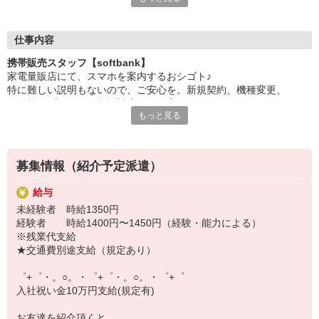
日々変わる専門知識を覚えるのはやっぱり大変。
でも心配ご無用！
仕事内容
シエロのご紹介するお店は、チームワークが良く
携帯販売スタッフ【softbank】
お互いに教え合ったり、フォローしあったりする
家電量販店にて、スマホを案内するおシゴト♪
和気あいあいとした人間関係がある店舗ばかり！
特に難しい説明もないので、ご安心を。新規契約、機種変更、
皆で一緒にステップアップしましょう♪
各種料金プランのご相談対応・ご提案などをお願いします。
もっと見る
【選べるお仕事いろいろ】
初めての方でも安心♪
￣￣￣￣￣￣￣￣￣￣￣
あなた専属のコーディネーターが親切・丁寧にフォローするので、
▼オフィスワーク
満足度◎
事務、経理、データ入力、コールセンター、受付
募集情報（紹介予定派遣）
▼工場・製造・軽作業系
■携帯やインターネット販売業務
機械/食品製造・梱包・仕分け・加工・組立・検査
給与
docomo(ドコモ)/au(エーユー)・KDDI/softbank(ソフトバンク)など
▼美容系
未経験者 時給1350円
の大手キャリアから
眉毛サロンのアイブロウ・ネイリスト・エステ
経験者 時給1400円〜1450円（経験・能力による）
ワイモバイル(Y!mobille)、楽天モバイル、UQなど格安スマホまで幅
▼営業・販売
※残業代支給
広く紹介可能♪
法人営業・アパレル販売・個別指導塾・人材紹介
★交通費別途支給（規定あり）
人気のApple（アップル）店舗もございます！
▼人気案件も多数♪
短期・期間限定・オープニング・官公庁案件
゜+゜・。○。・゜+゜・。○。・゜+゜
上場/優良/大手企業など
入社祝い金10万円支給(規定有)
【スマホ面接実施中】
お友達を紹介頂くと,