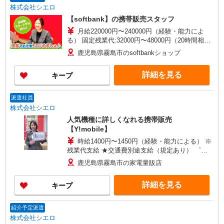
株式会社シエロ
【softbank】の携帯販売スタッフ
月給220000円〜240000円（経験・能力によ
る） 固定残業代:32000円〜48000円（20時間相
当） ※時間外手当は時間外労働の有無にかかわら
鹿児島県霧島市のsoftbankショップ
ず、固定残業代として支給し、相当時間を超える
時間外労働分は法定どおり追加で支給します。 ※
詳細を見る
キープ
試用期間あり6ヶ月 ※残業代支給 ★交通費別途支
給（規定あり） ゜+゜・。○。・゜+゜・。
○。・゜+゜ 入社祝い金10万円支給(規定有) お友達
派遣社員
を紹介頂くと, インセンティブ支給(規定有) ゜・。
株式会社シエロ
○。・゜+゜・。○。・゜+゜
人気機種に詳しくなれる携帯販売
【Y!mobile】
時給1400円〜1450円（経験・能力による） ※
残業代支給 ★交通費別途支給（規定あり） ゜
+゜・。○。・゜+゜・。○。・゜+゜ 入社祝い金10
鹿児島県霧島市の家電量販店
万円支給(規定有) お友達を紹介頂くと, インセンテ
ィブ支給(規定有) ★月2回払い・週払い可能（規程
詳細を見る
キープ
有）★ ゜・。○。・゜+゜・。○。・゜+゜
紹介予定派遣
株式会社シエロ