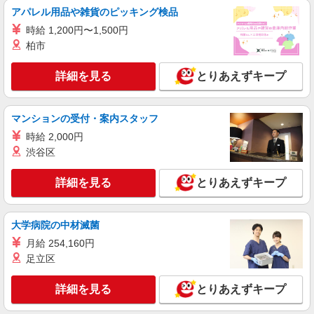
【softbank】の携帯販売スタッフ
アパレル用品や雑貨のピッキング検品
月給220000円〜240000円（経験・能力によ
時給 1,200円〜1,500円
る） 固定残業代:32000円〜48000円（20時間相
当） ※時間外手当は時間外労働の有無にかかわら
柏市
鹿児島県霧島市のsoftbankショップ
ず、固定残業代として支給し、相当時間を超える
時間外労働分は法定どおり追加で支給します。 ※
詳細を見る
とりあえずキープ
詳細を見る
キープ
試用期間あり6ヶ月 ※残業代支給 ★交通費別途支
給（規定あり） ゜+゜・。○。・゜+゜・。
○。・゜+゜ 入社祝い金10万円支給(規定有) お友達
紹介予定派遣
マンションの受付・案内スタッフ
を紹介頂くと, インセンティブ支給(規定有) ゜・。
株式会社シエロ
○。・゜+゜・。○。・゜+゜
時給 2,000円
人気機種に詳しくなれる携帯販売【docomo】
渋谷区
未経験者 時給1350円 経験者 時給1400円〜
1450円（経験・能力による） ※残業代支給 ★交
詳細を見る
とりあえずキープ
通費別途支給（規定あり） ゜+゜・。○。・゜
鹿児島県霧島市の家電量販店
+゜・。○。・゜+゜ 入社祝い金10万円支給(規定
有) お友達を紹介頂くと, インセンティブ支給(規定
詳細を見る
キープ
有) ★月2回払い・週払い可能（規程有）★ ゜・。
大学病院の中材滅菌
○。・゜+゜・。○。・゜+゜
月給 254,160円
派遣社員
足立区
株式会社シエロ
スマホ携帯販売【ソフトバンク】
詳細を見る
とりあえずキープ
月給231500円〜256500円（経験・能力によ
る） ※上記金額に時間外手当/インセンティブが加