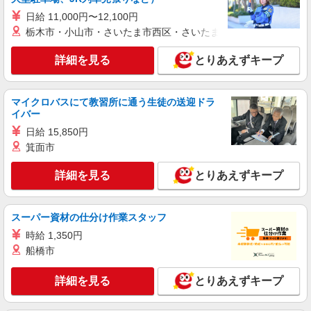
職業紹介
株式会社シエロ
日給 11,000円〜12,100円
栃木市・小山市・さいたま市西区・さいたま市岩槻区・久喜市・
【ソフトバンク】の店舗スタッフ
時給1400円〜 ※残業代支給 ★交通費別途支給
詳細を見る
とりあえずキープ
（規定あり） ゜+゜・。○。・゜+゜・。○。・゜
+゜ 入社祝い金10万円支給(規定有) お友達を紹介
鹿児島県霧島市のsoftbankショップ
頂くと, インセンティブ支給(規定有) ★月2回払
い・週払い可能（規程有）★ ゜・。○。・゜
マイクロバスにて教習所に通う生徒の送迎ドラ
詳細を見る
キープ
+゜・。○。・゜+゜
イバー
日給 15,850円
紹介予定派遣
箕面市
株式会社シエロ
スマホ携帯販売【ソフトバンク】
詳細を見る
とりあえずキープ
月給231500円〜256500円（経験・能力によ
る） ※上記金額に時間外手当/インセンティブが加
算 ・賞与あり・時間外手当あり（平均残業時間：
スーパー資材の仕分け作業スタッフ
鹿児島県霧島市の家電量販店
10h/月）・地域手当/職能手当あり・Workstyle支
時給 1,350円
援金（4000円/月）あり・実績によりインセンティ
詳細を見る
船橋市
キープ
ブあり ★交通費別途支給（規定あり） ゜+゜・。
○。・゜+゜・。○。・゜+゜ 入社祝い金10万円支
給(規定有) お友達を紹介頂くと, インセンティブ支
詳細を見る
とりあえずキープ
派遣社員
給(規定有) ゜・。○。・゜+゜・。○。・゜+゜
株式会社シエロ