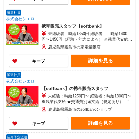
派遣社員
株式会社シエロ
携帯販売スタッフ【softbank】
未経験者 時給1350円 経験者 時給1400
円〜1450円（経験・能力による） ※残業代支給
★交通費別途支給（規定あり） ゜+゜・。○。・゜
鹿児島県霧島市の家電量販店
+゜・。○。・゜+゜ 入社祝い金10万円支給(規定
有) お友達を紹介頂くと, インセンティブ支給(規定
詳細を見る
キープ
有) ★月2回払い・週払い可能（規程有）★ ゜・。
○。・゜+゜・。○。・゜+゜
派遣社員
株式会社シエロ
【softbank】の携帯販売スタッフ
未経験：時給1250円〜 経験者：時給1300円〜
※残業代支給 ★交通費別途支給（規定あり） ゜
+゜・。○。・゜+゜・。○。・゜+゜ 入社祝い金10
鹿児島県霧島市のsoftbankショップ
万円支給(規定有) お友達を紹介頂くと, インセンテ
ィブ支給(規定有) ★月2回払い・週払い可能（規程
詳細を見る
キープ
有）★ ゜・。○。・゜+゜・。○。・゜+゜
紹介予定派遣