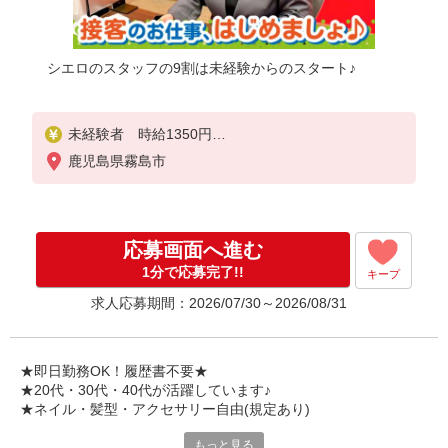
シエロのスタッフの9割は未経験からのスタート♪
未経験者 時給1350円
経験者 時給1400円〜1450円（経験・能力による
鹿児島県霧島市
）
※残業代支給
★交通費別途支給（規定あり）
応募画面へ進む
゜+゜・。○。・゜+゜・。○。・゜+゜
入社祝い金10万円支給(規定有)
1分で応募完了!!
キープ
求人応募期間：2026/07/30～2026/08/31
お友達を紹介頂くと,
インセンティブ支給(規定有)
★月2回払い・週払い可能（規程有）★
★即日勤務OK！履歴書不要★
゜・。○。・゜+゜・。○。・゜+゜
★20代・30代・40代が活躍しています♪
★ネイル・髪型・アクセサリー自由(規定あり)
もっと見る
新しい機種やプラン。