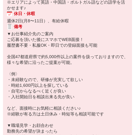
※エリアによって英語・中国語・ポルトガル語などの語学を活
かせます♪
休日・休暇
週休2日(月8〜11日）、有給休暇
備考
▼お仕事紹介先のご案内
ご応募を頂いた後にスマホでWEB面接！
履歴書不要・私服OK・即日での登録面接も可能
全国47都道府県で約5,000件以上の案件を扱っておりますので、
様々な希望に沿ったご提案が可能。
〈例〉
・未経験なので、研修が充実して欲しい
・時給1,600円以上を探している
・自宅からなるべく近くが良い
・入社開始日を相談出来る先が良い
など、面接時にお気軽に相談ください♪
※経験が有る方は土日休み・時短等も相談可能です
▼職場見学・お顔合わせ
勤務先の希望が決まったら