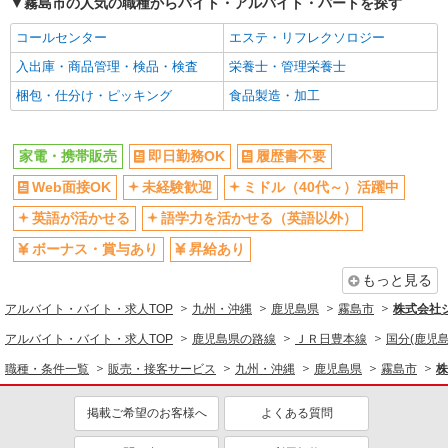
霧島市の人気の職種からバイト・アルバイト・パートを探す
コールセンター
エステ・リフレクソロジー
入出庫・商品管理・検品・検査
栄養士・管理栄養士
梱包・仕分け・ピッキング
食品製造・加工
家電・携帯販売
即日勤務OK
履歴書不要
Web面接OK
未経験歓迎
ミドル（40代～）活躍中
英語が活かせる
語学力を活かせる（英語以外）
ボーナス・賞与あり
昇給あり
もっと見る
アルバイト・バイト・求人TOP
九州・沖縄
鹿児島県
霧島市
株式会社
アルバイト・バイト・求人TOP
鹿児島県の路線
ＪＲ日豊本線
国分(鹿児島
職種・条件一覧
販売・接客サービス
九州・沖縄
鹿児島県
霧島市
株
掲載ご希望のお客様へ
よくある質問