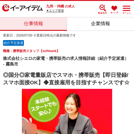
九州・沖縄
の求人
▼エリア変更
仕事情報
企業情報
更新日：2026/07/30 ※更新日時点の最新情報です
紹介予定派遣
職種：携帯販売スタッフ【softbank】
株式会社シエロの家電・携帯販売の求人情報詳細（紹介予定派遣）
- 霧島市
◎国分◎家電量販店でスマホ・携帯販売【即日登録/
スマホ面接OK】◆直接雇用を目指すチャンスです☆