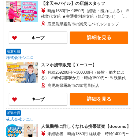
【楽天モバイル】の店舗スタッフ
時給1650円〜1850円（経験・能力による） ※
残業代支給 ★交通費別途支給（規定あり） ゜
+゜・。○。・゜+゜・。○。・゜+゜ 入社祝い金10
鹿児島県霧島市の楽天モバイルショップ
万円支給(規定有) お友達を紹介頂くと, インセンテ
ィブ支給(規定有) ★月2回払い・週払い可能（規程
詳細を見る
キープ
有）★ ゜・。○。・゜+゜・。○。・゜+゜
派遣社員
株式会社シエロ
スマホ携帯販売【エーユー】
月給259200円〜300000円（経験・能力によ
る） ※研修期間6か月・時給1500円〜 ※残業代支
給 ★交通費別途支給（規定あり） ゜+゜・。
鹿児島県霧島市の家電量販店
○。・゜+゜・。○。・゜+゜ 入社祝い金10万円支
給(規定有) お友達を紹介頂くと, インセンティブ支
詳細を見る
キープ
給(規定有) ゜・。○。・゜+゜・。○。・゜+゜
派遣社員
株式会社シエロ
人気機種に詳しくなれる携帯販売【docomo】
未経験者 時給1350円 経験者 時給1400円〜