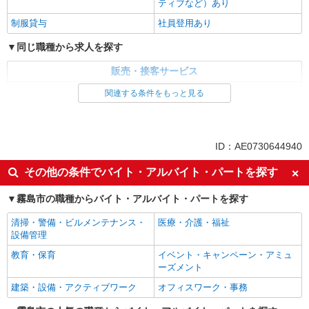
ティブなど）あり
制服貸与
社員登用あり
同じ職種から求人を探す
販売・接客サービス
家電・携帯販売
関連する条件をもっと見る
同じ特徴から求人を探す
未経験歓迎
ミドル（40代～）活躍中
ID：AE0730644940
英語が活かせる
ボーナス・賞与あり
その他の条件でバイト・アルバイト・パートを探す
日払い
車通勤OK
霧島市の職種からバイト・アルバイト・パートを探す
交通費支給
社会保険あり
社員登用あり
清掃・警備・ビルメンテナンス・
医療・介護・福祉
設備管理
教育・保育
イベント・キャンペーン・アミュ
ーズメント
建築・設備・アクティブワーク
オフィスワーク・事務