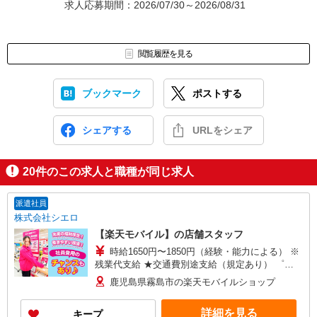
求人応募期間：2026/07/30～2026/08/31
閲覧履歴を見る
ブックマーク
ポストする
シェアする
URLをシェア
20
件のこの求人と職種が同じ求人
派遣社員
株式会社シエロ
【楽天モバイル】の店舗スタッフ
時給1650円〜1850円（経験・能力による） ※
残業代支給 ★交通費別途支給（規定あり） ゜
+゜・。○。・゜+゜・。○。・゜+゜ 入社祝い金10
鹿児島県霧島市の楽天モバイルショップ
万円支給(規定有) お友達を紹介頂くと, インセンテ
ィブ支給(規定有) ★月2回払い・週払い可能（規程
詳細を見る
キープ
有）★ ゜・。○。・゜+゜・。○。・゜+゜