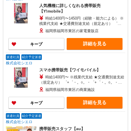
人気機種に詳しくなれる携帯販売
【Y!mobile】
時給1400円〜1450円（経験・能力による） ※
残業代支給 ★交通費別途支給（規定あり） ゜
+゜・。○。・゜+゜・。○。・゜+゜ 入社祝い金10
福岡県福岡市東区の家電量販店
万円支給(規定有) お友達を紹介頂くと, インセンテ
ィブ支給(規定有) ★月2回払い・週払い可能（規程
詳細を見る
キープ
有）★ ゜・。○。・゜+゜・。○。・゜+゜
派遣社員
紹介予定派遣
株式会社シエロ
スマホ携帯販売【ワイモバイル】
時給1400円〜 ※残業代支給 ★交通費別途支給
（規定あり） ゜+゜・。○。・゜+゜・。○。・゜
+゜ 入社祝い金10万円支給(規定有) お友達を紹介
福岡県福岡市東区の商業施設
頂くと, インセンティブ支給(規定有) ★月2回払
い・週払い可能（規程有）★ ゜・。○。・゜
詳細を見る
キープ
+゜・。○。・゜+゜
派遣社員
紹介予定派遣
株式会社シエロ
携帯販売スタッフ【au】