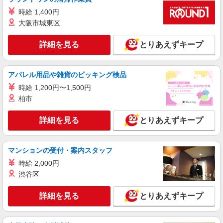
携帯販売スタッフ【楽天モバイル】
時給 1,400円
時給1400円〜 ※残業代支給 ★交通費別途支給
大阪市城東区
（規定あり） ゜+゜・。○。・゜+゜・。○。・゜
+゜ 入社祝い金10万円支給(規定有) お友達を紹介
福岡県福岡市東区の家電量販店
詳細を見る
とりあえずキープ
頂くと, インセンティブ支給(規定有) ★月2回払
い・週払い可能（規程有）★ ゜・。○。・゜
詳細を見る
キープ
+゜・。○。・゜+゜
アパレル用品や雑貨のピッキング検品
時給 1,200円〜1,500円
派遣社員
紹介予定派遣
株式会社シエロ
柏市
携帯販売スタッフ【softbank】
詳細を見る
とりあえずキープ
月給231500円〜256500円（経験・能力によ
る） ※上記金額に時間外手当/インセンティブが加
算・賞与あり・時間外手当あり（平均残業時間：
福岡県福岡市東区の家電量販店
10h/月）・地域手当/職能手当あり・Workstyle支
マンションの受付・案内スタッフ
援金（4000円/月）あり・実績によりインセンティ
時給 2,000円
詳細を見る
キープ
ブあり ★交通費別途支給（規定あり） ゜+゜・。
渋谷区
○。・゜+゜・。○。・゜+゜ 入社祝い金10万円支
給(規定有) お友達を紹介頂くと, インセンティブ支
派遣社員
紹介予定派遣
給(規定有) ゜・。○。・゜+゜・。○。・゜+゜
詳細を見る
とりあえずキープ
株式会社シエロ
【楽天モバイル】の携帯販売スタッフ
時給1650円〜1850円（経験・能力による） ※