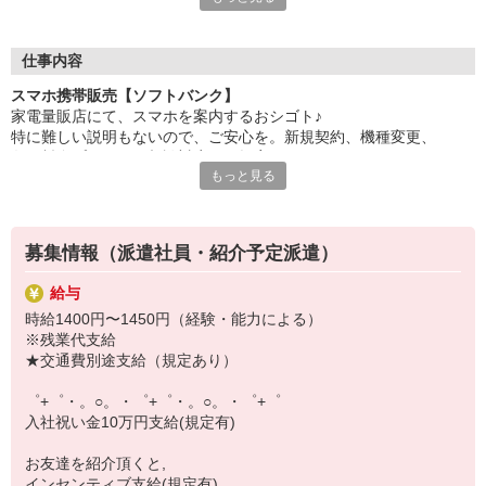
自分だけじゃなくって、
家族や友人にも適用されます！
仕事内容
さらに、各種リゾート施設やスポーツジムなどが
スマホ携帯販売【ソフトバンク】
特別割引価格でご利用可能☆☆
家電量販店にて、スマホを案内するおシゴト♪
お得に過ごしたいあなたの味方です♪
特に難しい説明もないので、ご安心を。新規契約、機種変更、
各種料金プランのご相談対応・ご提案などをお願いします。
【選べるお仕事いろいろ】
もっと見る
￣￣￣￣￣￣￣￣￣￣￣
初めての方でも安心♪
▼オフィスワーク
あなた専属のコーディネーターが親切・丁寧にフォローするので、
事務、経理、データ入力、コールセンター、受付
満足度◎
▼工場・製造・軽作業系
募集情報（派遣社員・紹介予定派遣）
機械/食品製造・梱包・仕分け・加工・組立・検査
■携帯やインターネット販売業務
▼美容系
給与
docomo(ドコモ)/au(エーユー)・KDDI/softbank(ソフトバンク)など
眉毛サロンのアイブロウ・ネイリスト・エステ
時給1400円〜1450円（経験・能力による）
の大手キャリアから
▼営業・販売
※残業代支給
ワイモバイル(Y!mobille)、楽天モバイル、UQなど格安スマホまで幅
法人営業・アパレル販売・個別指導塾・人材紹介
★交通費別途支給（規定あり）
広く紹介可能♪
▼人気案件も多数♪
人気のApple（アップル）店舗もございます！
短期・期間限定・オープニング・官公庁案件
゜+゜・。○。・゜+゜・。○。・゜+゜
上場/優良/大手企業など
入社祝い金10万円支給(規定有)
【スマホ面接実施中】
お友達を紹介頂くと,
￣￣￣￣￣￣￣￣￣
インセンティブ支給(規定有)