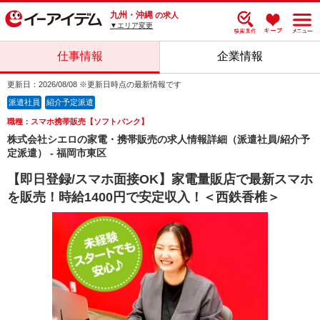
九州・沖縄
の求人
▼エリア変更
仕事情報
企業情報
更新日：2026/08/08 ※更新日時点の最新情報です
派遣社員
紹介予定派遣
職種：スマホ携帯販売【ソフトバンク】
株式会社シエロの家電・携帯販売の求人情報詳細（派遣社員/紹介予
定派遣） - 福岡市東区
【即日登録/スマホ面接OK】家電量販店で最新スマホ
を販売！時給1400円で安定収入！＜西鉄香椎＞