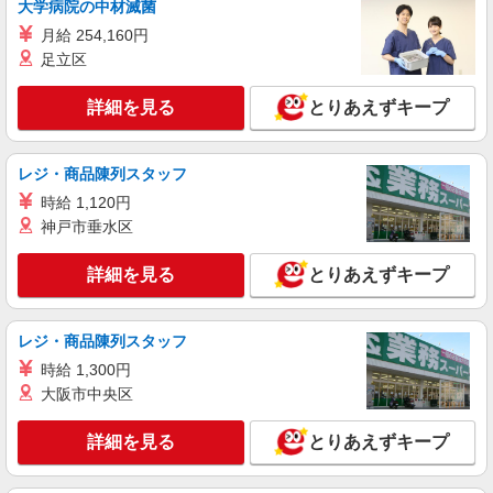
大学病院の中材滅菌
残業代支給 ★交通費別途支給（規定あり） ゜
月給 254,160円
+゜・。○。・゜+゜・。○。・゜+゜ 入社祝い金10
福岡県福岡市東区の楽天モバイルショップ
万円支給(規定有) お友達を紹介頂くと, インセンテ
足立区
ィブ支給(規定有) ★月2回払い・週払い可能（規程
詳細を見る
キープ
有）★ ゜・。○。・゜+゜・。○。・゜+゜
詳細を見る
とりあえずキープ
派遣社員
紹介予定派遣
株式会社シエロ
レジ・商品陳列スタッフ
【ソフトバンク】の店舗スタッフ
時給 1,120円
月給209815円〜285143円（経験・能力によ
神戸市垂水区
る） ※残業代支給 ★交通費別途支給（規定あり）
゜+゜・。○。・゜+゜・。○。・゜+゜ 入社祝い金
福岡県福岡市東区のsoftbankショップ
詳細を見る
とりあえずキープ
10万円支給(規定有) お友達を紹介頂くと, インセン
ティブ支給(規定有) ゜・。○。・゜+゜・。
詳細を見る
キープ
○。・゜+゜
レジ・商品陳列スタッフ
時給 1,300円
大阪市中央区
詳細を見る
とりあえずキープ