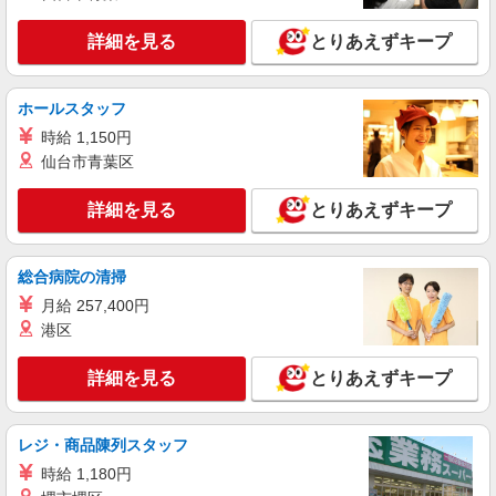
い・週払い可能（規程有）★ ゜・。○。・゜
詳細を見る
キープ
+゜・。○。・゜+゜
詳細を見る
とりあえずキープ
派遣社員
紹介予定派遣
株式会社シエロ
ホールスタッフ
【au】の携帯販売スタッフ
時給 1,150円
時給1450円〜 ※残業代支給 ★交通費別途支給
仙台市青葉区
（規定あり） ゜+゜・。○。・゜+゜・。○。・゜
+゜ 入社祝い金10万円支給(規定有) お友達を紹介
福岡県福岡市東区のauショップ
詳細を見る
とりあえずキープ
頂くと, インセンティブ支給(規定有) ★月2回払
い・週払い可能（規程有）★ ゜・。○。・゜
詳細を見る
キープ
+゜・。○。・゜+゜
総合病院の清掃
月給 257,400円
派遣社員
紹介予定派遣
株式会社シエロ
港区
人気機種に詳しくなれる携帯販売
【softbank】
詳細を見る
とりあえずキープ
時給1400円〜1450円（経験・能力による） ※
残業代支給 ★交通費別途支給（規定あり） ゜
+゜・。○。・゜+゜・。○。・゜+゜ 入社祝い金10
レジ・商品陳列スタッフ
福岡県福岡市東区の家電量販店
万円支給(規定有) お友達を紹介頂くと, インセンテ
時給 1,180円
ィブ支給(規定有) ★月2回払い・週払い可能（規程