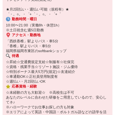
自宅に居ながらスマホでカンタン面接OK！
オンライン面談なのでスピード対応。
★月2回払い・週払い可能（規程有）★
即日登録もOK♪
゜・。○。・゜+゜・。○。・゜+゜
勤務時間・曜日
気になった方はお気軽にご相談ください！
10:00〜21:00（実働8h・休憩1h）
※土日祝含む週5日勤務
アクセス・勤務地
「西鉄香椎」駅よりバス・車5分
「香椎」駅よりバス・車5分
福岡県福岡市東区のsoftbankショップ
待遇
☆昇給☆交通費規定支給☆制服有☆社保完
☆資格・残業手当☆リゾート施設・ジム優待
☆特別ボーナス最大5万円(規定)☆友達紹介
☆車通勤OK☆正社員登用制度有
☆週払い・月2回払いOK
応募資格・経験
☆未経験の方も大歓迎☆ ※高校生は不可
あなたのレベルに合わせた研修をご用意しているので、安心し
てネ♪
※ハローワークでお仕事お探しの方も対象
※エリアによって英語・中国語・ポルトガル語などの語学を活