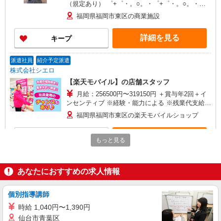
（規定あり） ゜+゜・。○。・゜+゜・。○。・゜
+゜ 入社祝い金10万円支給(規定有) お友達を紹介
福岡県福岡市東区の商業施設
頂くと, インセンティブ支給(規定有) ★月2回払
い・週払い可能（規程有）★ ゜・。○。・゜
詳細を見る
キープ
+゜・。○。・゜+゜
派遣社員
紹介予定派遣
株式会社シエロ
【楽天モバイル】の店舗スタッフ
月給：256500円〜319150円 ＋賞与年2回＋イ
ンセンティブ ※経験・能力による ※残業代支給
★交通費別途支給（規定あり） ゜+゜・。○。・゜
福岡県福岡市東区の楽天モバイルショップ
+゜・。○。・゜+゜ 入社祝い金10万円支給(規定
有) お友達を紹介頂くと, インセンティブ支給(規定
詳細を見る
キープ
有) ゜・。○。・゜+゜・。○。・゜+゜
もっと見る
派遣社員
紹介予定派遣
株式会社シエロ
あなたにおすすめの求人情報
【docomo】人気機種に詳しくなれる携帯販売
時給1300円〜 ※残業代支給 ★交通費別途支給
個別指導講師
（規定あり） ゜+゜・。○。・゜+゜・。○。・゜
時給 1,040円〜1,390円
+゜ 入社祝い金10万円支給(規定有) お友達を紹介
福岡県福岡市東区のdocomoショップ
仙台市青葉区
頂くと, インセンティブ支給(規定有) ★月2回払