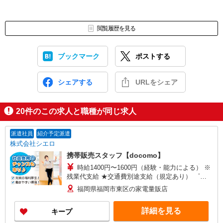
閲覧履歴を見る
ブックマーク
ポストする
シェアする
URLをシェア
20
件のこの求人と職種が同じ求人
派遣社員
紹介予定派遣
株式会社シエロ
携帯販売スタッフ【docomo】
時給1400円〜1600円（経験・能力による） ※
残業代支給 ★交通費別途支給（規定あり） ゜
+゜・。○。・゜+゜・。○。・゜+゜ 入社祝い金10
福岡県福岡市東区の家電量販店
万円支給(規定有) お友達を紹介頂くと, インセンテ
ィブ支給(規定有) ★月2回払い・週払い可能（規程
詳細を見る
キープ
有）★ ゜・。○。・゜+゜・。○。・゜+゜