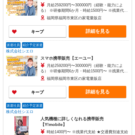
月給259200円〜300000円（経験・能力によ
る） ※研修期間6か月・時給1500円〜 ※残業代支
給 ★交通費別途支給（規定あり） ゜+゜・。
福岡県福岡市東区の家電量販店
○。・゜+゜・。○。・゜+゜ 入社祝い金10万円支
給(規定有) お友達を紹介頂くと, インセンティブ支
詳細を見る
キープ
給(規定有) ゜・。○。・゜+゜・。○。・゜+゜
派遣社員
紹介予定派遣
株式会社シエロ
スマホ携帯販売【エーユー】
月給259200円〜300000円（経験・能力によ
る） ※研修期間6か月・時給1500円〜 ※残業代支
給 ★交通費別途支給（規定あり） ゜+゜・。
福岡県福岡市東区の家電量販店
○。・゜+゜・。○。・゜+゜ 入社祝い金10万円支
給(規定有) お友達を紹介頂くと, インセンティブ支
詳細を見る
キープ
給(規定有) ゜・。○。・゜+゜・。○。・゜+゜
派遣社員
紹介予定派遣
株式会社シエロ
人気機種に詳しくなれる携帯販売
【Y!mobile】
時給1400円〜 ※残業代支給 ★交通費別途支給