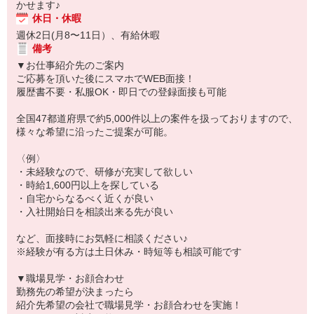
かせます♪
休日・休暇
週休2日(月8〜11日）、有給休暇
備考
▼お仕事紹介先のご案内
ご応募を頂いた後にスマホでWEB面接！
履歴書不要・私服OK・即日での登録面接も可能
全国47都道府県で約5,000件以上の案件を扱っておりますので、
様々な希望に沿ったご提案が可能。
〈例〉
・未経験なので、研修が充実して欲しい
・時給1,600円以上を探している
・自宅からなるべく近くが良い
・入社開始日を相談出来る先が良い
など、面接時にお気軽に相談ください♪
※経験が有る方は土日休み・時短等も相談可能です
▼職場見学・お顔合わせ
勤務先の希望が決まったら
紹介先希望の会社で職場見学・お顔合わせを実施！