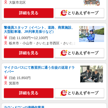
大阪市北区
派遣社員
紹介予定派遣
株式会社シエロ
詳細を見る
とりあえずキープ
人気機種に詳しくなれる携帯販売【au】
月給259200円〜300000円（経験・能力によ
る） ※研修期間6か月・時給1500円〜 ※残業代支
警備員スタッフ（イベント、道路、商業施設、
給 ★交通費別途支給（規定あり） ゜+゜・。
大型駐車場、JR列車見張りなど）
福岡県福岡市東区
○。・゜+゜・。○。・゜+゜ 入社祝い金10万円支
日給 11,000円〜12,100円
給(規定有) お友達を紹介頂くと, インセンティブ支
詳細を見る
栃木市・小山市・さいたま市西区・さいたま市岩槻区・久喜市・
キープ
給(規定有) ゜・。○。・゜+゜・。○。・゜+゜
詳細を見る
とりあえずキープ
派遣社員
紹介予定派遣
株式会社シエロ
【softbank】の携帯販売スタッフ
マイクロバスにて教習所に通う生徒の送迎ドラ
月給245800円〜300800円（経験・能力によ
イバー
る） ※残業代支給 ★交通費別途支給（規定あり）
日給 15,850円
゜+゜・。○。・゜+゜・。○。・゜+゜ 入社祝い金
福岡県福岡市東区のsoftbankショップ
箕面市
10万円支給(規定有) お友達を紹介頂くと, インセン
ティブ支給(規定有) ゜・。○。・゜+゜・。
詳細を見る
キープ
○。・゜+゜
詳細を見る
とりあえずキープ
派遣社員
紹介予定派遣
株式会社シエロ
ラウンドワンの清掃作業員