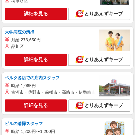
堺市堺区
詳細を見る
キープ
有）★ ゜・。○。・゜+゜・。○。・゜+゜
詳細を見る
とりあえずキープ
派遣社員
紹介予定派遣
株式会社シエロ
スマホ携帯販売【ソフトバンク】
大学病院の清掃
時給1400円〜1450円（経験・能力による） ※
月給 273,650円
残業代支給 ★交通費別途支給（規定あり） ゜
品川区
+゜・。○。・゜+゜・。○。・゜+゜ 入社祝い金10
福岡県福岡市東区の家電量販店
万円支給(規定有) お友達を紹介頂くと, インセンテ
ィブ支給(規定有) ★月2回払い・週払い可能（規程
詳細を見る
とりあえずキープ
詳細を見る
キープ
有）★ ゜・。○。・゜+゜・。○。・゜+゜
派遣社員
紹介予定派遣
ベルク各店での店内スタッフ
株式会社シエロ
時給 1,065円
【softbank】人気機種に詳しくなれる携帯販
古河市・佐野市・前橋市・高崎市・伊勢崎市・太田市・館林市・
売
時給1250円〜 ※残業代支給 ★交通費別途支給
詳細を見る
とりあえずキープ
（規定あり） ゜+゜・。○。・゜+゜・。○。・゜
+゜ 入社祝い金10万円支給(規定有) お友達を紹介
福岡県福岡市東区のsoftbankショップ
頂くと, インセンティブ支給(規定有) ★月2回払
ビルの清掃スタッフ
い・週払い可能（規程有）★ ゜・。○。・゜
詳細を見る
キープ
+゜・。○。・゜+゜
時給 1,200円〜1,200円