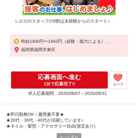
シエロのスタッフの9割は未経験からのスタート♪
時給1400円〜1450円（経験・能力による）
※残業代支給
福岡県福岡市東区
★交通費別途支給（規定あり）
゜+゜・。○。・゜+゜・。○。・゜+゜
入社祝い金10万円支給(規定有)
応募画面へ進む
お友達を紹介頂くと,
1分で応募完了!!
キープ
インセンティブ支給(規定有)
求人応募期間：2026/08/07～2026/08/31
★月2回払い・週払い可能（規程有）★
゜・。○。・゜+゜・。○。・゜+゜
★即日勤務OK！履歴書不要★
★20代・30代・40代が活躍しています♪
★ネイル・髪型・アクセサリー自由(規定あり)
もっと見る
各キャリアの新機種が特別価格で購入OK！！