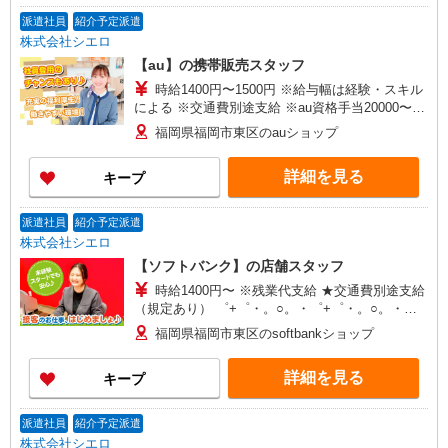
派遣社員
紹介予定派遣
株式会社シエロ
【au】の携帯販売スタッフ
時給1400円〜1500円 ※給与幅は経験・スキル
による ※交通費別途支給 ※au資格手当20000〜
60000円/月 ※残業代支給 ★交通費別途支給（規定
福岡県福岡市東区のauショップ
あり） ゜+゜・。○。・゜+゜・。○。・゜+゜ 入
社祝い金10万円支給(規定有) お友達を紹介頂くと,
詳細を見る
キープ
インセンティブ支給(規定有) ★月2回払い・週払い
可能（規程有）★ ゜・。○。・゜+゜・。○。・゜
+゜
派遣社員
紹介予定派遣
株式会社シエロ
【ソフトバンク】の店舗スタッフ
時給1400円〜 ※残業代支給 ★交通費別途支給
（規定あり） ゜+゜・。○。・゜+゜・。○。・゜
+゜ 入社祝い金10万円支給(規定有) お友達を紹介
福岡県福岡市東区のsoftbankショップ
頂くと, インセンティブ支給(規定有) ★月2回払
い・週払い可能（規程有）★ ゜・。○。・゜
詳細を見る
キープ
+゜・。○。・゜+゜
派遣社員
紹介予定派遣
株式会社シエロ