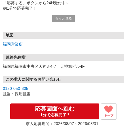
「応募する」ボタンから24H受付中♪
約1分で応募完了！
もっと見る
■電話応募の場合
電話応募も歓迎！（受付:10:00〜20:00）
土日祝も受付中♪
地図
【選考フロー】
福岡営業所
①応募から3営業日を目安に、メールorお電話でご連絡します。
②面接日時を決定！「0120」から始まる電話番号からご連絡します
★スマホでWEB面接（LINEなど）・出張面接・事務所面接と選べま
連絡先住所
す
福岡県福岡市中央区天神3-4-7 天神旭ビル4F
③面接実施（履歴書不要）
④勤務開始（スタート日は応相談）
※ご希望があれば、職場見学の調整もOKです！
この求人に関するお問い合わせ
0120-050-305
お気軽にご応募ください♪
担当：採用担当
応募画面へ進む
1分で応募完了!!
キープ
求人応募期間：2026/08/07～2026/08/31