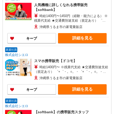
人気機種に詳しくなれる携帯販売
【softbank】
時給1400円〜1450円（経験・能力による） ※
残業代支給 ★交通費別途支給（規定あり） ゜
+゜・。○。・゜+゜・。○。・゜+゜ 入社祝い金10
沖縄県うるま市の家電量販店
万円支給(規定有) お友達を紹介頂くと, インセンテ
ィブ支給(規定有) ★月2回払い・週払い可能（規程
詳細を見る
キープ
有）★ ゜・。○。・゜+゜・。○。・゜+゜
派遣社員
株式会社シエロ
スマホ携帯販売【ドコモ】
時給1400円〜 ※残業代支給 ★交通費別途支給
（規定あり） ゜+゜・。○。・゜+゜・。○。・゜
+゜ 入社祝い金10万円支給(規定有) お友達を紹介
沖縄県うるま市の家電量販店
頂くと, インセンティブ支給(規定有) ★月2回払
い・週払い可能（規程有）★ ゜・。○。・゜
詳細を見る
キープ
+゜・。○。・゜+゜
派遣社員
株式会社シエロ
【softbank】の携帯販売スタッフ