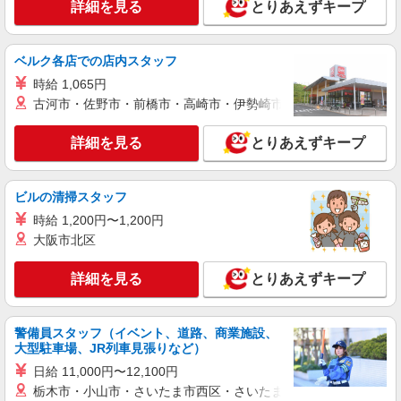
詳細を見る
とりあえずキープ
紹介予定派遣
株式会社シエロ
スマホ携帯販売【ソフトバンク】
ベルク各店での店内スタッフ
時給1400円〜1450円（経験・能力による） ※
時給 1,065円
残業代支給 ★交通費別途支給（規定あり） ゜
古河市・佐野市・前橋市・高崎市・伊勢崎市・太田市・館林市・
+゜・。○。・゜+゜・。○。・゜+゜ 入社祝い金10
沖縄県うるま市の家電量販店
万円支給(規定有) お友達を紹介頂くと, インセンテ
ィブ支給(規定有) ★月2回払い・週払い可能（規程
詳細を見る
とりあえずキープ
詳細を見る
キープ
有）★ ゜・。○。・゜+゜・。○。・゜+゜
派遣社員
ビルの清掃スタッフ
株式会社シエロ
時給 1,200円〜1,200円
人気機種に詳しくなれる携帯販売
大阪市北区
【softbank】
時給1400円〜1450円（経験・能力による） ※
詳細を見る
とりあえずキープ
残業代支給 ★交通費別途支給（規定あり） ゜
+゜・。○。・゜+゜・。○。・゜+゜ 入社祝い金10
沖縄県うるま市の家電量販店
万円支給(規定有) お友達を紹介頂くと, インセンテ
警備員スタッフ（イベント、道路、商業施設、
ィブ支給(規定有) ★月2回払い・週払い可能（規程
詳細を見る
キープ
大型駐車場、JR列車見張りなど）
有）★ ゜・。○。・゜+゜・。○。・゜+゜
日給 11,000円〜12,100円
紹介予定派遣
栃木市・小山市・さいたま市西区・さいたま市岩槻区・久喜市・