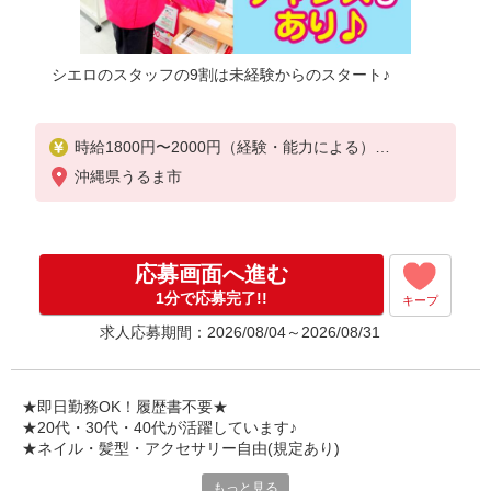
シエロのスタッフの9割は未経験からのスタート♪
時給1800円〜2000円（経験・能力による）
※残業代支給
沖縄県うるま市
★交通費別途支給（規定あり）
゜+゜・。○。・゜+゜・。○。・゜+゜
入社祝い金10万円支給(規定有)
応募画面へ進む
お友達を紹介頂くと,
1分で応募完了!!
キープ
インセンティブ支給(規定有)
求人応募期間：2026/08/04～2026/08/31
★月2回払い・週払い可能（規程有）★
゜・。○。・゜+゜・。○。・゜+゜
★即日勤務OK！履歴書不要★
★20代・30代・40代が活躍しています♪
★ネイル・髪型・アクセサリー自由(規定あり)
もっと見る
新しい機種やプラン。