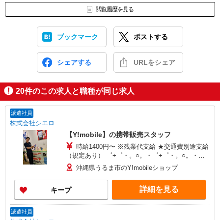
閲覧履歴を見る
ブックマーク
ポストする
シェアする
URLをシェア
20
件のこの求人と職種が同じ求人
派遣社員
株式会社シエロ
【Y!mobile】の携帯販売スタッフ
時給1400円〜 ※残業代支給 ★交通費別途支給
（規定あり） ゜+゜・。○。・゜+゜・。○。・゜
+゜ 入社祝い金10万円支給(規定有) お友達を紹介
沖縄県うるま市のY!mobileショップ
頂くと, インセンティブ支給(規定有) ★月2回払
い・週払い可能（規程有）★ ゜・。○。・゜
詳細を見る
キープ
+゜・。○。・゜+゜
派遣社員