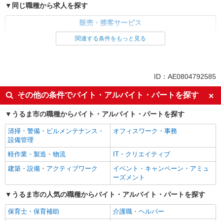
同じ職種から求人を探す
販売・接客サービス
家電・携帯販売
関連する条件をもっと見る
同じ特徴から求人を探す
未経験歓迎
ミドル（40代～）活躍中
ID：AE0804792585
英語が活かせる
ボーナス・賞与あり
その他の条件でバイト・アルバイト・パートを探す
日払い
車通勤OK
うるま市の職種からバイト・アルバイト・パートを探す
交通費支給
社会保険あり
社員登用あり
清掃・警備・ビルメンテナンス・
オフィスワーク・事務
設備管理
軽作業・製造・物流
IT・クリエイティブ
建築・設備・アクティブワーク
イベント・キャンペーン・アミュ
ーズメント
うるま市の人気の職種からバイト・アルバイト・パートを探す
保育士・保育補助
介護職・ヘルパー