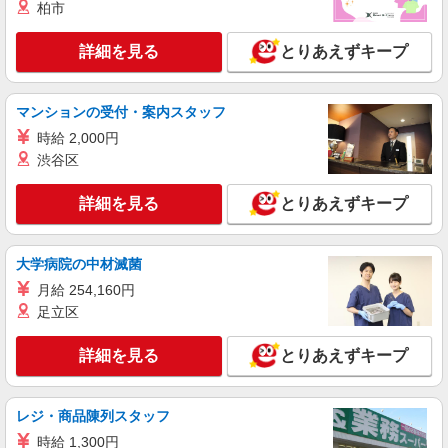
【softbank】
柏市
時給1400円〜1450円（経験・能力による） ※
残業代支給 ★交通費別途支給（規定あり） ゜
詳細を見る
とりあえずキープ
+゜・。○。・゜+゜・。○。・゜+゜ 入社祝い金10
沖縄県うるま市の家電量販店
万円支給(規定有) お友達を紹介頂くと, インセンテ
ィブ支給(規定有) ★月2回払い・週払い可能（規程
マンションの受付・案内スタッフ
詳細を見る
キープ
有）★ ゜・。○。・゜+゜・。○。・゜+゜
時給 2,000円
紹介予定派遣
渋谷区
株式会社シエロ
【Y!mobile】の携帯販売スタッフ
詳細を見る
とりあえずキープ
時給1400円〜 ※残業代支給 ★交通費別途支給
（規定あり） ゜+゜・。○。・゜+゜・。○。・゜
+゜ 入社祝い金10万円支給(規定有) お友達を紹介
大学病院の中材滅菌
沖縄県うるま市のY!mobileショップ
頂くと, インセンティブ支給(規定有) ★月2回払
月給 254,160円
い・週払い可能（規程有）★ ゜・。○。・゜
足立区
詳細を見る
キープ
+゜・。○。・゜+゜
詳細を見る
とりあえずキープ
紹介予定派遣
株式会社シエロ
【UQモバイル】の店舗スタッフ
レジ・商品陳列スタッフ
未経験 時給1300円〜 携帯業界経験
時給 1,300円
者 時給1350円〜 ※残業代支給 ★交通費別途支