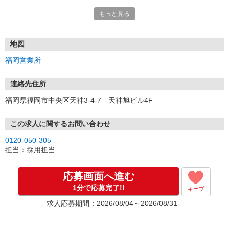
もっと見る
■電話応募の場合
電話応募も歓迎！（受付:10:00〜20:00）
土日祝も受付中♪
地図
【選考フロー】
福岡営業所
①応募から3営業日を目安に、メールorお電話でご連絡します。
②面接日時を決定！「0120」から始まる電話番号からご連絡します
★スマホでWEB面接（LINEなど）・出張面接・事務所面接と選べま
連絡先住所
す
福岡県福岡市中央区天神3-4-7 天神旭ビル4F
③面接実施（履歴書不要）
④勤務開始（スタート日は応相談）
※ご希望があれば、職場見学の調整もOKです！
この求人に関するお問い合わせ
0120-050-305
お気軽にご応募ください♪
担当：採用担当
応募画面へ進む
1分で応募完了!!
キープ
求人応募期間：2026/08/04～2026/08/31