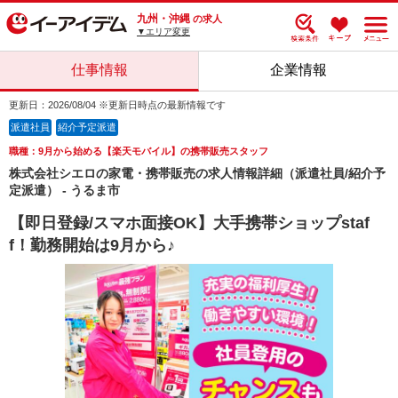
九州・沖縄
の求人
▼エリア変更
仕事情報
企業情報
更新日：2026/08/04 ※更新日時点の最新情報です
派遣社員
紹介予定派遣
職種：9月から始める【楽天モバイル】の携帯販売スタッフ
株式会社シエロの家電・携帯販売の求人情報詳細（派遣社員/紹介予
定派遣） - うるま市
【即日登録/スマホ面接OK】大手携帯ショップstaf
f！勤務開始は9月から♪