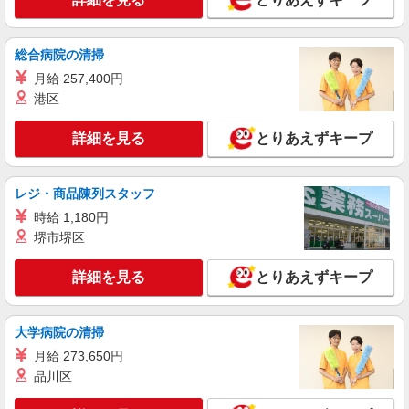
詳細を見る
キープ
有）★ ゜・。○。・゜+゜・。○。・゜+゜
紹介予定派遣
総合病院の清掃
株式会社シエロ
月給 257,400円
スマホ携帯販売【ソフトバンク】
港区
時給1400円〜1450円（経験・能力による） ※
残業代支給 ★交通費別途支給（規定あり） ゜
詳細を見る
とりあえずキープ
+゜・。○。・゜+゜・。○。・゜+゜ 入社祝い金10
沖縄県うるま市の家電量販店
万円支給(規定有) お友達を紹介頂くと, インセンテ
ィブ支給(規定有) ★月2回払い・週払い可能（規程
レジ・商品陳列スタッフ
詳細を見る
キープ
有）★ ゜・。○。・゜+゜・。○。・゜+゜
時給 1,180円
紹介予定派遣
堺市堺区
株式会社シエロ
【softbank】の携帯販売スタッフ
詳細を見る
とりあえずキープ
時給1400円〜 ※残業代支給 ★交通費別途支給
（規定あり） ゜+゜・。○。・゜+゜・。○。・゜
+゜ 入社祝い金10万円支給(規定有) お友達を紹介
大学病院の清掃
沖縄県うるま市のsoftbankショップ
頂くと, インセンティブ支給(規定有) ★月2回払
月給 273,650円
い・週払い可能（規程有）★ ゜・。○。・゜
品川区
詳細を見る
キープ
+゜・。○。・゜+゜