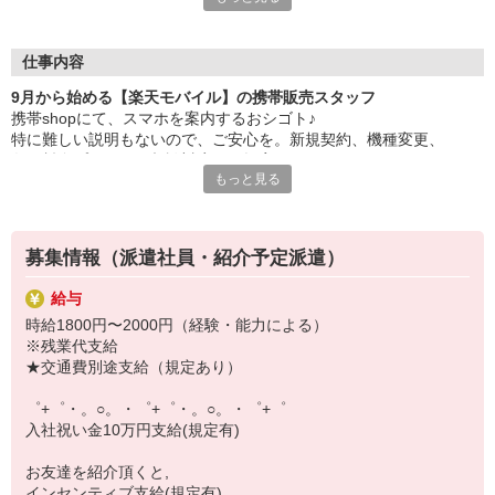
日々変わる専門知識を覚えるのはやっぱり大変。
でも心配ご無用！
仕事内容
シエロのご紹介するお店は、チームワークが良く
9月から始める【楽天モバイル】の携帯販売スタッフ
お互いに教え合ったり、フォローしあったりする
携帯shopにて、スマホを案内するおシゴト♪
和気あいあいとした人間関係がある店舗ばかり！
特に難しい説明もないので、ご安心を。新規契約、機種変更、
皆で一緒にステップアップしましょう♪
各種料金プランのご相談対応・ご提案などをお願いします。
もっと見る
【選べるお仕事いろいろ】
初めての方でも安心♪
￣￣￣￣￣￣￣￣￣￣￣
あなた専属のコーディネーターが親切・丁寧にフォローするので、
▼オフィスワーク
満足度◎
事務、経理、データ入力、コールセンター、受付
募集情報（派遣社員・紹介予定派遣）
▼工場・製造・軽作業系
■携帯やインターネット販売業務
機械/食品製造・梱包・仕分け・加工・組立・検査
給与
docomo(ドコモ)/au(エーユー)・KDDI/softbank(ソフトバンク)など
▼美容系
時給1800円〜2000円（経験・能力による）
の大手キャリアから
眉毛サロンのアイブロウ・ネイリスト・エステ
※残業代支給
ワイモバイル(Y!mobille)、楽天モバイル、UQなど格安スマホまで幅
▼営業・販売
★交通費別途支給（規定あり）
広く紹介可能♪
法人営業・アパレル販売・個別指導塾・人材紹介
人気のApple（アップル）店舗もございます！
▼人気案件も多数♪
゜+゜・。○。・゜+゜・。○。・゜+゜
短期・期間限定・オープニング・官公庁案件
入社祝い金10万円支給(規定有)
上場/優良/大手企業など
お友達を紹介頂くと,
【スマホ面接実施中】
インセンティブ支給(規定有)