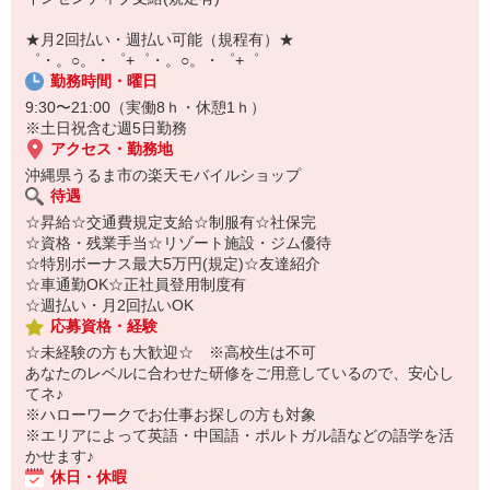
￣￣￣￣￣￣￣￣￣
自宅に居ながらスマホでカンタン面接OK！
★月2回払い・週払い可能（規程有）★
オンライン面談なのでスピード対応。
゜・。○。・゜+゜・。○。・゜+゜
勤務時間・曜日
9:30〜21:00（実働8ｈ・休憩1ｈ）
※土日祝含む週5日勤務
アクセス・勤務地
沖縄県うるま市の楽天モバイルショップ
待遇
☆昇給☆交通費規定支給☆制服有☆社保完
☆資格・残業手当☆リゾート施設・ジム優待
☆特別ボーナス最大5万円(規定)☆友達紹介
☆車通勤OK☆正社員登用制度有
☆週払い・月2回払いOK
応募資格・経験
☆未経験の方も大歓迎☆ ※高校生は不可
あなたのレベルに合わせた研修をご用意しているので、安心し
てネ♪
※ハローワークでお仕事お探しの方も対象
※エリアによって英語・中国語・ポルトガル語などの語学を活
かせます♪
休日・休暇