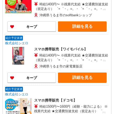
時給1400円〜 ※残業代支給 ★交通費別途支給
（規定あり） ゜+゜・。○。・゜+゜・。○。・゜
+゜ 入社祝い金10万円支給(規定有) お友達を紹介
沖縄県うるま市のsoftbankショップ
頂くと, インセンティブ支給(規定有) ★月2回払
い・週払い可能（規程有）★ ゜・。○。・゜
詳細を見る
キープ
+゜・。○。・゜+゜
紹介予定派遣
株式会社シエロ
スマホ携帯販売【ワイモバイル】
時給1400円〜 ※残業代支給 ★交通費別途支給
（規定あり） ゜+゜・。○。・゜+゜・。○。・゜
+゜ 入社祝い金10万円支給(規定有) お友達を紹介
沖縄県うるま市の家電量販店
頂くと, インセンティブ支給(規定有) ★月2回払
い・週払い可能（規程有）★ ゜・。○。・゜
詳細を見る
キープ
+゜・。○。・゜+゜
紹介予定派遣
株式会社シエロ
スマホ携帯販売【ドコモ】
時給1500円〜1600円（経験・能力による） ※
残業代支給 ★交通費別途支給（規定あり） ゜