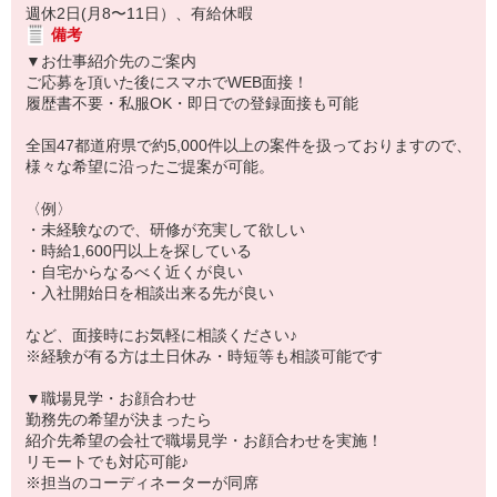
週休2日(月8〜11日）、有給休暇
備考
▼お仕事紹介先のご案内
ご応募を頂いた後にスマホでWEB面接！
履歴書不要・私服OK・即日での登録面接も可能
全国47都道府県で約5,000件以上の案件を扱っておりますので、
様々な希望に沿ったご提案が可能。
〈例〉
・未経験なので、研修が充実して欲しい
・時給1,600円以上を探している
・自宅からなるべく近くが良い
・入社開始日を相談出来る先が良い
など、面接時にお気軽に相談ください♪
※経験が有る方は土日休み・時短等も相談可能です
▼職場見学・お顔合わせ
勤務先の希望が決まったら
紹介先希望の会社で職場見学・お顔合わせを実施！
リモートでも対応可能♪
※担当のコーディネーターが同席