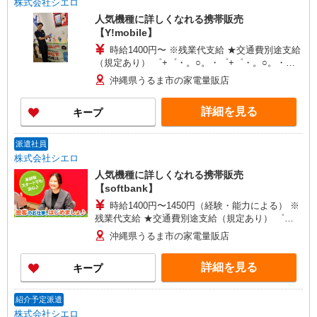
株式会社シエロ
人気機種に詳しくなれる携帯販売
【Y!mobile】
時給1400円〜 ※残業代支給 ★交通費別途支給
（規定あり） ゜+゜・。○。・゜+゜・。○。・゜
+゜ 入社祝い金10万円支給(規定有) お友達を紹介
沖縄県うるま市の家電量販店
頂くと, インセンティブ支給(規定有) ★月2回払
い・週払い可能（規程有）★ ゜・。○。・゜
詳細を見る
キープ
+゜・。○。・゜+゜
派遣社員
株式会社シエロ
人気機種に詳しくなれる携帯販売
【softbank】
時給1400円〜1450円（経験・能力による） ※
残業代支給 ★交通費別途支給（規定あり） ゜
+゜・。○。・゜+゜・。○。・゜+゜ 入社祝い金10
沖縄県うるま市の家電量販店
万円支給(規定有) お友達を紹介頂くと, インセンテ
ィブ支給(規定有) ★月2回払い・週払い可能（規程
詳細を見る
キープ
有）★ ゜・。○。・゜+゜・。○。・゜+゜
紹介予定派遣
株式会社シエロ