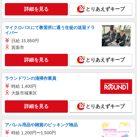
株式会社シエロ
【au】人気機種に詳しくなれる携帯販売
詳細を見る
とりあえずキープ
未経験 時給1300円〜 携帯業界経験
者 時給1350円〜 ※残業代支給 ★交通費別途支
給（規定あり） ゜+゜・。○。・゜+゜・。
マイクロバスにて教習所に通う生徒の送迎ドラ
沖縄県うるま市のauショップ
イバー
○。・゜+゜ 入社祝い金10万円支給(規定有) お友達
を紹介頂くと, インセンティブ支給(規定有) ★月2
日給 15,850円
詳細を見る
キープ
回払い・週払い可能（規程有）★ ゜・。○。・゜
箕面市
+゜・。○。・゜+゜
紹介予定派遣
詳細を見る
とりあえずキープ
株式会社シエロ
人気機種に詳しくなれる携帯販売【docomo】
時給1400円〜1600円（経験・能力による） ※
ラウンドワンの清掃作業員
残業代支給 ★交通費別途支給（規定あり） ゜
時給 1,400円
+゜・。○。・゜+゜・。○。・゜+゜ 入社祝い金10
沖縄県うるま市の家電量販店
大阪市城東区
万円支給(規定有) お友達を紹介頂くと, インセンテ
ィブ支給(規定有) ★月2回払い・週払い可能（規程
詳細を見る
キープ
有）★ ゜・。○。・゜+゜・。○。・゜+゜
詳細を見る
とりあえずキープ
紹介予定派遣
株式会社シエロ
アパレル用品や雑貨のピッキング検品
人気機種に詳しくなれる携帯販売
時給 1,200円〜1,500円