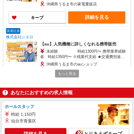
+゜・。○。・゜+゜・。○。・゜+゜ 入社祝い金10
沖縄県うるま市の家電量販店
万円支給(規定有) お友達を紹介頂くと, インセンテ
ィブ支給(規定有) ★月2回払い・週払い可能（規程
詳細を見る
キープ
有）★ ゜・。○。・゜+゜・。○。・゜+゜
派遣社員
株式会社シエロ
【au】人気機種に詳しくなれる携帯販売
未経験 時給1300円〜 携帯業界経験
者 時給1350円〜 ※残業代支給 ★交通費別途支
給（規定あり） ゜+゜・。○。・゜+゜・。
沖縄県うるま市のauショップ
○。・゜+゜ 入社祝い金10万円支給(規定有) お友達
を紹介頂くと, インセンティブ支給(規定有) ★月2
もっと見る
詳細を見る
キープ
回払い・週払い可能（規程有）★ ゜・。○。・゜
+゜・。○。・゜+゜
派遣社員
あなたにおすすめの求人情報
株式会社シエロ
スマホ携帯販売【ドコモ】
ホールスタッフ
時給1500円〜1600円（経験・能力による） ※
時給 1,150円
残業代支給 ★交通費別途支給（規定あり） ゜
仙台市青葉区
+゜・。○。・゜+゜・。○。・゜+゜ 入社祝い金10
沖縄県うるま市の家電量販店
万円支給(規定有) お友達を紹介頂くと, インセンテ
ィブ支給(規定有) ★月2回払い・週払い可能（規程
詳細を見る
とりあえずキープ