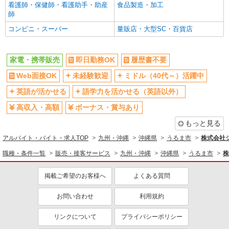
看護師・保健師・看護助手・助産
食品製造・加工
師
コンビニ・スーパー
量販店・大型SC・百貨店
家電・携帯販売
即日勤務OK
履歴書不要
Web面接OK
未経験歓迎
ミドル（40代～）活躍中
英語が活かせる
語学力を活かせる（英語以外）
高収入・高額
ボーナス・賞与あり
もっと見る
アルバイト・バイト・求人TOP
九州・沖縄
沖縄県
うるま市
株式会社
職種・条件一覧
販売・接客サービス
九州・沖縄
沖縄県
うるま市
株
掲載ご希望のお客様へ
よくある質問
お問い合わせ
利用規約
リンクについて
プライバシーポリシー