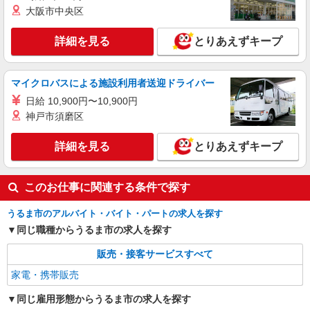
大阪市中央区
給（規定あり） ゜+゜・。○。・゜+゜・。
沖縄県うるま市のUQスポット
○。・゜+゜ 入社祝い金10万円支給(規定有) お友達
を紹介頂くと, インセンティブ支給(規定有) ★月2
詳細を見る
とりあえずキープ
詳細を見る
キープ
回払い・週払い可能（規程有）★ ゜・。○。・゜
+゜・。○。・゜+゜
紹介予定派遣
マイクロバスによる施設利用者送迎ドライバー
株式会社シエロ
日給 10,900円〜10,900円
人気機種に詳しくなれる携帯販売
神戸市須磨区
【softbank】
時給1400円〜1450円（経験・能力による） ※
詳細を見る
とりあえずキープ
残業代支給 ★交通費別途支給（規定あり） ゜
+゜・。○。・゜+゜・。○。・゜+゜ 入社祝い金10
沖縄県うるま市の家電量販店
万円支給(規定有) お友達を紹介頂くと, インセンテ
このお仕事に関連する条件で探す
ィブ支給(規定有) ★月2回払い・週払い可能（規程
詳細を見る
キープ
有）★ ゜・。○。・゜+゜・。○。・゜+゜
うるま市のアルバイト・バイト・パートの求人を探す
同じ職種からうるま市の求人を探す
販売・接客サービスすべて
家電・携帯販売
同じ雇用形態からうるま市の求人を探す