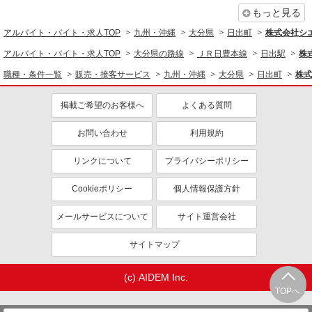
もっと見る
アルバイト・バイト・求人TOP
九州・沖縄
大分県
日出町
株式会社シ
アルバイト・バイト・求人TOP
大分県の路線
ＪＲ日豊本線
日出駅
株
職種・条件一覧
販売・接客サービス
九州・沖縄
大分県
日出町
株式
掲載ご希望のお客様へ
よくある質問
お問い合わせ
利用規約
リンクについて
プライバシーポリシー
Cookieポリシー
個人情報保護方針
メールサービスについて
サイト運営会社
サイトマップ
(c) AIDEM Inc.
TOPへ