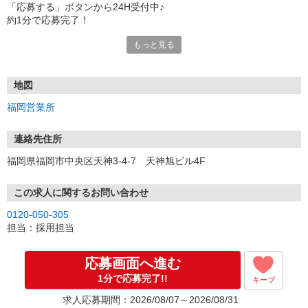
「応募する」ボタンから24H受付中♪
約1分で応募完了！
もっと見る
■電話応募の場合
電話応募も歓迎！（受付:10:00〜20:00）
土日祝も受付中♪
地図
【選考フロー】
福岡営業所
①応募から3営業日を目安に、メールorお電話でご連絡します。
②面接日時を決定！「0120」から始まる電話番号からご連絡します
★スマホでWEB面接（LINEなど）・出張面接・事務所面接と選べま
連絡先住所
す
福岡県福岡市中央区天神3-4-7 天神旭ビル4F
③面接実施（履歴書不要）
④勤務開始（スタート日は応相談）
※ご希望があれば、職場見学の調整もOKです！
この求人に関するお問い合わせ
0120-050-305
お気軽にご応募ください♪
担当：採用担当
応募画面へ進む
1分で応募完了!!
キープ
求人応募期間：2026/08/07～2026/08/31