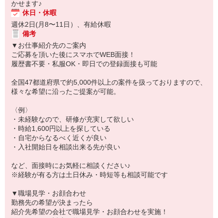
かせます♪
休日・休暇
週休2日(月8〜11日）、有給休暇
備考
▼お仕事紹介先のご案内
ご応募を頂いた後にスマホでWEB面接！
履歴書不要・私服OK・即日での登録面接も可能
全国47都道府県で約5,000件以上の案件を扱っておりますので、
様々な希望に沿ったご提案が可能。
〈例〉
・未経験なので、研修が充実して欲しい
・時給1,600円以上を探している
・自宅からなるべく近くが良い
・入社開始日を相談出来る先が良い
など、面接時にお気軽に相談ください♪
※経験が有る方は土日休み・時短等も相談可能です
▼職場見学・お顔合わせ
勤務先の希望が決まったら
紹介先希望の会社で職場見学・お顔合わせを実施！