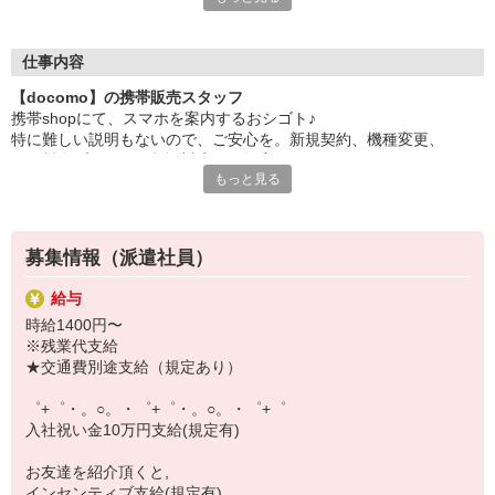
日々変わる専門知識を覚えるのはやっぱり大変。
でも心配ご無用！
仕事内容
シエロのご紹介するお店は、チームワークが良く
【docomo】の携帯販売スタッフ
お互いに教え合ったり、フォローしあったりする
携帯shopにて、スマホを案内するおシゴト♪
和気あいあいとした人間関係がある店舗ばかり！
特に難しい説明もないので、ご安心を。新規契約、機種変更、
皆で一緒にステップアップしましょう♪
各種料金プランのご相談対応・ご提案などをお願いします。
もっと見る
【選べるお仕事いろいろ】
初めての方でも安心♪
￣￣￣￣￣￣￣￣￣￣￣
あなた専属のコーディネーターが親切・丁寧にフォローするので、
▼オフィスワーク
満足度◎
事務、経理、データ入力、コールセンター、受付
募集情報（派遣社員）
▼工場・製造・軽作業系
■携帯やインターネット販売業務
機械/食品製造・梱包・仕分け・加工・組立・検査
給与
docomo(ドコモ)/au(エーユー)・KDDI/softbank(ソフトバンク)など
▼美容系
時給1400円〜
の大手キャリアから
眉毛サロンのアイブロウ・ネイリスト・エステ
※残業代支給
ワイモバイル(Y!mobille)、楽天モバイル、UQなど格安スマホまで幅
▼営業・販売
★交通費別途支給（規定あり）
広く紹介可能♪
法人営業・アパレル販売・個別指導塾・人材紹介
人気のApple（アップル）店舗もございます！
▼人気案件も多数♪
゜+゜・。○。・゜+゜・。○。・゜+゜
短期・期間限定・オープニング・官公庁案件
入社祝い金10万円支給(規定有)
上場/優良/大手企業など
お友達を紹介頂くと,
【スマホ面接実施中】
インセンティブ支給(規定有)