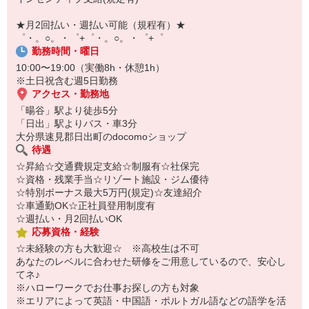
￣￣￣￣￣￣￣￣￣
自宅に居ながらスマホでカンタン面接OK！
★月2回払い・週払い可能（規程有）★
オンライン面談なのでスピード対応。
゜・。○。・゜+゜・。○。・゜+゜
勤務時間・曜日
10:00〜19:00（実働8h・休憩1h）
※土日祝含む週5日勤務
アクセス・勤務地
「暘谷」駅より徒歩5分
「日出」駅よりバス・車3分
大分県速見郡日出町のdocomoショップ
待遇
☆昇給☆交通費規定支給☆制服有☆社保完
☆資格・残業手当☆リゾート施設・ジム優待
☆特別ボーナス最大5万円(規定)☆友達紹介
☆車通勤OK☆正社員登用制度有
☆週払い・月2回払いOK
応募資格・経験
☆未経験の方も大歓迎☆ ※高校生は不可
あなたのレベルに合わせた研修をご用意しているので、安心し
てネ♪
※ハローワークでお仕事お探しの方も対象
※エリアによって英語・中国語・ポルトガル語などの語学を活