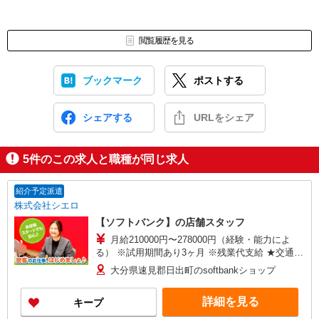
閲覧履歴を見る
ブックマーク
ポストする
シェアする
URLをシェア
5
件のこの求人と職種が同じ求人
紹介予定派遣
株式会社シエロ
【ソフトバンク】の店舗スタッフ
月給210000円〜278000円（経験・能力によ
る） ※試用期間あり3ヶ月 ※残業代支給 ★交通費
別途支給（規定あり） ゜+゜・。○。・゜+゜・。
大分県速見郡日出町のsoftbankショップ
○。・゜+゜ 入社祝い金10万円支給(規定有) お友達
を紹介頂くと, インセンティブ支給(規定有) ゜・。
詳細を見る
キープ
○。・゜+゜・。○。・゜+゜