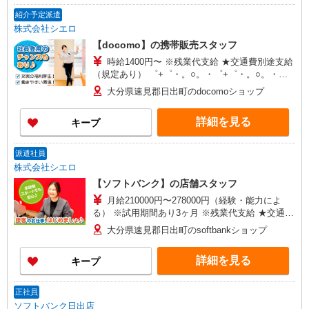
紹介予定派遣
株式会社シエロ
【docomo】の携帯販売スタッフ
時給1400円〜 ※残業代支給 ★交通費別途支給
（規定あり） ゜+゜・。○。・゜+゜・。○。・゜
+゜ 入社祝い金10万円支給(規定有) お友達を紹介
大分県速見郡日出町のdocomoショップ
頂くと, インセンティブ支給(規定有) ★月2回払
い・週払い可能（規程有）★ ゜・。○。・゜
詳細を見る
キープ
+゜・。○。・゜+゜
派遣社員
株式会社シエロ
【ソフトバンク】の店舗スタッフ
月給210000円〜278000円（経験・能力によ
る） ※試用期間あり3ヶ月 ※残業代支給 ★交通費
別途支給（規定あり） ゜+゜・。○。・゜+゜・。
大分県速見郡日出町のsoftbankショップ
○。・゜+゜ 入社祝い金10万円支給(規定有) お友達
を紹介頂くと, インセンティブ支給(規定有) ゜・。
詳細を見る
キープ
○。・゜+゜・。○。・゜+゜
正社員
ソフトバンク日出店