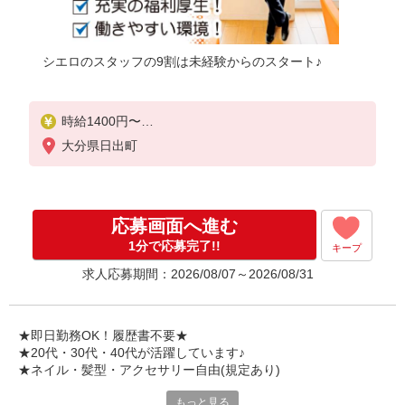
シエロのスタッフの9割は未経験からのスタート♪
時給1400円〜
※残業代支給
大分県日出町
★交通費別途支給（規定あり）
゜+゜・。○。・゜+゜・。○。・゜+゜
入社祝い金10万円支給(規定有)
応募画面へ進む
お友達を紹介頂くと,
1分で応募完了!!
キープ
インセンティブ支給(規定有)
求人応募期間：2026/08/07～2026/08/31
★月2回払い・週払い可能（規程有）★
゜・。○。・゜+゜・。○。・゜+゜
★即日勤務OK！履歴書不要★
★20代・30代・40代が活躍しています♪
★ネイル・髪型・アクセサリー自由(規定あり)
もっと見る
新しい機種やプラン。