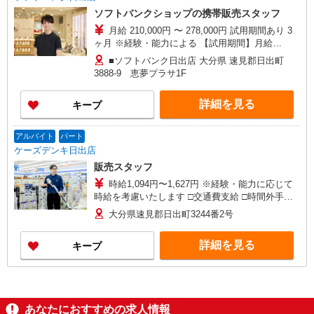
ソフトバンクショップの携帯販売スタッフ
月給 210,000円 〜 278,000円 試用期間あり 3
ヶ月 ※経験・能力による 【試用期間】月給
210000 円 〜 230000 円
■ソフトバンク日出店 大分県 速見郡日出町
3888‐9 恵夢プラサ1F
詳細を見る
キープ
アルバイト
パート
ケーズデンキ日出店
販売スタッフ
時給1,094円〜1,627円 ※経験・能力に応じて
時給を考慮いたします □交通費支給 □時間外手当
（１分単位で別途全額支給） ■昇給・昇格制度あ
大分県速見郡日出町3244番2号
り □賞与あり（年２回） ■目標達成手当 ※全て当
社規定あり
詳細を見る
キープ
あなたにおすすめの求人情報