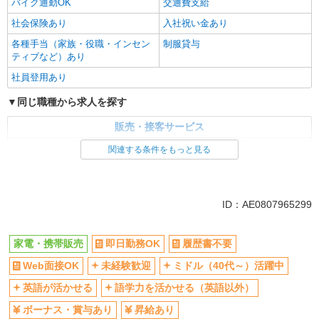
バイク通勤OK
交通費支給
社会保険あり
入社祝い金あり
各種手当（家族・役職・インセン
制服貸与
ティブなど）あり
社員登用あり
同じ職種から求人を探す
販売・接客サービス
家電・携帯販売
関連する条件をもっと見る
同じ特徴から求人を探す
未経験歓迎
ミドル（40代～）活躍中
ID：AE0807965299
英語が活かせる
ボーナス・賞与あり
日払い
車通勤OK
家電・携帯販売
即日勤務OK
履歴書不要
交通費支給
社会保険あり
Web面接OK
未経験歓迎
ミドル（40代～）活躍中
社員登用あり
英語が活かせる
語学力を活かせる（英語以外）
ボーナス・賞与あり
昇給あり