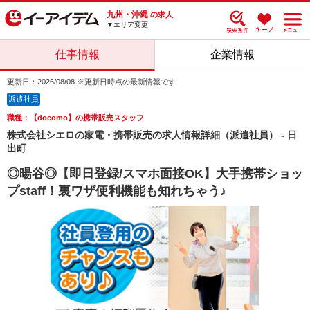
九州・沖縄
の求人
▼エリア変更
仕事情報
企業情報
更新日：2026/08/08 ※更新日時点の最新情報です
派遣社員
職種：【docomo】の携帯販売スタッフ
株式会社シエロの家電・携帯販売の求人情報詳細（派遣社員） - 日
出町
◎暘谷◎【即日登録/スマホ面接OK】大手携帯ショッ
プstaff！裏ワザ便利機能も知れちゃう♪