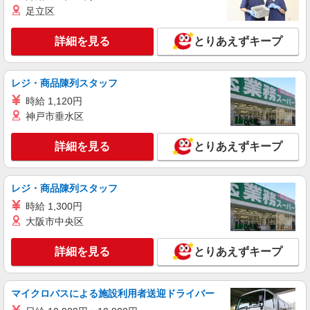
月給 247,340円 〜 247,340円 試用期間なし ※
足立区
経験・能力による 【試用期間】時給 0 円 〜 0 円
■ソフトバンク販売契約社員【熊本市北区エリ
詳細を見る
とりあえずキープ
ア】 熊本県熊本市北区
詳細を見る
キープ
レジ・商品陳列スタッフ
時給 1,120円
神戸市垂水区
詳細を見る
とりあえずキープ
レジ・商品陳列スタッフ
時給 1,300円
大阪市中央区
詳細を見る
とりあえずキープ
マイクロバスによる施設利用者送迎ドライバー