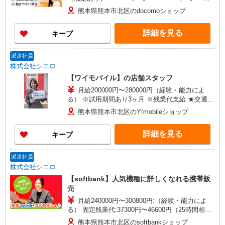
+゜ 入社祝い金10万円支給(規定有) お友達を紹介
熊本県熊本市北区のdocomoショップ
頂くと, インセンティブ支給(規定有) ★月2回払
い・週払い可能（規程有）★ ゜・。○。・゜
詳細を見る
キープ
+゜・。○。・゜+゜
派遣社員
株式会社シエロ
【ワイモバイル】の店舗スタッフ
月給200000円〜280000円（経験・能力によ
る） ※試用期間あり3ヶ月 ※残業代支給 ★交通費
別途支給（規定あり） ゜+゜・。○。・゜+゜・。
熊本県熊本市北区のY!mobileショップ
○。・゜+゜ 入社祝い金10万円支給(規定有) お友達
を紹介頂くと, インセンティブ支給(規定有) ゜・。
詳細を見る
キープ
○。・゜+゜・。○。・゜+゜
派遣社員
株式会社シエロ
【softbank】人気機種に詳しくなれる携帯販
売
月給240000円〜300800円:（経験・能力によ
る） 固定残業代:37300円〜46600円（25時間相
当） ※時間外勤務の有無にかかわらず固定残業代
熊本県熊本市北区のsoftbankショップ