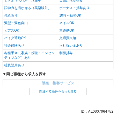
ミドル（40代～）活躍中
英語が活かせる
語学力を活かせる（英語以外）
ボーナス・賞与あり
昇給あり
10時～勤務OK
髪型・髪色自由
ネイルOK
ピアスOK
車通勤OK
バイク通勤OK
交通費支給
社会保険あり
入社祝い金あり
各種手当（家族・役職・インセン
制服貸与
ティブなど）あり
社員登用あり
同じ職種から求人を探す
販売・接客サービス
家電・携帯販売
関連する条件をもっと見る
同じ特徴から求人を探す
未経験歓迎
ミドル（40代～）活躍中
ID：AE0807964752