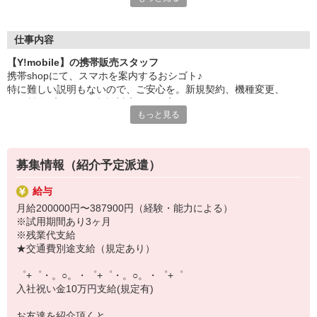
日々変わる専門知識を覚えるのはやっぱり大変。
でも心配ご無用！
仕事内容
シエロのご紹介するお店は、チームワークが良く
【Y!mobile】の携帯販売スタッフ
お互いに教え合ったり、フォローしあったりする
携帯shopにて、スマホを案内するおシゴト♪
和気あいあいとした人間関係がある店舗ばかり！
特に難しい説明もないので、ご安心を。新規契約、機種変更、
皆で一緒にステップアップしましょう♪
各種料金プランのご相談対応・ご提案などをお願いします。
もっと見る
【選べるお仕事いろいろ】
初めての方でも安心♪
￣￣￣￣￣￣￣￣￣￣￣
あなた専属のコーディネーターが親切・丁寧にフォローするので、
▼オフィスワーク
満足度◎
事務、経理、データ入力、コールセンター、受付
募集情報（紹介予定派遣）
▼工場・製造・軽作業系
■携帯やインターネット販売業務
機械/食品製造・梱包・仕分け・加工・組立・検査
給与
docomo(ドコモ)/au(エーユー)・KDDI/softbank(ソフトバンク)など
▼美容系
月給200000円〜387900円（経験・能力による）
の大手キャリアから
眉毛サロンのアイブロウ・ネイリスト・エステ
※試用期間あり3ヶ月
ワイモバイル(Y!mobille)、楽天モバイル、UQなど格安スマホまで幅
▼営業・販売
※残業代支給
広く紹介可能♪
法人営業・アパレル販売・個別指導塾・人材紹介
★交通費別途支給（規定あり）
人気のApple（アップル）店舗もございます！
▼人気案件も多数♪
短期・期間限定・オープニング・官公庁案件
゜+゜・。○。・゜+゜・。○。・゜+゜
上場/優良/大手企業など
入社祝い金10万円支給(規定有)
【スマホ面接実施中】
お友達を紹介頂くと,