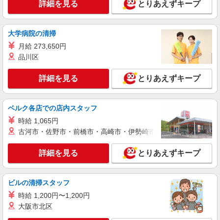
詳細を見る
とりあえずキープ
株式会社シエロ
【softbank】の携帯販売スタッフ
月給200000円〜387900円（経験・能力によ
大学病院の清掃
る） ※試用期間あり3ヶ月 ※残業代支給 ★交通費
月給 273,650円
別途支給（規定あり） ゜+゜・。○。・゜+゜・。
熊本県熊本市北区のsoftbankショップ
○。・゜+゜ 入社祝い金10万円支給(規定有) お友達
品川区
を紹介頂くと, インセンティブ支給(規定有) ゜・。
詳細を見る
キープ
○。・゜+゜・。○。・゜+゜
詳細を見る
とりあえずキープ
契約社員
ソフトバンク飛田バイパス店
ベルク各店での店内スタッフ
ソフトバンクショップの携帯販売スタッフ
時給 1,065円
月給 200,000円 〜 280,000円 試用期間あり 3
古河市・佐野市・前橋市・高崎市・伊勢崎市・太田市・館林市・
ヶ月 ※経験・能力による 【試用期間】時給 1050
円 〜 1100 円
■ソフトバンク飛田バイパス店 熊本県 熊本市
詳細を見る
とりあえずキープ
北区 鶴羽田1丁目 15‐1
詳細を見る
キープ
ビルの清掃スタッフ
時給 1,200円〜1,200円
正社員
大阪市北区
ソフトバンク飛田バイパス店