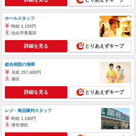
派遣社員
株式会社シエロ
ホールスタッフ
【softbank】の携帯販売スタッフ
時給 1,150円
時給1250円〜 ※残業代支給 ★交通費別途支給
仙台市青葉区
（規定あり） ゜+゜・。○。・゜+゜・。○。・゜
+゜ 入社祝い金10万円支給(規定有) お友達を紹介
熊本県熊本市北区のsoftbankショップ
詳細を見る
とりあえずキープ
頂くと, インセンティブ支給(規定有) ★月2回払
い・週払い可能（規程有）★ ゜・。○。・゜
詳細を見る
キープ
+゜・。○。・゜+゜
総合病院の清掃
月給 257,400円
紹介予定派遣
株式会社シエロ
港区
【docomo】人気機種に詳しくなれる携帯販売
詳細を見る
とりあえずキープ
時給1300円〜 ※残業代支給 ★交通費別途支給
（規定あり） ゜+゜・。○。・゜+゜・。○。・゜
+゜ 入社祝い金10万円支給(規定有) お友達を紹介
熊本県熊本市北区のdocomoショップ
頂くと, インセンティブ支給(規定有) ★月2回払
レジ・商品陳列スタッフ
い・週払い可能（規程有）★ ゜・。○。・゜
時給 1,180円
詳細を見る
キープ
+゜・。○。・゜+゜
堺市堺区
派遣社員