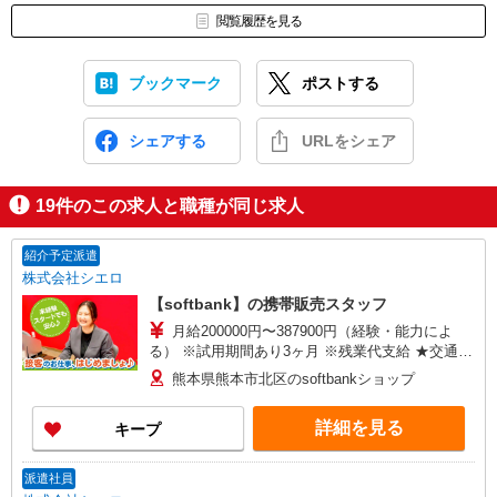
閲覧履歴を見る
ブックマーク
ポストする
シェアする
URLをシェア
19
件のこの求人と職種が同じ求人
紹介予定派遣
株式会社シエロ
【softbank】の携帯販売スタッフ
月給200000円〜387900円（経験・能力によ
る） ※試用期間あり3ヶ月 ※残業代支給 ★交通費
別途支給（規定あり） ゜+゜・。○。・゜+゜・。
熊本県熊本市北区のsoftbankショップ
○。・゜+゜ 入社祝い金10万円支給(規定有) お友達
を紹介頂くと, インセンティブ支給(規定有) ゜・。
詳細を見る
キープ
○。・゜+゜・。○。・゜+゜
派遣社員