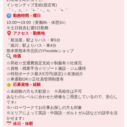
￣￣￣￣￣￣￣￣￣
インセンティブ支給(規定有)
自宅に居ながらスマホでカンタン面接OK！
゜・。○。・゜+゜・。○。・゜+゜
オンライン面談なのでスピード対応。
勤務時間・曜日
10:00〜19:00（実働8h・休憩1h）
※土日祝含む週5日勤務
アクセス・勤務地
「新須屋」駅よりバス・車5分
「堀川」駅よりバス・車4分
熊本県熊本市北区のY!mobileショップ
待遇
☆昇給☆交通費規定支給☆制服有☆社保完
☆資格・残業手当☆リゾート施設・ジム優待
☆特別ボーナス最大5万円(規定)☆友達紹介
☆車通勤OK☆正社員登用制度有
応募資格・経験
☆未経験の方も大歓迎☆ ※高校生は不可
あなたのレベルに合わせた研修をご用意しているので、安心し
てネ♪
※ハローワークでお仕事お探しの方も対象
※エリアによって英語・中国語・ポルトガル語などの語学を活
かせます♪
休日・休暇