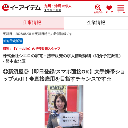
九州・沖縄
の求人
▼エリア変更
仕事情報
企業情報
更新日：2026/08/08 ※更新日時点の最新情報です
紹介予定派遣
職種：【Y!mobile】の携帯販売スタッフ
株式会社シエロの家電・携帯販売の求人情報詳細（紹介予定派遣）
- 熊本市北区
◎新須屋◎【即日登録/スマホ面接OK】大手携帯ショ
ップstaff！◆直接雇用を目指すチャンスです☆