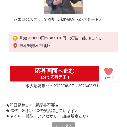
シエロのスタッフの9割は未経験からのスタート♪
月給200000円〜387900円（経験・能力による）
※試用期間あり3ヶ月
熊本県熊本市北区
※残業代支給
★交通費別途支給（規定あり）
゜+゜・。○。・゜+゜・。○。・゜+゜
応募画面へ進む
入社祝い金10万円支給(規定有)
1分で応募完了!!
キープ
お友達を紹介頂くと,
求人応募期間：2026/08/07～2026/08/31
インセンティブ支給(規定有)
゜・。○。・゜+゜・。○。・゜+゜
★即日勤務OK！履歴書不要★
★20代・30代・40代が活躍しています♪
★ネイル・髪型・アクセサリー自由(規定あり)
もっと見る
新しい機種やプラン。