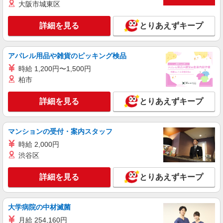
大阪市城東区
月給 200,000円 〜 280,000円 試用期間あり 3
ヶ月 ※経験・能力による 【試用期間】時給 1050
詳細を見る
とりあえずキープ
円 〜 1100 円
■ワイモバイル飛田バイパス店 熊本県熊本市北
区鶴羽田1丁目15‐1
アパレル用品や雑貨のピッキング検品
詳細を見る
キープ
時給 1,200円〜1,500円
柏市
正社員
ソフトバンク麻生田店
詳細を見る
とりあえずキープ
ソフトバンクショップの携帯販売スタッフ
月給 240,000円 〜 300,800円 固定残業代:
37,300円 〜 46,600円（25時間相当） ＊時間外勤
マンションの受付・案内スタッフ
務の有無にかかわらず固定残業代は支給されま
■ソフトバンク麻生田店 熊本県 熊本市北区 麻
時給 2,000円
す。また、相当時間を超えて時間外勤務した場合
生田4丁目 2‐38
渋谷区
は1分単位で残業代が追加で支給されます。 試用
期間あり 4ヶ月 月給25万円以上 ※経験・能力によ
詳細を見る
キープ
る 【試用期間】月給 240000 円 〜 300800 円
詳細を見る
とりあえずキープ
契約社員
ソフトバンク販売契約社員【熊本市北区エリア】
大学病院の中材滅菌
家電量販店内の携帯販売スタッフ
月給 254,160円