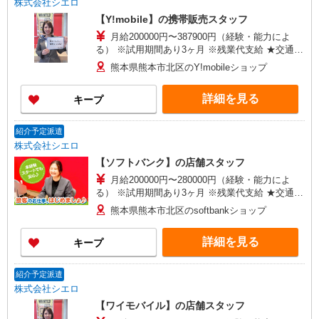
株式会社シエロ
【Y!mobile】の携帯販売スタッフ
月給200000円〜387900円（経験・能力によ
る） ※試用期間あり3ヶ月 ※残業代支給 ★交通費
別途支給（規定あり） ゜+゜・。○。・゜+゜・。
熊本県熊本市北区のY!mobileショップ
○。・゜+゜ 入社祝い金10万円支給(規定有) お友達
を紹介頂くと, インセンティブ支給(規定有) ゜・。
詳細を見る
キープ
○。・゜+゜・。○。・゜+゜
紹介予定派遣
株式会社シエロ
【ソフトバンク】の店舗スタッフ
月給200000円〜280000円（経験・能力によ
る） ※試用期間あり3ヶ月 ※残業代支給 ★交通費
別途支給（規定あり） ゜+゜・。○。・゜+゜・。
熊本県熊本市北区のsoftbankショップ
○。・゜+゜ 入社祝い金10万円支給(規定有) お友達
を紹介頂くと, インセンティブ支給(規定有) ゜・。
詳細を見る
キープ
○。・゜+゜・。○。・゜+゜
紹介予定派遣
株式会社シエロ
【ワイモバイル】の店舗スタッフ