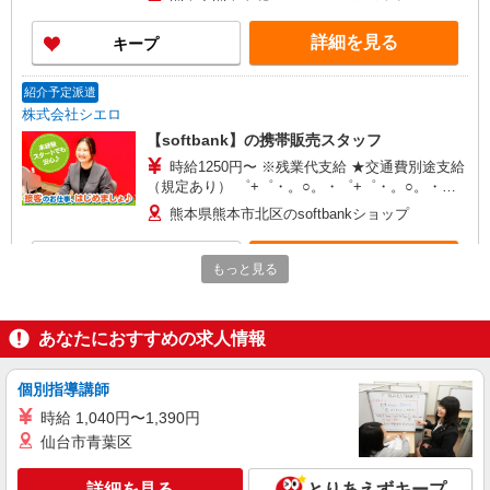
は支給されます。また、相当時間を超えて時間外
勤務した場合は1分単位で残業代が追加で支給され
詳細を見る
キープ
ます。 ※試用期間あり4ヶ月月給25万円以上 ※残
業代支給 ★交通費別途支給（規定あり） ゜
+゜・。○。・゜+゜・。○。・゜+゜ 入社祝い金10
紹介予定派遣
万円支給(規定有) お友達を紹介頂くと, インセンテ
株式会社シエロ
ィブ支給(規定有) ゜・。○。・゜+゜・。○。・゜
【softbank】の携帯販売スタッフ
+゜
時給1250円〜 ※残業代支給 ★交通費別途支給
（規定あり） ゜+゜・。○。・゜+゜・。○。・゜
+゜ 入社祝い金10万円支給(規定有) お友達を紹介
熊本県熊本市北区のsoftbankショップ
頂くと, インセンティブ支給(規定有) ★月2回払
い・週払い可能（規程有）★ ゜・。○。・゜
詳細を見る
キープ
+゜・。○。・゜+゜
もっと見る
派遣社員
株式会社シエロ
あなたにおすすめの求人情報
【ソフトバンク】の店舗スタッフ
月給200000円〜280000円（経験・能力によ
個別指導講師
る） ※試用期間あり3ヶ月 ※残業代支給 ★交通費
時給 1,040円〜1,390円
別途支給（規定あり） ゜+゜・。○。・゜+゜・。
熊本県熊本市北区のsoftbankショップ
仙台市青葉区
○。・゜+゜ 入社祝い金10万円支給(規定有) お友達
を紹介頂くと, インセンティブ支給(規定有) ゜・。
詳細を見る
キープ
○。・゜+゜・。○。・゜+゜
詳細を見る
とりあえずキープ