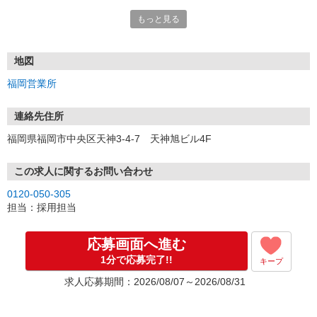
もっと見る
■電話応募の場合
電話応募も歓迎！（受付:10:00〜20:00）
土日祝も受付中♪
地図
【選考フロー】
福岡営業所
①応募から3営業日を目安に、メールorお電話でご連絡します。
②面接日時を決定！「0120」から始まる電話番号からご連絡します
★スマホでWEB面接（LINEなど）・出張面接・事務所面接と選べま
連絡先住所
す
福岡県福岡市中央区天神3-4-7 天神旭ビル4F
③面接実施（履歴書不要）
④勤務開始（スタート日は応相談）
※ご希望があれば、職場見学の調整もOKです！
この求人に関するお問い合わせ
0120-050-305
お気軽にご応募ください♪
担当：採用担当
応募画面へ進む
1分で応募完了!!
キープ
求人応募期間：2026/08/07～2026/08/31