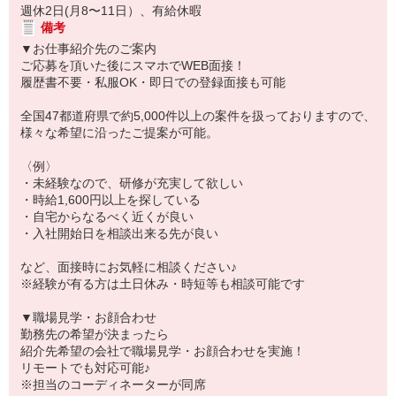
週休2日(月8〜11日）、有給休暇
備考
▼お仕事紹介先のご案内
ご応募を頂いた後にスマホでWEB面接！
履歴書不要・私服OK・即日での登録面接も可能
全国47都道府県で約5,000件以上の案件を扱っておりますので、
様々な希望に沿ったご提案が可能。
〈例〉
・未経験なので、研修が充実して欲しい
・時給1,600円以上を探している
・自宅からなるべく近くが良い
・入社開始日を相談出来る先が良い
など、面接時にお気軽に相談ください♪
※経験が有る方は土日休み・時短等も相談可能です
▼職場見学・お顔合わせ
勤務先の希望が決まったら
紹介先希望の会社で職場見学・お顔合わせを実施！
リモートでも対応可能♪
※担当のコーディネーターが同席