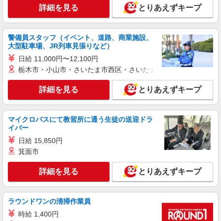
ソフトバンクショップの携帯販売スタッフ
詳細を見る
とりあえずキープ
月給 200,000円 〜 387,900円 試用期間あり 3
ヶ月 ※経験・能力による 【試用期間】月給
185000 円 〜 200000 円
警備員スタッフ（イベント、道路、商業施設、
■ソフトバンク飛田バイパス店 熊本県 熊本市
大型駐車場、JR列車見張りなど）
北区 鶴羽田1丁目 15‐1
日給 11,000円〜12,100円
詳細を見る
キープ
栃木市・小山市・さいたま市西区・さいたま市岩槻区・久喜市・
詳細を見る
とりあえずキープ
正社員
ワイモバイル飛田バイパス店
ワイモバイルショップの携帯販売スタッフ
マイクロバスにて教習所に通う生徒の送迎ドラ
月給 200,000円 〜 387,000円 試用期間あり 3
イバー
ヶ月 ※経験・能力による 【試用期間】月給
日給 15,850円
185000 円 〜 200000 円
■ワイモバイル飛田バイパス店 熊本県熊本市北
箕面市
区鶴羽田1丁目15‐1
詳細を見る
とりあえずキープ
詳細を見る
キープ
契約社員
ラウンドワンの清掃作業員
ワイモバイル飛田バイパス店
時給 1,400円
ワイモバイルショップの携帯販売スタッフ