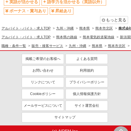
英語が活かせる
語学力を活かせる（英語以外）
ボーナス・賞与あり
昇給あり
もっと見る
アルバイト・バイト・求人TOP
九州・沖縄
熊本県
熊本市北区
株式会
アルバイト・バイト・求人TOP
熊本県の路線
熊本電気鉄道菊池線
新須屋
職種・条件一覧
販売・接客サービス
九州・沖縄
熊本県
熊本市北区
掲載ご希望のお客様へ
よくある質問
お問い合わせ
利用規約
リンクについて
プライバシーポリシー
Cookieポリシー
個人情報保護方針
メールサービスについて
サイト運営会社
サイトマップ