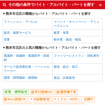
英語が活かせる
ボーナス・賞与あり
その他の条件でバイト・アルバイト・パートを探す
車通勤OK
交通費支給
熊本市北区の職種からバイト・アルバイト・パートを探す
社会保険あり
社員登用あり
ファッション・アパレル
イベント・キャンペーン・アミュ
ーズメント
販売・接客サービス
教育・保育
営業
軽作業・製造・物流
熊本市北区の人気の職種からバイト・アルバイト・パートを探す
看護師・保健師・看護助手・助産
ファミリーレストラン・回転寿司
師
サービス提供責任者・ソーシャル
製造・組立・加工
ワーカー
調理・調理補助・調理師
食品・試食販売
家電・携帯販売
即日勤務OK
履歴書不要
Web面接OK
未経験歓迎
ミドル（40代～）活躍中