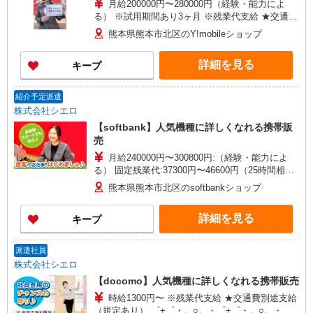
月給200000円〜280000円（経験・能力によ
る） ※試用期間あり3ヶ月 ※残業代支給 ★交通費
別途支給（規定あり） ゜+゜・。○。・゜+゜・。
熊本県熊本市北区のY!mobileショップ
○。・゜+゜ 入社祝い金10万円支給(規定有) お友達
を紹介頂くと, インセンティブ支給(規定有) ゜・。
詳細を見る
キープ
○。・゜+゜・。○。・゜+゜
紹介予定派遣
株式会社シエロ
【softbank】人気機種に詳しくなれる携帯販
売
月給240000円〜300800円:（経験・能力によ
る） 固定残業代:37300円〜46600円（25時間相
当） ※時間外勤務の有無にかかわらず固定残業代
熊本県熊本市北区のsoftbankショップ
は支給されます。また、相当時間を超えて時間外
勤務した場合は1分単位で残業代が追加で支給され
詳細を見る
キープ
ます。 ※試用期間あり4ヶ月月給25万円以上 ※残
業代支給 ★交通費別途支給（規定あり） ゜
+゜・。○。・゜+゜・。○。・゜+゜ 入社祝い金10
派遣社員
万円支給(規定有) お友達を紹介頂くと, インセンテ
株式会社シエロ
ィブ支給(規定有) ゜・。○。・゜+゜・。○。・゜
【docomo】人気機種に詳しくなれる携帯販売
+゜
時給1300円〜 ※残業代支給 ★交通費別途支給
（規定あり） ゜+゜・。○。・゜+゜・。○。・゜