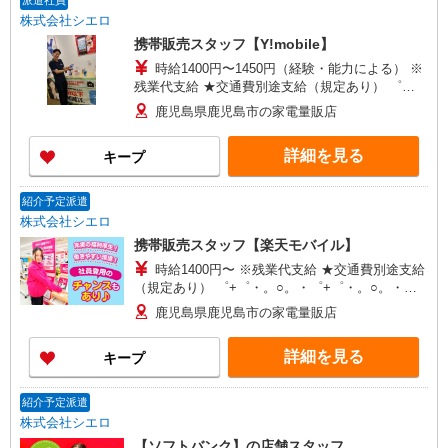
派遣社員
株式会社シエロ
携帯販売スタッフ【Y!mobile】
時給1400円〜1450円（経験・能力による） ※
残業代支給 ★交通費別途支給（規定あり） ゜
+゜・。○。・゜+゜・。○。・゜+゜ 入社祝い金10
鹿児島県鹿児島市の家電量販店
万円支給(規定有) お友達を紹介頂くと, インセンテ
ィブ支給(規定有) ★月2回払い・週払い可能（規程
詳細を見る
キープ
有）★ ゜・。○。・゜+゜・。○。・゜+゜
紹介予定派遣
株式会社シエロ
携帯販売スタッフ【楽天モバイル】
時給1400円〜 ※残業代支給 ★交通費別途支給
（規定あり） ゜+゜・。○。・゜+゜・。○。・゜
+゜ 入社祝い金10万円支給(規定有) お友達を紹介
鹿児島県鹿児島市の家電量販店
頂くと, インセンティブ支給(規定有) ★月2回払
い・週払い可能（規程有）★ ゜・。○。・゜
詳細を見る
キープ
+゜・。○。・゜+゜
紹介予定派遣
株式会社シエロ
【ソフトバンク】の店舗スタッフ