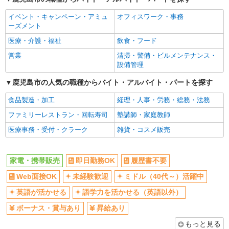
社員登用あり
イベント・キャンペーン・アミュ
オフィスワーク・事務
ーズメント
医療・介護・福祉
飲食・フード
営業
清掃・警備・ビルメンテナンス・
設備管理
鹿児島市の人気の職種からバイト・アルバイト・パートを探す
食品製造・加工
経理・人事・労務・総務・法務
ファミリーレストラン・回転寿司
塾講師・家庭教師
医療事務・受付・クラーク
雑貨・コスメ販売
家電・携帯販売
即日勤務OK
履歴書不要
Web面接OK
未経験歓迎
ミドル（40代～）活躍中
英語が活かせる
語学力を活かせる（英語以外）
ボーナス・賞与あり
昇給あり
もっと見る