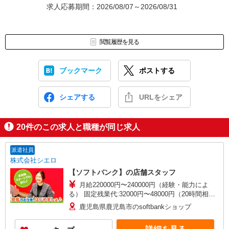
求人応募期間：2026/08/07～2026/08/31
閲覧履歴を見る
ブックマーク
ポストする
シェアする
URLをシェア
20
件のこの求人と職種が同じ求人
派遣社員
株式会社シエロ
【ソフトバンク】の店舗スタッフ
月給220000円〜240000円（経験・能力によ
る） 固定残業代:32000円〜48000円（20時間相
当） ※時間外手当は時間外労働の有無にかかわら
鹿児島県鹿児島市のsoftbankショップ
ず、固定残業代として支給し、相当時間を超える
時間外労働分は法定どおり追加で支給します。 ※