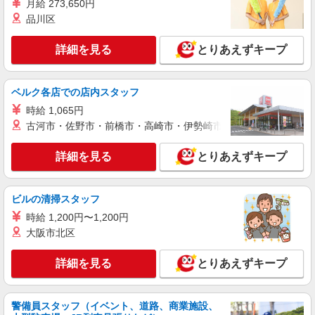
月給 273,650円
品川区
紹介予定派遣
株式会社シエロ
詳細を見る
とりあえずキープ
人気機種に詳しくなれる携帯販売【au】
時給1600円〜 ※残業代支給 ★交通費別途支給
（規定あり） ゜+゜・。○。・゜+゜・。○。・゜
ベルク各店での店内スタッフ
+゜ 入社祝い金10万円支給(規定有) お友達を紹介
鹿児島県鹿児島市の家電量販店
時給 1,065円
頂くと, インセンティブ支給(規定有) ★月2回払
い・週払い可能（規程有）★ ゜・。○。・゜
古河市・佐野市・前橋市・高崎市・伊勢崎市・太田市・館林市・
詳細を見る
キープ
+゜・。○。・゜+゜
詳細を見る
とりあえずキープ
派遣社員
株式会社シエロ
人気機種に詳しくなれる携帯販売
ビルの清掃スタッフ
【softbank】
時給 1,200円〜1,200円
月給231500円〜256500円（経験・能力によ
大阪市北区
る） ※上記金額に時間外手当/インセンティブが加
算・賞与あり・時間外手当あり（平均残業時間：
鹿児島県鹿児島市の家電量販店
詳細を見る
とりあえずキープ
10h/月）・地域手当/職能手当あり・Workstyle支
援金（4000円/月）あり・実績によりインセンティ
詳細を見る
キープ
ブあり ★交通費別途支給（規定あり） ゜+゜・。
○。・゜+゜・。○。・゜+゜ 入社祝い金10万円支
警備員スタッフ（イベント、道路、商業施設、