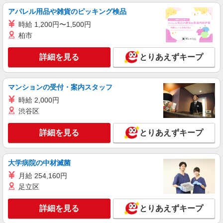
株式会社シエロ
アパレル用品や雑貨のピッキング検品
【楽天モバイル】人気機種に詳しくなれる携帯
販売
時給 1,200円〜1,500円
時給1650円〜1850円（経験・能力による） ※
柏市
残業代支給 ★交通費別途支給（規定あり） ゜
+゜・。○。・゜+゜・。○。・゜+゜ 入社祝い金10
鹿児島県鹿児島市の楽天モバイルショップ
詳細を見る
とりあえずキープ
万円支給(規定有) お友達を紹介頂くと, インセンテ
ィブ支給(規定有) ★月2回払い・週払い可能（規程
詳細を見る
キープ
有）★ ゜・。○。・゜+゜・。○。・゜+゜
マンションの受付・案内スタッフ
時給 2,000円
紹介予定派遣
株式会社シエロ
渋谷区
【softbank】人気機種に詳しくなれる携帯販
売
詳細を見る
とりあえずキープ
月給209721円〜256438円 固定残業代:26331
円〜33098円（20時間相当） ※時間外手当は時間
外労働の有無にかかわらず、固定残業代として支
大学病院の中材滅菌
鹿児島県鹿児島市のsoftbankショップ
給し、相当時間を超える時間外労働分は法定どお
月給 254,160円
り追加で支給します。 ※試用期間あり3ヶ月円〜
足立区
詳細を見る
キープ
※残業代支給 ★交通費別途支給（規定あり） ゜
+゜・。○。・゜+゜・。○。・゜+゜ 入社祝い金10
万円支給(規定有) お友達を紹介頂くと, インセンテ
詳細を見る
とりあえずキープ
派遣社員
ィブ支給(規定有) ゜・。○。・゜+゜・。○。・゜
株式会社シエロ