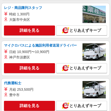
+゜
携帯販売スタッフ【softbank】
レジ・商品陳列スタッフ
月給231500円〜256500円（経験・能力によ
時給 1,300円
る） ※上記金額に時間外手当/インセンティブが加
大阪市中央区
算・賞与あり・時間外手当あり（平均残業時間：
鹿児島県鹿児島市の家電量販店
10h/月）・地域手当/職能手当あり・Workstyle支
援金（4000円/月）あり・実績によりインセンティ
詳細を見る
とりあえずキープ
詳細を見る
キープ
ブあり ★交通費別途支給（規定あり） ゜+゜・。
○。・゜+゜・。○。・゜+゜ 入社祝い金10万円支
給(規定有) お友達を紹介頂くと, インセンティブ支
派遣社員
マイクロバスによる施設利用者送迎ドライバー
給(規定有) ゜・。○。・゜+゜・。○。・゜+゜
株式会社シエロ
日給 10,900円〜10,900円
携帯販売スタッフ【楽天モバイル】
神戸市須磨区
日給11200円〜 ※時給1400円相当 ※残業代支
給 ★交通費別途支給（規定あり） ゜+゜・。
詳細を見る
とりあえずキープ
○。・゜+゜・。○。・゜+゜ 入社祝い金10万円支
鹿児島県鹿児島市の家電量販店
給(規定有) お友達を紹介頂くと, インセンティブ支
給(規定有) ★月2回払い・週払い可能（規程有）★
詳細を見る
キープ
゜・。○。・゜+゜・。○。・゜+゜
代務運転士
月給 253,500円
豊中市
詳細を見る
とりあえずキープ