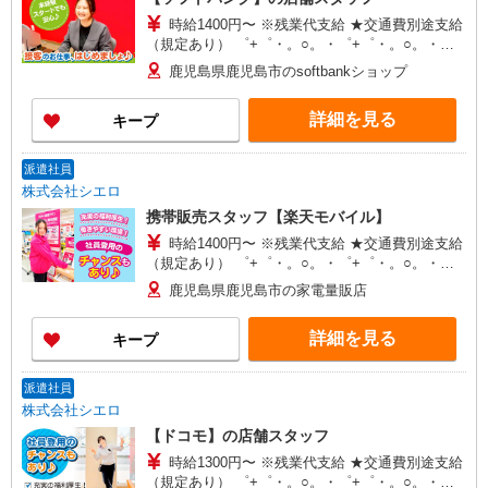
時給1400円〜 ※残業代支給 ★交通費別途支給
（規定あり） ゜+゜・。○。・゜+゜・。○。・゜
+゜ 入社祝い金10万円支給(規定有) お友達を紹介
鹿児島県鹿児島市のsoftbankショップ
頂くと, インセンティブ支給(規定有) ★月2回払
い・週払い可能（規程有）★ ゜・。○。・゜
詳細を見る
キープ
+゜・。○。・゜+゜
派遣社員
株式会社シエロ
携帯販売スタッフ【楽天モバイル】
時給1400円〜 ※残業代支給 ★交通費別途支給
（規定あり） ゜+゜・。○。・゜+゜・。○。・゜
+゜ 入社祝い金10万円支給(規定有) お友達を紹介
鹿児島県鹿児島市の家電量販店
頂くと, インセンティブ支給(規定有) ★月2回払
い・週払い可能（規程有）★ ゜・。○。・゜
詳細を見る
キープ
+゜・。○。・゜+゜
派遣社員
株式会社シエロ
【ドコモ】の店舗スタッフ
時給1300円〜 ※残業代支給 ★交通費別途支給
（規定あり） ゜+゜・。○。・゜+゜・。○。・゜