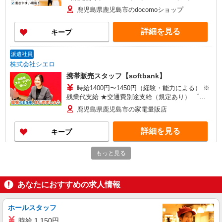
+゜ 入社祝い金10万円支給(規定有) お友達を紹介
鹿児島県鹿児島市のdocomoショップ
頂くと, インセンティブ支給(規定有) ★月2回払
い・週払い可能（規程有）★ ゜・。○。・゜
詳細を見る
キープ
+゜・。○。・゜+゜
派遣社員
株式会社シエロ
携帯販売スタッフ【softbank】
時給1400円〜1450円（経験・能力による） ※
残業代支給 ★交通費別途支給（規定あり） ゜
+゜・。○。・゜+゜・。○。・゜+゜ 入社祝い金10
鹿児島県鹿児島市の家電量販店
万円支給(規定有) お友達を紹介頂くと, インセンテ
ィブ支給(規定有) ★月2回払い・週払い可能（規程
詳細を見る
キープ
有）★ ゜・。○。・゜+゜・。○。・゜+゜
もっと見る
紹介予定派遣
株式会社シエロ
【softbank】の携帯販売スタッフ
あなたにおすすめの求人情報
時給1400円〜 ※残業代支給 ★交通費別途支給
（規定あり） ゜+゜・。○。・゜+゜・。○。・゜
+゜ 入社祝い金10万円支給(規定有) お友達を紹介
ホールスタッフ
鹿児島県鹿児島市のsoftbankショップ
頂くと, インセンティブ支給(規定有) ★月2回払
時給 1,150円