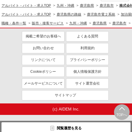
アルバイト・バイト・求人TOP
九州・沖縄
鹿児島県
鹿児島市
株式会
アルバイト・バイト・求人TOP
鹿児島県の路線
鹿児島市電２系統
加治屋
職種・条件一覧
販売・接客サービス
九州・沖縄
鹿児島県
鹿児島市
掲載ご希望のお客様へ
よくある質問
お問い合わせ
利用規約
リンクについて
プライバシーポリシー
Cookieポリシー
個人情報保護方針
メールサービスについて
サイト運営会社
サイトマップ
(c) AIDEM Inc.
TOPへ
閲覧履歴を見る