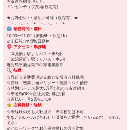
お友達を紹介頂くと,
【スマホ面接実施中】
インセンティブ支給(規定有)
￣￣￣￣￣￣￣￣￣
自宅に居ながらスマホでカンタン面接OK！
★月2回払い・週払い可能（規程有）★
オンライン面談なのでスピード対応。
゜・。○。・゜+゜・。○。・゜+゜
勤務時間・曜日
10:00〜21:00（実働8h・休憩1h）
※土日祝含む週5日勤務
アクセス・勤務地
「高見橋」駅よりバス・車5分
「加治屋町」駅よりバス・車6分
鹿児島県鹿児島市の家電量販店
待遇
☆昇給☆交通費規定支給☆制服有☆社保完
☆資格・残業手当☆リゾート施設・ジム優待
☆特別ボーナス最大5万円(規定)☆友達紹介
☆車通勤OK☆正社員登用制度有
☆週払い・月2回払いOK
応募資格・経験
☆未経験の方も大歓迎☆ ※高校生は不可
あなたのレベルに合わせた研修をご用意しているので、安心し
てネ♪
※ハローワークでお仕事お探しの方も対象