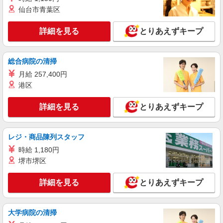
い・週払い可能（規程有）★ ゜・。○。・゜
詳細を見る
仙台市青葉区
キープ
+゜・。○。・゜+゜
詳細を見る
とりあえずキープ
派遣社員
株式会社シエロ
人気機種に詳しくなれる携帯販売
総合病院の清掃
【softbank】
月給 257,400円
時給1400円〜1450円（経験・能力による） ※
残業代支給 ★交通費別途支給（規定あり） ゜
港区
+゜・。○。・゜+゜・。○。・゜+゜ 入社祝い金10
鹿児島県鹿児島市の家電量販店
万円支給(規定有) お友達を紹介頂くと, インセンテ
詳細を見る
とりあえずキープ
ィブ支給(規定有) ★月2回払い・週払い可能（規程
詳細を見る
キープ
有）★ ゜・。○。・゜+゜・。○。・゜+゜
レジ・商品陳列スタッフ
紹介予定派遣
時給 1,180円
株式会社シエロ
堺市堺区
【ドコモ】の店舗スタッフ
時給1350円〜1400円（経験・能力による） ※
詳細を見る
とりあえずキープ
残業代支給 ★交通費別途支給（規定あり） ゜
+゜・。○。・゜+゜・。○。・゜+゜ 入社祝い金10
鹿児島県鹿児島市のdocomoショップ
万円支給(規定有) お友達を紹介頂くと, インセンテ
ィブ支給(規定有) ★月2回払い・週払い可能（規程
大学病院の清掃
詳細を見る
キープ
有）★ ゜・。○。・゜+゜・。○。・゜+゜