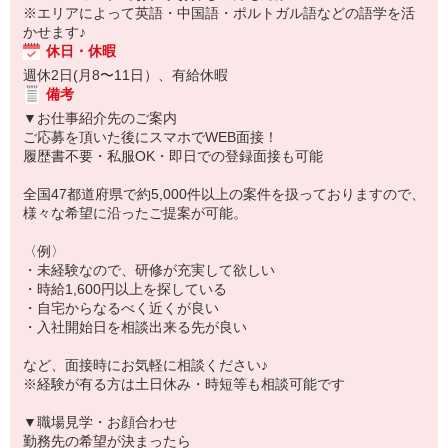
※エリアによって英語・中国語・ポルトガル語などの語学を活
かせます♪
休日・休暇
週休2日(月8〜11日）、有給休暇
備考
▼お仕事紹介先のご案内
ご応募を頂いた後にスマホでWEB面接！
履歴書不要・私服OK・即日での登録面接も可能
全国47都道府県で約5,000件以上の案件を扱っておりますので、
様々な希望に沿ったご提案が可能。
〈例〉
・未経験なので、研修が充実して欲しい
・時給1,600円以上を探している
・自宅からなるべく近くが良い
・入社開始日を相談出来る先が良い
など、面接時にお気軽に相談ください♪
※経験が有る方は土日休み・時短等も相談可能です
▼職場見学・お顔合わせ
勤務先の希望が決まったら