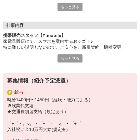
もっと見る
新しい機種やプラン。
日々変わる専門知識を覚えるのはやっぱり大変。
でも心配ご無用！
仕事内容
シエロのご紹介するお店は、チームワークが良く
携帯販売スタッフ【Y!mobile】
お互いに教え合ったり、フォローしあったりする
家電量販店にて、スマホを案内するおシゴト♪
和気あいあいとした人間関係がある店舗ばかり！
特に難しい説明もないので、ご安心を。新規契約、機種変更、
皆で一緒にステップアップしましょう♪
各種料金プランのご相談対応・ご提案などをお願いします。
もっと見る
【選べるお仕事いろいろ】
初めての方でも安心♪
￣￣￣￣￣￣￣￣￣￣￣
あなた専属のコーディネーターが親切・丁寧にフォローするので、
▼オフィスワーク
満足度◎
事務、経理、データ入力、コールセンター、受付
募集情報（紹介予定派遣）
▼工場・製造・軽作業系
■携帯やインターネット販売業務
機械/食品製造・梱包・仕分け・加工・組立・検査
給与
docomo(ドコモ)/au(エーユー)・KDDI/softbank(ソフトバンク)など
▼美容系
時給1400円〜1450円（経験・能力による）
の大手キャリアから
眉毛サロンのアイブロウ・ネイリスト・エステ
※残業代支給
ワイモバイル(Y!mobille)、楽天モバイル、UQなど格安スマホまで幅
▼営業・販売
★交通費別途支給（規定あり）
広く紹介可能♪
法人営業・アパレル販売・個別指導塾・人材紹介
人気のApple（アップル）店舗もございます！
▼人気案件も多数♪
゜+゜・。○。・゜+゜・。○。・゜+゜
短期・期間限定・オープニング・官公庁案件
入社祝い金10万円支給(規定有)
上場/優良/大手企業など