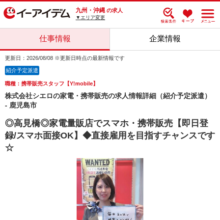
九州・沖縄
の求人
▼エリア変更
仕事情報
企業情報
更新日：2026/08/08 ※更新日時点の最新情報です
紹介予定派遣
職種：携帯販売スタッフ【Y!mobile】
株式会社シエロの家電・携帯販売の求人情報詳細（紹介予定派遣）
- 鹿児島市
◎高見橋◎家電量販店でスマホ・携帯販売【即日登
録/スマホ面接OK】◆直接雇用を目指すチャンスです
☆