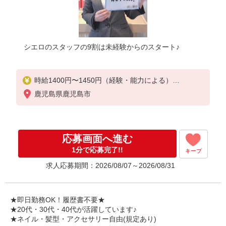
シエロのスタッフの9割は未経験からのスタート♪
時給1400円〜1450円（経験・能力による）
※残業代支給
鹿児島県鹿児島市
★交通費別途支給（規定あり）
゜+゜・。○。・゜+゜・。○。・゜+゜
入社祝い金10万円支給(規定有)
応募画面へ進む
お友達を紹介頂くと,
1分で応募完了!!
キープ
インセンティブ支給(規定有)
求人応募期間：2026/08/07～2026/08/31
★月2回払い・週払い可能（規程有）★
゜・。○。・゜+゜・。○。・゜+゜
★即日勤務OK！履歴書不要★
★20代・30代・40代が活躍しています♪
★ネイル・髪型・アクセサリー自由(規定あり)