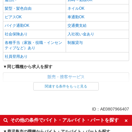
髪型・髪色自由
ネイルOK
ピアスOK
車通勤OK
バイク通勤OK
交通費支給
社会保険あり
入社祝い金あり
各種手当（家族・役職・インセン
制服貸与
ティブなど）あり
社員登用あり
同じ職種から求人を探す
販売・接客サービス
家電・携帯販売
関連する条件をもっと見る
同じ特徴から求人を探す
未経験歓迎
ミドル（40代～）活躍中
ID：AE0807966407
英語が活かせる
ボーナス・賞与あり
その他の条件でバイト・アルバイト・パートを探す
日払い
車通勤OK
鹿児島市の職種からバイト・アルバイト・パートを探す
交通費支給
社会保険あり