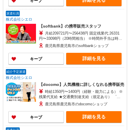
詳細を見る
キープ
試用期間あり6ヶ月 ※残業代支給 ★交通費別途支
給（規定あり） ゜+゜・。○。・゜+゜・。
○。・゜+゜ 入社祝い金10万円支給(規定有) お友達
派遣社員
を紹介頂くと, インセンティブ支給(規定有) ゜・。
株式会社シエロ
○。・゜+゜・。○。・゜+゜
【softbank】の携帯販売スタッフ
月給209721円〜256438円 固定残業代:26331
円〜33098円（20時間相当） ※時間外手当は時間
外労働の有無にかかわらず、固定残業代として支
鹿児島県鹿児島市のsoftbankショップ
給し、相当時間を超える時間外労働分は法定どお
り追加で支給します。 ※試用期間あり3ヶ月円〜
詳細を見る
キープ
※残業代支給 ★交通費別途支給（規定あり） ゜
+゜・。○。・゜+゜・。○。・゜+゜ 入社祝い金10
万円支給(規定有) お友達を紹介頂くと, インセンテ
紹介予定派遣
ィブ支給(規定有) ゜・。○。・゜+゜・。○。・゜
株式会社シエロ
+゜
【docomo】人気機種に詳しくなれる携帯販売
時給1350円〜1400円（経験・能力による） ※
残業代支給 ★交通費別途支給（規定あり） ゜
+゜・。○。・゜+゜・。○。・゜+゜ 入社祝い金10
鹿児島県鹿児島市のdocomoショップ
万円支給(規定有) お友達を紹介頂くと, インセンテ
ィブ支給(規定有) ★月2回払い・週払い可能（規程
詳細を見る
キープ
有）★ ゜・。○。・゜+゜・。○。・゜+゜