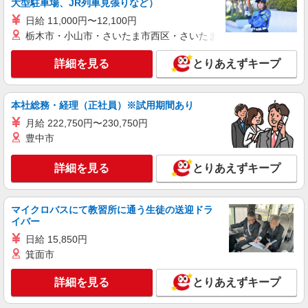
給(規定有) お友達を紹介頂くと, インセンティブ支
大型駐車場、JR列車見張りなど）
紹介予定派遣
給(規定有) ゜・。○。・゜+゜・。○。・゜+゜
株式会社シエロ
日給 11,000円〜12,100円
栃木市・小山市・さいたま市西区・さいたま市岩槻区・久喜市・
人気機種に詳しくなれる携帯販売
【softbank】
詳細を見る
とりあえずキープ
時給1400円〜1450円（経験・能力による） ※
残業代支給 ★交通費別途支給（規定あり） ゜
+゜・。○。・゜+゜・。○。・゜+゜ 入社祝い金10
鹿児島県鹿児島市の家電量販店
万円支給(規定有) お友達を紹介頂くと, インセンテ
本社総務・経理（正社員）※試用期間あり
ィブ支給(規定有) ★月2回払い・週払い可能（規程
月給 222,750円〜230,750円
詳細を見る
キープ
有）★ ゜・。○。・゜+゜・。○。・゜+゜
豊中市
紹介予定派遣
詳細を見る
とりあえずキープ
株式会社シエロ
【au】人気機種に詳しくなれる携帯販売
未経験：1250円〜 経験者：1300円〜 ※残業代
マイクロバスにて教習所に通う生徒の送迎ドラ
支給 ★交通費別途支給（規定あり） ゜+゜・。
イバー
○。・゜+゜・。○。・゜+゜ 入社祝い金10万円支
鹿児島県鹿児島市のauショップ
日給 15,850円
給(規定有) お友達を紹介頂くと, インセンティブ支
箕面市
給(規定有) ★月2回払い・週払い可能（規程有）★
詳細を見る
キープ
゜・。○。・゜+゜・。○。・゜+゜
詳細を見る
とりあえずキープ
派遣社員