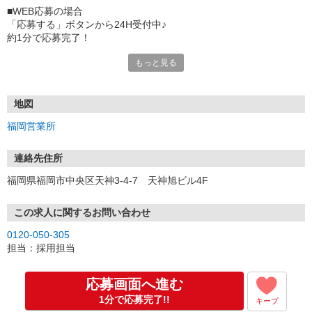
■WEB応募の場合
「応募する」ボタンから24H受付中♪
約1分で応募完了！
もっと見る
■電話応募の場合
電話応募も歓迎！（受付:10:00〜20:00）
土日祝も受付中♪
地図
【選考フロー】
福岡営業所
①応募から3営業日を目安に、メールorお電話でご連絡します。
②面接日時を決定！「0120」から始まる電話番号からご連絡します
★スマホでWEB面接（LINEなど）・出張面接・事務所面接と選べま
連絡先住所
す
福岡県福岡市中央区天神3-4-7 天神旭ビル4F
③面接実施（履歴書不要）
④勤務開始（スタート日は応相談）
※ご希望があれば、職場見学の調整もOKです！
この求人に関するお問い合わせ
0120-050-305
お気軽にご応募ください♪
担当：採用担当
応募画面へ進む
1分で応募完了!!
キープ