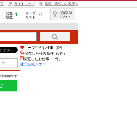
質問
サイトマップ
掲載ご希望のお客様へ
閲覧
キープ
1
0
履歴
リスト
ログイン
キープ中のお仕事（0件）
保存した検索条件（
0
件）
閲覧したお仕事（1件）
ープ
株式会社シエロ
の最新情報です
む