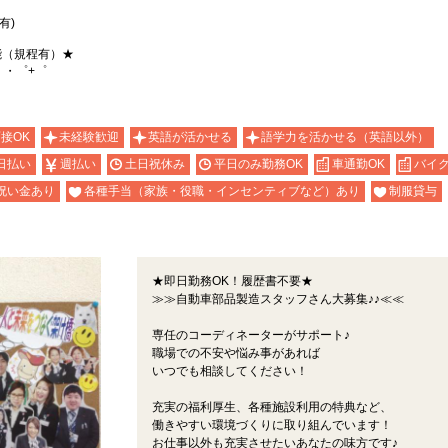
有)
能（規程有）★
。・゜+゜
面接OK
未経験歓迎
英語が活かせる
語学力を活かせる（英語以外）
日払い
週払い
土日祝休み
平日のみ勤務OK
車通勤OK
バイク
祝い金あり
各種手当（家族・役職・インセンティブなど）あり
制服貸与
★即日勤務OK！履歴書不要★
≫≫自動車部品製造スタッフさん大募集♪♪≪≪
専任のコーディネーターがサポート♪
職場での不安や悩み事があれば
いつでも相談してください！
充実の福利厚生、各種施設利用の特典など、
働きやすい環境づくりに取り組んでいます！
お仕事以外も充実させたいあなたの味方です♪