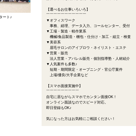
【選べるお仕事いろいろ】
￣￣￣￣￣￣￣￣￣￣￣
タート♪
▼オフィスワーク
事務、経理、データ入力、コールセンター、受付
▼工場・製造・軽作業系
機械/食品製造・梱包・仕分け・加工・組立・検査
▼美容系
眉毛サロンのアイブロウ・ネイリスト・エステ
▼営業・販売
法人営業・アパレル販売・個別指導塾・人材紹介
▼人気案件も多数♪
短期・期間限定・オープニング・官公庁案件
上場/優良/大手企業など
【スマホ面接実施中】
￣￣￣￣￣￣￣￣￣
自宅に居ながらスマホでカンタン面接OK！
オンライン面談なのでスピード対応。
即日登録もOK♪
気になった方はお気軽にご相談ください！