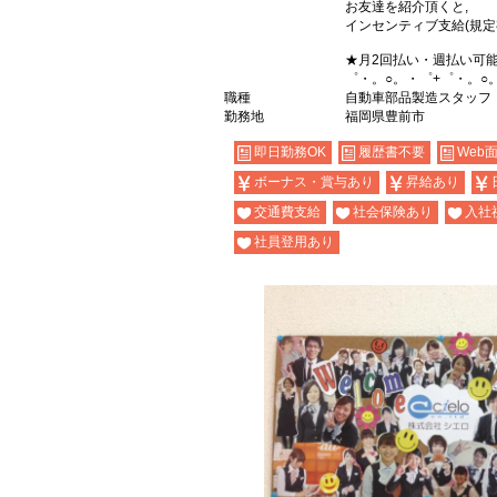
お友達を紹介頂くと,
インセンティブ支給(規定
★月2回払い・週払い可
゜・。○。・゜+゜・。○
職種
自動車部品製造スタッフ
勤務地
福岡県豊前市
即日勤務OK
履歴書不要
Web
ボーナス・賞与あり
昇給あり
交通費支給
社会保険あり
入社
社員登用あり