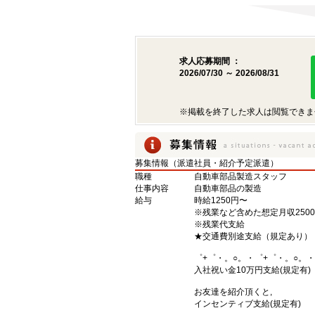
求人応募期間 ：
2026/07/30 ～ 2026/08/31
※掲載を終了した求人は閲覧できま
募集情報（派遣社員・紹介予定派遣）
職種
自動車部品製造スタッフ
仕事内容
自動車部品の製造
給与
時給1250円〜
※残業など含めた想定月収2500
※残業代支給
★交通費別途支給（規定あり）
゜+゜・。○。・゜+゜・。○。・
入社祝い金10万円支給(規定有)
お友達を紹介頂くと,
インセンティブ支給(規定有)