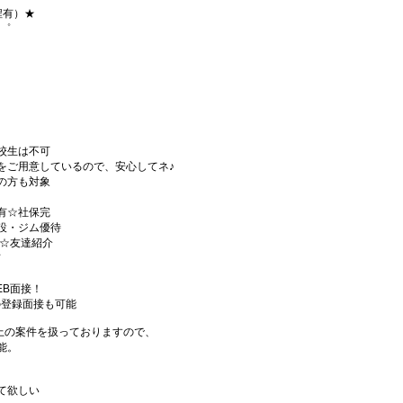
程有）★
+゜
校生は不可
をご用意しているので、安心してネ♪
の方も対象
有☆社保完
設・ジム優待
)☆友達紹介
有
EB面接！
の登録面接も可能
件以上の案件を扱っておりますので、
能。
て欲しい