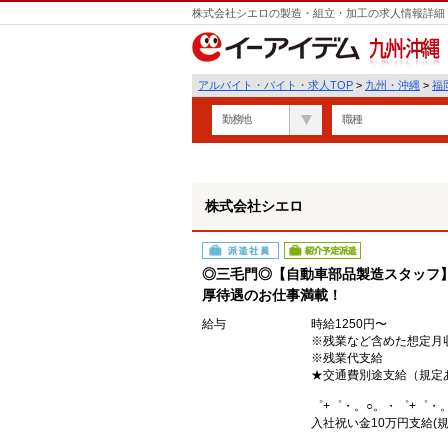
株式会社シエロの製造・組立・加工の求人情報詳細 
遣
九州・沖縄
アルバイト・バイト・求人TOP
>
九州・沖縄
>
福
勤務地
職種
株式会社シエロ
派遣社員
紹介予定派遣
◎三毛門◎【自動車部品製造スタッフ】
厚待遇のお仕事満載！
給与
時給1250円〜
※残業など含めた想定月収2
※残業代支給
★交通費別途支給（規定
゜+゜・。○。・゜+゜・
入社祝い金10万円支給(規