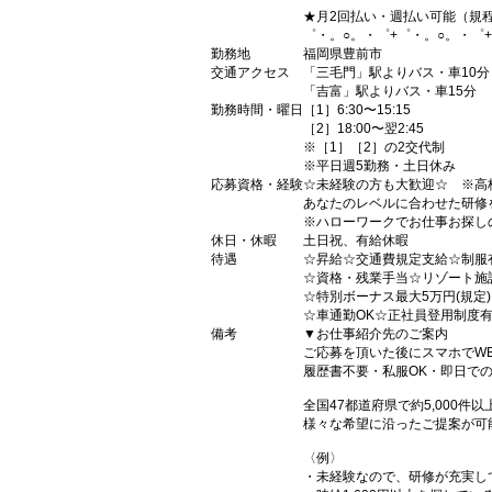
★月2回払い・週払い可能（規
゜・。○。・゜+゜・。○。・゜
勤務地
福岡県豊前市
交通アクセス
「三毛門」駅よりバス・車10分
「吉富」駅よりバス・車15分
勤務時間・曜日
［1］6:30〜15:15
［2］18:00〜翌2:45
※［1］［2］の2交代制
※平日週5勤務・土日休み
応募資格・経験
☆未経験の方も大歓迎☆ ※高
あなたのレベルに合わせた研修
※ハローワークでお仕事お探し
休日・休暇
土日祝、有給休暇
待遇
☆昇給☆交通費規定支給☆制服
☆資格・残業手当☆リゾート施
☆特別ボーナス最大5万円(規定
☆車通勤OK☆正社員登用制度
備考
▼お仕事紹介先のご案内
ご応募を頂いた後にスマホでW
履歴書不要・私服OK・即日で
全国47都道府県で約5,000
様々な希望に沿ったご提案が可
〈例〉
・未経験なので、研修が充実し