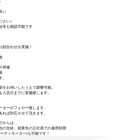
る
良い
ださい♪
短等も相談可能です
お顔合わせを実施！
席
ス研修
後
す。
望をお伺いしたうえで調整可能。
を入店日までに実施致します。
ーターがフォロー致します。
あれば対応させて頂きます。
でからは
当の支給、就業先の正社員での雇用切替、
ーディネーター)も可能です！