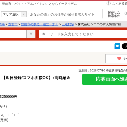
よくある
- 豊前市｜バイト・アルバイトのことならイーアイデム
保存した
0
エリア選択
「あなたの街」のお仕事が探せる求人サイト
検索条件
岡県
>
豊前市
>
豊前市の製造・組立・加工
>
三毛門駅
> 株式会社シエロの求人情報詳細
キ
更新日：2026/07/30 ※更新日時点
【即日登録/スマホ面接OK】♪高時給＆
応募画面へ進
50000円
あり）
。○。・゜+゜
定有)