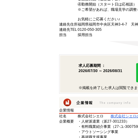
④勤務開始（スタート日は応相談）
※ご希望があれば、職場見学の調整
お気軽にご応募ください♪
連絡先住所
福岡県福岡市中央区天神3-4-7 天神
連絡先TEL
0120-050-305
担当
採用担当
求人応募期間 ：
2026/07/30 ～ 2026/08/31
※掲載を終了した求人は閲覧できま
企業情報
社名
株式会社シエロ
株式会社シエロ
企業概要
・人材派遣業（派27-301233）
・有料職業紹介事業（27-ユ-30075
・アウトソーシング事業
・再就職支援事業