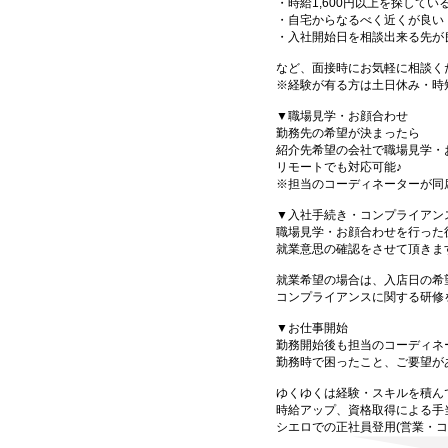
・時給1,600円以上を探してい
・自宅からなるべく近くが良い
・入社開始日を相談出来る先が
など、面接時にお気軽に相談く
※経験が有る方は土日休み・時
▼職場見学・お顔合わせ
勤務先の希望が決まったら
紹介先希望の会社で職場見学・
リモートでも対応可能♪
※担当のコーディネーターが同
▼入社手続き・コンプライアン
職場見学・お顔合わせを行った
就業意思の確認をさせて頂きま
就業希望の場合は、入店日の希
コンプライアンスに関する研修
▼お仕事開始
勤務開始後も担当のコーディネ
勤務時で困ったこと、ご要望が
ゆくゆくは経験・スキルを積ん
時給アップ、資格取得による手
シエロでの正社員登用(営業・コ