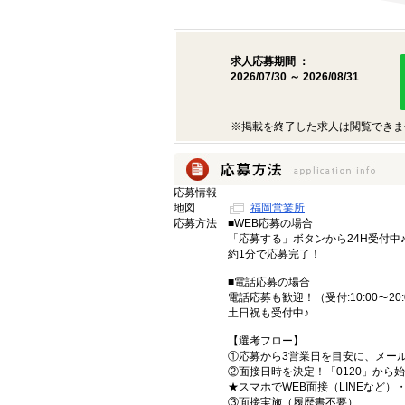
求人応募期間 ：
2026/07/30 ～ 2026/08/31
※掲載を終了した求人は閲覧できま
応募情報
地図
福岡営業所
応募方法
■WEB応募の場合
「応募する」ボタンから24H受付中
約1分で応募完了！
■電話応募の場合
電話応募も歓迎！（受付:10:00〜20:
土日祝も受付中♪
【選考フロー】
①応募から3営業日を目安に、メール
②面接日時を決定！「0120」から
★スマホでWEB面接（LINEなど
③面接実施（履歴書不要）