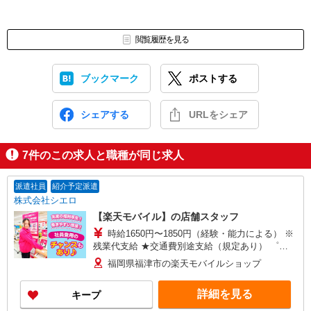
閲覧履歴を見る
ブックマーク
ポストする
シェアする
URLをシェア
7
件のこの求人と職種が同じ求人
派遣社員
紹介予定派遣
株式会社シエロ
【楽天モバイル】の店舗スタッフ
時給1650円〜1850円（経験・能力による） ※
残業代支給 ★交通費別途支給（規定あり） ゜
+゜・。○。・゜+゜・。○。・゜+゜ 入社祝い金10
福岡県福津市の楽天モバイルショップ
万円支給(規定有) お友達を紹介頂くと, インセンテ
ィブ支給(規定有) ★月2回払い・週払い可能（規程
詳細を見る
キープ
有）★ ゜・。○。・゜+゜・。○。・゜+゜