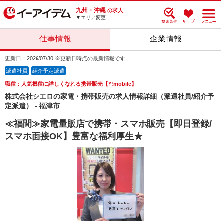
九州・沖縄
の求人
▼エリア変更
仕事情報
企業情報
更新日：2026/07/30 ※更新日時点の最新情報です
派遣社員
紹介予定派遣
職種：人気機種に詳しくなれる携帯販売【Y!mobile】
株式会社シエロの家電・携帯販売の求人情報詳細（派遣社員/紹介予
定派遣） - 福津市
≪福間≫家電量販店で携帯・スマホ販売【即日登録/
スマホ面接OK】豊富な福利厚生★