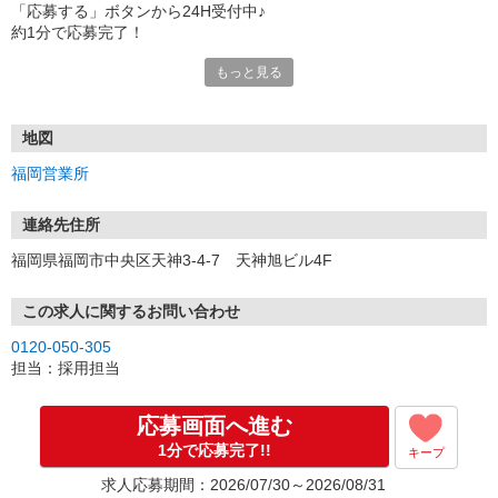
「応募する」ボタンから24H受付中♪
約1分で応募完了！
もっと見る
■電話応募の場合
電話応募も歓迎！（受付:10:00〜20:00）
土日祝も受付中♪
地図
【選考フロー】
福岡営業所
①応募から3営業日を目安に、メールorお電話でご連絡します。
②面接日時を決定！「0120」から始まる電話番号からご連絡します
★スマホでWEB面接（LINEなど）・出張面接・事務所面接と選べま
連絡先住所
す
福岡県福岡市中央区天神3-4-7 天神旭ビル4F
③面接実施（履歴書不要）
④勤務開始（スタート日は応相談）
※ご希望があれば、職場見学の調整もOKです！
この求人に関するお問い合わせ
0120-050-305
お気軽にご応募ください♪
担当：採用担当
応募画面へ進む
1分で応募完了!!
キープ
求人応募期間：2026/07/30～2026/08/31