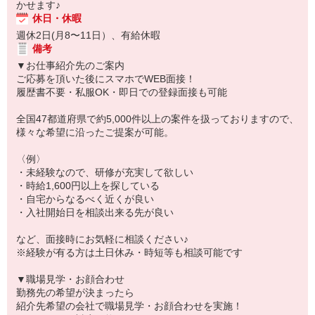
かせます♪
休日・休暇
週休2日(月8〜11日）、有給休暇
備考
▼お仕事紹介先のご案内
ご応募を頂いた後にスマホでWEB面接！
履歴書不要・私服OK・即日での登録面接も可能
全国47都道府県で約5,000件以上の案件を扱っておりますので、
様々な希望に沿ったご提案が可能。
〈例〉
・未経験なので、研修が充実して欲しい
・時給1,600円以上を探している
・自宅からなるべく近くが良い
・入社開始日を相談出来る先が良い
など、面接時にお気軽に相談ください♪
※経験が有る方は土日休み・時短等も相談可能です
▼職場見学・お顔合わせ
勤務先の希望が決まったら
紹介先希望の会社で職場見学・お顔合わせを実施！