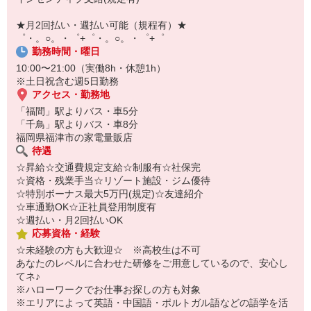
【スマホ面接実施中】
￣￣￣￣￣￣￣￣￣
★月2回払い・週払い可能（規程有）★
自宅に居ながらスマホでカンタン面接OK！
゜・。○。・゜+゜・。○。・゜+゜
オンライン面談なのでスピード対応。
勤務時間・曜日
10:00〜21:00（実働8h・休憩1h）
※土日祝含む週5日勤務
アクセス・勤務地
「福間」駅よりバス・車5分
「千鳥」駅よりバス・車8分
福岡県福津市の家電量販店
待遇
☆昇給☆交通費規定支給☆制服有☆社保完
☆資格・残業手当☆リゾート施設・ジム優待
☆特別ボーナス最大5万円(規定)☆友達紹介
☆車通勤OK☆正社員登用制度有
☆週払い・月2回払いOK
応募資格・経験
☆未経験の方も大歓迎☆ ※高校生は不可
あなたのレベルに合わせた研修をご用意しているので、安心し
てネ♪
※ハローワークでお仕事お探しの方も対象
※エリアによって英語・中国語・ポルトガル語などの語学を活