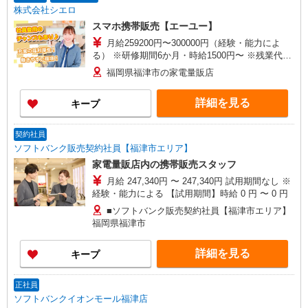
株式会社シエロ
スマホ携帯販売【エーユー】
月給259200円〜300000円（経験・能力によ
る） ※研修期間6か月・時給1500円〜 ※残業代支
給 ★交通費別途支給（規定あり） ゜+゜・。
福岡県福津市の家電量販店
○。・゜+゜・。○。・゜+゜ 入社祝い金10万円支
給(規定有) お友達を紹介頂くと, インセンティブ支
詳細を見る
キープ
給(規定有) ゜・。○。・゜+゜・。○。・゜+゜
契約社員
ソフトバンク販売契約社員【福津市エリア】
家電量販店内の携帯販売スタッフ
月給 247,340円 〜 247,340円 試用期間なし ※
経験・能力による 【試用期間】時給 0 円 〜 0 円
■ソフトバンク販売契約社員【福津市エリア】
福岡県福津市
詳細を見る
キープ
正社員
ソフトバンクイオンモール福津店