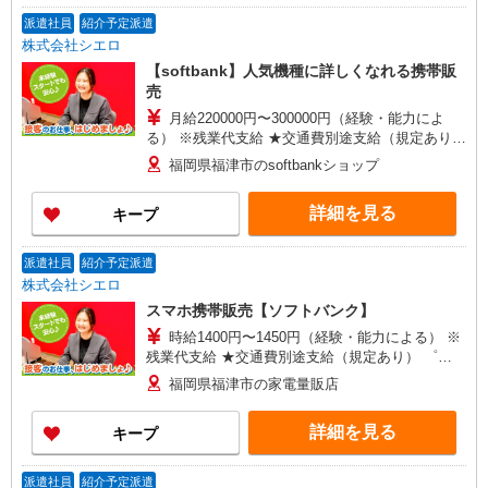
派遣社員
紹介予定派遣
株式会社シエロ
【softbank】人気機種に詳しくなれる携帯販
売
月給220000円〜300000円（経験・能力によ
る） ※残業代支給 ★交通費別途支給（規定あり）
゜+゜・。○。・゜+゜・。○。・゜+゜ 入社祝い金
福岡県福津市のsoftbankショップ
10万円支給(規定有) お友達を紹介頂くと, インセン
ティブ支給(規定有) ゜・。○。・゜+゜・。
詳細を見る
キープ
○。・゜+゜
派遣社員
紹介予定派遣
株式会社シエロ
スマホ携帯販売【ソフトバンク】
時給1400円〜1450円（経験・能力による） ※
残業代支給 ★交通費別途支給（規定あり） ゜
+゜・。○。・゜+゜・。○。・゜+゜ 入社祝い金10
福岡県福津市の家電量販店
万円支給(規定有) お友達を紹介頂くと, インセンテ
ィブ支給(規定有) ★月2回払い・週払い可能（規程
詳細を見る
キープ
有）★ ゜・。○。・゜+゜・。○。・゜+゜
派遣社員
紹介予定派遣