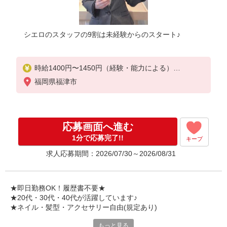
シエロのスタッフの9割は未経験からのスタート♪
時給1400円〜1450円（経験・能力による）
※残業代支給
福岡県福津市
★交通費別途支給（規定あり）
゜+゜・。○。・゜+゜・。○。・゜+゜
入社祝い金10万円支給(規定有)
応募画面へ進む
お友達を紹介頂くと,
1分で応募完了!!
キープ
インセンティブ支給(規定有)
求人応募期間：2026/07/30～2026/08/31
★月2回払い・週払い可能（規程有）★
゜・。○。・゜+゜・。○。・゜+゜
★即日勤務OK！履歴書不要★
★20代・30代・40代が活躍しています♪
★ネイル・髪型・アクセサリー自由(規定あり)
もっと見る
シエロのスタッフは9割が未経験スタート。