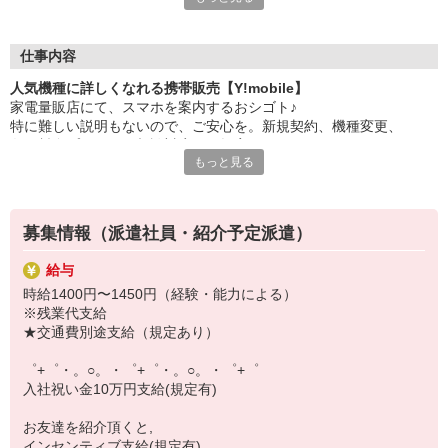
大手キャリアの店舗勤務なので安心・安定！
一度身に着けた知識は、
ずっと先まで役に立ちます！
仕事内容
人気機種に詳しくなれる携帯販売【Y!mobile】
丁寧な研修もあるので、
家電量販店にて、スマホを案内するおシゴト♪
みなさんから働きやすいと好評です♪
特に難しい説明もないので、ご安心を。新規契約、機種変更、
最新アプリ事情やお得なプラン、
各種料金プランのご相談対応・ご提案などをお願いします。
スマホの裏ワザを学べるチャンス♪
もっと見る
初めての方でも安心♪
【選べるお仕事いろいろ】
あなた専属のコーディネーターが親切・丁寧にフォローするので、
￣￣￣￣￣￣￣￣￣￣￣
満足度◎
▼オフィスワーク
募集情報（派遣社員・紹介予定派遣）
事務、経理、データ入力、コールセンター、受付
■携帯やインターネット販売業務
▼工場・製造・軽作業系
給与
docomo(ドコモ)/au(エーユー)・KDDI/softbank(ソフトバンク)など
機械/食品製造・梱包・仕分け・加工・組立・検査
時給1400円〜1450円（経験・能力による）
の大手キャリアから
▼美容系
※残業代支給
ワイモバイル(Y!mobille)、楽天モバイル、UQなど格安スマホまで幅
眉毛サロンのアイブロウ・ネイリスト・エステ
★交通費別途支給（規定あり）
広く紹介可能♪
▼営業・販売
人気のApple（アップル）店舗もございます！
法人営業・アパレル販売・個別指導塾・人材紹介
゜+゜・。○。・゜+゜・。○。・゜+゜
▼人気案件も多数♪
入社祝い金10万円支給(規定有)
短期・期間限定・オープニング・官公庁案件
上場/優良/大手企業など
お友達を紹介頂くと,
インセンティブ支給(規定有)