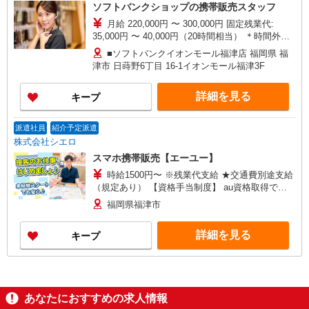
ソフトバンクショップの携帯販売スタッフ
月給 220,000円 〜 300,000円 固定残業代:
35,000円 〜 40,000円（20時間相当） ＊時間外手
当は時間外労働の有無にかかわらず、固定残業代
■ソフトバンクイオンモール福津店 福岡県 福
として支給し、相当時間を超える時間外労働分は
津市 日蒔野6丁目 16‐1イオンモール福津3F
法定どおり追加で支給します。 試用期間あり 3ヶ
月 ※経験・能力による 【試用期間】月給 220000
詳細を見る
キープ
円 〜 240000 円
派遣社員
紹介予定派遣
株式会社シエロ
スマホ携帯販売【エーユー】
時給1500円〜 ※残業代支給 ★交通費別途支給
（規定あり） 【資格手当制度】 au資格取得で
5200〜11400円/月支給 家電アドバイザー資格をお
福岡県福津市
持ちの方はグレードに合わせて2500〜5000円/月支
給 ※入社後獲得も対象 【役割手当】 CSA（チ
詳細を見る
キープ
ーフセールスアドバイザー）に昇格すると16600
円/月支給 ゜+゜・。○。・゜+゜・。○。・゜+゜
入社祝い金10万円支給(規定有) お友達を紹介頂く
と, インセンティブ支給(規定有) ★月2回払い・週
払い可能（規程有）★ ゜・。○。・゜+゜・。
あなたにおすすめの求人情報
○。・゜+゜