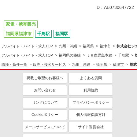
ID：AE0730647722
家電・携帯販売
福岡県福津市
千鳥駅
福間駅
アルバイト・バイト・求人TOP
九州・沖縄
福岡県
福津市
株式会社シ
アルバイト・バイト・求人TOP
福岡県の路線
ＪＲ鹿児島本線
千鳥駅
職種・条件一覧
販売・接客サービス
九州・沖縄
福岡県
福津市
株式
掲載ご希望のお客様へ
よくある質問
お問い合わせ
利用規約
リンクについて
プライバシーポリシー
Cookieポリシー
個人情報保護方針
メールサービスについて
サイト運営会社