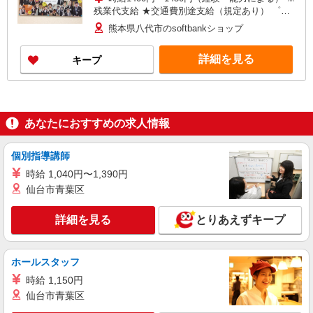
残業代支給 ★交通費別途支給（規定あり） ゜
+゜・。○。・゜+゜・。○。・゜+゜ 入社祝い金10
熊本県八代市のsoftbankショップ
万円支給(規定有) お友達を紹介頂くと, インセンテ
ィブ支給(規定有) ★月2回払い・週払い可能（規程
詳細を見る
キープ
有）★ ゜・。○。・゜+゜・。○。・゜+゜
あなたにおすすめの求人情報
個別指導講師
時給 1,040円〜1,390円
仙台市青葉区
詳細を見る
とりあえずキープ
ホールスタッフ
時給 1,150円
仙台市青葉区