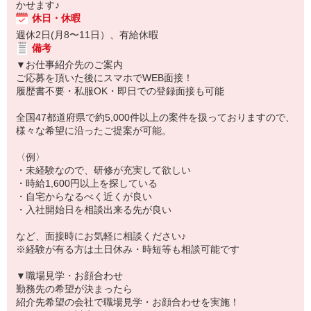
かせます♪
休日・休暇
週休2日(月8〜11日）、有給休暇
備考
▼お仕事紹介先のご案内
ご応募を頂いた後にスマホでWEB面接！
履歴書不要・私服OK・即日での登録面接も可能
全国47都道府県で約5,000件以上の案件を扱っておりますので、
様々な希望に沿ったご提案が可能。
〈例〉
・未経験なので、研修が充実して欲しい
・時給1,600円以上を探している
・自宅からなるべく近くが良い
・入社開始日を相談出来る先が良い
など、面接時にお気軽に相談ください♪
※経験が有る方は土日休み・時短等も相談可能です
▼職場見学・お顔合わせ
勤務先の希望が決まったら
紹介先希望の会社で職場見学・お顔合わせを実施！