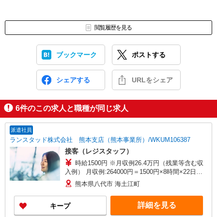
閲覧履歴を見る
ブックマーク
ポストする
シェアする
URLをシェア
6
件のこの求人と職種が同じ求人
派遣社員
ランスタッド株式会社 熊本支店（熊本事業所）/WKUM106387
接客（レジスタッフ）
時給1500円 ※月収例26.4万円（残業等含む収
入例） 月収例:264000円＝1500円×8時間×22日勤
務の場合＋交通費別途支給 ※交通費実費支給／当
熊本県八代市 海土江町
社規定あり。月上限4万円（規定あり） 研修時給
1500円 ※就業開始後はOJTにて、実際の作業を行
詳細を見る
キープ
いながらの教育があります