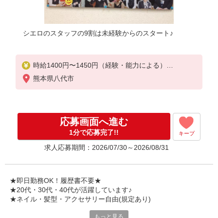
シエロのスタッフの9割は未経験からのスタート♪
時給1400円〜1450円（経験・能力による）
※残業代支給
熊本県八代市
★交通費別途支給（規定あり）
゜+゜・。○。・゜+゜・。○。・゜+゜
入社祝い金10万円支給(規定有)
応募画面へ進む
お友達を紹介頂くと,
1分で応募完了!!
キープ
インセンティブ支給(規定有)
求人応募期間：2026/07/30～2026/08/31
★月2回払い・週払い可能（規程有）★
゜・。○。・゜+゜・。○。・゜+゜
★即日勤務OK！履歴書不要★
★20代・30代・40代が活躍しています♪
★ネイル・髪型・アクセサリー自由(規定あり)
もっと見る
シエロのご紹介するお店は、