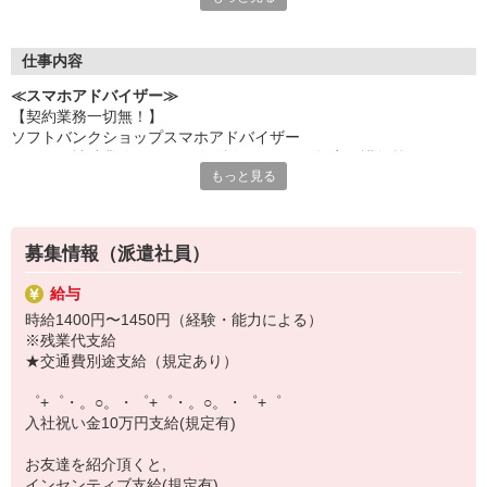
何でも聞きやすい雰囲気の職場環境です。
お互いに教え合ったり、フォローしあったりする
優しい人間関係がある場所ばかり！
仕事内容
皆で一緒にステップアップしましょう♪
≪スマホアドバイザー≫
【契約業務一切無！】
【選べるお仕事いろいろ】
ソフトバンクショップスマホアドバイザー
￣￣￣￣￣￣￣￣￣￣￣
（クルー補助業務・データ移行説明・スマホ教室の講師等）
▼オフィスワーク
もっと見る
※未経験大歓迎、幅広い年齢層活躍！
事務、経理、データ入力、コールセンター、受付
▼工場・製造・軽作業系
機械/食品製造・梱包・仕分け・加工・組立・検査
▼美容系
募集情報（派遣社員）
眉毛サロンのアイブロウ・ネイリスト・エステ
▼営業・販売
給与
法人営業・アパレル販売・個別指導塾・人材紹介
時給1400円〜1450円（経験・能力による）
▼人気案件も多数♪
※残業代支給
短期・期間限定・オープニング・官公庁案件
★交通費別途支給（規定あり）
上場/優良/大手企業など
゜+゜・。○。・゜+゜・。○。・゜+゜
【スマホ面接実施中】
入社祝い金10万円支給(規定有)
￣￣￣￣￣￣￣￣￣
自宅に居ながらスマホでカンタン面接OK！
お友達を紹介頂くと,
オンライン面談なのでスピード対応。
インセンティブ支給(規定有)