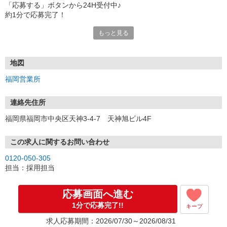
「応募する」ボタンから24H受付中♪
約1分で応募完了！
もっと見る
■電話応募の場合
電話応募も歓迎！（受付:10:00〜20:00）
土日祝も受付中♪
地図
【選考フロー】
福岡営業所
①応募から3営業日を目安に、メールorお電話でご連絡します。
②面接日時を決定！「0120」から始まる電話番号からご連絡します
★スマホでWEB面接（LINEなど）・出張面接・事務所面接と選べま
連絡先住所
す
福岡県福岡市中央区天神3-4-7 天神旭ビル4F
③面接実施（履歴書不要）
④勤務開始（スタート日は応相談）
※ご希望があれば、職場見学の調整もOKです！
この求人に関するお問い合わせ
0120-050-305
お気軽にご応募ください♪
担当：採用担当
応募画面へ進む
1分で応募完了!!
キープ
求人応募期間：2026/07/30～2026/08/31