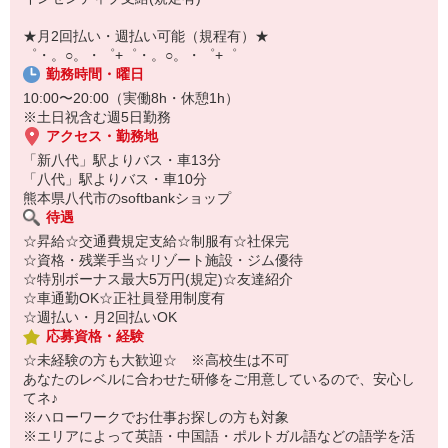
即日登録もOK♪
★月2回払い・週払い可能（規程有）★
気になった方はお気軽にご相談ください！
゜・。○。・゜+゜・。○。・゜+゜
勤務時間・曜日
10:00〜20:00（実働8h・休憩1h）
※土日祝含む週5日勤務
アクセス・勤務地
「新八代」駅よりバス・車13分
「八代」駅よりバス・車10分
熊本県八代市のsoftbankショップ
待遇
☆昇給☆交通費規定支給☆制服有☆社保完
☆資格・残業手当☆リゾート施設・ジム優待
☆特別ボーナス最大5万円(規定)☆友達紹介
☆車通勤OK☆正社員登用制度有
☆週払い・月2回払いOK
応募資格・経験
☆未経験の方も大歓迎☆ ※高校生は不可
あなたのレベルに合わせた研修をご用意しているので、安心し
てネ♪
※ハローワークでお仕事お探しの方も対象
※エリアによって英語・中国語・ポルトガル語などの語学を活