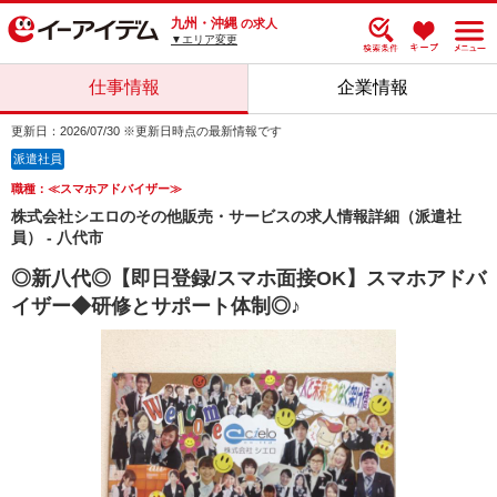
九州・沖縄
の求人
▼エリア変更
仕事情報
企業情報
更新日：2026/07/30 ※更新日時点の最新情報です
派遣社員
職種：≪スマホアドバイザー≫
株式会社シエロのその他販売・サービスの求人情報詳細（派遣社
員） - 八代市
◎新八代◎【即日登録/スマホ面接OK】スマホアドバ
イザー◆研修とサポート体制◎♪