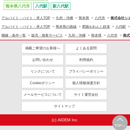
熊本県八代市
八代駅
新八代駅
アルバイト・バイト・求人TOP
九州・沖縄
熊本県
八代市
株式会社シ
アルバイト・バイト・求人TOP
熊本県の路線
肥薩おれんじ鉄道
八代駅
職種・条件一覧
販売・接客サービス
九州・沖縄
熊本県
八代市
株式
掲載ご希望のお客様へ
よくある質問
お問い合わせ
利用規約
リンクについて
プライバシーポリシー
Cookieポリシー
個人情報保護方針
メールサービスについて
サイト運営会社
サイトマップ
(c) AIDEM Inc.
TOPへ