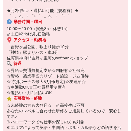
即日登録もOK♪
★月2回払い・週払い可能（規程有）★
気になった方はお気軽にご相談ください！
゜・。○。・゜+゜・。○。・゜+゜
勤務時間・曜日
10:00〜20:00（実働8h・休憩1h）
※土日祝含む週5日勤務
アクセス・勤務地
「吉野ヶ里公園」駅より徒歩10分
「神埼」駅よりバス・車3分
佐賀県神埼郡吉野ヶ里町のsoftbankショップ
待遇
☆昇給☆交通費規定支給☆制服有☆社保完
☆資格・残業手当☆リゾート施設・ジム優待
☆特別ボーナス最大5万円(規定)☆友達紹介
☆車通勤OK☆正社員登用制度有
☆週払い・月2回払いOK
応募資格・経験
☆未経験の方も大歓迎☆ ※高校生は不可
あなたのレベルに合わせた研修をご用意しているので、安心し
てネ♪
※ハローワークでお仕事お探しの方も対象
※エリアによって英語・中国語・ポルトガル語などの語学を活