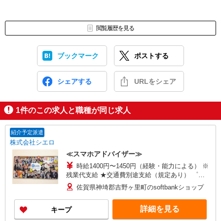
閲覧履歴を見る
ブックマーク
ポストする
シェアする
URLをシェア
1
件のこの求人と職種が同じ求人
紹介予定派遣
株式会社シエロ
≪スマホアドバイザー≫
時給1400円〜1450円（経験・能力による） ※
残業代支給 ★交通費別途支給（規定あり） ゜
+゜・。○。・゜+゜・。○。・゜+゜ 入社祝い金10
佐賀県神埼郡吉野ヶ里町のsoftbankショップ
万円支給(規定有) お友達を紹介頂くと, インセンテ
ィブ支給(規定有) ★月2回払い・週払い可能（規程
詳細を見る
キープ
有）★ ゜・。○。・゜+゜・。○。・゜+゜