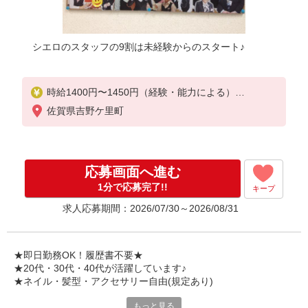
シエロのスタッフの9割は未経験からのスタート♪
時給1400円〜1450円（経験・能力による）
※残業代支給
佐賀県吉野ケ里町
★交通費別途支給（規定あり）
゜+゜・。○。・゜+゜・。○。・゜+゜
入社祝い金10万円支給(規定有)
応募画面へ進む
お友達を紹介頂くと,
1分で応募完了!!
キープ
インセンティブ支給(規定有)
求人応募期間：2026/07/30～2026/08/31
★月2回払い・週払い可能（規程有）★
゜・。○。・゜+゜・。○。・゜+゜
★即日勤務OK！履歴書不要★
★20代・30代・40代が活躍しています♪
★ネイル・髪型・アクセサリー自由(規定あり)
もっと見る
シエロのご紹介するお店は、