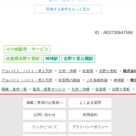
関連する条件をもっと見る
ID：AE0730647586
その他販売・サービス
佐賀県吉野ケ里町
神埼駅
吉野ケ里公園駅
アルバイト・バイト・求人TOP
九州・沖縄
佐賀県
吉野ケ里町
株式会
アルバイト・バイト・求人TOP
佐賀県の路線
ＪＲ長崎本線
神埼駅
株
職種・条件一覧
販売・接客サービス
九州・沖縄
佐賀県
吉野ケ里町
掲載ご希望のお客様へ
よくある質問
お問い合わせ
利用規約
リンクについて
プライバシーポリシー