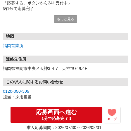
「応募する」ボタンから24H受付中♪
約1分で応募完了！
もっと見る
■電話応募の場合
電話応募も歓迎！（受付:10:00〜20:00）
土日祝も受付中♪
地図
【選考フロー】
福岡営業所
①応募から3営業日を目安に、メールorお電話でご連絡します。
②面接日時を決定！「0120」から始まる電話番号からご連絡します
★スマホでWEB面接（LINEなど）・出張面接・事務所面接と選べま
連絡先住所
す
福岡県福岡市中央区天神3-4-7 天神旭ビル4F
③面接実施（履歴書不要）
④勤務開始（スタート日は応相談）
※ご希望があれば、職場見学の調整もOKです！
この求人に関するお問い合わせ
0120-050-305
お気軽にご応募ください♪
担当：採用担当
応募画面へ進む
1分で応募完了!!
キープ
求人応募期間：2026/07/30～2026/08/31