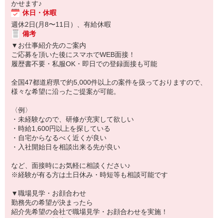
かせます♪
休日・休暇
週休2日(月8〜11日）、有給休暇
備考
▼お仕事紹介先のご案内
ご応募を頂いた後にスマホでWEB面接！
履歴書不要・私服OK・即日での登録面接も可能
全国47都道府県で約5,000件以上の案件を扱っておりますので、
様々な希望に沿ったご提案が可能。
〈例〉
・未経験なので、研修が充実して欲しい
・時給1,600円以上を探している
・自宅からなるべく近くが良い
・入社開始日を相談出来る先が良い
など、面接時にお気軽に相談ください♪
※経験が有る方は土日休み・時短等も相談可能です
▼職場見学・お顔合わせ
勤務先の希望が決まったら
紹介先希望の会社で職場見学・お顔合わせを実施！