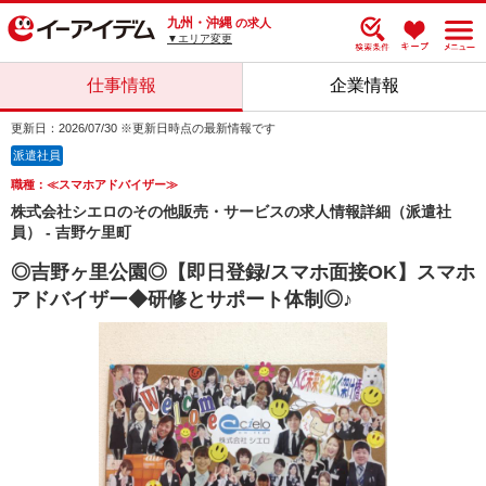
九州・沖縄
の求人
▼エリア変更
仕事情報
企業情報
更新日：2026/07/30 ※更新日時点の最新情報です
派遣社員
職種：≪スマホアドバイザー≫
株式会社シエロのその他販売・サービスの求人情報詳細（派遣社
員） - 吉野ケ里町
◎吉野ヶ里公園◎【即日登録/スマホ面接OK】スマホ
アドバイザー◆研修とサポート体制◎♪