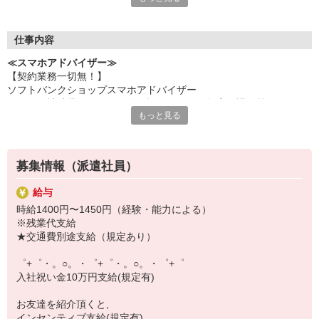
何でも聞きやすい雰囲気の職場環境です。
お互いに教え合ったり、フォローしあったりする
優しい人間関係がある場所ばかり！
仕事内容
皆で一緒にステップアップしましょう♪
≪スマホアドバイザー≫
【契約業務一切無！】
【選べるお仕事いろいろ】
ソフトバンクショップスマホアドバイザー
￣￣￣￣￣￣￣￣￣￣￣
（クルー補助業務・データ移行説明・スマホ教室の講師等）
▼オフィスワーク
もっと見る
※未経験大歓迎、幅広い年齢層活躍！
事務、経理、データ入力、コールセンター、受付
▼工場・製造・軽作業系
機械/食品製造・梱包・仕分け・加工・組立・検査
▼美容系
募集情報（派遣社員）
眉毛サロンのアイブロウ・ネイリスト・エステ
▼営業・販売
給与
法人営業・アパレル販売・個別指導塾・人材紹介
時給1400円〜1450円（経験・能力による）
▼人気案件も多数♪
※残業代支給
短期・期間限定・オープニング・官公庁案件
★交通費別途支給（規定あり）
上場/優良/大手企業など
゜+゜・。○。・゜+゜・。○。・゜+゜
【スマホ面接実施中】
入社祝い金10万円支給(規定有)
￣￣￣￣￣￣￣￣￣
自宅に居ながらスマホでカンタン面接OK！
お友達を紹介頂くと,
オンライン面談なのでスピード対応。
インセンティブ支給(規定有)