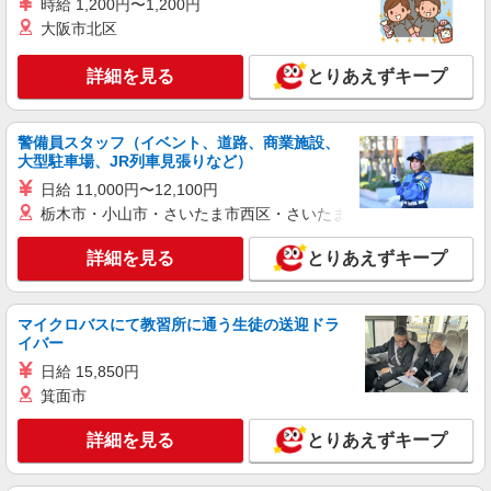
時給 1,200円〜1,200円
大阪市北区
詳細を見る
とりあえずキープ
警備員スタッフ（イベント、道路、商業施設、
大型駐車場、JR列車見張りなど）
日給 11,000円〜12,100円
栃木市・小山市・さいたま市西区・さいたま市岩槻区・久喜市・
詳細を見る
とりあえずキープ
マイクロバスにて教習所に通う生徒の送迎ドラ
イバー
日給 15,850円
箕面市
詳細を見る
とりあえずキープ