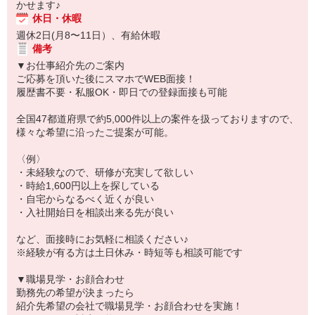
かせます♪
休日・休暇
週休2日(月8〜11日）、有給休暇
備考
▼お仕事紹介先のご案内
ご応募を頂いた後にスマホでWEB面接！
履歴書不要・私服OK・即日での登録面接も可能
全国47都道府県で約5,000件以上の案件を扱っておりますので、
様々な希望に沿ったご提案が可能。
〈例〉
・未経験なので、研修が充実して欲しい
・時給1,600円以上を探している
・自宅からなるべく近くが良い
・入社開始日を相談出来る先が良い
など、面接時にお気軽に相談ください♪
※経験が有る方は土日休み・時短等も相談可能です
▼職場見学・お顔合わせ
勤務先の希望が決まったら
紹介先希望の会社で職場見学・お顔合わせを実施！