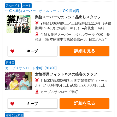
アルバイト
パート
生鮮＆業務スーパー ボトルワールドOK 長嶺店
業務スーパーでのレジ・品出しスタッフ
●時給1,060円以上／土日祝時給1,110円 （研修
期間1〜3ヶ月は時給1,040円） ●高校生：時給
1,040円／土日祝時給1,090円 （研修期間1〜3ヶ月
生鮮＆業務スーパー ボトルワールドOK 長
は時給1,040円） ※昇給有
嶺店 （熊本県熊本市東区長嶺南3丁目2178-327）
詳細を見る
キープ
正社員
カーブスサンロード東町【91490】
女性専用フィットネスの接客スタッフ
月給23万5,000円以上 固定残業時間（トータ
ル） 14.00時間/月以上 残業代 2万3,000円以上 研
修中 月給22万円以上(研修期間3ヶ月) 研修中 固定
カーブスサンロード東町
残業時間（トータル） 14.00時間/月以上 研修中
残業代 2万3,000円以上
詳細を見る
キープ
紹介予定派遣