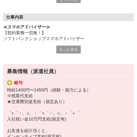
何でも聞きやすい雰囲気の職場環境です。
お互いに教え合ったり、フォローしあったりする
優しい人間関係がある場所ばかり！
仕事内容
皆で一緒にステップアップしましょう♪
≪スマホアドバイザー≫
【契約業務一切無！】
【選べるお仕事いろいろ】
ソフトバンクショップスマホアドバイザー
￣￣￣￣￣￣￣￣￣￣￣
（クルー補助業務・データ移行説明・スマホ教室の講師等）
▼オフィスワーク
もっと見る
※未経験大歓迎、幅広い年齢層活躍！
事務、経理、データ入力、コールセンター、受付
▼工場・製造・軽作業系
機械/食品製造・梱包・仕分け・加工・組立・検査
▼美容系
募集情報（派遣社員）
眉毛サロンのアイブロウ・ネイリスト・エステ
▼営業・販売
給与
法人営業・アパレル販売・個別指導塾・人材紹介
時給1400円〜1450円（経験・能力による）
▼人気案件も多数♪
※残業代支給
短期・期間限定・オープニング・官公庁案件
★交通費別途支給（規定あり）
上場/優良/大手企業など
゜+゜・。○。・゜+゜・。○。・゜+゜
【スマホ面接実施中】
入社祝い金10万円支給(規定有)
￣￣￣￣￣￣￣￣￣
自宅に居ながらスマホでカンタン面接OK！
お友達を紹介頂くと,
オンライン面談なのでスピード対応。
インセンティブ支給(規定有)