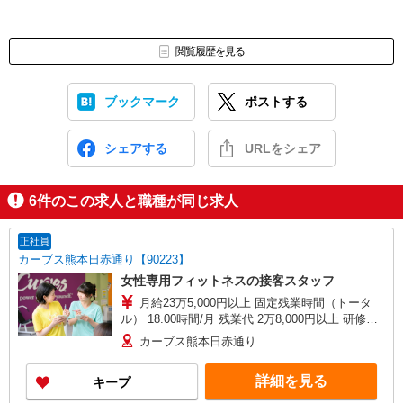
閲覧履歴を見る
ブックマーク
ポストする
シェアする
URLをシェア
6
件のこの求人と職種が同じ求人
正社員
カーブス熊本日赤通り【90223】
女性専用フィットネスの接客スタッフ
月給23万5,000円以上 固定残業時間（トータ
ル） 18.00時間/月 残業代 2万8,000円以上 研修中
月給20万500円(研修期間3ヶ月 習熟度により変動)
カーブス熊本日赤通り
研修中 固定残業時間（トータル） 15.00時間/月
研修中 残業代 2万円 別途資格手当、勤続手当、交
詳細を見る
キープ
通費支給