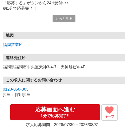
「応募する」ボタンから24H受付中♪
約1分で応募完了！
もっと見る
■電話応募の場合
電話応募も歓迎！（受付:10:00〜20:00）
土日祝も受付中♪
地図
【選考フロー】
福岡営業所
①応募から3営業日を目安に、メールorお電話でご連絡します。
②面接日時を決定！「0120」から始まる電話番号からご連絡します
★スマホでWEB面接（LINEなど）・出張面接・事務所面接と選べま
連絡先住所
す
福岡県福岡市中央区天神3-4-7 天神旭ビル4F
③面接実施（履歴書不要）
④勤務開始（スタート日は応相談）
※ご希望があれば、職場見学の調整もOKです！
この求人に関するお問い合わせ
0120-050-305
お気軽にご応募ください♪
担当：採用担当
応募画面へ進む
1分で応募完了!!
キープ
求人応募期間：2026/07/30～2026/08/31