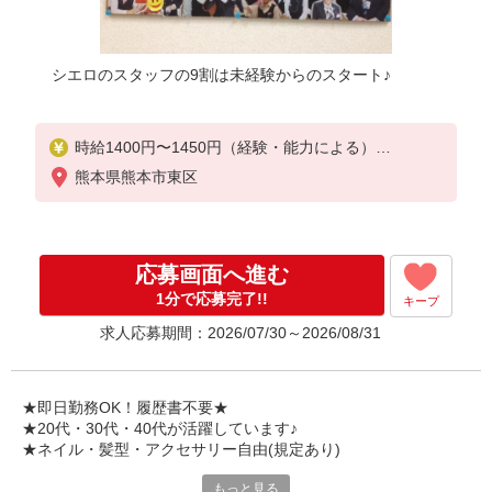
シエロのスタッフの9割は未経験からのスタート♪
時給1400円〜1450円（経験・能力による）
※残業代支給
熊本県熊本市東区
★交通費別途支給（規定あり）
゜+゜・。○。・゜+゜・。○。・゜+゜
入社祝い金10万円支給(規定有)
応募画面へ進む
お友達を紹介頂くと,
1分で応募完了!!
キープ
インセンティブ支給(規定有)
求人応募期間：2026/07/30～2026/08/31
★月2回払い・週払い可能（規程有）★
゜・。○。・゜+゜・。○。・゜+゜
★即日勤務OK！履歴書不要★
★20代・30代・40代が活躍しています♪
★ネイル・髪型・アクセサリー自由(規定あり)
もっと見る
シエロのご紹介するお店は、