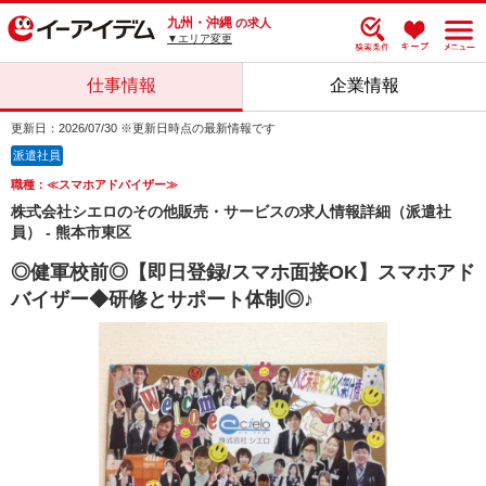
九州・沖縄
の求人
▼エリア変更
仕事情報
企業情報
更新日：2026/07/30 ※更新日時点の最新情報です
派遣社員
職種：≪スマホアドバイザー≫
株式会社シエロのその他販売・サービスの求人情報詳細（派遣社
員） - 熊本市東区
◎健軍校前◎【即日登録/スマホ面接OK】スマホアド
バイザー◆研修とサポート体制◎♪