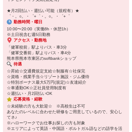
即日登録もOK♪
★月2回払い・週払い可能（規程有）★
気になった方はお気軽にご相談ください！
゜・。○。・゜+゜・。○。・゜+゜
勤務時間・曜日
10:00〜20:00（実働8h・休憩1h）
※土日祝含む週5日勤務
アクセス・勤務地
「健軍校前」駅よりバス・車3分
「健軍交番前」駅よりバス・車4分
熊本県熊本市東区のsoftbankショップ
待遇
☆昇給☆交通費規定支給☆制服有☆社保完
☆資格・残業手当☆リゾート施設・ジム優待
☆特別ボーナス最大5万円(規定)☆友達紹介
☆車通勤OK☆正社員登用制度有
☆週払い・月2回払いOK
応募資格・経験
☆未経験の方も大歓迎☆ ※高校生は不可
あなたのレベルに合わせた研修をご用意しているので、安心し
てネ♪
※ハローワークでお仕事お探しの方も対象
※エリアによって英語・中国語・ポルトガル語などの語学を活