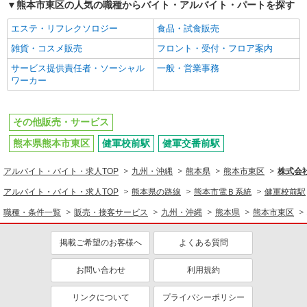
熊本市東区の人気の職種からバイト・アルバイト・パートを探す
エステ・リフレクソロジー
食品・試食販売
雑貨・コスメ販売
フロント・受付・フロア案内
サービス提供責任者・ソーシャル
一般・営業事務
ワーカー
その他販売・サービス
熊本県熊本市東区
健軍校前駅
健軍交番前駅
アルバイト・バイト・求人TOP
九州・沖縄
熊本県
熊本市東区
株式会
アルバイト・バイト・求人TOP
熊本県の路線
熊本市電Ｂ系統
健軍校前駅
職種・条件一覧
販売・接客サービス
九州・沖縄
熊本県
熊本市東区
掲載ご希望のお客様へ
よくある質問
お問い合わせ
利用規約
リンクについて
プライバシーポリシー