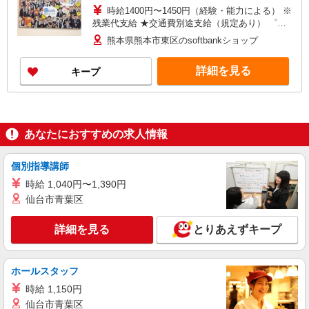
時給1400円〜1450円（経験・能力による） ※
残業代支給 ★交通費別途支給（規定あり） ゜
+゜・。○。・゜+゜・。○。・゜+゜ 入社祝い金10
熊本県熊本市東区のsoftbankショップ
万円支給(規定有) お友達を紹介頂くと, インセンテ
ィブ支給(規定有) ★月2回払い・週払い可能（規程
詳細を見る
キープ
有）★ ゜・。○。・゜+゜・。○。・゜+゜
あなたにおすすめの求人情報
個別指導講師
時給 1,040円〜1,390円
仙台市青葉区
詳細を見る
とりあえずキープ
ホールスタッフ
時給 1,150円
仙台市青葉区