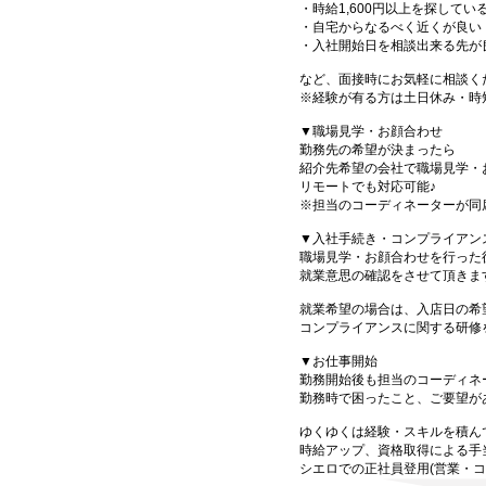
・時給1,600円以上を探してい
・自宅からなるべく近くが良い
・入社開始日を相談出来る先が
など、面接時にお気軽に相談く
※経験が有る方は土日休み・時
▼職場見学・お顔合わせ
勤務先の希望が決まったら
紹介先希望の会社で職場見学・
リモートでも対応可能♪
※担当のコーディネーターが同
▼入社手続き・コンプライアン
職場見学・お顔合わせを行った
就業意思の確認をさせて頂きま
就業希望の場合は、入店日の希
コンプライアンスに関する研修
▼お仕事開始
勤務開始後も担当のコーディネ
勤務時で困ったこと、ご要望が
ゆくゆくは経験・スキルを積ん
時給アップ、資格取得による手
シエロでの正社員登用(営業・コ