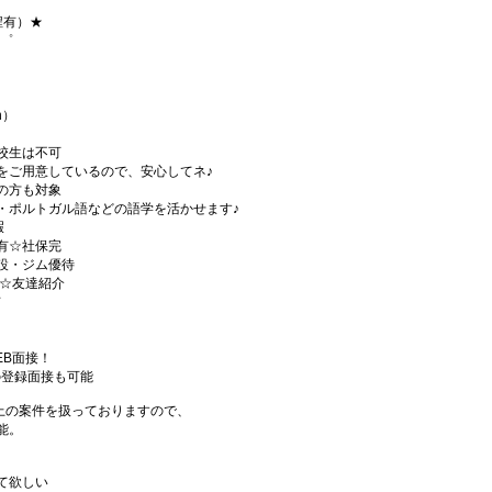
程有）★
+゜
h）
校生は不可
をご用意しているので、安心してネ♪
の方も対象
・ポルトガル語などの語学を活かせます♪
暇
有☆社保完
設・ジム優待
)☆友達紹介
有
EB面接！
の登録面接も可能
件以上の案件を扱っておりますので、
能。
て欲しい