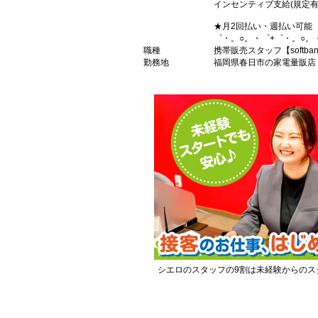
インセンティブ支給(規定有
★月2回払い・週払い可能
゜・。○。・゜+゜・。○。
職種
携帯販売スタッフ【softba
勤務地
福岡県春日市の家電量販店
シエロのスタッフの9割は未経験からのス