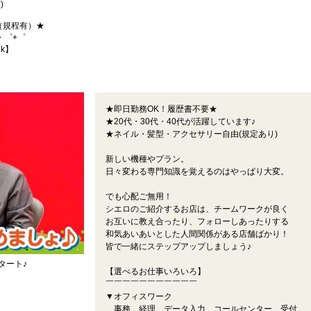
)
（規程有）★
・゜+゜
nk】
★即日勤務OK！履歴書不要★
★20代・30代・40代が活躍しています♪
★ネイル・髪型・アクセサリー自由(規定あり)
新しい機種やプラン。
日々変わる専門知識を覚えるのはやっぱり大変。
でも心配ご無用！
シエロのご紹介するお店は、チームワークが良く
お互いに教え合ったり、フォローしあったりする
和気あいあいとした人間関係がある店舗ばかり！
皆で一緒にステップアップしましょう♪
タート♪
【選べるお仕事いろいろ】
￣￣￣￣￣￣￣￣￣￣￣
▼オフィスワーク
事務、経理、データ入力、コールセンター、受付