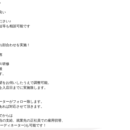
る
良い
ださい♪
短等も相談可能です
お顔合わせを実施！
席
ス研修
後
す。
望をお伺いしたうえで調整可能。
を入店日までに実施致します。
ーターがフォロー致します。
あれば対応させて頂きます。
でからは
当の支給、就業先の正社員での雇用切替、
ーディネーター)も可能です！