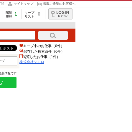
質問
サイトマップ
掲載ご希望のお客様へ
閲覧
キープ
1
0
履歴
リスト
ログイン
キープ中のお仕事（0件）
保存した検索条件（
0
件）
閲覧したお仕事（1件）
ープ
株式会社シエロ
の最新情報です
む