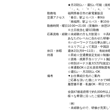
★月2回払い・週払い可能（規
゜・。○。・゜+゜・。○。・゜
勤務地
福岡県春日市の家電量販店
交通アクセス
「春日」駅よりバス・車9分
「南福岡」駅よりバス・車10分
勤務時間・曜日
10:00〜21:00（実働8h・休憩1
※土日祝含む週5日勤務
応募資格・経験
☆未経験の方も大歓迎☆ ※高
あなたのレベルに合わせた研修
※ハローワークでお仕事お探し
※エリアによって英語・中国語
休日・休暇
週休2日(月8〜11日）、有給休
待遇
☆昇給☆交通費規定支給☆制服
☆資格・残業手当☆リゾート施
☆特別ボーナス最大5万円(規定
☆車通勤OK☆正社員登用制度
☆週払い・月2回払いOK
備考
▼お仕事紹介先のご案内
ご応募を頂いた後にスマホでW
履歴書不要・私服OK・即日で
全国47都道府県で約5,000
様々な希望に沿ったご提案が可
〈例〉
・未経験なので、研修が充実し