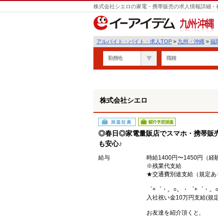
株式会社シエロの家電・携帯販売の求人情報詳細 -
遣
九州・沖縄
アルバイト・バイト・求人TOP
>
九州・沖縄
>
福
勤務地
職種
株式会社シエロ
派遣社員
紹介予定派遣
◎春日◎家電量販店でスマホ・携帯販売
も安心♪
給与
時給1400円〜1450円（
※残業代支給
★交通費別途支給（規定あ
゜+゜・。○。・゜+゜・。
入社祝い金10万円支給(規定
お友達を紹介頂くと,