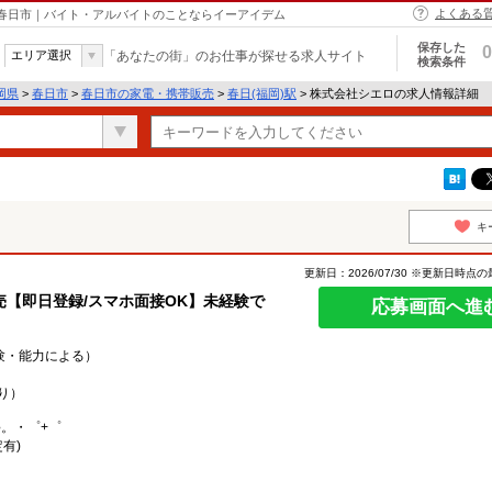
よくある
 春日市｜バイト・アルバイトのことならイーアイデム
保存した
0
エリア選択
「あなたの街」のお仕事が探せる求人サイト
検索条件
岡県
>
春日市
>
春日市の家電・携帯販売
>
春日(福岡)駅
> 株式会社シエロの求人情報詳細
キ
更新日：2026/07/30 ※更新日時点
【即日登録/スマホ面接OK】未経験で
応募画面へ進
経験・能力による）
り）
○。・゜+゜
有)