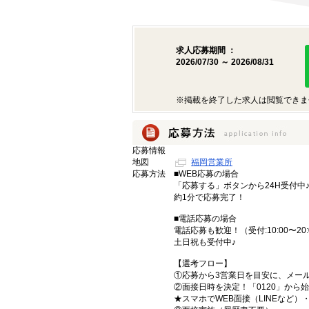
求人応募期間 ：
2026/07/30 ～ 2026/08/31
※掲載を終了した求人は閲覧できま
応募情報
地図
福岡営業所
応募方法
■WEB応募の場合
「応募する」ボタンから24H受付中
約1分で応募完了！
■電話応募の場合
電話応募も歓迎！（受付:10:00〜20:
土日祝も受付中♪
【選考フロー】
①応募から3営業日を目安に、メール
②面接日時を決定！「0120」から
★スマホでWEB面接（LINEなど