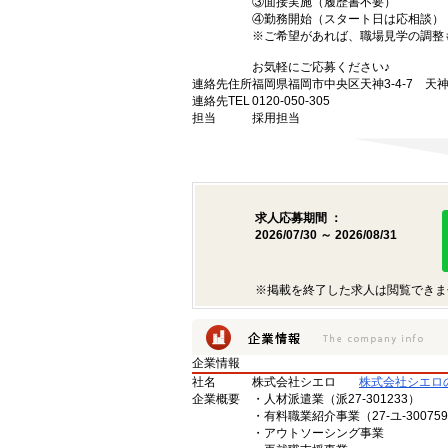
③面接実施（履歴書不要）
④勤務開始（スタート日は応相談）
※ご希望があれば、職場見学の調整
お気軽にご応募ください♪
連絡先住所
福岡県福岡市中央区天神3-4-7 天神
連絡先TEL
0120-050-305
担当
採用担当
求人応募期間 ：
2026/07/30 ～ 2026/08/31
※掲載を終了した求人は閲覧できま
企業情報
社名
株式会社シエロ
株式会社シエロ
企業概要
・人材派遣業（派27-301233）
・有料職業紹介事業（27-ユ-30075
・アウトソーシング事業