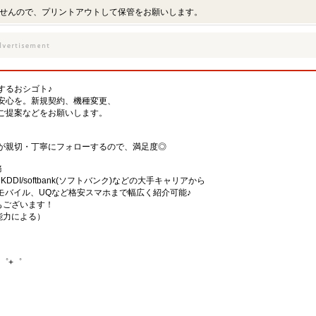
せんので、プリントアウトして保管をお願いします。
するおシゴト♪
安心を。新規契約、機種変更、
ご提案などをお願いします。
が親切・丁寧にフォローするので、満足度◎
務
)・KDDI/softbank(ソフトバンク)などの大手キャリアから
、楽天モバイル、UQなど格安スマホまで幅広く紹介可能♪
舗もございます！
・能力による）
゜+゜