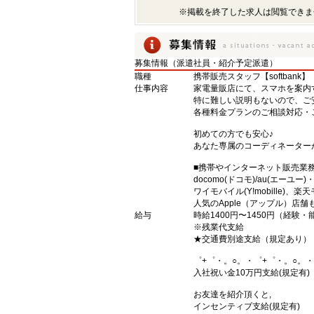
※掲載を終了した求人は閲覧できま
募集情報（派遣社員・紹介予定派遣）
職種
携帯販売スタッフ【softbank】
仕事内容
家電量販店にて、スマホを案内
特に難しい説明もないので、ご
各種料金プランのご相談対応・
初めての方でも安心♪
あなた専属のコーディネーター
■携帯やインターネット販売業
docomo(ドコモ)/au(エーユー
ワイモバイル(Y!mobille)
人気のApple（アップル）店
給与
時給1400円〜1450円（経験
※残業代支給
★交通費別途支給（規定あり）
゜+゜・。○。・゜+゜・。○。・
入社祝い金10万円支給(規定有)
お友達を紹介頂くと,
インセンティブ支給(規定有)