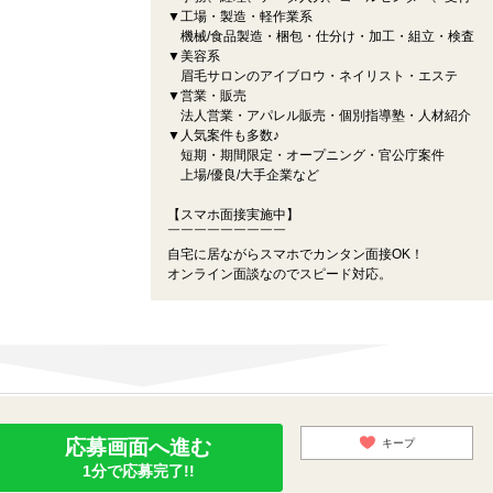
▼工場・製造・軽作業系
機械/食品製造・梱包・仕分け・加工・組立・検査
▼美容系
眉毛サロンのアイブロウ・ネイリスト・エステ
▼営業・販売
法人営業・アパレル販売・個別指導塾・人材紹介
▼人気案件も多数♪
短期・期間限定・オープニング・官公庁案件
上場/優良/大手企業など
【スマホ面接実施中】
￣￣￣￣￣￣￣￣￣
自宅に居ながらスマホでカンタン面接OK！
オンライン面談なのでスピード対応。
応募画面へ進む
キープ
1分で応募完了!!