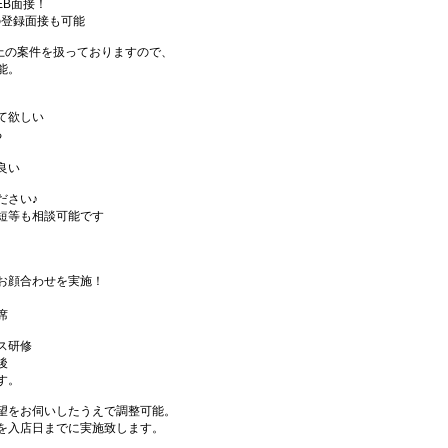
EB面接！
の登録面接も可能
件以上の案件を扱っておりますので、
能。
て欲しい
る
良い
ださい♪
短等も相談可能です
お顔合わせを実施！
席
ス研修
後
す。
望をお伺いしたうえで調整可能。
を入店日までに実施致します。