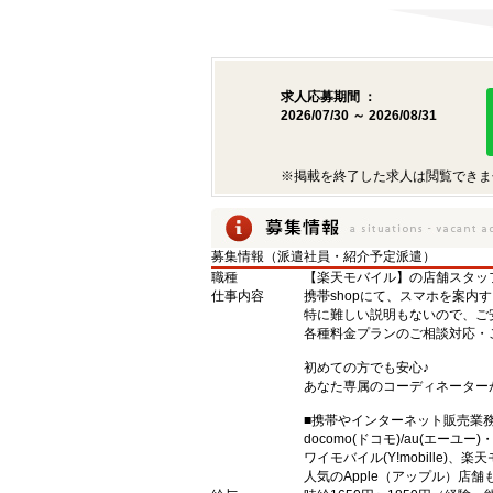
求人応募期間 ：
2026/07/30 ～ 2026/08/31
※掲載を終了した求人は閲覧できま
募集情報（派遣社員・紹介予定派遣）
職種
【楽天モバイル】の店舗スタッ
仕事内容
携帯shopにて、スマホを案内
特に難しい説明もないので、ご
各種料金プランのご相談対応・
初めての方でも安心♪
あなた専属のコーディネーター
■携帯やインターネット販売業
docomo(ドコモ)/au(エーユー
ワイモバイル(Y!mobille)
人気のApple（アップル）店