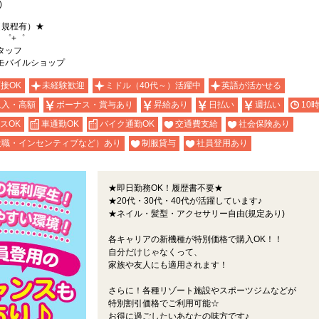
)
（規程有）★
・゜+゜
タッフ
モバイルショップ
面接OK
未経験歓迎
ミドル（40代～）活躍中
英語が活かせる
収入・高額
ボーナス・賞与あり
昇給あり
日払い
週払い
10
スOK
車通勤OK
バイク通勤OK
交通費支給
社会保険あり
役職・インセンティブなど）あり
制服貸与
社員登用あり
★即日勤務OK！履歴書不要★
★20代・30代・40代が活躍しています♪
★ネイル・髪型・アクセサリー自由(規定あり)
各キャリアの新機種が特別価格で購入OK！！
自分だけじゃなくって、
家族や友人にも適用されます！
さらに！各種リゾート施設やスポーツジムなどが
特別割引価格でご利用可能☆
お得に過ごしたいあなたの味方です♪