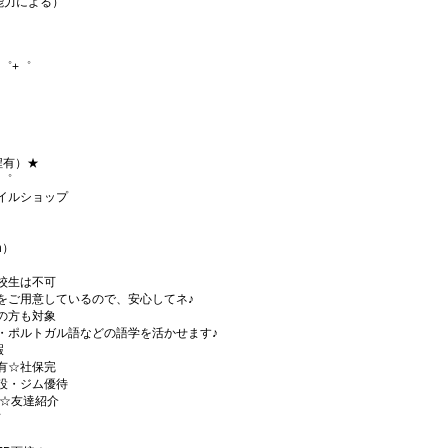
・能力による）
゜+゜
程有）★
+゜
イルショップ
h）
校生は不可
をご用意しているので、安心してネ♪
の方も対象
・ポルトガル語などの語学を活かせます♪
暇
有☆社保完
設・ジム優待
)☆友達紹介
有