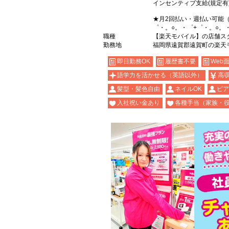
インセンティブ支給(規定有
★月2回払い・週払い可能
゜・。○。・゜+゜・。○。
職種
【楽天モバイル】の店舗ス
勤務地
福岡県遠賀郡遠賀町の楽天
即日勤務OK
履歴書不要
Web
語学力を活かせる（英語以外）
高
髪型・髪色自由
ネイルOK
ピア
入社祝い金あり
各種手当（家族・