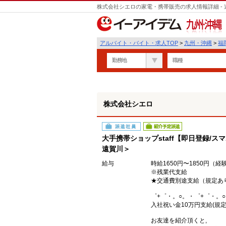
株式会社シエロの家電・携帯販売の求人情報詳細 -
遣
九州・沖縄
アルバイト・バイト・求人TOP
>
九州・沖縄
>
福
勤務地
職種
株式会社シエロ
派遣社員
紹介予定派遣
大手携帯ショップstaff【即日登録/ス
遠賀川＞
給与
時給1650円〜1850円（
※残業代支給
★交通費別途支給（規定あ
゜+゜・。○。・゜+゜・。
入社祝い金10万円支給(規定
お友達を紹介頂くと,