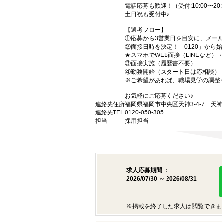
電話応募も歓迎！（受付:10:00〜20:
土日祝も受付中♪
【選考フロー】
①応募から3営業日を目安に、メール
②面接日時を決定！「0120」から
★スマホでWEB面接（LINEなど
③面接実施（履歴書不要）
④勤務開始（スタート日は応相談）
※ご希望があれば、職場見学の調整
お気軽にご応募ください♪
連絡先住所
福岡県福岡市中央区天神3-4-7 天神
連絡先TEL
0120-050-305
担当
採用担当
求人応募期間 ：
2026/07/30 ～ 2026/08/31
※掲載を終了した求人は閲覧できま