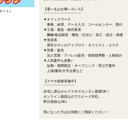
【選べるお仕事いろいろ】
タート♪
￣￣￣￣￣￣￣￣￣￣￣
▼オフィスワーク
事務、経理、データ入力、コールセンター、受付
▼工場・製造・軽作業系
機械/食品製造・梱包・仕分け・加工・組立・検査
▼美容系
眉毛サロンのアイブロウ・ネイリスト・エステ
▼営業・販売
法人営業・アパレル販売・個別指導塾・人材紹介
▼人気案件も多数♪
短期・期間限定・オープニング・官公庁案件
上場/優良/大手企業など
【スマホ面接実施中】
￣￣￣￣￣￣￣￣￣
自宅に居ながらスマホでカンタン面接OK！
オンライン面談なのでスピード対応。
即日登録もOK♪
気になった方はお気軽にご相談ください！