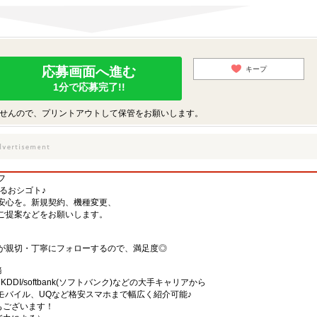
応募画面へ進む
キープ
1分で応募完了!!
せんので、プリントアウトして保管をお願いします。
フ
するおシゴト♪
安心を。新規契約、機種変更、
ご提案などをお願いします。
が親切・丁寧にフォローするので、満足度◎
務
)・KDDI/softbank(ソフトバンク)などの大手キャリアから
、楽天モバイル、UQなど格安スマホまで幅広く紹介可能♪
舗もございます！