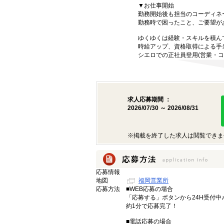
▼お仕事開始
勤務開始後も担当のコーディネ
勤務時で困ったこと、ご要望が
ゆくゆくは経験・スキルを積ん
時給アップ、資格取得による手
シエロでの正社員登用(営業・コ
求人応募期間 ：
2026/07/30 ～ 2026/08/31
※掲載を終了した求人は閲覧できま
応募情報
地図
福岡営業所
応募方法
■WEB応募の場合
「応募する」ボタンから24H受付中
約1分で応募完了！
■電話応募の場合