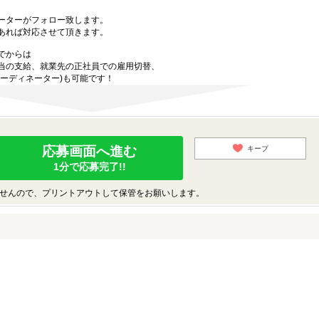
ーターがフォロー致します。
あれば対応させて頂きます。
でからは
当の支給、就業先の正社員での雇用切替、
ーディネーター)も可能です！
応募画面へ進む
キープ
1分で応募完了!!
せんので、プリントアウトして保管をお願いします。
♪