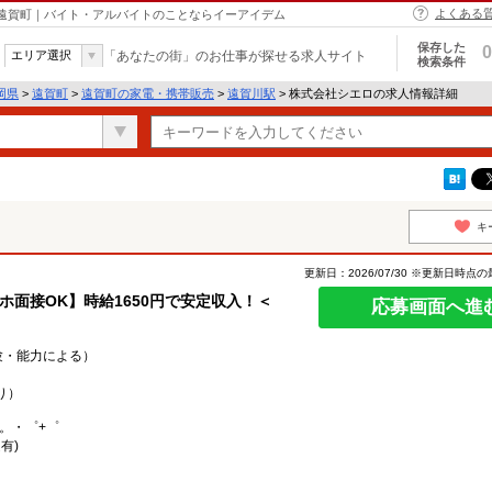
よくある
 遠賀町｜バイト・アルバイトのことならイーアイデム
保存した
0
エリア選択
「あなたの街」のお仕事が探せる求人サイト
検索条件
岡県
>
遠賀町
>
遠賀町の家電・携帯販売
>
遠賀川駅
> 株式会社シエロの求人情報詳細
キ
更新日：2026/07/30 ※更新日時点
マホ面接OK】時給1650円で安定収入！＜
応募画面へ進
経験・能力による）
り）
○。・゜+゜
有)