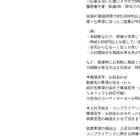
ご応募を頂いた後にスマホでW
履歴書不要・私服OK・即日で
全国47都道府県で約5,000
様々な希望に沿ったご提案が可
〈例〉
・未経験なので、研修が充実し
・時給1,600円以上を探してい
・自宅からなるべく近くが良い
・入社開始日を相談出来る先が
など、面接時にお気軽に相談く
※経験が有る方は土日休み・時
▼職場見学・お顔合わせ
勤務先の希望が決まったら
紹介先希望の会社で職場見学・
リモートでも対応可能♪
※担当のコーディネーターが同
▼入社手続き・コンプライアン
職場見学・お顔合わせを行った
就業意思の確認をさせて頂きま
就業希望の場合は、入店日の希
コンプライアンスに関する研修