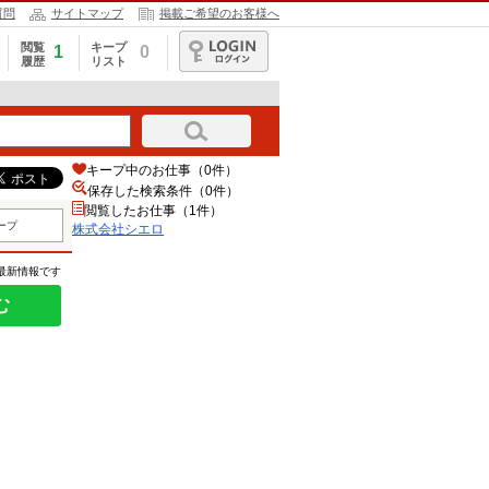
質問
サイトマップ
掲載ご希望のお客様へ
閲覧
キープ
1
0
履歴
リスト
ログイン
キープ中のお仕事（0件）
保存した検索条件（
0
件）
閲覧したお仕事（1件）
ープ
株式会社シエロ
の最新情報です
む