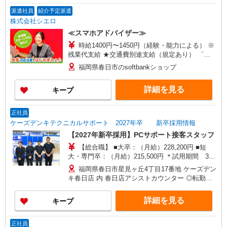
派遣社員
紹介予定派遣
株式会社シエロ
≪スマホアドバイザー≫
時給1400円〜1450円（経験・能力による） ※
残業代支給 ★交通費別途支給（規定あり） ゜
+゜・。○。・゜+゜・。○。・゜+゜ 入社祝い金10
福岡県春日市のsoftbankショップ
万円支給(規定有) お友達を紹介頂くと, インセンテ
ィブ支給(規定有) ★月2回払い・週払い可能（規程
詳細を見る
キープ
有）★ ゜・。○。・゜+゜・。○。・゜+゜
正社員
ケーズデンキテクニカルサポート 2027年卒 新卒採用情報
【2027年新卒採用】PCサポート接客スタッフ
【総合職】 ■大卒：（月給）228,200円 ■短
大・専門卒：（月給）215,500円 ＊試用期間 3か
月間（待遇に変更なし） 【各種手当】 役職、通
福岡県春日市星見ヶ丘4丁目17番地 ケーズデン
勤、時間外、家族、目標達成、資格 等
キ春日店 内 春日店アシストカウンター ◎転勤あ
り ※入社後は必ず、通勤圏内の店舗へ配属
詳細を見る
キープ
正社員