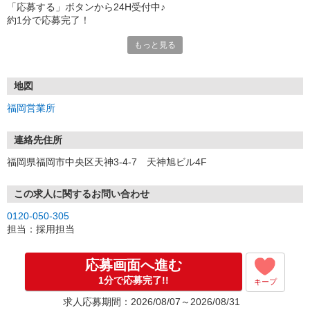
「応募する」ボタンから24H受付中♪
約1分で応募完了！
もっと見る
■電話応募の場合
電話応募も歓迎！（受付:10:00〜20:00）
土日祝も受付中♪
地図
【選考フロー】
福岡営業所
①応募から3営業日を目安に、メールorお電話でご連絡します。
②面接日時を決定！「0120」から始まる電話番号からご連絡します
★スマホでWEB面接（LINEなど）・出張面接・事務所面接と選べま
連絡先住所
す
福岡県福岡市中央区天神3-4-7 天神旭ビル4F
③面接実施（履歴書不要）
④勤務開始（スタート日は応相談）
※ご希望があれば、職場見学の調整もOKです！
この求人に関するお問い合わせ
0120-050-305
お気軽にご応募ください♪
担当：採用担当
応募画面へ進む
1分で応募完了!!
キープ
求人応募期間：2026/08/07～2026/08/31