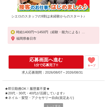
シエロのスタッフの9割は未経験からのスタート♪
時給1400円〜1450円（経験・能力による）
※残業代支給
福岡県春日市
★交通費別途支給（規定あり）
゜+゜・。○。・゜+゜・。○。・゜+゜
入社祝い金10万円支給(規定有)
応募画面へ進む
お友達を紹介頂くと,
1分で応募完了!!
キープ
インセンティブ支給(規定有)
求人応募期間：2026/08/07～2026/08/31
★月2回払い・週払い可能（規程有）★
゜・。○。・゜+゜・。○。・゜+゜
★即日勤務OK！履歴書不要★
★20代・30代・40代が活躍しています♪
★ネイル・髪型・アクセサリー自由(規定あり)
もっと見る
シエロのご紹介するお店は、