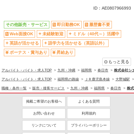
英語が活かせる
ボーナス・賞与あり
ID：AE0807966993
日払い
車通勤OK
交通費支給
社会保険あり
その他販売・サービス
即日勤務OK
履歴書不要
社員登用あり
Web面接OK
未経験歓迎
ミドル（40代～）活躍中
英語が活かせる
語学力を活かせる（英語以外）
ボーナス・賞与あり
昇給あり
もっと見る
アルバイト・バイト・求人TOP
九州・沖縄
福岡県
春日市
株式会社シ
アルバイト・バイト・求人TOP
福岡県の路線
ＪＲ鹿児島本線
大野城駅
職種・条件一覧
販売・接客サービス
九州・沖縄
福岡県
春日市
株式
掲載ご希望のお客様へ
よくある質問
お問い合わせ
利用規約
リンクについて
プライバシーポリシー