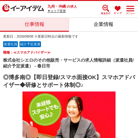
九州・沖縄
の求人
▼エリア変更
仕事情報
企業情報
更新日：2026/08/08 ※更新日時点の最新情報です
派遣社員
紹介予定派遣
職種：≪スマホアドバイザー≫
株式会社シエロのその他販売・サービスの求人情報詳細（派遣社員/
紹介予定派遣） - 春日市
◎博多南◎【即日登録/スマホ面接OK】スマホアドバ
イザー◆研修とサポート体制◎♪