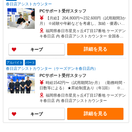
春日店アシストカウンター
PCサポート受付スタッフ
【月給】 204,800円〜232,600円（試用期間3か
月） ※経験や年齢などを考慮し、加給・優遇いた
します。 ■交通費支給 ■役職手当 ■家族手当 ■賞
福岡県春日市星見ヶ丘4丁目17番地 ケーズデン
与あり（前年度実績：4ヶ月分）※入社1年以上、
キ春日店 内 春日店アシストカウンター 全国各ア
転居可能者 ■昇給制度あり（年1回） ※全て当社
シストカウンター 勤務地、応相談 ◎全国転勤あり
規定による
◎Ｕ・Ｉターン歓迎します
詳細を見る
キープ
アルバイト
パート
春日店アシストカウンター（ケーズデンキ春日店内）
PCサポート受付スタッフ
時給1542円〜（試用期間3か月） （勤務時間・
日数等による） ★昇給制度あり（年1回） ※当
社規定による
福岡県春日市星見ヶ丘4丁目17番地 ケーズデン
キ春日店 内 春日店アシストカウンター
詳細を見る
キープ