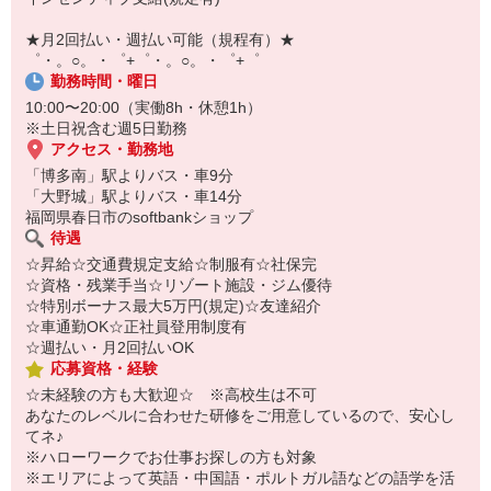
即日登録もOK♪
★月2回払い・週払い可能（規程有）★
気になった方はお気軽にご相談ください！
゜・。○。・゜+゜・。○。・゜+゜
勤務時間・曜日
10:00〜20:00（実働8h・休憩1h）
※土日祝含む週5日勤務
アクセス・勤務地
「博多南」駅よりバス・車9分
「大野城」駅よりバス・車14分
福岡県春日市のsoftbankショップ
待遇
☆昇給☆交通費規定支給☆制服有☆社保完
☆資格・残業手当☆リゾート施設・ジム優待
☆特別ボーナス最大5万円(規定)☆友達紹介
☆車通勤OK☆正社員登用制度有
☆週払い・月2回払いOK
応募資格・経験
☆未経験の方も大歓迎☆ ※高校生は不可
あなたのレベルに合わせた研修をご用意しているので、安心し
てネ♪
※ハローワークでお仕事お探しの方も対象
※エリアによって英語・中国語・ポルトガル語などの語学を活