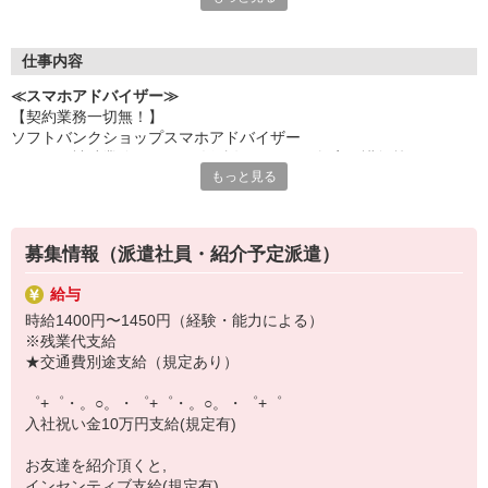
何でも聞きやすい雰囲気の職場環境です。
お互いに教え合ったり、フォローしあったりする
優しい人間関係がある場所ばかり！
仕事内容
皆で一緒にステップアップしましょう♪
≪スマホアドバイザー≫
【契約業務一切無！】
【選べるお仕事いろいろ】
ソフトバンクショップスマホアドバイザー
￣￣￣￣￣￣￣￣￣￣￣
（クルー補助業務・データ移行説明・スマホ教室の講師等）
▼オフィスワーク
もっと見る
※未経験大歓迎、幅広い年齢層活躍！
事務、経理、データ入力、コールセンター、受付
▼工場・製造・軽作業系
機械/食品製造・梱包・仕分け・加工・組立・検査
▼美容系
募集情報（派遣社員・紹介予定派遣）
眉毛サロンのアイブロウ・ネイリスト・エステ
▼営業・販売
給与
法人営業・アパレル販売・個別指導塾・人材紹介
時給1400円〜1450円（経験・能力による）
▼人気案件も多数♪
※残業代支給
短期・期間限定・オープニング・官公庁案件
★交通費別途支給（規定あり）
上場/優良/大手企業など
゜+゜・。○。・゜+゜・。○。・゜+゜
【スマホ面接実施中】
入社祝い金10万円支給(規定有)
￣￣￣￣￣￣￣￣￣
自宅に居ながらスマホでカンタン面接OK！
お友達を紹介頂くと,
オンライン面談なのでスピード対応。
インセンティブ支給(規定有)