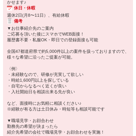
かせます♪
休日・休暇
週休2日(月8〜11日）、有給休暇
備考
▼お仕事紹介先のご案内
ご応募を頂いた後にスマホでWEB面接！
履歴書不要・私服OK・即日での登録面接も可能
全国47都道府県で約5,000件以上の案件を扱っておりますので、
様々な希望に沿ったご提案が可能。
〈例〉
・未経験なので、研修が充実して欲しい
・時給1,600円以上を探している
・自宅からなるべく近くが良い
・入社開始日を相談出来る先が良い
など、面接時にお気軽に相談ください♪
※経験が有る方は土日休み・時短等も相談可能です
▼職場見学・お顔合わせ
勤務先の希望が決まったら
紹介先希望の会社で職場見学・お顔合わせを実施！