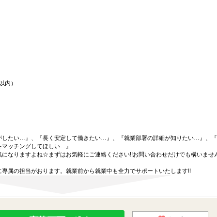
間以内）
がしたい…』、『長く安定して働きたい…』、『就業部署の詳細が知りたい…』、『
をマッチングしてほしい…』
になりますよね☆まずはお気軽にご連絡ください!!お問い合わせだけでも構いません
専属の担当がおります。就業前から就業中も全力でサポートいたします!!