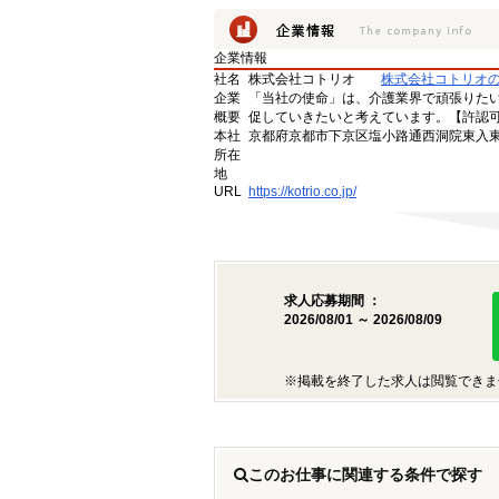
企業情報
社名
株式会社コトリオ
株式会社コトリオ
企業
「当社の使命」は、介護業界で頑張りた
概要
促していきたいと考えています。【許認可番号】
本社
京都府京都市下京区塩小路通西洞院東入東塩
所在
地
URL
https://kotrio.co.jp/
求人応募期間 ：
2026/08/01 ～ 2026/08/09
※掲載を終了した求人は閲覧できま
このお仕事に関連する条件で探す