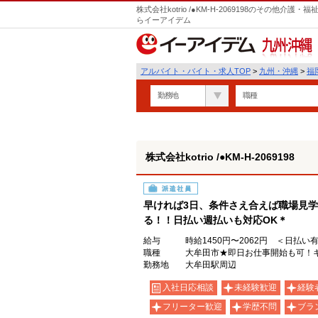
株式会社kotrio /●KM-H-2069198のその他
らイーアイデム
九州・沖縄
アルバイト・バイト・求人TOP
>
九州・沖縄
>
福
勤務地
職種
株式会社kotrio /●KM-H-2069198
派遣社員
早ければ3日、条件さえ合えば職場見
る！！日払い週払いも対応OK＊
給与
時給1450円〜2062円 ＜日払い
職種
大牟田市★即日お仕事開始も可！キ
勤務地
大牟田駅周辺
入社日応相談
未経験歓迎
経験
フリーター歓迎
学歴不問
ブラ