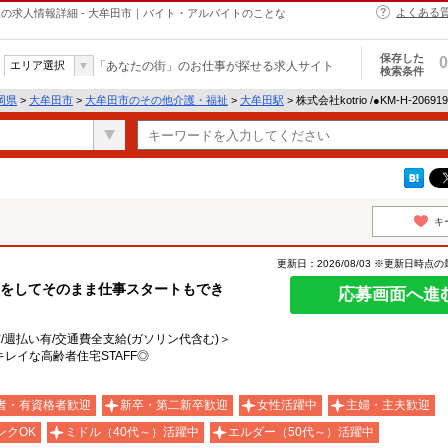
よくある
介護・福祉の求人情報詳細 - 大牟田市｜バイト・アルバイトのことな
保存した
0
エリア選択
「あなたの街」のお仕事が探せる求人サイト
検索条件
岡県
>
大牟田市
>
大牟田市のその他介護・福祉
>
大牟田駅
> 株式会社kotrio /●KM-H-20
キ
更新日：2026/08/03 ※更新日時点
学をしてそのまま仕事スタートもでき
応募画面へ進
有/週払い有/交通費全支給(ガソリン代含む)＞
レイな高齢者住宅STAFF◎
者・有資格者歓迎
新卒・第二新卒歓迎
女性活躍中
主婦・主夫歓迎
ンクOK
ミドル（40代～）活躍中
エルダー（50代～）活躍中