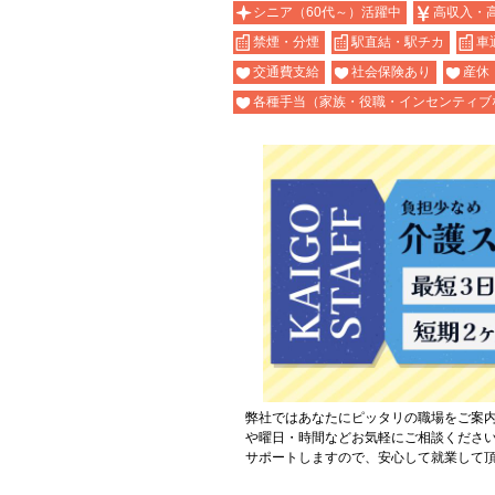
シニア（60代～）活躍中
高収入・
禁煙・分煙
駅直結・駅チカ
車
交通費支給
社会保険あり
産休
各種手当（家族・役職・インセンティブ
弊社ではあなたにピッタリの職場をご案
や曜日・時間などお気軽にご相談くださ
サポートしますので、安心して就業して