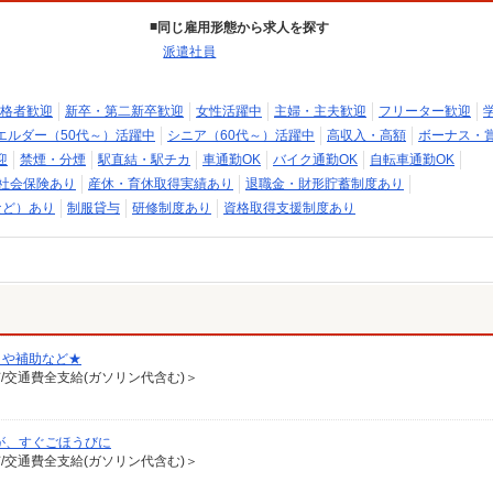
同じ雇用形態から求人を探す
派遣社員
格者歓迎
新卒・第二新卒歓迎
女性活躍中
主婦・主夫歓迎
フリーター歓迎
エルダー（50代～）活躍中
シニア（60代～）活躍中
高収入・高額
ボーナス・
迎
禁煙・分煙
駅直結・駅チカ
車通勤OK
バイク通勤OK
自転車通勤OK
社会保険あり
産休・育休取得実績あり
退職金・財形貯蓄制度あり
など）あり
制服貸与
研修制度あり
資格取得支援制度あり
りや補助など★
有/交通費全支給(ガソリン代含む)＞
が、すぐごほうびに
有/交通費全支給(ガソリン代含む)＞