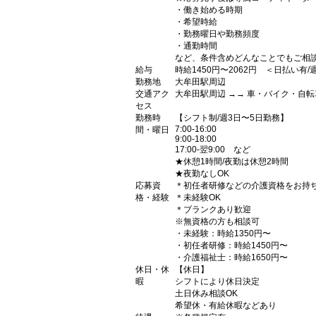
・働き始める時期
・希望時給
・勤務曜日や勤務頻度
・通勤時間
など、条件含めどんなことでもご相
給与
時給1450円〜2062円 ＜日払い有
勤務地
大牟田駅周辺
交通アク
大牟田駅周辺 →→ 車・バイク・自転
セス
勤務時
【シフト制/週3日〜5日勤務】
7:00-16:00
間・曜日
9:00-18:00
17:00-翌9:00 など
★休憩1時間/夜勤は休憩2時間
★夜勤なしOK
応募資
＊初任者研修などの介護資格をお持
格・経験
＊未経験OK
＊ブランクあり歓迎
※無資格の方も相談可
・未経験：時給1350円〜
・初任者研修：時給1450円〜
・介護福祉士：時給1650円〜
休日・休
【休日】
暇
シフトにより休日決定
土日休み相談OK
希望休・有給休暇などあり