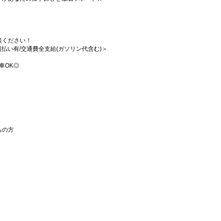
談ください！
/週払い有/交通費全支給(ガソリン代含む)＞
車OK◎
ちの方