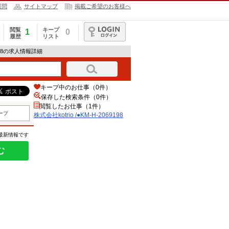
質問
サイトマップ
掲載ご希望のお客様へ
閲覧
キープ
1
0
履歴
リスト
ログイン
69198の求人情報詳細
キープ中のお仕事（0件）
保存した検索条件（
0
件）
閲覧したお仕事（1件）
ープ
株式会社kotrio /●KM-H-2069198
の最新情報です
む