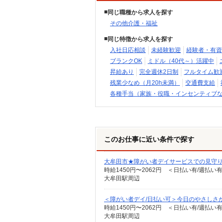
同じ職種から求人を探す
その他介護・福祉
同じ特徴から求人を探す
入社日応相談
未経験歓迎
経験者・有資
ブランクOK
ミドル（40代～）活躍中
昇給あり
完全週休2日制
フルタイム歓
残業少なめ（月20h未満）
交通費支給
各種手当（家族・役職・インセンティブ
このお仕事に近い条件で探す
大牟田市★障がい者デイサービスでの見守
時給1450円〜2062円 ＜日払い有/週払い
大牟田駅周辺
＜障がい者デイ/日払い可＞今日のやさしさ
時給1450円〜2062円 ＜日払い有/週払い
大牟田駅周辺