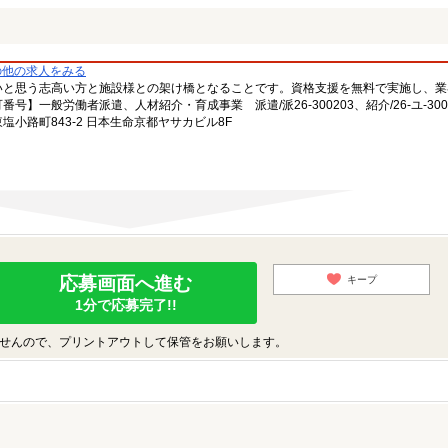
の他の求人をみる
いと思う志高い方と施設様との架け橋となることです。資格支援を無料で実施し、業
一般労働者派遣、人材紹介・育成事業 派遣/派26-300203、紹介/26-ユ-300
小路町843-2 日本生命京都ヤサカビル8F
応募画面へ進む
キープ
1分で応募完了!!
せんので、プリントアウトして保管をお願いします。