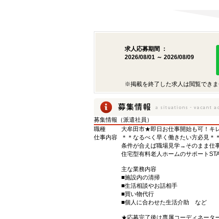
求人応募期間 ：
2026/08/01 ～ 2026/08/09
※掲載を終了した求人は閲覧できま
募集情報（派遣社員）
職種
大牟田市★即日お仕事開始も可！キレ
仕事内容
＊＊なるべく早く働きたい方必見＊
条件が合えば職場見学→そのまま仕事
住宅型有料老人ホームのサポートSTA
主な業務内容
■施設内の清掃
■生活相談やお話相手
■買い物代行
■個人に合わせた生活介助 など
★応募完了後は専属コーディネータ