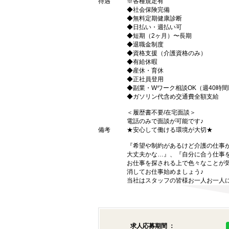
待遇
※各種規定有
◆社会保険完備
◆無料定期健康診断
◆日払い・週払い可
◆短期（2ヶ月）〜長期
◆退職金制度
◆資格支援（介護資格のみ）
◆有給休暇
◆産休・育休
◆正社員登用
◆副業・Wワーク相談OK（週40時
◆ガソリン代含め交通費全額支給
＜履歴書不要/在宅面談＞
電話のみで面談が可能です♪
備考
★安心して働ける環境が大切★
『希望や制約があるけど介護の仕事
大丈夫かな…』、『自分に合う仕事
お仕事を探される上で色々なことが気
消してお仕事始めましょう♪
当社はスタッフの皆様お一人お一人に
求人応募期間 ：