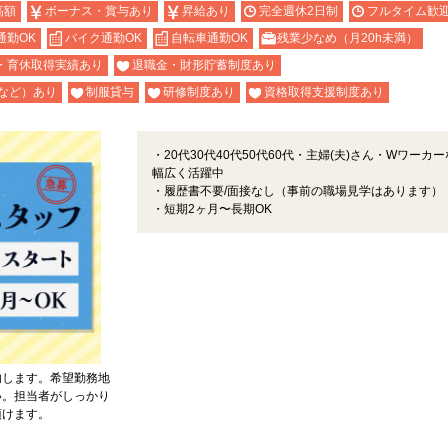
高額
ボーナス・賞与あり
昇給あり
完全週休2日制
フルタイム歓
通勤OK
バイク通勤OK
自転車通勤OK
残業少なめ（月20h未満）
・育休取得実績あり
退職金・財形貯蓄制度あり
など）あり
制服貸与
研修制度あり
資格取得支援制度あり
・20代30代40代50代60代・主婦(夫)さん・Wワーカ
幅広く活躍中
・履歴書不要/面接なし（事前の職場見学はあります）
・短期2ヶ月〜長期OK
内します。希望勤務地
い。担当者がしっかり
頂けます。