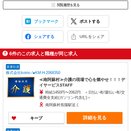
閲覧履歴を見る
ブックマーク
ポストする
シェアする
URLをシェア
6
件のこの求人と職種が同じ求人
派遣社員
株式会社kotrio /●KM-H-2068350
≪南阿蘇村≫介護の現場で心を燃やせ！！！デ
イサービスSTAFF
時給1450円〜2062円 ＜日払い有/週払い有/交
通費全支給(ガソリン代含む)＞
南阿蘇村長陽駅近く
詳細を見る
キープ