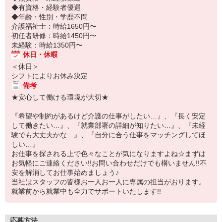
◆有資格・経験者優遇
◆年齢・性別・学歴不問
介護福祉士：時給1650円〜
初任者研修：時給1450円〜
未経験：時給1350円〜
休日・休暇
＜休日＞
シフトによりお休み決定
備考
★安心して働ける環境が大切★
『希望や制約があるけど介護の仕事がしたい…』、『長く安定
して働きたい…』、『就業部署の詳細が知りたい…』、『未経
験でも大丈夫かな…』、『自分に合う仕事をマッチングしてほ
しい…』
お仕事を探される上で色々なことが気になりますよね☆まずは
お気軽にご連絡ください!!お問い合わせだけでも構いません!!不
安を解消してお仕事始めましょう♪
当社はスタッフの皆様お一人お一人に専属の担当がおります。
就業前から就業中も全力でサポートいたします!!
応募方法