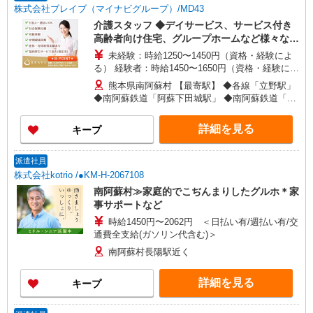
株式会社ブレイブ（マイナビグループ）/MD43
介護スタッフ ◆デイサービス、サービス付き
高齢者向け住宅、グループホームなど様々な勤
務先から選べます。
未経験：時給1250〜1450円（資格・経験によ
る） 経験者：時給1450〜1650円（資格・経験によ
る） ◎月収例 時給1650円×1日8時間×22日（週5
熊本県南阿蘇村 【最寄駅】 ◆各線「立野駅」
日）＝29万400円 ◆昇給あり ◆支払い方法 ※日払
◆南阿蘇鉄道「阿蘇下田城駅」 ◆南阿蘇鉄道「阿
い/週払い/月払い対応も可能です。詳しくは面談時
蘇白川駅」 ★その他、近隣に多数勤務地ありま
にご相談ください。 ◆交通費：別途全額支給 ※当
す！
詳細を見る
キープ
社規定あり
派遣社員
株式会社kotrio /●KM-H-2067108
南阿蘇村≫家庭的でこぢんまりしたグルホ＊家
事サポートなど
時給1450円〜2062円 ＜日払い有/週払い有/交
通費全支給(ガソリン代含む)＞
南阿蘇村長陽駅近く
詳細を見る
キープ