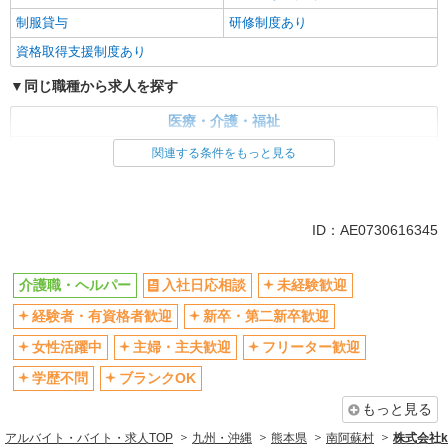
制服貸与
研修制度あり
資格取得支援制度あり
同じ職種から求人を探す
医療・介護・福祉
介護職・ヘルパー
関連する条件をもっと見る
同じ特徴から求人を探す
未経験歓迎
ミドル（40代～）活躍中
ID：AE0730616345
ボーナス・賞与あり
車通勤OK
交通費支給
社会保険あり
介護職・ヘルパー
入社日応相談
未経験歓迎
産休・育休取得実績あり
経験者・有資格者歓迎
新卒・第二新卒歓迎
女性活躍中
主婦・主夫歓迎
フリーター歓迎
学歴不問
ブランクOK
もっと見る
アルバイト・バイト・求人TOP
九州・沖縄
熊本県
南阿蘇村
株式会社ko