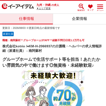
九州・沖縄
の求人
▼エリア変更
仕事情報
企業情報
更新日：2026/08/03 ※更新日時点の最新情報です
派遣社員
職種：南阿蘇村＊グループホームSTAFF＊経験不問◎日収1.1万円も可
株式会社kotrio /●KM-H-2066937の介護職・ヘルパーの求人情報詳
細（派遣社員） - 南阿蘇村
グループホームで生活サポート等を担当！あたたか
い雰囲気の中で働けます◎無資格・未経験歓迎♪