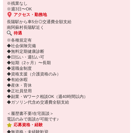
※残業なし
※週3日〜OK
アクセス・勤務地
長陽駅から車5分◎交通費全額支給
南阿蘇村長陽駅近く
待遇
※各種規定有
◆社会保険完備
◆無料定期健康診断
◆日払い・週払い可
◆短期（2ヶ月）〜長期
◆退職金制度
◆資格支援（介護資格のみ）
◆有給休暇
◆産休・育休
◆正社員登用
◆副業・Wワーク相談OK（週40時間以内）
◆ガソリン代含め交通費全額支給
＜履歴書不要/在宅面談＞
電話のみで面談が可能です♪
応募資格・経験
◆無資格・未経験歓迎