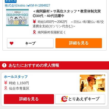
派遣社員
株式会社kotrio /●KM-H-1894827
＜南阿蘇村＞サ高住スタッフ＊教育体制充実
◎30代・40代活躍中
時給1450円〜2062円 ＜日払い有/週払い有/交
通費全支給(ガソリン代含む)＞
南阿蘇村長陽駅近く
詳細を見る
キープ
あなたにおすすめの求人情報
ホールスタッフ
時給 1,150円
仙台市青葉区
詳細を見る
とりあえずキープ