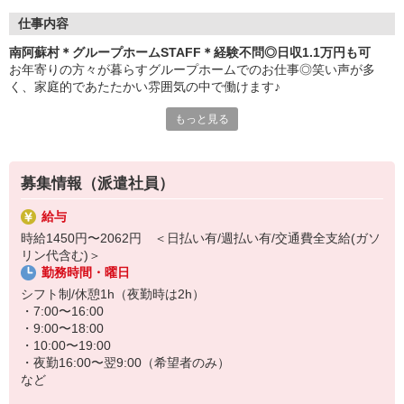
仕事内容
南阿蘇村＊グループホームSTAFF＊経験不問◎日収1.1万円も可
お年寄りの方々が暮らすグループホームでのお仕事◎笑い声が多
く、家庭的であたたかい雰囲気の中で働けます♪
もっと見る
≪おもなお仕事≫
・料理や洗濯などの生活サポート
・食事や入浴などの介助
募集情報（派遣社員）
・外出の付き添い
・健康状態のチェック
給与
など
時給1450円〜2062円 ＜日払い有/週払い有/交通費全支給(ガソ
リン代含む)＞
お手伝いが中心なので無資格・未経験の方も大歓迎！すぐに慣れて
勤務時間・曜日
活躍できます◎
シフト制/休憩1h（夜勤時は2h）
まずはお気軽にご応募ください♪
・7:00〜16:00
・9:00〜18:00
≪日収例≫※初任者研修修了者の場合
・10:00〜19:00
時給1500円×実働8h＝1万2000円
・夜勤16:00〜翌9:00（希望者のみ）
など