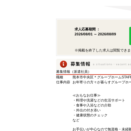
求人応募期間 ：
2026/08/01 ～ 2026/08/09
※掲載を終了した求人は閲覧できま
募集情報（派遣社員）
職種
熊本市中央区＊グループホームSTAF
仕事内容
お年寄りの方々が暮らすグループホ
≪おもなお仕事≫
・料理や洗濯などの生活サポート
・食事や入浴などの介助
・外出の付き添い
・健康状態のチェック
など
お手伝いが中心なので無資格・未経