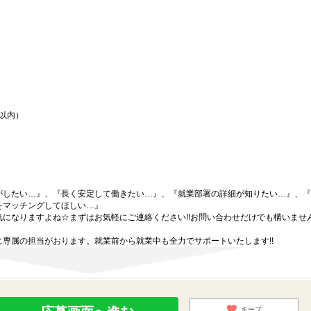
間以内）
がしたい…』、『長く安定して働きたい…』、『就業部署の詳細が知りたい…』、『
をマッチングしてほしい…』
になりますよね☆まずはお気軽にご連絡ください!!お問い合わせだけでも構いません
専属の担当がおります。就業前から就業中も全力でサポートいたします!!
キープ