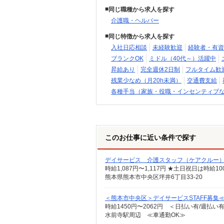
同じ職種から求人を探す
介護職・ヘルパー
同じ特徴から求人を探す
入社日応相談
未経験歓迎
経験者・有資
ブランクOK
ミドル（40代～）活躍中
昇給あり
完全週休2日制
フルタイム歓
残業少なめ（月20h未満）
交通費支給
各種手当（家族・役職・インセンティブ
このお仕事に近い条件で探す
デイサービス 介護スタッフ（ケアクルー
時給1,087円〜1,117円 ★土日祝日は時
熊本県熊本市中央区坪井6丁目33-20
＜熊本市中央区＞デイサービスSTAFF募集
時給1450円〜2062円 ＜日払い有/週払い
水前寺駅周辺 ≪車通勤OK≫