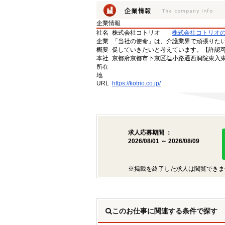
企業情報
社名
株式会社コトリオ
株式会社コトリオ
企業
「当社の使命」は、介護業界で頑張りた
概要
促していきたいと考えています。【許認可番号】
本社
京都府京都市下京区塩小路通西洞院東入東塩
所在
地
URL
https://kotrio.co.jp/
求人応募期間 ：
2026/08/01 ～ 2026/08/09
※掲載を終了した求人は閲覧できま
このお仕事に関連する条件で探す