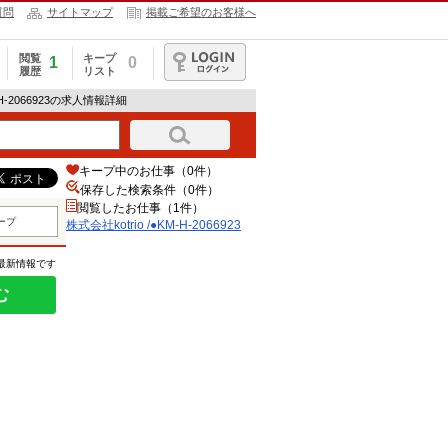
質問
サイトマップ
掲載ご希望のお客様へ
閲覧
キープ
1
0
履歴
リスト
ログイン
M-H-2066923の求人情報詳細
キープ中のお仕事（0件）
保存した検索条件（
0
件）
閲覧したお仕事（1件）
ープ
株式会社kotrio /●KM-H-2066923
の最新情報です
む