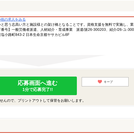
の他の求人をみる
いと思う志高い方と施設様との架け橋となることです。資格支援を無料で実施し、業
一般労働者派遣、人材紹介・育成事業 派遣/派26-300203、紹介/26-ユ-300
小路町843-2 日本生命京都ヤサカビル8F
応募画面へ進む
キープ
1分で応募完了!!
せんので、プリントアウトして保管をお願いします。