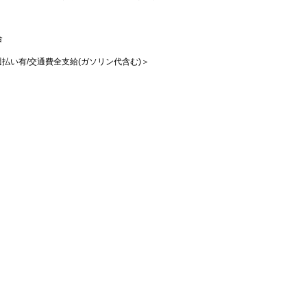
合
/週払い有/交通費全支給(ガソリン代含む)＞