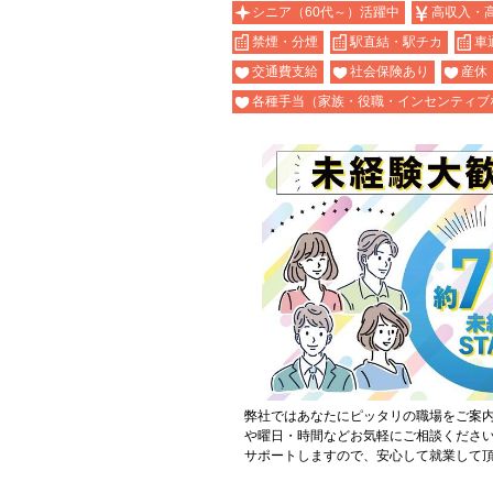
シニア（60代～）活躍中
高収入・
禁煙・分煙
駅直結・駅チカ
車
交通費支給
社会保険あり
産休
各種手当（家族・役職・インセンティブ
弊社ではあなたにピッタリの職場をご案
や曜日・時間などお気軽にご相談くださ
サポートしますので、安心して就業して