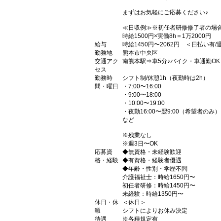
まずはお気軽にご応募ください♪
≪日収例≫※初任者研修修了者の場
時給1500円×実働8h＝1万2000円
給与
時給1450円〜2062円 ＜日払い有
勤務地
熊本市中央区
交通アク
南熊本駅⇒車5分♪バイク・車通勤OK
セス
勤務時
シフト制/休憩1h（夜勤時は2h）
間・曜日
・7:00〜16:00
・9:00〜18:00
・10:00〜19:00
・夜勤16:00〜翌9:00（希望者のみ）
など
※残業なし
※週3日〜OK
応募資
◆無資格・未経験歓迎
格・経験
◆有資格・経験者優遇
◆年齢・性別・学歴不問
介護福祉士：時給1650円〜
初任者研修：時給1450円〜
未経験：時給1350円〜
休日・休
＜休日＞
暇
シフトによりお休み決定
待遇
※各種規定有