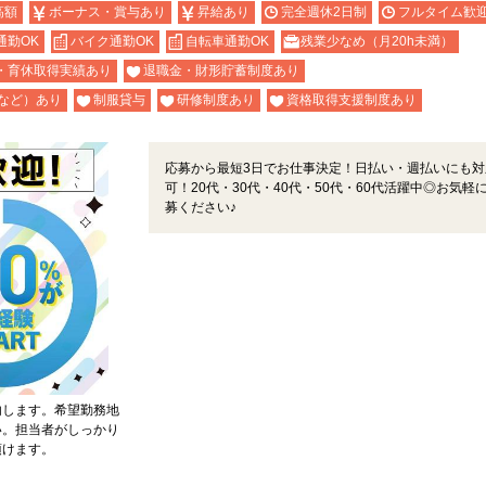
高額
ボーナス・賞与あり
昇給あり
完全週休2日制
フルタイム歓
通勤OK
バイク通勤OK
自転車通勤OK
残業少なめ（月20h未満）
・育休取得実績あり
退職金・財形貯蓄制度あり
など）あり
制服貸与
研修制度あり
資格取得支援制度あり
応募から最短3日でお仕事決定！日払い・週払いにも対
可！20代・30代・40代・50代・60代活躍中◎お気軽
募ください♪
内します。希望勤務地
い。担当者がしっかり
頂けます。