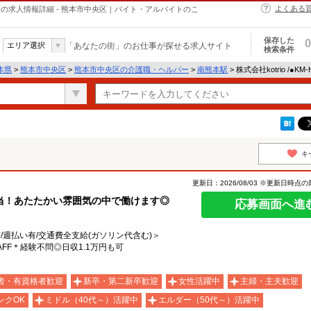
よくある
・ヘルパーの求人情報詳細 - 熊本市中央区｜バイト・アルバイトのこ
保存した
0
エリア選択
「あなたの街」のお仕事が探せる求人サイト
検索条件
本県
>
熊本市中央区
>
熊本市中央区の介護職・ヘルパー
>
南熊本駅
> 株式会社kotrio /●K
キ
更新日：2026/08/03 ※更新日時点
当！あたたかい雰囲気の中で働けます◎
応募画面へ進
有/週払い有/交通費全支給(ガソリン代含む)＞
FF＊経験不問◎日収1.1万円も可
者・有資格者歓迎
新卒・第二新卒歓迎
女性活躍中
主婦・主夫歓迎
ンクOK
ミドル（40代～）活躍中
エルダー（50代～）活躍中