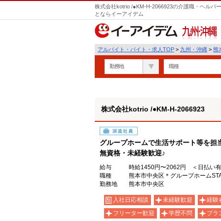
株式会社kotrio /●KM-H-2066923の介護職
とならイーアイデム
九州・沖縄
アルバイト・バイト・求人TOP
>
九州・沖縄
>
熊
勤務地
職種
株式会社kotrio /●KM-H-2066923
派遣社員
グループホームで生活サポート等を担
無資格・未経験歓迎♪
給与
時給1450円〜2062円 ＜日払い
職種
熊本市中央区＊グループホームSTA
勤務地
熊本市中央区
入社日応相談
未経験歓迎
経験
フリーター歓迎
学歴不問
ブラ