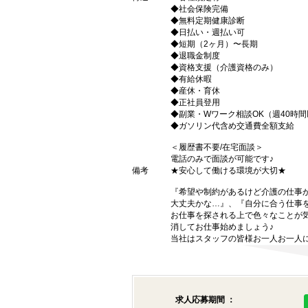
◆社会保険完備
◆無料定期健康診断
◆日払い・週払い可
◆短期（2ヶ月）〜長期
◆退職金制度
◆資格支援（介護資格のみ）
◆有給休暇
◆産休・育休
◆正社員登用
◆副業・Wワーク相談OK（週40時
◆ガソリン代含め交通費全額支給
＜履歴書不要/在宅面談＞
電話のみで面談が可能です♪
備考
★安心して働ける環境が大切★
『希望や制約があるけど介護の仕事
大丈夫かな…』、『自分に合う仕事
お仕事を探される上で色々なことが気
消してお仕事始めましょう♪
当社はスタッフの皆様お一人お一人に
求人応募期間 ：