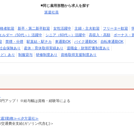
同じ雇用形態から求人を探す
派遣社員
格者歓迎
新卒・第二新卒歓迎
女性活躍中
主婦・主夫歓迎
フリーター歓迎
エルダー（50代～）活躍中
シニア（60代～）活躍中
高収入・高額
ボーナス・
迎
禁煙・分煙
駅直結・駅チカ
車通勤OK
バイク通勤OK
自転車通勤OK
社会保険あり
産休・育休取得実績あり
退職金・財形貯蓄制度あり
など）あり
制服貸与
研修制度あり
資格取得支援制度あり
）
給100円アップ！ ※給与幅は資格・経験等による
≪週3勤務≫≪夕方退社≫
有/交通費全支給(ガソリン代含む)＞