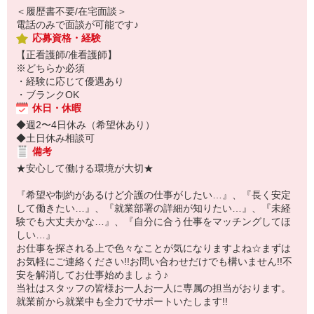
＜履歴書不要/在宅面談＞
電話のみで面談が可能です♪
応募資格・経験
【正看護師/准看護師】
※どちらか必須
・経験に応じて優遇あり
・ブランクOK
休日・休暇
◆週2〜4日休み（希望休あり）
◆土日休み相談可
備考
★安心して働ける環境が大切★
『希望や制約があるけど介護の仕事がしたい…』、『長く安定
して働きたい…』、『就業部署の詳細が知りたい…』、『未経
験でも大丈夫かな…』、『自分に合う仕事をマッチングしてほ
しい…』
お仕事を探される上で色々なことが気になりますよね☆まずは
お気軽にご連絡ください!!お問い合わせだけでも構いません!!不
安を解消してお仕事始めましょう♪
当社はスタッフの皆様お一人お一人に専属の担当がおります。
就業前から就業中も全力でサポートいたします!!