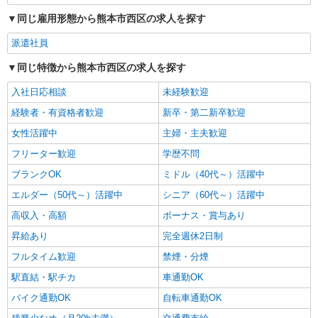
デイサービスの看護師＊日払いOK！推し活の
同じ雇用形態から熊本市西区の求人を探す
軍資金も即ゲット◎
時給2300円〜2875円＜交通費全額支給(ガソリ
派遣社員
ン代含む)/日払い可/週払い可＞
同じ特徴から熊本市西区の求人を探す
熊本市西区 熊本駅周辺
入社日応相談
未経験歓迎
詳細を見る
キープ
経験者・有資格者歓迎
新卒・第二新卒歓迎
女性活躍中
主婦・主夫歓迎
フリーター歓迎
学歴不問
ブランクOK
ミドル（40代～）活躍中
エルダー（50代～）活躍中
シニア（60代～）活躍中
高収入・高額
ボーナス・賞与あり
昇給あり
完全週休2日制
フルタイム歓迎
禁煙・分煙
駅直結・駅チカ
車通勤OK
バイク通勤OK
自転車通勤OK