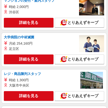
マンションの受付・案内スタッフ
株式会社kotrio /●KM-H-1944125
時給 2,000円
西区／住宅型有料老人ホームの看護師＊履歴書
渋谷区
不要！面接なし♪
時給2000円〜2500円＜ガソリン代含め交通費
詳細を見る
とりあえずキープ
全額支給/日払い・週払いOK＞
熊本市西区 熊本駅周辺
大学病院の中材滅菌
詳細を見る
キープ
月給 254,160円
足立区
派遣社員
株式会社kotrio /●KM-H-2020739
詳細を見る
とりあえずキープ
≪熊本市西区≫年齢不問！０からスタートでも
活躍できる看護助手♪
時給1450円〜2062円 ＜日払い有/週払い有/交
レジ・商品陳列スタッフ
通費全支給(ガソリン代含む)＞
時給 1,300円
熊本市西区 熊本駅周辺
大阪市中央区
詳細を見る
キープ
詳細を見る
とりあえずキープ
派遣社員