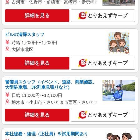
派遣社員
古河市・佐野市・前橋市・高崎市・伊勢崎市・太田市・館林市・
株式会社kotrio /●KM-H-2086593
高収入を目指したい方必見！未経験でも日収1
詳細を見る
とりあえずキープ
万〜可！看護助手
時給1450円〜2062円 ＜日払い有/週払い有/交
ビルの清掃スタッフ
通費全支給(ガソリン代含む)＞
熊本市西区 熊本駅周辺
時給 1,200円〜1,200円
大阪市北区
詳細を見る
キープ
詳細を見る
とりあえずキープ
派遣社員
株式会社kotrio /●KM-H-1959667
警備員スタッフ（イベント、道路、商業施設、
20代〜50代活躍中！デイサービスの看護師＊
大型駐車場、JR列車見張りなど）
残業なし◎日勤のみ
日給 11,000円〜12,100円
時給2000円〜2500円＜交通費全額支給(ガソリ
栃木市・小山市・さいたま市西区・さいたま市岩槻区・久喜市・
ン代含む)/日払い可/週払い可＞
熊本市西区 熊本駅周辺
詳細を見る
とりあえずキープ
詳細を見る
キープ
本社総務・経理（正社員）※試用期間あり
派遣社員