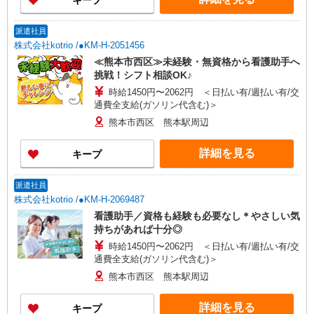
キープ
派遣社員
株式会社kotrio /●KM-H-2051456
≪熊本市西区≫未経験・無資格から看護助手へ
挑戦！シフト相談OK♪
時給1450円〜2062円 ＜日払い有/週払い有/交
通費全支給(ガソリン代含む)＞
熊本市西区 熊本駅周辺
詳細を見る
キープ
派遣社員
株式会社kotrio /●KM-H-2069487
看護助手／資格も経験も必要なし＊やさしい気
持ちがあれば十分◎
時給1450円〜2062円 ＜日払い有/週払い有/交
通費全支給(ガソリン代含む)＞
熊本市西区 熊本駅周辺
詳細を見る
キープ