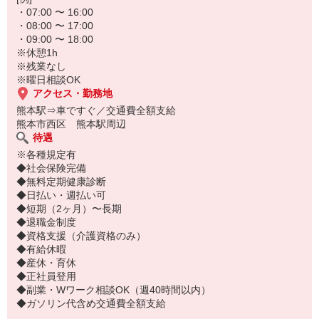
・07:00 〜 16:00
・08:00 〜 17:00
・09:00 〜 18:00
※休憩1h
※残業なし
※曜日相談OK
アクセス・勤務地
熊本駅⇒車ですぐ／交通費全額支給
熊本市西区 熊本駅周辺
待遇
※各種規定有
◆社会保険完備
◆無料定期健康診断
◆日払い・週払い可
◆短期（2ヶ月）〜長期
◆退職金制度
◆資格支援（介護資格のみ）
◆有給休暇
◆産休・育休
◆正社員登用
◆副業・Wワーク相談OK（週40時間以内）
◆ガソリン代含め交通費全額支給