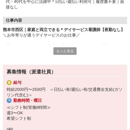
代・40代を中心に活躍中＊日払い週払い利用可｜履歴書不要｜面
接なし
仕事内容
熊本市西区｜家庭と両立できる＊デイサービス看護師【夜勤なし】
＼お年寄りが通うデイサービスのお仕事／
日勤のみで働きやすく、家庭やプライベートの時間も大切にしなが
もっと見る
ら自分のペースで働ける環境です◎
▽おもなお仕事内容
・バイタルチェック
募集情報（派遣社員）
・健康相談
・服薬管理
給与
・看護記録の作成 など
時給2000円〜2500円 ＜日払い有/週払い有/交通費全支給(ガソ
リン代含む)＞
利用者様と会話する時間が長いので、一人ひとりとじっくり関われ
勤務時間・曜日
ます♪
「寄り添う看護」が好きな方、大歓迎！
≪シフト制/実働8時間≫
週3〜OK
気になった方はお気軽にご応募ください(＾0＾)
希望シフト制
[例]