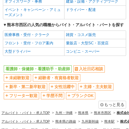
オフィスワーク・事務
建築・設備・アクティブワーク
イベント・キャンペーン・アミュ
ドライバー・配達
ーズメント
熊本市西区の人気の職種からバイト・アルバイト・パートを探す
医療事務・受付・クラーク
雑貨・コスメ販売
フロント・受付・フロア案内
量販店・大型SC・百貨店
大型ドライバー
コンビニ・スーパー
看護師・保健師・看護助手・助産師
入社日応相談
未経験歓迎
経験者・有資格者歓迎
新卒・第二新卒歓迎
女性活躍中
主婦・主夫歓迎
フリーター歓迎
学歴不問
ブランクOK
もっと見る
アルバイト・バイト・求人TOP
九州・沖縄
熊本県
熊本市西区
株式会社k
アルバイト・バイト・求人TOP
熊本県の路線
九州新幹線
熊本駅
株式会