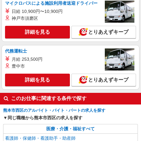
株式会社kotrio /●KM-H-1944290
マイクロバスによる施設利用者送迎ドライバー
デイサービス看護STAFF｜面接なし！履歴書
日給 10,900円〜10,900円
不要！ブランクOK◎
神戸市須磨区
時給2300円〜2875円＜交通費全額支給(ガソリ
ン代含む)/日払い可/週払い可＞
詳細を見る
とりあえずキープ
熊本市西区 熊本駅周辺
詳細を見る
キープ
代務運転士
月給 253,500円
派遣社員
豊中市
株式会社kotrio /●KM-H-2086608
≪日払いOK！≫病院の看護助手＊即日勤務も
詳細を見る
とりあえずキープ
可能♪
時給1450円〜2062円 ＜日払い有/週払い有/交
通費全支給(ガソリン代含む)＞
このお仕事に関連する条件で探す
熊本市西区 熊本駅周辺
熊本市西区のアルバイト・バイト・パートの求人を探す
同じ職種から熊本市西区の求人を探す
詳細を見る
キープ
医療・介護・福祉すべて
派遣社員
看護師・保健師・看護助手・助産師
株式会社kotrio /●KM-H-1978135