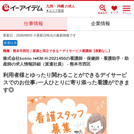
九州・沖縄
の求人
▼エリア変更
仕事情報
企業情報
更新日：2026/08/03 ※更新日時点の最新情報です
派遣社員
職種：熊本市西区｜家庭と両立できる＊デイサービス看護師【夜勤なし】
株式会社kotrio /●KM-H-2021450の看護師・保健師・看護助手・助
産師の求人情報詳細（派遣社員） - 熊本市西区
利用者様とゆったり関わることができるデイサービ
スでのお仕事♪一人ひとりに寄り添った看護ができま
す◎