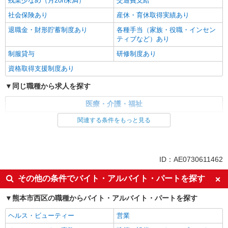
残業少なめ（月20h未満）
交通費支給
社会保険あり
産休・育休取得実績あり
退職金・財形貯蓄制度あり
各種手当（家族・役職・インセン
ティブなど）あり
制服貸与
研修制度あり
資格取得支援制度あり
同じ職種から求人を探す
医療・介護・福祉
看護師・保健師・看護助手・助産師
関連する条件をもっと見る
同じ特徴から求人を探す
未経験歓迎
ミドル（40代～）活躍中
ID：AE0730611462
ボーナス・賞与あり
車通勤OK
その他の条件でバイト・アルバイト・パートを探す
交通費支給
社会保険あり
熊本市西区の職種からバイト・アルバイト・パートを探す
産休・育休取得実績あり
ヘルス・ビューティー
営業