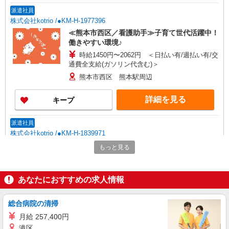
派遣社員
株式会社kotrio /●KM-H-1977396
≪熊本市西区／看護助手≫子育て世代活躍中！
働きやすい環境♪
時給1450円〜2062円 ＜日払い有/週払い有/交
通費全支給(ガソリン代含む)＞
熊本市西区 熊本駅周辺
詳細を見る
キープ
派遣社員
株式会社kotrio /●KM-H-1839971
≪面接なし≫即勤務OK！デイサービスの看護
もっと見る
職員募集＊日勤のみ
時給2300円〜＜交通費全額支給(ガソリン代含
む)/日払い可/週払い可＞
あなたにおすすめの求人情報
熊本市西区内 上熊本駅周辺
総合病院の清掃
詳細を見る
キープ
月給 257,400円
港区