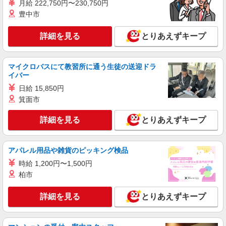
月給 222,750円〜230,750円
株式会社kotrio /●KM-H-1906766
豊中市
熊本市西区≫タイパ重視で稼げる看護助手＊無
料資格支援で時給UP
詳細を見る
とりあえずキープ
時給1450円〜2062円 ＜日払い有/週払い有/交
通費全支給(ガソリン代含む)＞
熊本市西区 熊本駅周辺
マイクロバスにて教習所に通う生徒の送迎ドラ
イバー
詳細を見る
キープ
日給 15,850円
箕面市
派遣社員
株式会社kotrio /●KM-H-1980753
詳細を見る
とりあえずキープ
熊本市西区＊看護助手＊日払いOK！推し活の
軍資金も即ゲット◎
アパレル用品や雑貨のピッキング検品
時給1450円〜2062円 ＜日払い有/週払い有/交
通費全支給(ガソリン代含む)＞
時給 1,200円〜1,500円
柏市
熊本市西区 熊本駅周辺
詳細を見る
とりあえずキープ
詳細を見る
キープ
派遣社員