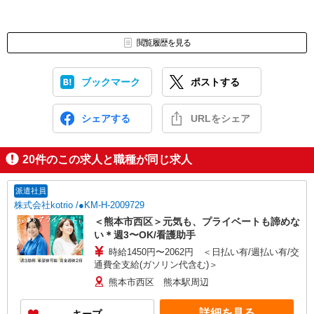
閲覧履歴を見る
ブックマーク
ポストする
シェアする
URLをシェア
20
件のこの求人と職種が同じ求人
派遣社員
株式会社kotrio /●KM-H-2009729
＜熊本市西区＞元気も、プライベートも諦めな
い＊週3〜OK/看護助手
時給1450円〜2062円 ＜日払い有/週払い有/交
通費全支給(ガソリン代含む)＞
熊本市西区 熊本駅周辺
詳細を見る