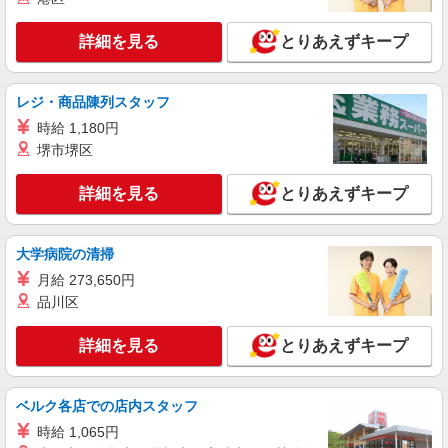
派遣社員
株式会社kotrio /●KM-H-1959209
詳細を見る
とりあえずキープ
熊本市西区｜看護師さんのサポートスタッフ募
集♪医療行為なし
時給1450円〜2062円 ＜日払い有/週払い有/交
レジ・商品陳列スタッフ
通費全支給(ガソリン代含む)＞
時給 1,180円
熊本市西区 熊本駅周辺
堺市堺区
詳細を見る
キープ
詳細を見る
とりあえずキープ
派遣社員
株式会社kotrio /●KM-H-2093262
大学病院の清掃
＜熊本市西区＞病院の看護助手＊日払いOK！
月給 273,650円
即高収入可♪
品川区
時給1450円〜2062円 ＜日払い有/週払い有/交
通費全支給(ガソリン代含む)＞
詳細を見る
とりあえずキープ
熊本市西区 熊本駅周辺
ベルク各店での店内スタッフ
詳細を見る
キープ
時給 1,065円