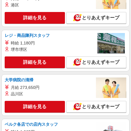
港区
≪戸畑駅／看護助手≫子育て世代活躍中！働き
やすい環境♪
詳細を見る
とりあえずキープ
時給1450円〜2062円 ＜日払い有/週払い有/交
通費全支給(ガソリン代含む)＞
最寄り：戸畑駅
レジ・商品陳列スタッフ
時給 1,180円
詳細を見る
キープ
堺市堺区
派遣社員
詳細を見る
とりあえずキープ
株式会社kotrio /●FK-H-2100428
≪北九州市戸畑区≫時給2000円〜♪サ高住の看
護職員▼医療行為少なめ
大学病院の清掃
時給2000円〜2500円＜日払い有/経験者優遇/交
月給 273,650円
通費全支給(ガソリン代含む)＞
品川区
最寄り：戸畑駅
詳細を見る
とりあえずキープ
詳細を見る
キープ
派遣社員
ベルク各店での店内スタッフ
株式会社kotrio /●FK-H-2086621