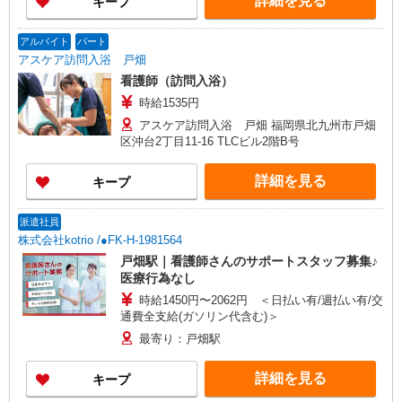
詳細を見る
キープ
アルバイト
パート
アスケア訪問入浴 戸畑
看護師（訪問入浴）
時給1535円
アスケア訪問入浴 戸畑 福岡県北九州市戸畑
区沖台2丁目11-16 TLCビル2階B号
詳細を見る
キープ
派遣社員
株式会社kotrio /●FK-H-1981564
戸畑駅｜看護師さんのサポートスタッフ募集♪
医療行為なし
時給1450円〜2062円 ＜日払い有/週払い有/交
通費全支給(ガソリン代含む)＞
最寄り：戸畑駅
詳細を見る
キープ