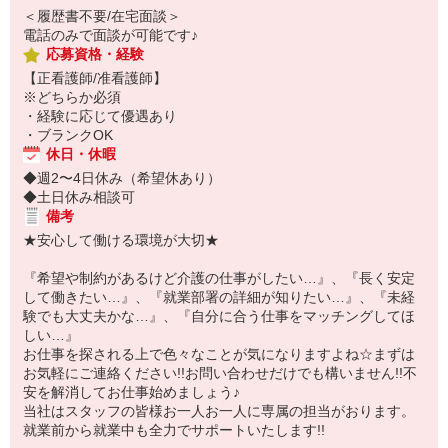
＜履歴書不要/在宅面談＞
電話のみで面談が可能です♪
応募資格・経験
【正看護師/准看護師】
※どちらか必須
・経験に応じて優遇あり
・ブランクOK
休日・休暇
◆週2〜4日休み（希望休あり）
◆土日休み相談可
備考
★安心して働ける環境が大切★
『希望や制約があるけど介護の仕事がしたい…』、『長く安定
して働きたい…』、『就業部署の詳細が知りたい…』、『未経
験でも大丈夫かな…』、『自分に合う仕事をマッチングしてほ
しい…』
お仕事を探される上で色々なことが気になりますよね☆まずは
お気軽にご連絡ください!!お問い合わせだけでも構いません!!不
安を解消してお仕事始めましょう♪
当社はスタッフの皆様お一人お一人に専属の担当がおります。
就業前から就業中も全力でサポートいたします!!