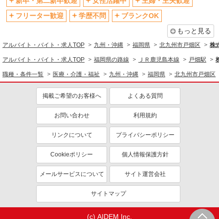
新卒・第二新卒歓迎
女性活躍中
主婦・主夫歓迎
フリーター歓迎
学歴不問
ブランクOK
もっと見る
アルバイト・バイト・求人TOP
九州・沖縄
福岡県
北九州市戸畑区
株式
アルバイト・バイト・求人TOP
福岡県の路線
ＪＲ鹿児島本線
戸畑駅
職種・条件一覧
医療・介護・福祉
九州・沖縄
福岡県
北九州市戸畑区
掲載ご希望のお客様へ
よくある質問
お問い合わせ
利用規約
リンクについて
プライバシーポリシー
Cookieポリシー
個人情報保護方針
メールサービスについて
サイト運営会社
サイトマップ
(c) AIDEM Inc.