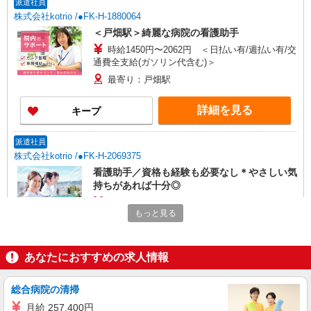
派遣社員
株式会社kotrio /●FK-H-1880064
＜戸畑駅＞綺麗な病院の看護助手
時給1450円〜2062円 ＜日払い有/週払い有/交
通費全支給(ガソリン代含む)＞
最寄り：戸畑駅
詳細を見る
キープ
派遣社員
株式会社kotrio /●FK-H-2069375
看護助手／資格も経験も必要なし＊やさしい気
持ちがあれば十分◎
時給1450円〜2062円 ＜日払い有/週払い有/交
もっと見る
通費全支給(ガソリン代含む)＞
最寄り：戸畑駅
あなたにおすすめの求人情報
詳細を見る
キープ
総合病院の清掃
派遣社員
月給 257,400円
株式会社kotrio /●FK-H-2021591