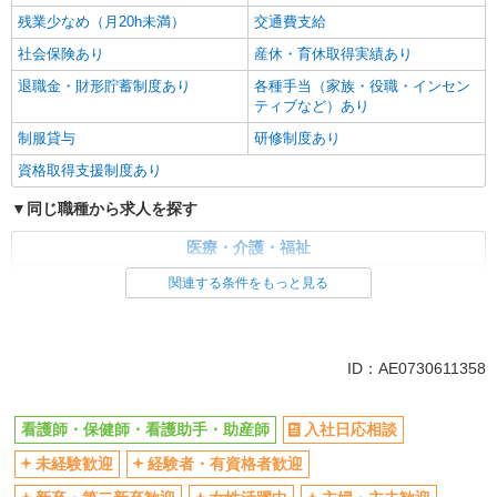
残業少なめ（月20h未満）
交通費支給
社会保険あり
産休・育休取得実績あり
退職金・財形貯蓄制度あり
各種手当（家族・役職・インセン
ティブなど）あり
制服貸与
研修制度あり
資格取得支援制度あり
同じ職種から求人を探す
医療・介護・福祉
看護師・保健師・看護助手・助産師
関連する条件をもっと見る
同じ特徴から求人を探す
未経験歓迎
ミドル（40代～）活躍中
ID：AE0730611358
ボーナス・賞与あり
車通勤OK
交通費支給
社会保険あり
看護師・保健師・看護助手・助産師
入社日応相談
産休・育休取得実績あり
未経験歓迎
経験者・有資格者歓迎