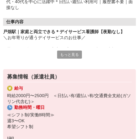
代・40代を中心に活躍中＊日払い週払い利用可｜履歴書不要｜面
接なし
仕事内容
戸畑駅｜家庭と両立できる＊デイサービス看護師【夜勤なし】
＼お年寄りが通うデイサービスのお仕事／
日勤のみで働きやすく、家庭やプライベートの時間も大切にしなが
もっと見る
ら自分のペースで働ける環境です◎
▽おもなお仕事内容
・バイタルチェック
募集情報（派遣社員）
・健康相談
・服薬管理
給与
・看護記録の作成 など
時給2000円〜2500円 ＜日払い有/週払い有/交通費全支給(ガソ
リン代含む)＞
利用者様と会話する時間が長いので、一人ひとりとじっくり関われ
勤務時間・曜日
ます♪
「寄り添う看護」が好きな方、大歓迎！
≪シフト制/実働8時間≫
週3〜OK
気になった方はお気軽にご応募ください(＾0＾)
希望シフト制
[例]