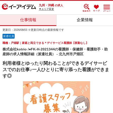
九州・沖縄
の求人
▼エリア変更
仕事情報
企業情報
更新日：2026/08/03 ※更新日時点の最新情報です
派遣社員
職種：戸畑駅｜家庭と両立できる＊デイサービス看護師【夜勤なし】
株式会社kotrio /●FK-H-2021344の看護師・保健師・看護助手・助
産師の求人情報詳細（派遣社員） - 北九州市戸畑区
利用者様とゆったり関わることができるデイサービ
スでのお仕事♪一人ひとりに寄り添った看護ができま
す◎