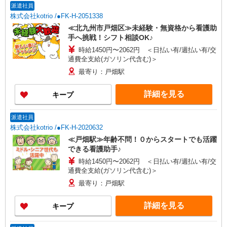
派遣社員
株式会社kotrio /●FK-H-2051338
≪北九州市戸畑区≫未経験・無資格から看護助
手へ挑戦！シフト相談OK♪
時給1450円〜2062円 ＜日払い有/週払い有/交
通費全支給(ガソリン代含む)＞
最寄り：戸畑駅
詳細を見る
キープ
派遣社員
株式会社kotrio /●FK-H-2020632
≪戸畑駅≫年齢不問！０からスタートでも活躍
できる看護助手♪
時給1450円〜2062円 ＜日払い有/週払い有/交
通費全支給(ガソリン代含む)＞
最寄り：戸畑駅
詳細を見る
キープ