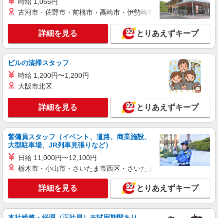
時給 1,065円
≪日払いOK！≫病院の看護助手＊即日勤務も
古河市・佐野市・前橋市・高崎市・伊勢崎市・太田市・館林市・
可能♪
時給1450円〜2062円 ＜日払い有/週払い有/交
詳細を見る
とりあえずキープ
通費全支給(ガソリン代含む)＞
最寄り：戸畑駅
ビルの清掃スタッフ
詳細を見る
キープ
時給 1,200円〜1,200円
大阪市北区
業務委託
SOMPOヘルスサポート株式会社 全支援対応コース
詳細を見る
とりあえずキープ
保健師・管理栄養士 特定保健指導
報酬：出来高制 報酬額（消費税抜き）： ・事
業所一括面談(対面) 1日：10,000円〜14,716円 ・
警備員スタッフ（イベント、道路、商業施設、
個別訪問(対面) 1件：4,286円〜5,239円 ・遠隔面
大型駐車場、JR列車見張りなど）
【活動エリア】福岡県北九州市戸畑区及びその
談 1件：1,500〜1,691円 ・電話支援 1件：
周辺
日給 11,000円〜12,100円
1,000円〜1,429円 ・ICTメール支援 1件：500円
栃木市・小山市・さいたま市西区・さいたま市岩槻区・久喜市・
※上記金額に消費税を加えた金額をお支払いいた
詳細を見る
キープ
します ※交通費・電話代は弊社負担。その他、支
援内容により細則あり。
詳細を見る
とりあえずキープ
本社総務・経理（正社員）※試用期間あり