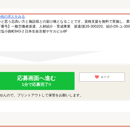
の他の求人をみる
いと思う志高い方と施設様との架け橋となることです。資格支援を無料で実施し、業
一般労働者派遣、人材紹介・育成事業 派遣/派26-300203、紹介/26-ユ-300
小路町843-2 日本生命京都ヤサカビル8F
応募画面へ進む
キープ
1分で応募完了!!
せんので、プリントアウトして保管をお願いします。