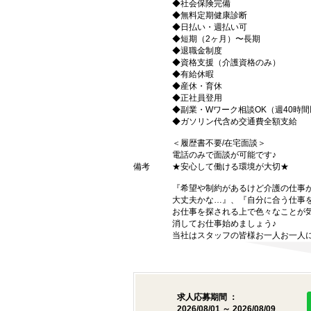
◆社会保険完備
◆無料定期健康診断
◆日払い・週払い可
◆短期（2ヶ月）〜長期
◆退職金制度
◆資格支援（介護資格のみ）
◆有給休暇
◆産休・育休
◆正社員登用
◆副業・Wワーク相談OK（週40時
◆ガソリン代含め交通費全額支給
＜履歴書不要/在宅面談＞
電話のみで面談が可能です♪
備考
★安心して働ける環境が大切★
『希望や制約があるけど介護の仕事
大丈夫かな…』、『自分に合う仕事
お仕事を探される上で色々なことが気
消してお仕事始めましょう♪
当社はスタッフの皆様お一人お一人に
求人応募期間 ：
2026/08/01 ～ 2026/08/09