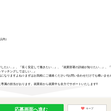
間以内）
がしたい…』、『長く安定して働きたい…』、『就業部署の詳細が知りたい…』、『
をマッチングしてほしい…』
になりますよね☆まずはお気軽にご連絡ください!!お問い合わせだけでも構いません
専属の担当がおります。就業前から就業中も全力でサポートいたします!!
応募画面へ進む
キープ