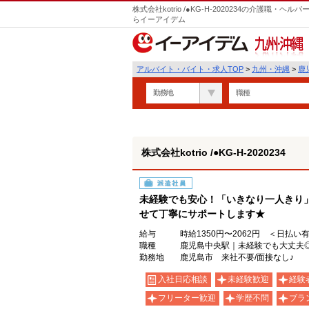
株式会社kotrio /●KG-H-2020234の介護職
らイーアイデム
九州・沖縄
アルバイト・バイト・求人TOP
>
九州・沖縄
>
鹿
勤務地
職種
株式会社kotrio /●KG-H-2020234
派遣社員
未経験でも安心！「いきなり一人きり
せて丁寧にサポートします★
給与
時給1350円〜2062円 ＜日払い
職種
鹿児島中央駅｜未経験でも大丈夫
勤務地
鹿児島市 来社不要/面接なし♪
入社日応相談
未経験歓迎
経験
フリーター歓迎
学歴不問
ブラ