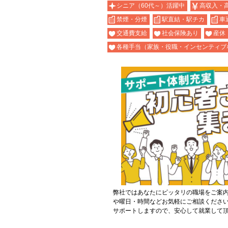
シニア（60代～）活躍中
高収入・
禁煙・分煙
駅直結・駅チカ
車
交通費支給
社会保険あり
産休
各種手当（家族・役職・インセンティブ
弊社ではあなたにピッタリの職場をご案
や曜日・時間などお気軽にご相談くださ
サポートしますので、安心して就業して