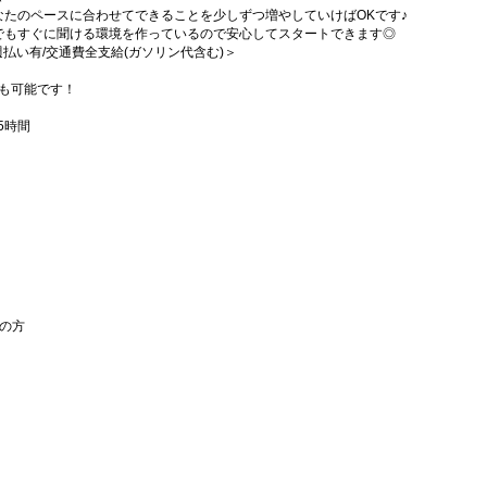
たのペースに合わせてできることを少しずつ増やしていけばOKです♪
でもすぐに聞ける環境を作っているので安心してスタートできます◎
/週払い有/交通費全支給(ガソリン代含む)＞
も可能です！
5時間
の方