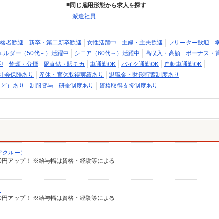
同じ雇用形態から求人を探す
派遣社員
格者歓迎
新卒・第二新卒歓迎
女性活躍中
主婦・主夫歓迎
フリーター歓迎
エルダー（50代～）活躍中
シニア（60代～）活躍中
高収入・高額
ボーナス・
迎
禁煙・分煙
駅直結・駅チカ
車通勤OK
バイク通勤OK
自転車通勤OK
社会保険あり
産休・育休取得実績あり
退職金・財形貯蓄制度あり
など）あり
制服貸与
研修制度あり
資格取得支援制度あり
アクルー）
給100円アップ！ ※給与幅は資格・経験等による
）
給100円アップ！ ※給与幅は資格・経験等による