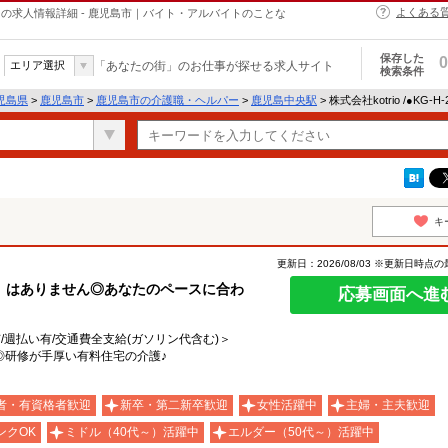
よくある
・ヘルパーの求人情報詳細 - 鹿児島市｜バイト・アルバイトのことな
保存した
0
エリア選択
「あなたの街」のお仕事が探せる求人サイト
検索条件
児島県
>
鹿児島市
>
鹿児島市の介護職・ヘルパー
>
鹿児島中央駅
> 株式会社kotrio /●KG-
キ
更新日：2026/08/03 ※更新日時点
」はありません◎あなたのペースに合わ
応募画面へ進
有/週払い有/交通費全支給(ガソリン代含む)＞
◎研修が手厚い有料住宅の介護♪
者・有資格者歓迎
新卒・第二新卒歓迎
女性活躍中
主婦・主夫歓迎
ンクOK
ミドル（40代～）活躍中
エルダー（50代～）活躍中