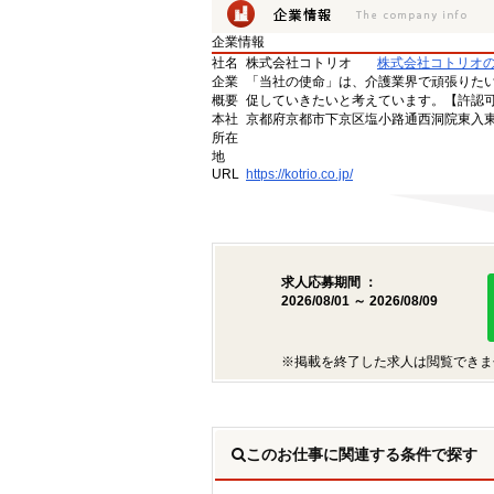
企業情報
社名
株式会社コトリオ
株式会社コトリオ
企業
「当社の使命」は、介護業界で頑張りた
概要
促していきたいと考えています。【許認可番号】
本社
京都府京都市下京区塩小路通西洞院東入東塩
所在
地
URL
https://kotrio.co.jp/
求人応募期間 ：
2026/08/01 ～ 2026/08/09
※掲載を終了した求人は閲覧できま
このお仕事に関連する条件で探す