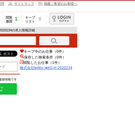
質問
サイトマップ
掲載ご希望のお客様へ
閲覧
キープ
1
0
履歴
リスト
ログイン
H-2020234の求人情報詳細
キープ中のお仕事（0件）
保存した検索条件（
0
件）
閲覧したお仕事（1件）
ープ
株式会社kotrio /●KG-H-2020234
の最新情報です
む