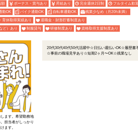
高額
ボーナス・賞与あり
昇給あり
完全週休2日制
フルタイム歓
通勤OK
バイク通勤OK
自転車通勤OK
残業少なめ（月20h未満）
・育休取得実績あり
退職金・財形貯蓄制度あり
など）あり
制服貸与
研修制度あり
資格取得支援制度あり
20代30代40代50代活躍中☆日払い週払いOK☆履歴書
☆事前の職場見学あり☆短期2ヶ月〜OK☆残業なし
内します。希望勤務地
い。担当者がしっかり
頂けます。