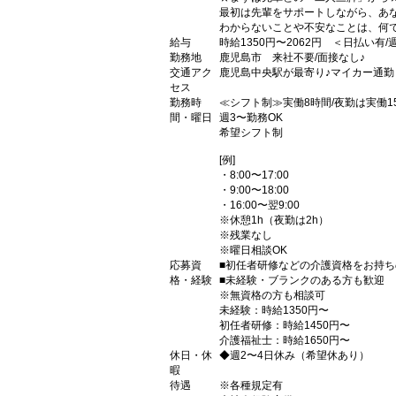
最初は先輩をサポートしながら、あな
わからないことや不安なことは、何
給与
時給1350円〜2062円 ＜日払い有
勤務地
鹿児島市 来社不要/面接なし♪
交通アク
鹿児島中央駅が最寄り♪マイカー通勤
セス
勤務時
≪シフト制≫実働8時間/夜勤は実働1
間・曜日
週3〜勤務OK
希望シフト制
[例]
・8:00〜17:00
・9:00〜18:00
・16:00〜翌9:00
※休憩1h（夜勤は2h）
※残業なし
※曜日相談OK
応募資
■初任者研修などの介護資格をお持ち
格・経験
■未経験・ブランクのある方も歓迎
※無資格の方も相談可
未経験：時給1350円〜
初任者研修：時給1450円〜
介護福祉士：時給1650円〜
休日・休
◆週2〜4日休み（希望休あり）
暇
待遇
※各種規定有