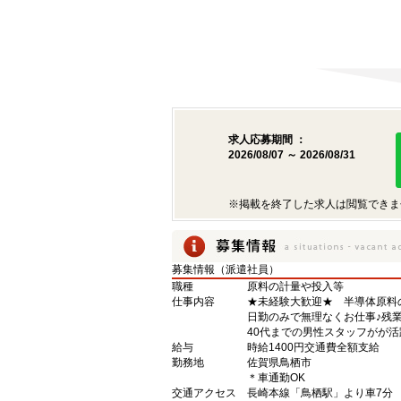
求人応募期間 ：
2026/08/07 ～ 2026/08/31
※掲載を終了した求人は閲覧できま
募集情報（派遣社員）
職種
原料の計量や投入等
仕事内容
★未経験大歓迎★ 半導体原料
日勤のみで無理なくお仕事♪残
40代までの男性スタッフがが
給与
時給1400円交通費全額支給
勤務地
佐賀県鳥栖市
＊車通勤OK
交通アクセス
長崎本線「鳥栖駅」より車7分