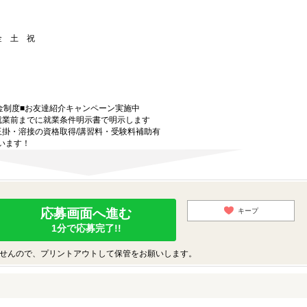
 金 土 祝
金制度■お友達紹介キャンペーン実施中
就業前までに就業条件明示書で明示します
玉掛・溶接の資格取得/講習料・受験料補助有
います！
応募画面へ進む
キープ
1分で応募完了!!
せんので、プリントアウトして保管をお願いします。