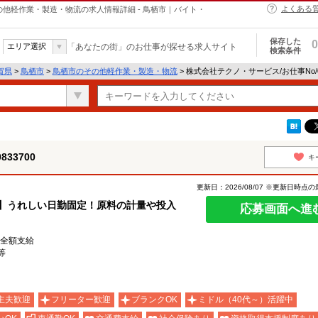
よくある
のその他軽作業・製造・物流の求人情報詳細 - 鳥栖市｜バイト・
保存した
0
エリア選択
「あなたの街」のお仕事が探せる求人サイト
検索条件
賀県
>
鳥栖市
>
鳥栖市のその他軽作業・製造・物流
> 株式会社テクノ・サービス/お仕事No/
33700
キ
更新日：2026/08/07 ※更新日時点
円】うれしい日勤固定！原料の計量や投入
応募画面へ進
費全額支給
等
主夫歓迎
フリーター歓迎
ブランクOK
ミドル（40代～）活躍中