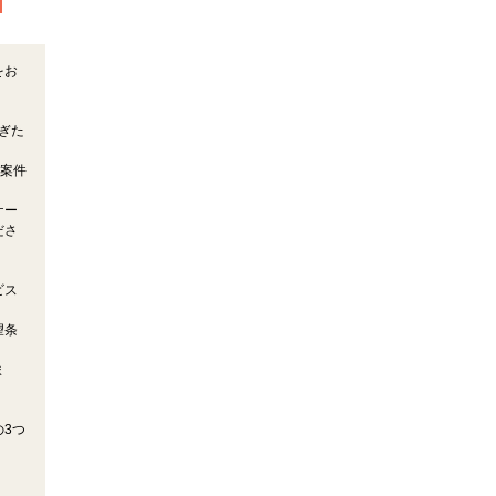
をお
ぎた
気案件
ケー
ださ
ビス
望条
ま
3つ