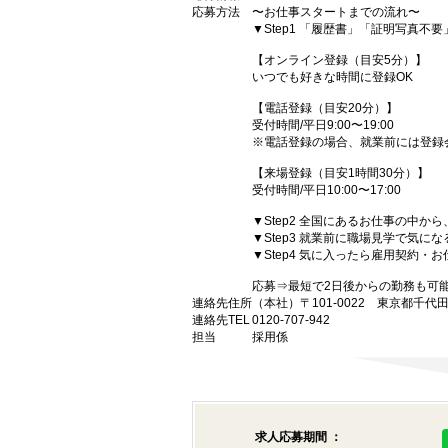
応募方法
〜お仕事スタートまでの流れ〜
▼Step1 「履歴書」「証明写真不
【オンライン登録（目安5分）】
いつでも好きな時間に登録OK
【電話登録（目安20分）】
受付時間/平日9:00〜19:00
※電話登録の場合、就業前には登録
【来場登録（目安1時間30分）】
受付時間/平日10:00〜17:00
▼Step2 全国にあるお仕事の中
▼Step3 就業前に職場見学で気に
▼Step4 気に入ったら雇用契約・
応募⇒最短で2日後からの勤務も可
連絡先住所
（本社）〒101-0022 東京都千代
連絡先TEL
0120-707-942
担当
採用係
求人応募期間 ：