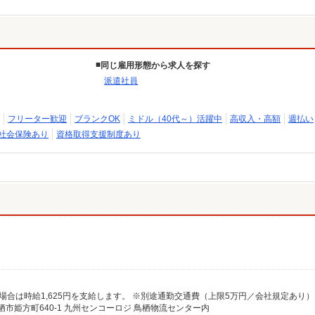
同じ雇用形態から求人を探す
派遣社員
フリーター歓迎
ブランクOK
ミドル（40代～）活躍中
高収入・高額
週払い
社会保険あり
資格取得支援制度あり
市姫方町640-1 九州センコーロジ 鳥栖物流センター内