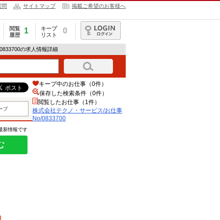
質問
サイトマップ
掲載ご希望のお客様へ
閲覧
キープ
1
0
履歴
リスト
ログイン
0833700の求人情報詳細
キープ中のお仕事（0件）
保存した検索条件（
0
件）
閲覧したお仕事（1件）
ープ
株式会社テクノ・サービス/お仕事
No/0833700
の最新情報です
む