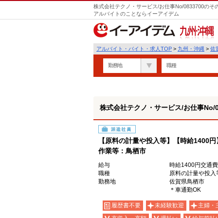
株式会社テクノ・サービス/お仕事No/0833700
アルバイトのことならイーアイデム
九州・沖縄
アルバイト・バイト・求人TOP
>
九州・沖縄
>
佐
勤務地
職種
株式会社テクノ・サービス/お仕事No/08
派遣社員
【原料の計量や投入等】【時給1400
作業等：鳥栖市
給与
時給1400円交通
職種
原料の計量や投入
勤務地
佐賀県鳥栖市
＊車通勤OK
履歴書不要
未経験歓迎
主婦・