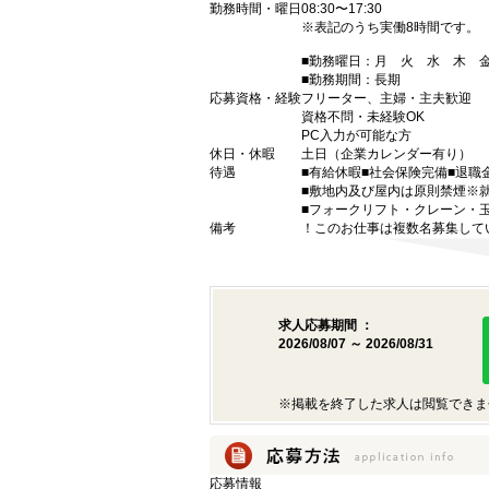
勤務時間・曜日
08:30〜17:30
※表記のうち実働8時間です。
■勤務曜日：月 火 水 木
■勤務期間：長期
応募資格・経験
フリーター、主婦・主夫歓迎
資格不問・未経験OK
PC入力が可能な方
休日・休暇
土日（企業カレンダー有り）
待遇
■有給休暇■社会保険完備■退職
■敷地内及び屋内は原則禁煙※
■フォークリフト・クレーン・
備考
！このお仕事は複数名募集して
求人応募期間 ：
2026/08/07 ～ 2026/08/31
※掲載を終了した求人は閲覧できま
応募情報