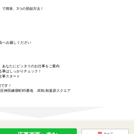
要」で簡単、3つの登録方法！
会へお越しください
から、あなたにピッタリのお仕事をご案内
なる事はしっかりチェック！
お仕事スタート
能です！
田区神田練塀町85番地 JEBL秋葉原スクエア
キープ