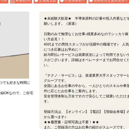
いOK
車通勤OK
交通費支給
社会保険あり
資格取得支援制度あり
★未経験大歓迎★ 半導体原料の計量や投入作業など
願いします。（派遣）
日勤のみで無理なくお仕事♪残業多めなのでシッカリ稼
い方必見！！
40代までの男性スタッフがが活躍中の職場です♪ 人
につき応募はお早めに！
給与即払いサービスは就業状況によって利用できない
スがございます。詳細はオペレーターまでお問合せく
い。
『テクノ・サービス』は、派遣業界大手スタッフサー
グループです。
つでも好きな時間に
全国にあるお仕事の中から、一人ひとりのスキルや希
件に応じたお仕事をご案内します。
録OKなので、ご自宅
安全管理体制も万全ですので安心してご就業いただけ
す。
登録方法は、【オンライン】【電話】【登録会来場】の
から選べます♪
★★履歴書・証明写真は不要！★★
また、ご登録済の方はお仕事の紹介がスムーズです。